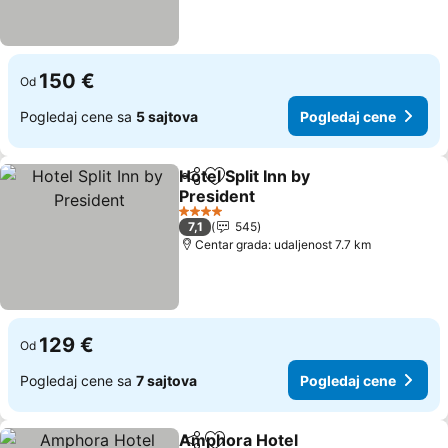
150 €
Od
Pogledaj cene sa
5 sajtova
Pogledaj cene
Hotel Split Inn by
Deli
Dodati u favorite
President
4 Zvezdice
7,1
545
Centar grada: udaljenost 7.7 km
129 €
Od
Pogledaj cene sa
7 sajtova
Pogledaj cene
Amphora Hotel