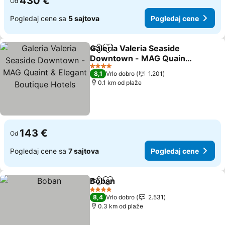
430 €
Od
Pogledaj cene sa
5 sajtova
Pogledaj cene
Galeria Valeria Seaside
Deli
Dodati u favorite
Downtown - MAG Quaint
& Elegant Boutique Hotels
4 Zvezdice
8,1
Vrlo dobro
1.201
0.1 km od plaže
143 €
Od
Pogledaj cene sa
7 sajtova
Pogledaj cene
Boban
Deli
Dodati u favorite
4 Zvezdice
8,4
Vrlo dobro
2.531
0.3 km od plaže