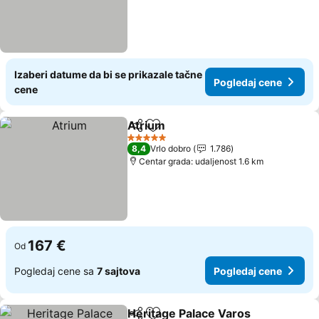
Izaberi datume da bi se prikazale tačne
Pogledaj cene
cene
Atrium
Deli
Dodati u favorite
5 Zvezdice
8,4
Vrlo dobro
1.786
Centar grada: udaljenost 1.6 km
167 €
Od
Pogledaj cene sa
7 sajtova
Pogledaj cene
Heritage Palace Varos