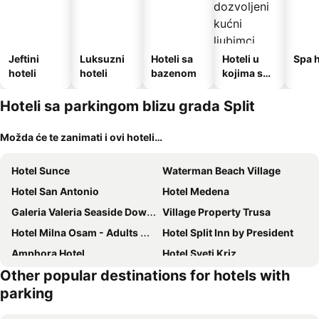
Jeftini
Luksuzni
Hoteli sa
Hoteli u
Spa h
hoteli
hoteli
bazenom
kojima su
dozvoljeni
kućni
Hoteli sa parkingom blizu grada Split
ljubimci
Možda će te zanimati i ovi hoteli…
Hotel Sunce
Waterman Beach Village
Hotel San Antonio
Hotel Medena
Galeria Valeria Seaside Downtown - MAG Quaint & Elegant Boutique Hotels
Village Property Trusa
Hotel Milna Osam - Adults Only
Hotel Split Inn by President
Amphora Hotel
Hotel Sveti Kriz
Other popular destinations for hotels with
Hotel Salona Palace
Hotel Luxe
parking
Radisson Blu Resort & Spa, Split
Hotel President Solin
Villa Supetar
Hotel Nestos