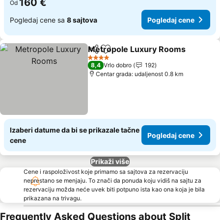
160 €
Od
Pogledaj cene sa
8 sajtova
Pogledaj cene
Metropole Luxury Rooms
Deli
Dodati u favorite
4 Zvezdice
8,4
Vrlo dobro
192
Centar grada: udaljenost 0.8 km
Izaberi datume da bi se prikazale tačne
Pogledaj cene
cene
Prikaži više
Cene i raspoloživost koje primamo sa sajtova za rezervaciju
neprestano se menjaju. To znači da ponuda koju vidiš na sajtu za
rezervaciju možda neće uvek biti potpuno ista kao ona koja je bila
prikazana na trivagu.
Frequently Asked Questions about Split