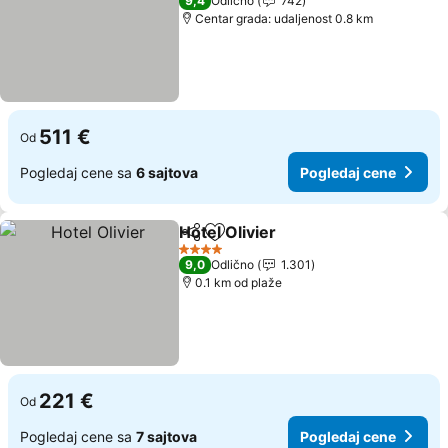
9,4
Odlično
742
Centar grada: udaljenost 0.8 km
511 €
Od
Pogledaj cene sa
6 sajtova
Pogledaj cene
Hotel Olivier
Deli
Dodati u favorite
4 Zvezdice
9,0
Odlično
1.301
0.1 km od plaže
221 €
Od
Pogledaj cene sa
7 sajtova
Pogledaj cene