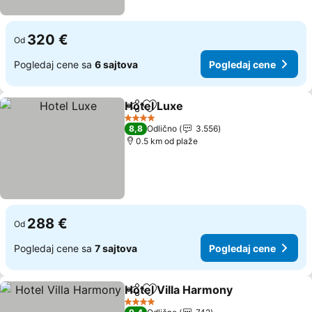
320 €
Od
Pogledaj cene sa
6 sajtova
Pogledaj cene
Hotel Luxe
Deli
Dodati u favorite
4 Zvezdice
8,8
Odlično
3.556
0.5 km od plaže
288 €
Od
Pogledaj cene sa
7 sajtova
Pogledaj cene
Hotel Villa Harmony
Deli
Dodati u favorite
4 Zvezdice