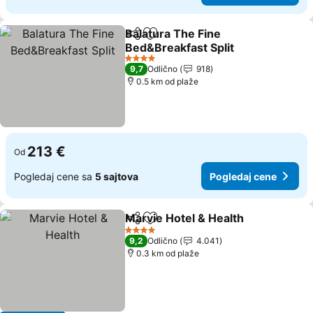
Balatura The Fine
Deli
Dodati u favorite
Bed&Breakfast Split
4 Zvezdice
9,7
Odlično
918
0.5 km od plaže
213 €
Od
Pogledaj cene sa
5 sajtova
Pogledaj cene
Marvie Hotel & Health
Deli
Dodati u favorite
4 Zvezdice
9,2
Odlično
4.041
0.3 km od plaže