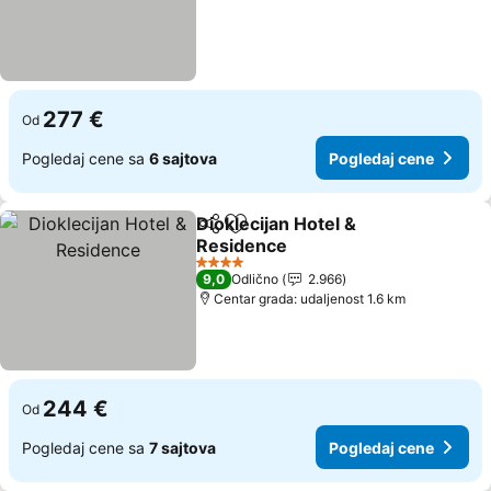
277 €
Od
Pogledaj cene sa
6 sajtova
Pogledaj cene
Dioklecijan Hotel &
Deli
Dodati u favorite
Residence
4 Zvezdice
9,0
Odlično
2.966
Centar grada: udaljenost 1.6 km
244 €
Od
Pogledaj cene sa
7 sajtova
Pogledaj cene