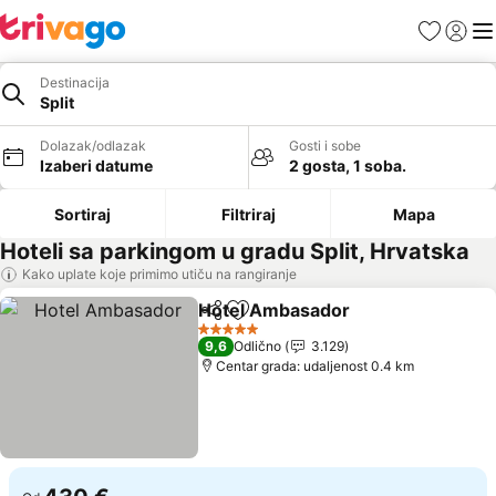
Favoriti
Prijavi
Men
Destinacija
Split
Dolazak/odlazak
Gosti i sobe
Izaberi datume
2 gosta, 1 soba.
Sortiraj
Filtriraj
Mapa
Hoteli sa parkingom u gradu Split, Hrvatska
Kako uplate koje primimo utiču na rangiranje
Hotel Ambasador
Deli
Dodati u favorite
5 Zvezdice
9,6
Odlično
3.129
Centar grada: udaljenost 0.4 km