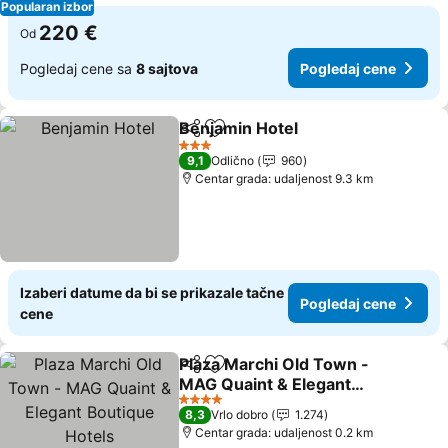
Popularan izbor
220 €
Od
Pogledaj cene sa
8 sajtova
Pogledaj cene
Benjamin Hotel
Deli
Dodati u favorite
3 Zvezdice
9,1
Odlično
960
Centar grada: udaljenost 9.3 km
Izaberi datume da bi se prikazale tačne
Pogledaj cene
cene
Plaza Marchi Old Town -
Deli
Dodati u favorite
MAG Quaint & Elegant
Boutique Hotels
4 Zvezdice
8,3
Vrlo dobro
1.274
Centar grada: udaljenost 0.2 km