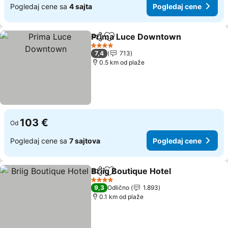
Pogledaj cene sa
4 sajta
Pogledaj cene
Prima Luce Downtown
Deli
Dodati u favorite
4 Zvezdice
7,4
713
0.5 km od plaže
103 €
Od
Pogledaj cene sa
7 sajtova
Pogledaj cene
Briig Boutique Hotel
Deli
Dodati u favorite
4 Zvezdice
9,3
Odlično
1.893
0.1 km od plaže