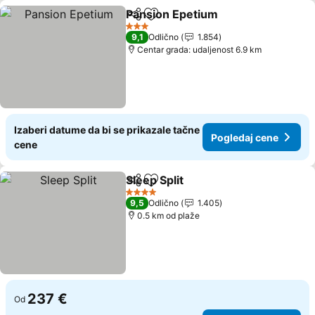
Pansion Epetium
Deli
Dodati u favorite
3 Zvezdice
9,1
Odlično
1.854
Centar grada: udaljenost 6.9 km
Izaberi datume da bi se prikazale tačne
Pogledaj cene
cene
Sleep Split
Deli
Dodati u favorite
4 Zvezdice
9,5
Odlično
1.405
0.5 km od plaže
237 €
Od