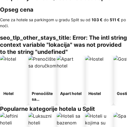
Opseg cena
Cene za hotele sa parkingom u gradu Split su od
‎103 €
do
‎511 €
po
noći.
seo_tlp_other_stays_title: Error: The intl string
context variable "lokacija" was not provided
to the string "undefined"
Hotel
Prenoćište
Apart hotel
Hostel
Gost
sa
doručkom
Popularne kategorije hotela u Split