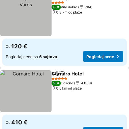
Deli
Dodati u favorite
4 Zvezdice
8,0
Vrlo dobro
784
0.3 km od plaže
120 €
Od
Pogledaj cene sa
6 sajtova
Pogledaj cene
Cornaro Hotel
Deli
Dodati u favorite
5 Zvezdice
9,4
Odlično
4.038
0.5 km od plaže
410 €
Od