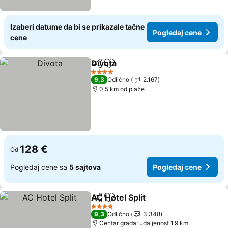
Izaberi datume da bi se prikazale tačne
Pogledaj cene
cene
Divota
Deli
Dodati u favorite
4 Zvezdice
9,3
Odlično
2.167
0.5 km od plaže
128 €
Od
Pogledaj cene sa
5 sajtova
Pogledaj cene
AC Hotel Split
Deli
Dodati u favorite
4 Zvezdice
9,3
Odlično
3.348
Centar grada: udaljenost 1.9 km