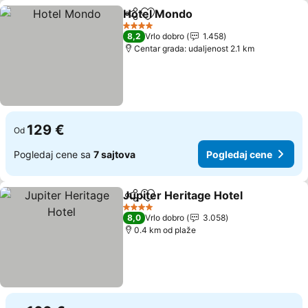
Hotel Mondo
Deli
Dodati u favorite
4 Zvezdice
8,2
Vrlo dobro
1.458
Centar grada: udaljenost 2.1 km
129 €
Od
Pogledaj cene sa
7 sajtova
Pogledaj cene
Jupiter Heritage Hotel
Deli
Dodati u favorite
4 Zvezdice
8,0
Vrlo dobro
3.058
0.4 km od plaže