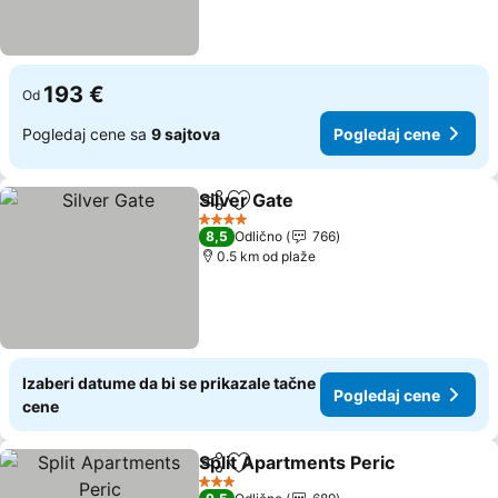
193 €
Od
Pogledaj cene sa
9 sajtova
Pogledaj cene
Silver Gate
Deli
Dodati u favorite
4 Zvezdice
8,5
Odlično
766
0.5 km od plaže
Izaberi datume da bi se prikazale tačne
Pogledaj cene
cene
Split Apartments Peric
Deli
Dodati u favorite
3 Zvezdice