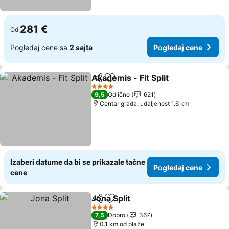
281 €
Od
Pogledaj cene sa
2 sajta
Pogledaj cene
Akademis - Fit Split
Deli
Dodati u favorite
4 Zvezdice
9,5
Odlično
621
Centar grada: udaljenost 1.6 km
Izaberi datume da bi se prikazale tačne
Pogledaj cene
cene
Jona Split
Deli
Dodati u favorite
4 Zvezdice
7,5
Dobro
367
0.1 km od plaže