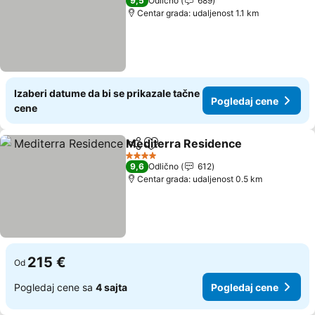
9,5
Odlično
689
Centar grada: udaljenost 1.1 km
Izaberi datume da bi se prikazale tačne
Pogledaj cene
cene
Mediterra Residence
Deli
Dodati u favorite
4 Zvezdice
9,6
Odlično
612
Centar grada: udaljenost 0.5 km
215 €
Od
Pogledaj cene sa
4 sajta
Pogledaj cene