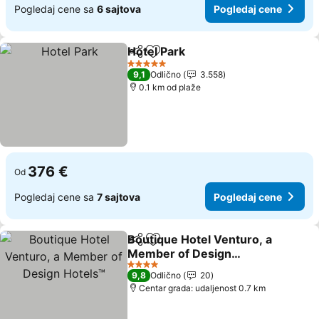
Pogledaj cene sa
6 sajtova
Pogledaj cene
Hotel Park
Deli
Dodati u favorite
5 Zvezdice
9,1
Odlično
3.558
0.1 km od plaže
376 €
Od
Pogledaj cene sa
7 sajtova
Pogledaj cene
Boutique Hotel Venturo, a
Deli
Dodati u favorite
Member of Design
Hotels™
4 Zvezdice
9,8
Odlično
20
Centar grada: udaljenost 0.7 km