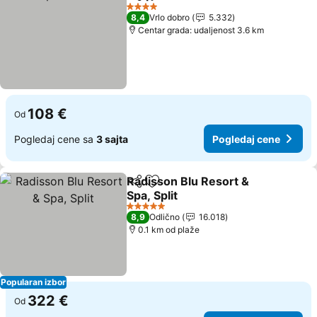
Deli
Dodati u favorite
4 Zvezdice
8,4
Vrlo dobro
5.332
Centar grada: udaljenost 3.6 km
108 €
Od
Pogledaj cene sa
3 sajta
Pogledaj cene
Radisson Blu Resort &
Deli
Dodati u favorite
Spa, Split
5 Zvezdice
8,9
Odlično
16.018
0.1 km od plaže
Popularan izbor
322 €
Od