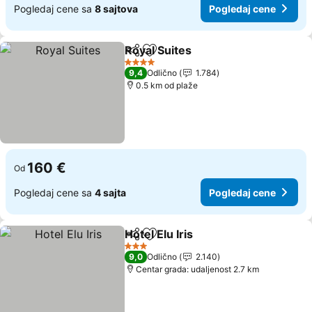
Pogledaj cene sa
8 sajtova
Pogledaj cene
Royal Suites
Deli
Dodati u favorite
4 Zvezdice
9,4
Odlično
1.784
0.5 km od plaže
160 €
Od
Pogledaj cene sa
4 sajta
Pogledaj cene
Hotel Elu Iris
Deli
Dodati u favorite
3 Zvezdice
9,0
Odlično
2.140
Centar grada: udaljenost 2.7 km