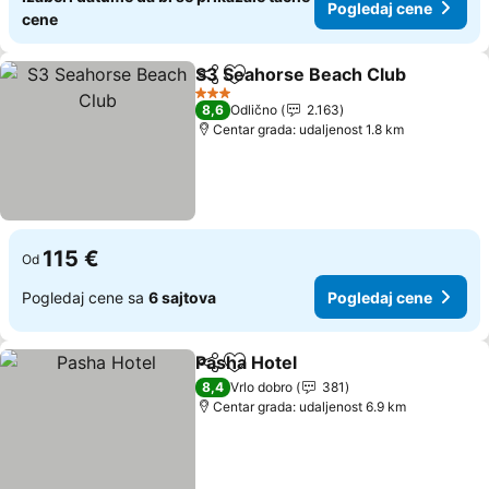
Pogledaj cene
cene
S3 Seahorse Beach Club
Deli
Dodati u favorite
P
3 Zvezdice
8,6
Odlično
2.163
Centar grada: udaljenost 1.8 km
115 €
Od
Pogledaj cene sa
6 sajtova
Pogledaj cene
Pasha Hotel
Deli
Dodati u favorite
Pogledaj cene
8,4
Vrlo dobro
381
Centar grada: udaljenost 6.9 km