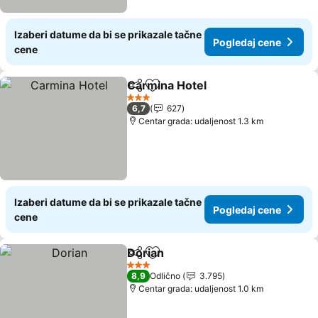
Izaberi datume da bi se prikazale tačne
Pogledaj cene
cene
Carmina Hotel
Deli
Dodati u favorite
Pogledaj ce
3 Zvezdice
6,7
627
Centar grada: udaljenost 1.3 km
Izaberi datume da bi se prikazale tačne
Pogledaj cene
cene
Dorian
Deli
Dodati u favorite
Pogledaj cene
3 Zvezdice
8,9
Odlično
3.795
Centar grada: udaljenost 1.0 km