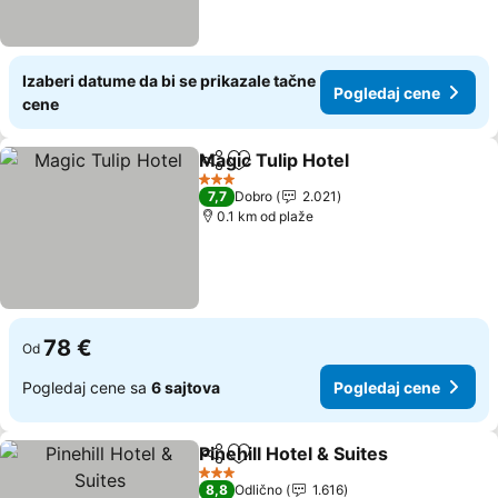
Izaberi datume da bi se prikazale tačne
Pogledaj cene
cene
Magic Tulip Hotel
Deli
Dodati u favorite
Pogledaj
3 Zvezdice
7,7
Dobro
2.021
0.1 km od plaže
78 €
Od
Pogledaj cene sa
6 sajtova
Pogledaj cene
Pinehill Hotel & Suites
Deli
Dodati u favorite
Pogl
3 Zvezdice
8,8
Odlično
1.616