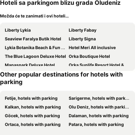
kućni
Hoteli sa parkingom blizu grada Oludeniz
ljubimci
Možda će te zanimati i ovi hoteli…
Liberty Lykia
Liberty Fabay
Seaview Faralya Butik Hotel
Liberty Signa
Lykia Botanika Beach & Fun Club
Hotel Meri All inclusive
The Blue Lagoon Deluxe Hotel
Orka Boutique Hotel
Manaspark Deluxe Hotel
Orka Sunlife Resort Hotel & Aquapark
Other popular destinations for hotels with
Golden Moon Hotel
XO Cape Arnna
parking
Yacht Classic Hotel - Boutique Class
Hotel Barlas Fethiye
Garcia Resort & Spa
Cennet Life Hotel
Fetije, hotels with parking
Sarigerme, hotels with parking
Sunset Beach Club Lebrentals
Akra Fethiye Tui Blue Sensatori
Kalkan, hotels with parking
Olu Deniz, hotels with parking
Flamingo Hotel & Spa - Pet Friendly
Nautical Hotel
Göcek, hotels with parking
Dalaman, hotels with parking
Perdikia Hill Hotel And Villas
Perdikia Beach
Ortaca, hotels with parking
Patara, hotels with parking
Sundia By Liberty Oludeniz
Hotel Manzara
Z Exclusive Hotel and Villas
Casa De Levi̇ssi̇ Hotel Oludeni̇z