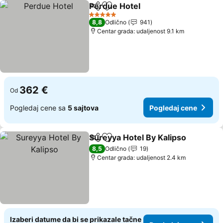
Perdue Hotel
Deli
Dodati u favorite
Pogledaj cen
5 Zvezdice
8,8
Odlično
941
Centar grada: udaljenost 9.1 km
362 €
Od
Pogledaj cene sa
5 sajtova
Pogledaj cene
Sureyya Hotel By Kalipso
Deli
Dodati u favorite
P
8,5
Odlično
19
Centar grada: udaljenost 2.4 km
Izaberi datume da bi se prikazale tačne