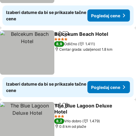
Izaberi datume da bi se prikazale tačne
Pogledaj cene
cene
Belcekum Beach Hotel
Deli
Dodati u favorite
Pog
4 Zvezdice
8,9
Odlično
1.411
Centar grada: udaljenost 1.8 km
Izaberi datume da bi se prikazale tačne
Pogledaj cene
cene
The Blue Lagoon Deluxe
Deli
Dodati u favorite
Hotel
Pogledaj cene
3 Zvezdice
8,2
Vrlo dobro
1.479
0.6 km od plaže