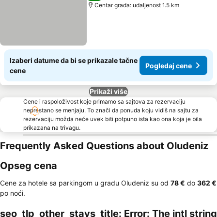
Centar grada: udaljenost 1.5 km
Izaberi datume da bi se prikazale tačne
Pogledaj cene
cene
Prikaži više
Cene i raspoloživost koje primamo sa sajtova za rezervaciju
neprestano se menjaju. To znači da ponuda koju vidiš na sajtu za
rezervaciju možda neće uvek biti potpuno ista kao ona koja je bila
prikazana na trivagu.
Frequently Asked Questions about Oludeniz
Opseg cena
Cene za hotele sa parkingom u gradu Oludeniz su od
‎78 €
do
‎362 €
po noći.
seo_tlp_other_stays_title: Error: The intl string