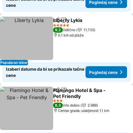
Pogledaj cene
cene
Liberty Lykia
Deli
Dodati u favorite
Pogledaj cene
5 Zvezdice
9,2
Odlično
11.735
0.1 km od plaže
Popularan izbor
Izaberi datume da bi se prikazale tačne
Pogledaj cene
cene
Flamingo Hotel & Spa -
Deli
Dodati u favorite
Pet Friendly
Pogledaj cene
3 Zvezdice
8,3
Vrlo dobro
2.986
Centar grada: udaljenost 1.1 km