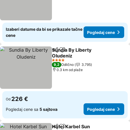
Izaberi datume da bi se prikazale tačne
Pogledaj cene
cene
Sundia By Liberty
Deli
Dodati u favorite
Oludeniz
Pogledaj cene
4 Zvezdice
9,2
Odlično
3.795
0.3 km od plaže
226 €
Od
Pogledaj cene sa
5 sajtova
Pogledaj cene
Hotel Karbel Sun
Deli
Dodati u favorite
Pogledaj 