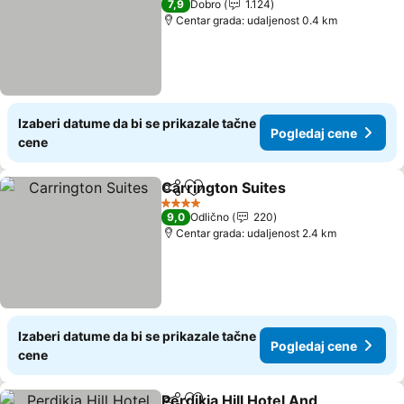
7,9
Dobro
1.124
Centar grada: udaljenost 0.4 km
Izaberi datume da bi se prikazale tačne
Pogledaj cene
cene
Carrington Suites
Deli
Dodati u favorite
Pogledaj
4 Zvezdice
9,0
Odlično
220
Centar grada: udaljenost 2.4 km
Izaberi datume da bi se prikazale tačne
Pogledaj cene
cene
Perdikia Hill Hotel And