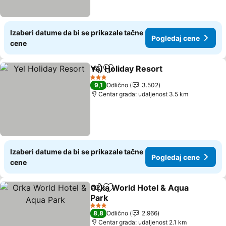
Izaberi datume da bi se prikazale tačne
Pogledaj cene
cene
Yel Holiday Resort
Deli
Dodati u favorite
Pogleda
3 Zvezdice
9,1
Odlično
3.502
Centar grada: udaljenost 3.5 km
Izaberi datume da bi se prikazale tačne
Pogledaj cene
cene
Orka World Hotel & Aqua
Deli
Dodati u favorite
Park
Pogledaj cene
3 Zvezdice
8,8
Odlično
2.966
Centar grada: udaljenost 2.1 km