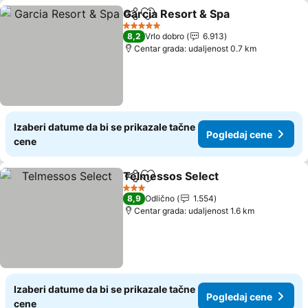
Garcia Resort & Spa
Deli
Dodati u favorite
Pogled
5 Zvezdice
8,2
Vrlo dobro
6.913
Centar grada: udaljenost 0.7 km
Izaberi datume da bi se prikazale tačne
Pogledaj cene
cene
Telmessos Select
Deli
Dodati u favorite
Pogledaj
3 Zvezdice
8,9
Odlično
1.554
Centar grada: udaljenost 1.6 km
Izaberi datume da bi se prikazale tačne
Pogledaj cene
cene