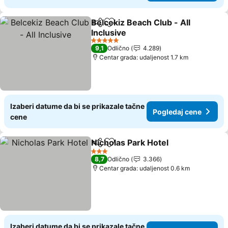
Belcekiz Beach Club - All
Deli
Dodati u favorite
Inclusive
Pogledaj cene
5 Zvezdice
9,1
Odlično
4.289
Centar grada: udaljenost 1.7 km
Izaberi datume da bi se prikazale tačne
Pogledaj cene
cene
Nicholas Park Hotel
Deli
Dodati u favorite
Pogled
3 Zvezdice
8,7
Odlično
3.366
Centar grada: udaljenost 0.6 km
Izaberi datume da bi se prikazale tačne