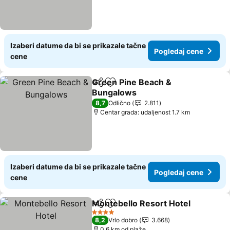
Izaberi datume da bi se prikazale tačne
Pogledaj cene
cene
Green Pine Beach &
Deli
Dodati u favorite
Bungalows
Pogledaj cene
8,7
Odlično
2.811
Centar grada: udaljenost 1.7 km
Izaberi datume da bi se prikazale tačne
Pogledaj cene
cene
Montebello Resort Hotel
Deli
Dodati u favorite
P
4 Zvezdice
8,2
Vrlo dobro
3.668
0.6 km od plaže