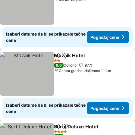
Izaberi datume da bi se prikazale tačne
Pogledaj cene
cene
Mozaik Hotel
Deli
Dodati u favorite
Pogledaj cen
2 Zvezdice
9,6
Odlično
977
Centar grada: udaljenost 1.1 km
Izaberi datume da bi se prikazale tačne
Pogledaj cene
cene
Sertil Deluxe Hotel
Deli
Dodati u favorite
Pogleda
4 Zvezdice