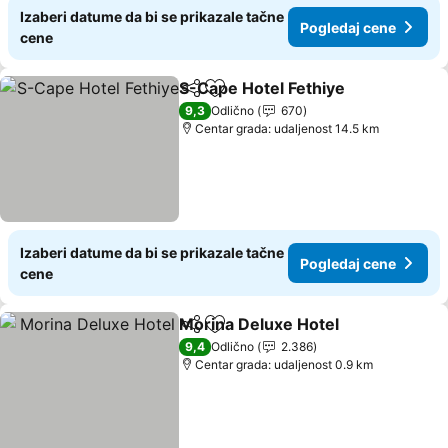
Izaberi datume da bi se prikazale tačne
Pogledaj cene
cene
S-Cape Hotel Fethiye
Deli
Dodati u favorite
Pogl
9,3
Odlično
670
Centar grada: udaljenost 14.5 km
Izaberi datume da bi se prikazale tačne
Pogledaj cene
cene
Morina Deluxe Hotel
Deli
Dodati u favorite
Pogle
9,4
Odlično
2.386
Centar grada: udaljenost 0.9 km