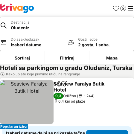
Favoriti
Prijavi
Men
Destinacija
Oludeniz
Dolazak/odlazak
Gosti i sobe
Izaberi datume
2 gosta, 1 soba.
Sortiraj
Filtriraj
Mapa
Hoteli sa parkingom u gradu Oludeniz, Turska
Kako uplate koje primimo utiču na rangiranje
Seaview Faralya Butik
Deli
Dodati u favorite
Hotel
Pogledaj cene
9,3
Odlično
1.244
0.4 km od plaže
Popularan izbor
Izaberi datume da bi se prikazale tačne