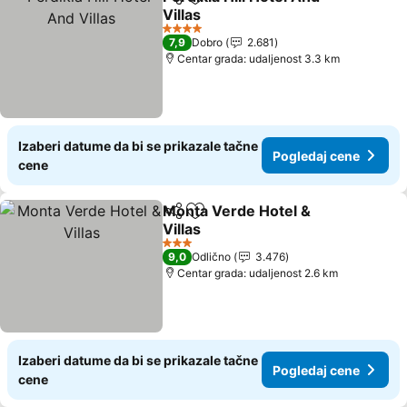
Deli
Dodati u favorite
Villas
Pogledaj cene
4 Zvezdice
7,9
Dobro
2.681
Centar grada: udaljenost 3.3 km
Izaberi datume da bi se prikazale tačne
Pogledaj cene
cene
Monta Verde Hotel &
Deli
Dodati u favorite
Villas
Pogledaj cene
3 Zvezdice
9,0
Odlično
3.476
Centar grada: udaljenost 2.6 km
Izaberi datume da bi se prikazale tačne
Pogledaj cene
cene