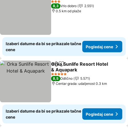
3 Zvezdice
8,3
Vrlo dobro
2.551
0.5 km od plaže
Izaberi datume da bi se prikazale tačne
Pogledaj cene
cene
Orka Sunlife Resort Hotel
Deli
Dodati u favorite
& Aquapark
Pogledaj cene
5 Zvezdice
8,5
Odlično
5.571
Centar grada: udaljenost 0.3 km
Izaberi datume da bi se prikazale tačne
Pogledaj cene
cene