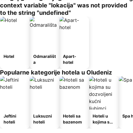
context variable "lokacija" was not provided
to the string "undefined"
Hotel
Odmarališt
Apart-
a
hotel
Popularne kategorije hotela u Oludeniz
Jeftini
Luksuzni
Hoteli sa
Hoteli u
Spa h
hoteli
hoteli
bazenom
kojima su
dozvoljeni