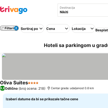
Destinacija
Filteri
2
Sortiraj po
Cena
Lokacija
Besplat
Hoteli sa parkingom u gradu
Oliva Suites
4 Zvezdice
Odlično
(broj ocena: 218)
9,8
Centar grada: udaljenost 0.6 km
Izaberi datume da bi se prikazale tačne cene