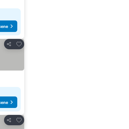
cene
Dodati u favorite
Deli
cene
Dodati u favorite
Deli