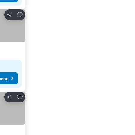
Dodati u favorite
Deli
cene
Dodati u favorite
Deli