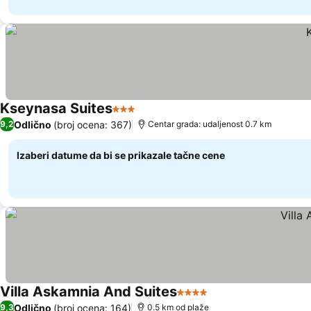
Kseynasa Suites
3 Zvezdice
Odlično
(broj ocena: 367)
9,2
Centar grada: udaljenost 0.7 km
Izaberi datume da bi se prikazale tačne cene
Villa Askamnia And Suites
4 Zvezdice
Odlično
(broj ocena: 164)
9,3
0.5 km od plaže