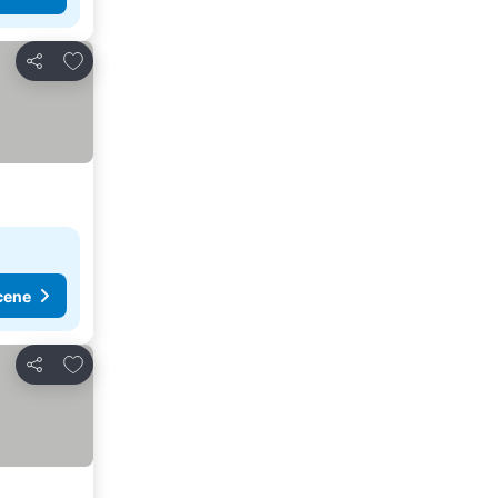
Dodati u favorite
Deli
cene
Dodati u favorite
Deli