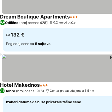
Dream Boutique Apartments
3 Zvezdice
Odlično
(broj ocena: 428)
9,6
0.2 km od plaže
132 €
Od
Pogledaj cene sa
5 sajtova
Hotel Makednos
3 Zvezdice
Dobro
(broj ocena: 916)
7,8
Centar grada: udaljenost 5.5 km
Izaberi datume da bi se prikazale tačne cene