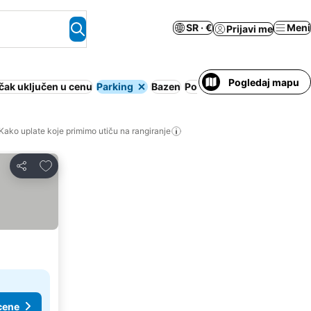
SR · €
Meni
Prijavi me
Pogledaj mapu
čak uključen u cenu
Parking
Bazen
Polupansion
Apart hotel
A
Kako uplate koje primimo utiču na rangiranje
Dodati u favorite
Deli
cene