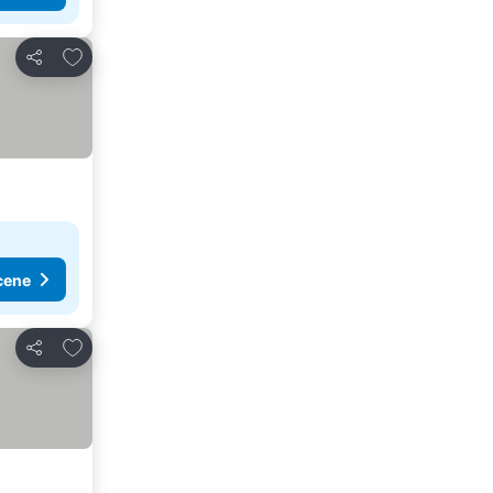
Dodati u favorite
Deli
cene
Dodati u favorite
Deli