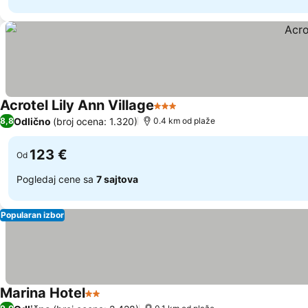
Acrotel Lily Ann Village
3 Zvezdice
Odlično
(broj ocena: 1.320)
8,8
0.4 km od plaže
123 €
Od
Pogledaj cene sa
7 sajtova
Popularan izbor
Marina Hotel
2 Zvezdice