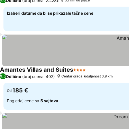
Odlično
(broj ocena: 2.428)
9,0
0.1 km od plaže
Izaberi datume da bi se prikazale tačne cene
Amantes Villas and Suites
4 Zvezdice
Odlično
(broj ocena: 402)
9,5
Centar grada: udaljenost 3.9 km
185 €
Od
Pogledaj cene sa
5 sajtova