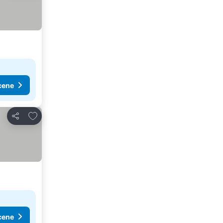
cene
Dodati u favorite
Deli
cene