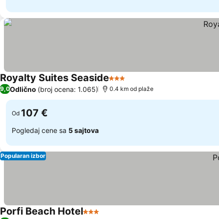
Royalty Suites Seaside
3 Zvezdice
Odlično
(broj ocena: 1.065)
9,0
0.4 km od plaže
107 €
Od
Pogledaj cene sa
5 sajtova
Popularan izbor
Porfi Beach Hotel
3 Zvezdice