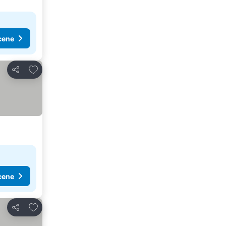
cene
Dodati u favorite
Deli
cene
Dodati u favorite
Deli