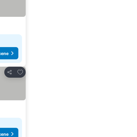
cene
Dodati u favorite
Deli
cene