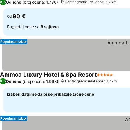
Odlično
(broj ocena: 1.780)
8,5
Centar grada: udaljenost 3.2 km
90 €
Od
Pogledaj cene sa
6 sajtova
Popularan izbor
Ammoa Luxury Hotel & Spa Resort
5 Zvezdice
Odlično
(broj ocena: 1.998)
8,5
Centar grada: udaljenost 3.7 km
Izaberi datume da bi se prikazale tačne cene
Popularan izbor