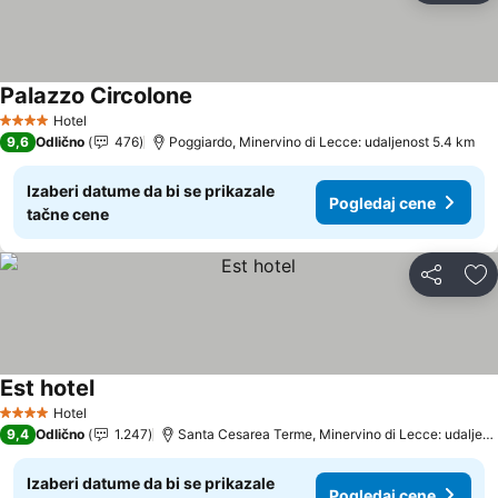
Palazzo Circolone
Pogledaj cene
Hotel
4 Zvezdice
9,6
Odlično
476
Poggiardo, Minervino di Lecce: udaljenost 5.4 km
Izaberi datume da bi se prikazale
Pogledaj cene
tačne cene
Deli
Do
Est hotel
Pogledaj cene
Hotel
4 Zvezdice
9,4
Odlično
1.247
Santa Cesarea Terme, Minervino di Lecce: udaljeno
Izaberi datume da bi se prikazale
Pogledaj cene