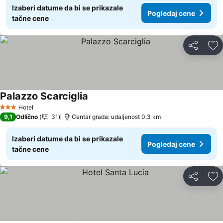
Izaberi datume da bi se prikazale
Pogledaj cene
tačne cene
Deli
Do
Palazzo Scarciglia
Pogledaj cene
Hotel
3 Zvezdice
9,1
Odlično
31
Centar grada: udaljenost 0.3 km
Izaberi datume da bi se prikazale
Pogledaj cene
tačne cene
Deli
Do