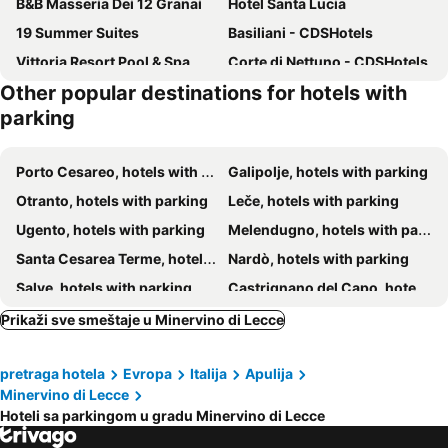
B&B Masseria Dei 12 Granai
Hotel Santa Lucia
19 Summer Suites
Basiliani - CDSHotels
Vittoria Resort Pool & Spa
Corte di Nettuno - CDSHotels
Other popular destinations for hotels with
Masseria Mongiò dell'Elefante
Palazzo Mellacqua
parking
Borgo in corte
Hotel Solara
Callistos Hotel & Spa
Casale Sombrino
Porto Cesareo, hotels with parking
Galipolje, hotels with parking
Marelive - CDSHotels
Otranto, hotels with parking
Leče, hotels with parking
Ugento, hotels with parking
Melendugno, hotels with parking
Santa Cesarea Terme, hotels with parking
Nardò, hotels with parking
Salve, hotels with parking
Castrignano del Capo, hotels with parking
Tricase, hotels with parking
Racale, hotels with parking
Prikaži sve smeštaje u Minervino di Lecce
Santa Maria di Leuca, hotels with parking
Morciano di Leuca, hotels with parking
pretraga hotela
Evropa
Italija
Apulija
Taviano, hotels with parking
Cutrofiano, hotels with parking
Minervino di Lecce
Vernole, hotels with parking
Alliste, hotels with parking
Hoteli sa parkingom u gradu Minervino di Lecce
Alessano, hotels with parking
Patù, hotels with parking