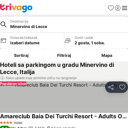
Favoriti
Prijavi
Men
Destinacija
Minervino di Lecce
Dolazak/odlazak
Gosti i sobe
Izaberi datume
2 gosta, 1 soba.
Sortiraj
Filtriraj
Mapa
Hoteli sa parkingom u gradu Minervino di
Lecce, Italija
Kako uplate koje primimo utiču na rangiranje
Popularan izbor
Deli
Do
Amareclub Baia Dei Turchi Resort - Adults Only
Pogledaj cene
Hotel
4 Zvezdice