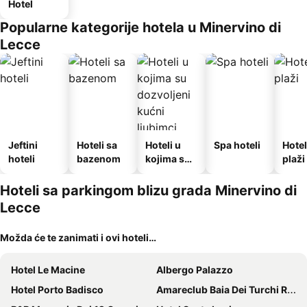
Hotel
Popularne kategorije hotela u Minervino di
Lecce
Jeftini
Hoteli sa
Hoteli u
Spa hoteli
Hotel
hoteli
bazenom
kojima su
plaži
dozvoljeni
kućni
Hoteli sa parkingom blizu grada Minervino di
ljubimci
Lecce
Možda će te zanimati i ovi hoteli…
Hotel Le Macine
Albergo Palazzo
Hotel Porto Badisco
Amareclub Baia Dei Turchi Resort - Adults Only