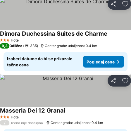
Deli
Do
Dimora Duchessina Suites de Charme
Pogledaj 
Hotel
3 Zvezdice
9,3
Odlično
335
Centar grada: udaljenost 0.4 km
Izaberi datume da bi se prikazale
Pogledaj cene
tačne cene
Deli
Do
Masseria Dei 12 Granai
Pogledaj cene
Hotel
3 Zvezdice
/
Centar grada: udaljenost 0.4 km
Ocena nije dostupna