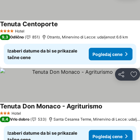
Tenuta Centoporte
Pogledaj cene
Hotel
4 Zvezdice
9,3
Odlično
851
Otranto, Minervino di Lecce: udaljenost 6.6 km
Izaberi datume da bi se prikazale
Pogledaj cene
tačne cene
Deli
Do
Tenuta Don Monaco - Agriturismo
Pogledaj cene
Hotel
3 Zvezdice
8,4
Vrlo dobro
533
Santa Cesarea Terme, Minervino di Lecce: udalje
Izaberi datume da bi se prikazale
Pogledaj cene
tačne cene