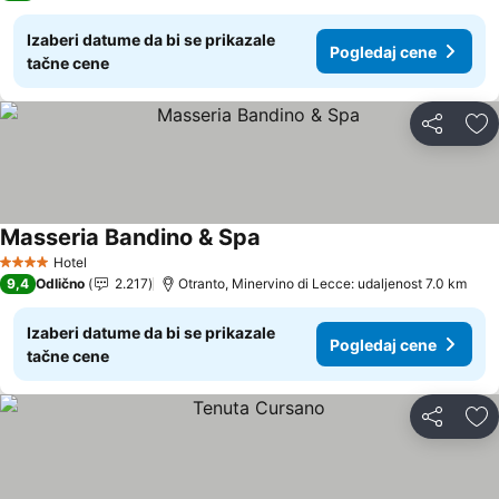
Izaberi datume da bi se prikazale
Pogledaj cene
tačne cene
Deli
Do
Masseria Bandino & Spa
Pogledaj cene
Hotel
4 Zvezdice
9,4
Odlično
2.217
Otranto, Minervino di Lecce: udaljenost 7.0 km
Izaberi datume da bi se prikazale
Pogledaj cene
tačne cene
Deli
Do