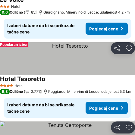
Pogledaj cene
Hotel
3 Zvezdice
9,6
Odlično
85
Giurdignano, Minervino di Lecce: udaljenost 4.2 km
Izaberi datume da bi se prikazale
Pogledaj cene
tačne cene
Popularan izbor
Deli
Do
Hotel Tesoretto
Pogledaj cene
Hotel
4 Zvezdice
9,3
Odlično
2.771
Poggiardo, Minervino di Lecce: udaljenost 5.3 km
Izaberi datume da bi se prikazale
Pogledaj cene
tačne cene
Deli
Do