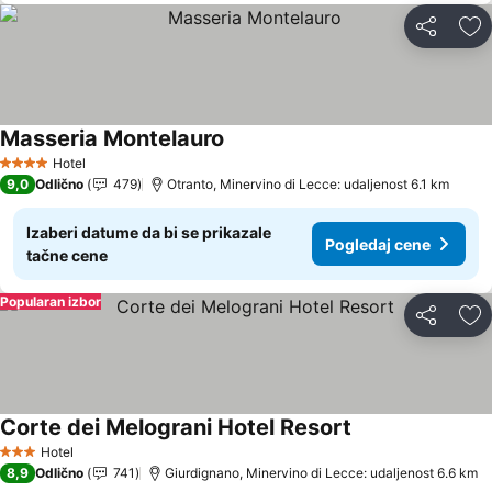
Deli
Do
Masseria Montelauro
Pogledaj cene
Hotel
4 Zvezdice
9,0
Odlično
479
Otranto, Minervino di Lecce: udaljenost 6.1 km
Izaberi datume da bi se prikazale
Pogledaj cene
tačne cene
Popularan izbor
Deli
Do
Corte dei Melograni Hotel Resort
Pogledaj cene
Hotel
3 Zvezdice
8,9
Odlično
741
Giurdignano, Minervino di Lecce: udaljenost 6.6 km