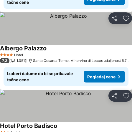
tačne cene
Deli
Do
Albergo Palazzo
Pogledaj cene
Hotel
4 Zvezdice
7,2
1.051
Santa Cesarea Terme, Minervino di Lecce: udaljenost 6.7 k
Izaberi datume da bi se prikazale
Pogledaj cene
tačne cene
Deli
Do
Hotel Porto Badisco
Pogledaj cene