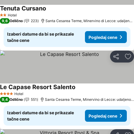
Tenuta Cursano
Pogledaj cene
Hotel
2 Zvezdice
9,6
Odlično
223
Santa Cesarea Terme, Minervino di Lecce: udaljenos
Izaberi datume da bi se prikazale
Pogledaj cene
tačne cene
Deli
Do
Le Capase Resort Salento
Pogledaj cene
Hotel
4 Zvezdice
9,4
Odlično
551
Santa Cesarea Terme, Minervino di Lecce: udaljenost
Izaberi datume da bi se prikazale
Pogledaj cene
tačne cene