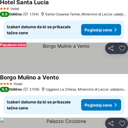
Hotel Santa Lucia
Pogledaj cene
Hotel
3 Zvezdice
8,6
Odlično
1.154
Santa Cesarea Terme, Minervino di Lecce: udaljeno
Izaberi datume da bi se prikazale
Pogledaj cene
tačne cene
Popularan izbor
Deli
Do
Borgo Mulino a Vento
Pogledaj cene
Hotel
4 Zvezdice
9,5
Odlično
2.109
Uggiano La Chiesa, Minervino di Lecce: udaljenost
Izaberi datume da bi se prikazale
Pogledaj cene
tačne cene
Deli
Do