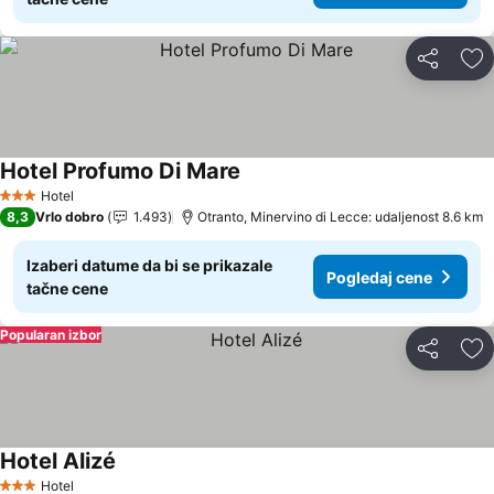
Deli
Do
Hotel Profumo Di Mare
Pogledaj cene
Hotel
3 Zvezdice
8,3
Vrlo dobro
1.493
Otranto, Minervino di Lecce: udaljenost 8.6 km
Izaberi datume da bi se prikazale
Pogledaj cene
tačne cene
Popularan izbor
Deli
Do
Hotel Alizé
Pogledaj cene
Hotel
3 Zvezdice