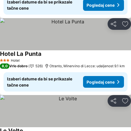
Izaberi datume da bi se prikazale
Pogledaj cene
tačne cene
Deli
Do
Hotel La Punta
Pogledaj cene
Hotel
3 Zvezdice
8,0
Vrlo dobro
526
Otranto, Minervino di Lecce: udaljenost 9.1 km
Izaberi datume da bi se prikazale
Pogledaj cene
tačne cene
Deli
Do
Le Volte