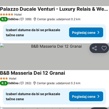
Palazzo Ducale Venturi - Luxury Relais & Wellness
Pogledaj cene
Hotel
5 Zvezdice
9,5
Odlično
389
Centar grada: udaljenost 0.2 km
Izaberi datume da bi se prikazale
Pogledaj cene
tačne cene
Deli
Do
B&B Masseria Dei 12 Granai
Pogledaj cene
Hotel
3 Zvezdice
9,3
Odlično
262
Centar grada: udaljenost 0.3 km
Izaberi datume da bi se prikazale
Pogledaj cene
tačne cene