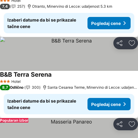
Hotel
3 Zvezdice
7,4
257
Otranto, Minervino di Lecce: udaljenost 5.3 km
Izaberi datume da bi se prikazale
Pogledaj cene
tačne cene
Deli
Do
B&B Terra Serena
Pogledaj cene
Hotel
3 Zvezdice
8,7
Odlično
300
Santa Cesarea Terme, Minervino di Lecce: udaljenos
Izaberi datume da bi se prikazale
Pogledaj cene
tačne cene
Popularan izbor
Deli
Do