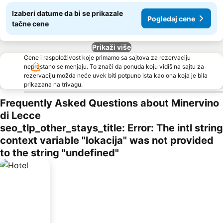
Izaberi datume da bi se prikazale
Pogledaj cene
tačne cene
Prikaži više
Cene i raspoloživost koje primamo sa sajtova za rezervaciju
neprestano se menjaju. To znači da ponuda koju vidiš na sajtu za
rezervaciju možda neće uvek biti potpuno ista kao ona koja je bila
prikazana na trivagu.
Frequently Asked Questions about Minervino
di Lecce
seo_tlp_other_stays_title: Error: The intl string
context variable "lokacija" was not provided
to the string "undefined"