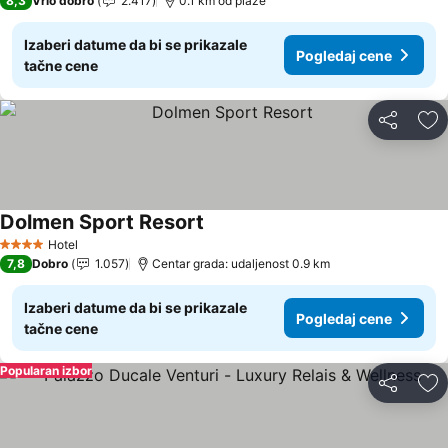
8,3
Vrlo dobro
2.417
0.1 km od plaže
Izaberi datume da bi se prikazale
Pogledaj cene
tačne cene
Deli
Do
Dolmen Sport Resort
Pogledaj cene
Hotel
4 Zvezdice
7,8
Dobro
1.057
Centar grada: udaljenost 0.9 km
Izaberi datume da bi se prikazale
Pogledaj cene
tačne cene
Popularan izbor
Deli
Do