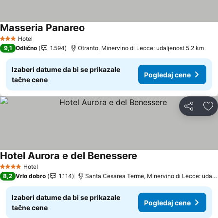
Masseria Panareo
Pogledaj cene
Hotel
3 Zvezdice
9,1
Odlično
1.594
Otranto, Minervino di Lecce: udaljenost 5.2 km
Izaberi datume da bi se prikazale
Pogledaj cene
tačne cene
Deli
Do
Hotel Aurora e del Benessere
Pogledaj cene
Hotel
4 Zvezdice
8,2
Vrlo dobro
1.114
Santa Cesarea Terme, Minervino di Lecce: udalj
Izaberi datume da bi se prikazale
Pogledaj cene
tačne cene