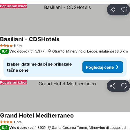
Popularan izbor
Deli
Do
Basiliani - CDSHotels
Pogledaj cene
Hotel
4 Zvezdice
8,4
Vrlo dobro
5.377
Otranto, Minervino di Lecce: udaljenost 8.0 km
Izaberi datume da bi se prikazale
Pogledaj cene
tačne cene
Popularan izbor
Deli
Do
Grand Hotel Mediterraneo
Pogledaj cene
Hotel
4 Zvezdice
8,4
Vrlo dobro
1.390
Santa Cesarea Terme, Minervino di Lecce: udalj