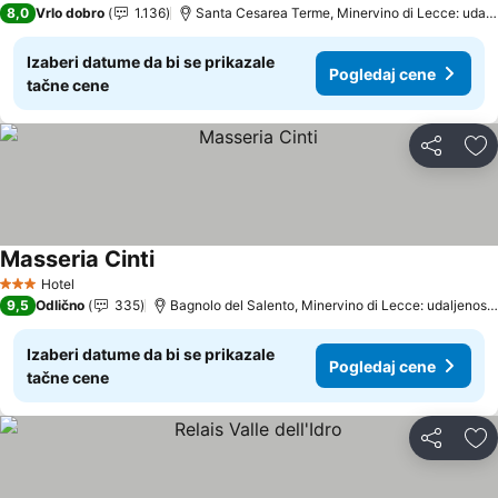
8,0
Vrlo dobro
1.136
Santa Cesarea Terme, Minervino di Lecce: udalj
Izaberi datume da bi se prikazale
Pogledaj cene
tačne cene
Deli
Do
Masseria Cinti
Pogledaj cene
Hotel
3 Zvezdice
9,5
Odlično
335
Bagnolo del Salento, Minervino di Lecce: udaljenost 
Izaberi datume da bi se prikazale
Pogledaj cene
tačne cene
Deli
Do