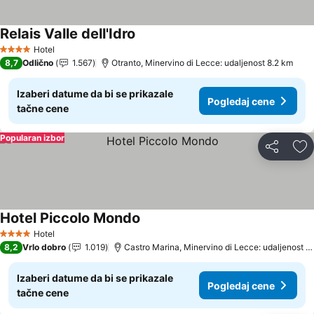
Relais Valle dell'Idro
Pogledaj cene
Hotel
4 Zvezdice
8,7
Odlično
1.567
Otranto, Minervino di Lecce: udaljenost 8.2 km
Izaberi datume da bi se prikazale
Pogledaj cene
tačne cene
Popularan izbor
Deli
Do
Hotel Piccolo Mondo
Pogledaj cene
Hotel
4 Zvezdice
8,2
Vrlo dobro
1.019
Castro Marina, Minervino di Lecce: udaljenost 9
Izaberi datume da bi se prikazale
Pogledaj cene
tačne cene