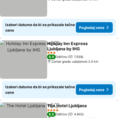
Izaberi datume da bi se prikazale tačne
Pogledaj cene
cene
Holiday Inn Express
Deli
Dodati u favorite
Ljubljana by IHG
Pogledaj cene
3 Zvezdice
8,9
Odlično
7.938
Centar grada: udaljenost 2.4 km
Izaberi datume da bi se prikazale tačne
Pogledaj cene
cene
The Hotel Ljubljana
Deli
Dodati u favorite
Pogled
4 Zvezdice
8,9
Odlično
4.842