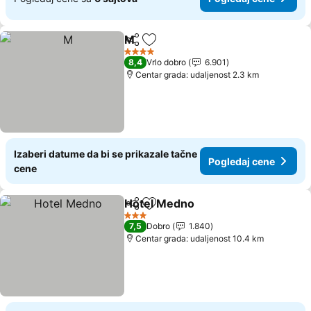
M
Deli
Dodati u favorite
Pogledaj cene
4 Zvezdice
8,4
Vrlo dobro
6.901
Centar grada: udaljenost 2.3 km
Izaberi datume da bi se prikazale tačne
Pogledaj cene
cene
Hotel Medno
Deli
Dodati u favorite
Pogledaj cen
3 Zvezdice
7,5
Dobro
1.840
Centar grada: udaljenost 10.4 km