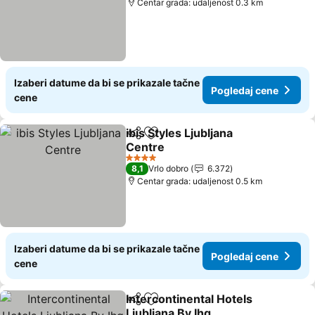
Centar grada: udaljenost 0.3 km
Izaberi datume da bi se prikazale tačne
Pogledaj cene
cene
ibis Styles Ljubljana
Deli
Dodati u favorite
Centre
Pogledaj cene
4 Zvezdice
8,1
Vrlo dobro
6.372
Centar grada: udaljenost 0.5 km
Izaberi datume da bi se prikazale tačne
Pogledaj cene
cene
Intercontinental Hotels
Deli
Dodati u favorite
Ljubljana By Ihg