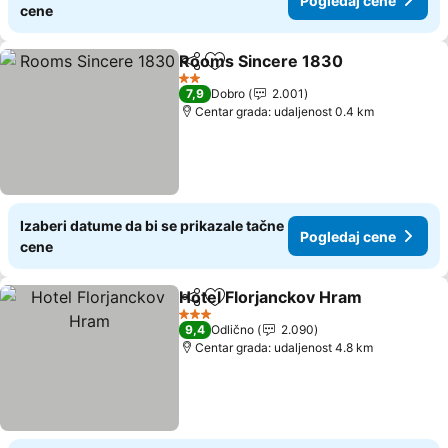
Pogledaj cene
cene
Rooms Sincere 1830
Deli
Dodati u favorite
Pogle
2 Zvezdice
7,9
Dobro
2.001
Centar grada: udaljenost 0.4 km
Izaberi datume da bi se prikazale tačne
Pogledaj cene
cene
Hotel Florjanckov Hram
Deli
Dodati u favorite
Po
3 Zvezdice
9,4
Odlično
2.090
Centar grada: udaljenost 4.8 km