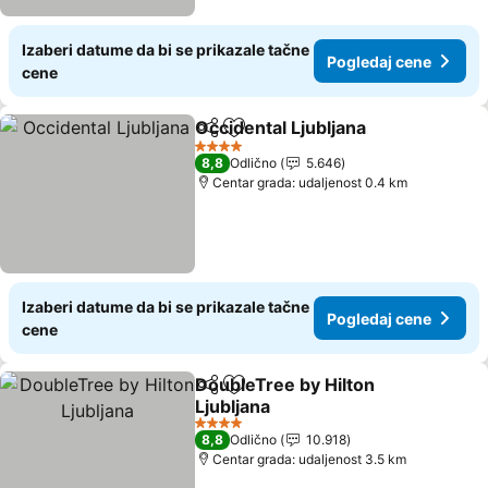
Izaberi datume da bi se prikazale tačne
Pogledaj cene
cene
Occidental Ljubljana
Deli
Dodati u favorite
Pogle
4 Zvezdice
8,8
Odlično
5.646
Centar grada: udaljenost 0.4 km
Izaberi datume da bi se prikazale tačne
Pogledaj cene
cene
DoubleTree by Hilton
Deli
Dodati u favorite
Ljubljana
Pogledaj cene
4 Zvezdice
8,8
Odlično
10.918
Centar grada: udaljenost 3.5 km