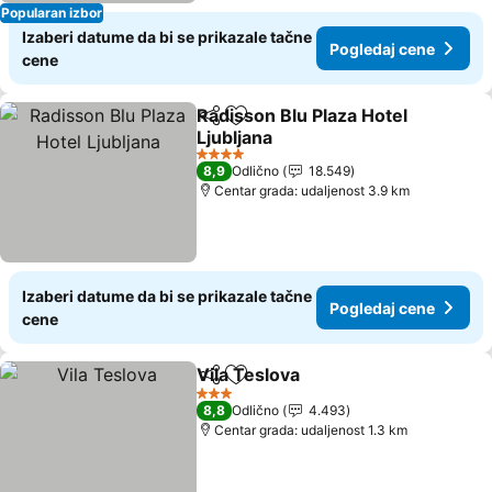
Popularan izbor
Izaberi datume da bi se prikazale tačne
Pogledaj cene
cene
Radisson Blu Plaza Hotel
Deli
Dodati u favorite
Ljubljana
Pogledaj cene
4 Zvezdice
8,9
Odlično
18.549
Centar grada: udaljenost 3.9 km
Izaberi datume da bi se prikazale tačne
Pogledaj cene
cene
Vila Teslova
Deli
Dodati u favorite
Pogledaj cene
3 Zvezdice
8,8
Odlično
4.493
Centar grada: udaljenost 1.3 km