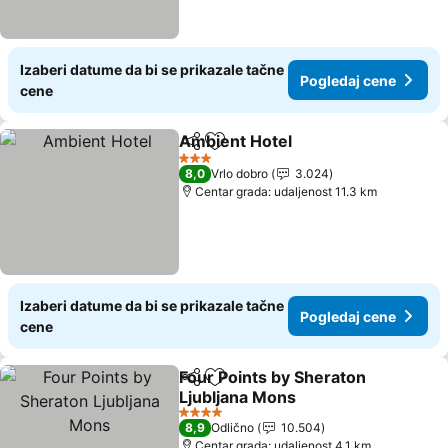
Izaberi datume da bi se prikazale tačne
Pogledaj cene
cene
Ambient Hotel
Deli
Dodati u favorite
Pogledaj ce
3 Zvezdice
8,0
Vrlo dobro
3.024
Centar grada: udaljenost 11.3 km
Izaberi datume da bi se prikazale tačne
Pogledaj cene
cene
Four Points by Sheraton
Deli
Dodati u favorite
Ljubljana Mons
Pogledaj cene
4 Zvezdice
8,9
Odlično
10.504
Centar grada: udaljenost 4.1 km