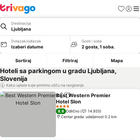
Favoriti
Prijavi
Men
Destinacija
Ljubljana
Dolazak/odlazak
Gosti i sobe
Izaberi datume
2 gosta, 1 soba.
Sortiraj
Filtriraj
Mapa
Hoteli sa parkingom u gradu Ljubljana,
Slovenija
Kako uplate koje primimo utiču na rangiranje
Best Western Premier
Deli
Dodati u favorite
Hotel Slon
Pogledaj cene
4 Zvezdice
8,6
Odlično
14.935
Centar grada: udaljenost 0.2 km