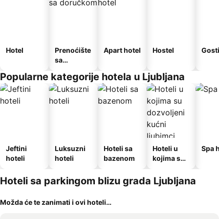
Hotel
Prenoćište
Apart hotel
Hostel
Gost
sa
doručkom
Popularne kategorije hotela u Ljubljana
Jeftini
Luksuzni
Hoteli sa
Hoteli u
Spa h
hoteli
hoteli
bazenom
kojima su
dozvoljeni
kućni
Hoteli sa parkingom blizu grada Ljubljana
ljubimci
Možda će te zanimati i ovi hoteli…