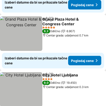
Izaberi datume da bi se prikazale tačne
Pogledaj cene
cene
Grand Plaza Hotel &
Deli
Dodati u favorite
Congress Center
Pogledaj cene
5 Zvezdice
9,2
Odlično
6.907
Centar grada: udaljenost 0.7 km
Izaberi datume da bi se prikazale tačne
Pogledaj cene
cene
City Hotel Ljubljana
Deli
Dodati u favorite
Pogled
4 Zvezdice
9,0
Odlično
19.450
Centar grada: udaljenost 0.3 km