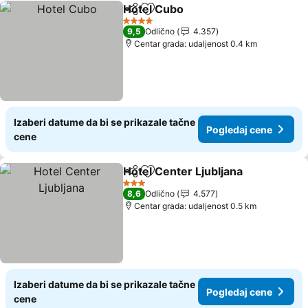
Hotel Cubo
Deli
Dodati u favorite
Pogledaj cene
4 Zvezdice
9,5
Odlično
4.357
Centar grada: udaljenost 0.4 km
Izaberi datume da bi se prikazale tačne
Pogledaj cene
cene
Hotel Center Ljubljana
Deli
Dodati u favorite
Pog
3 Zvezdice
8,6
Odlično
4.577
Centar grada: udaljenost 0.5 km
Izaberi datume da bi se prikazale tačne
Pogledaj cene
cene