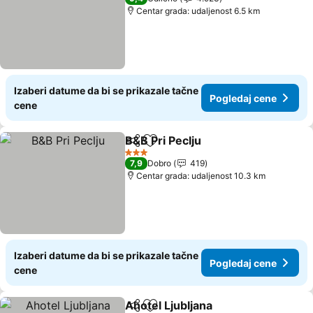
Centar grada: udaljenost 6.5 km
Izaberi datume da bi se prikazale tačne
Pogledaj cene
cene
B&B Pri Peclju
Deli
Dodati u favorite
Pogledaj ce
3 Zvezdice
7,9
Dobro
419
Centar grada: udaljenost 10.3 km
Izaberi datume da bi se prikazale tačne
Pogledaj cene
cene
Ahotel Ljubljana
Deli
Dodati u favorite