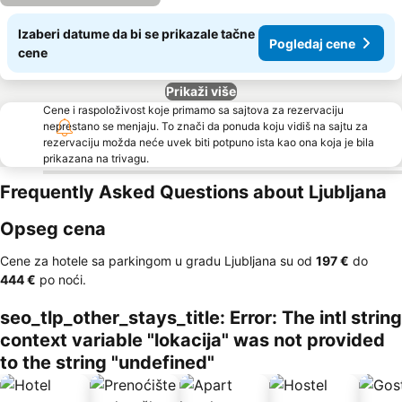
Izaberi datume da bi se prikazale tačne
Pogledaj cene
cene
Prikaži više
Cene i raspoloživost koje primamo sa sajtova za rezervaciju
neprestano se menjaju. To znači da ponuda koju vidiš na sajtu za
rezervaciju možda neće uvek biti potpuno ista kao ona koja je bila
prikazana na trivagu.
Frequently Asked Questions about Ljubljana
Opseg cena
Cene za hotele sa parkingom u gradu Ljubljana su od
‎197 €
do
‎444 €
po noći.
seo_tlp_other_stays_title: Error: The intl string
context variable "lokacija" was not provided
to the string "undefined"