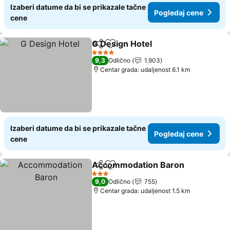
Izaberi datume da bi se prikazale tačne
Pogledaj cene
cene
G Design Hotel
Deli
Dodati u favorite
Pogledaj c
4 Zvezdice
9,3
Odlično
1.903
Centar grada: udaljenost 6.1 km
Izaberi datume da bi se prikazale tačne
Pogledaj cene
cene
Accommodation Baron
Deli
Dodati u favorite
Pog
3 Zvezdice
9,0
Odlično
755
Centar grada: udaljenost 1.5 km