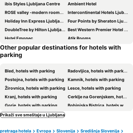
ibis Styles Ljubljana Centre
Ambient Hotel
ROSE valley -modern rooms and apartments
Intercontinental Hotels Ljubljana By Ihg
Holiday Inn Express Ljubljana by IHG
Four Points by Sheraton Ljubljana Mons
DoubleTree by Hilton Ljubljana
Best Western Premier Hotel Slon
Hotel Emonec
Atik Rooms
Other popular destinations for hotels with
Hotel Medno
Occidental Ljubljana
parking
Radisson Blu Plaza Hotel Ljubljana
Ljubljana Resort
M
B&B Pri Peclju
Bled, hotels with parking
Radovljica, hotels with parking
Eurostars uHotel
Garni Hotel Cirman
Postojna, hotels with parking
Kamnik, hotels with parking
City Hotel Ljubljana
Exe Lev
Žirovnica, hotels with parking
Lesce, hotels with parking
Vila Teslova
Hotel Katrca
Kranj, hotels with parking
Cerklje na Gorenjskem, hotels with parking
Rooms Sincere 1830
The Hotel Ljubljana
Gorje, hotels with parking
Bohinjska Bistrica, hotels with parking
WUD hotel
Grand Plaza Hotel & Congress Center
Škofja Loka, hotels with parking
Tržič, hotels with parking
Prikaži sve smeštaje u Ljubljana
Hotel Vila Katrca
Urban Boutique Hotel
Naklo, hotels with parking
Medvode, hotels with parking
Kongo
Grand Hotel Union Eurostars
pretraga hotela
Evropa
Slovenija
Središnja Slovenija
Mozirje, hotels with parking
Cerknica, hotels with parking
Hotel Mrak
Vegov hram