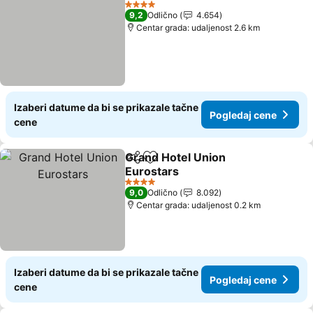
Pogledaj 
4 Zvezdice
9,2
Odlično
4.654
Centar grada: udaljenost 2.6 km
Izaberi datume da bi se prikazale tačne
Pogledaj cene
cene
Grand Hotel Union
Deli
Dodati u favorite
Eurostars
Pogledaj cene
4 Zvezdice
9,0
Odlično
8.092
Centar grada: udaljenost 0.2 km
Izaberi datume da bi se prikazale tačne
Pogledaj cene
cene