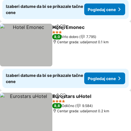
Izaberi datume da bi se prikazale tačne
Pogledaj cene
cene
Hotel Emonec
Deli
Dodati u favorite
Pogledaj ce
3 Zvezdice
8,0
Vrlo dobro
7.795
Centar grada: udaljenost 0.1 km
Izaberi datume da bi se prikazale tačne
Pogledaj cene
cene
Eurostars uHotel
Deli
Dodati u favorite
Pogledaj
4 Zvezdice
8,8
Odlično
9.584
Centar grada: udaljenost 0.2 km