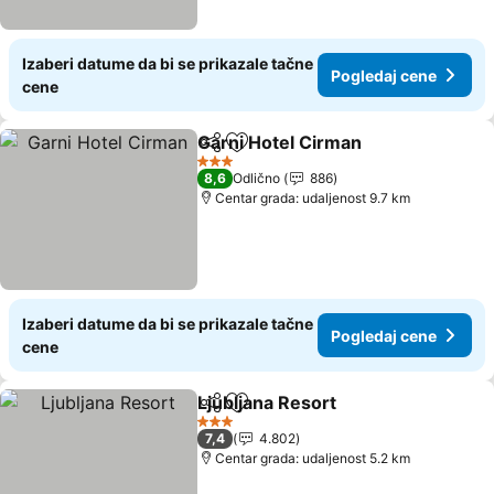
Izaberi datume da bi se prikazale tačne
Pogledaj cene
cene
Garni Hotel Cirman
Deli
Dodati u favorite
Pogled
3 Zvezdice
8,6
Odlično
886
Centar grada: udaljenost 9.7 km
Izaberi datume da bi se prikazale tačne
Pogledaj cene
cene
Ljubljana Resort
Deli
Dodati u favorite
Pogledaj 
3 Zvezdice
7,4
4.802
Centar grada: udaljenost 5.2 km