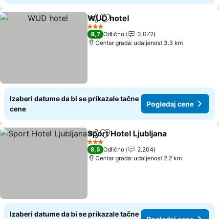
WUD hotel
Deli
Dodati u favorite
Pogledaj cene
3 Zvezdice
8,7
Odlično
3.072
Centar grada: udaljenost 3.3 km
Izaberi datume da bi se prikazale tačne
Pogledaj cene
cene
Sport Hotel Ljubljana
Deli
Dodati u favorite
Pogle
3 Zvezdice
8,5
Odlično
2.204
Centar grada: udaljenost 2.2 km
Izaberi datume da bi se prikazale tačne