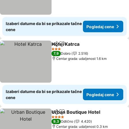
Izaberi datume da bi se prikazale tačne
Pogledaj cene
cene
Hotel Katrca
Deli
Dodati u favorite
Pogledaj cene
3 Zvezdice
7,9
Dobro
2.516
Centar grada: udaljenost 1.6 km
Izaberi datume da bi se prikazale tačne
Pogledaj cene
cene
Urban Boutique Hotel
Deli
Dodati u favorite
Pogl
4 Zvezdice
9,3
Odlično
4.420
Centar grada: udaljenost 0.3 km