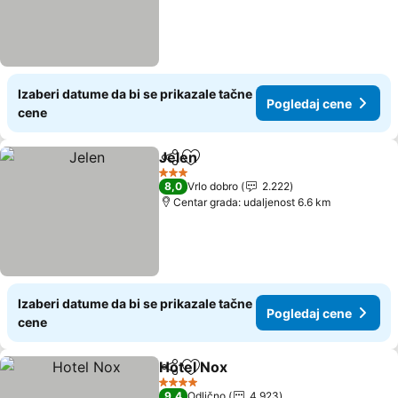
Izaberi datume da bi se prikazale tačne
Pogledaj cene
cene
Jelen
Deli
Dodati u favorite
Pogledaj cene
3 Zvezdice
8,0
Vrlo dobro
2.222
Centar grada: udaljenost 6.6 km
Izaberi datume da bi se prikazale tačne
Pogledaj cene
cene
Hotel Nox
Deli
Dodati u favorite
Pogledaj cene
4 Zvezdice
9,4
Odlično
4.923