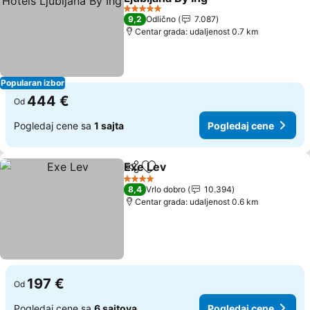
Pogledaj cene
5 Zvezdice
9,2
Odlično
7.087
Centar grada: udaljenost 0.7 km
Popularan izbor
444 €
Od
Pogledaj cene sa
1 sajta
Pogledaj cene
Exe Lev
Deli
Dodati u favorite
Pogledaj cene
4 Zvezdice
8,4
Vrlo dobro
10.394
Centar grada: udaljenost 0.6 km
197 €
Od
Pogledaj cene sa
6 sajtova
Pogledaj cene