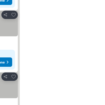
ene
Dodati u favorite
Deli
ene
Dodati u favorite
Deli