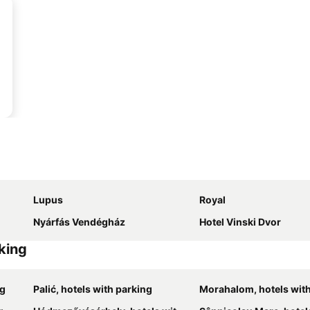
Lupus
Royal
Nyárfás Vendégház
Hotel Vinski Dvor
rking
ng
Palić, hotels with parking
Morahalom, hotels with