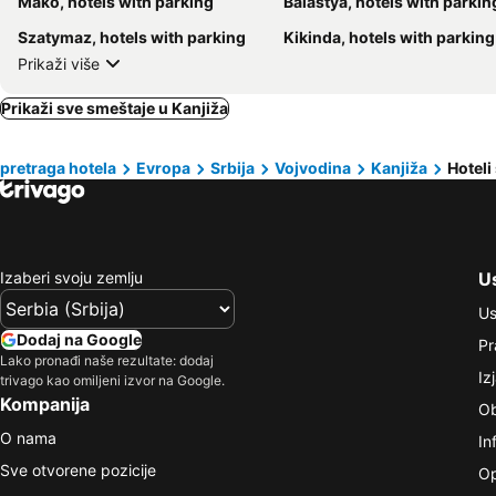
Mako, hotels with parking
Balástya, hotels with parkin
Szatymaz, hotels with parking
Kikinda, hotels with parking
Prikaži više
Prikaži sve smeštaje u Kanjiža
pretraga hotela
Evropa
Srbija
Vojvodina
Kanjiža
Hoteli
Izaberi svoju zemlju
Us
Us
Dodaj na Google
Pr
Lako pronađi naše rezultate: dodaj
Iz
trivago kao omiljeni izvor na Google.
Kompanija
Ob
O nama
In
Sve otvorene pozicije
Op