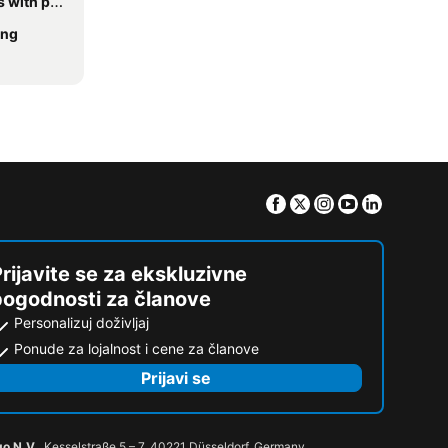
h parking
ing
Facebook
Twitter
Instagram
Youtube
Linkedin
rijavite se za ekskluzivne
pogodnosti za članove
Personalizuj doživljaj
Ponude za lojalnost i cene za članove
Prijavi se
go N.V.
, Kesselstraße 5 – 7, 40221 Düsseldorf, Germany