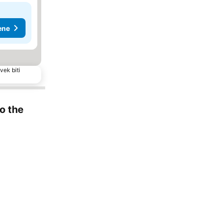
ene
vek biti
to the