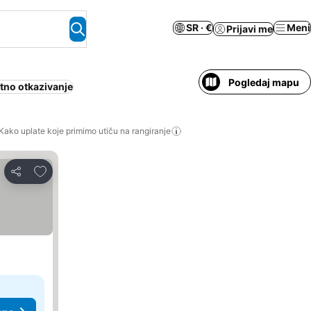
SR · €
Meni
Prijavi me
Pogledaj mapu
tno otkazivanje
Kako uplate koje primimo utiču na rangiranje
Dodati u favorite
Deli