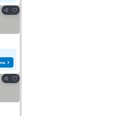
Dodati u favorite
Deli
ene
Dodati u favorite
Deli