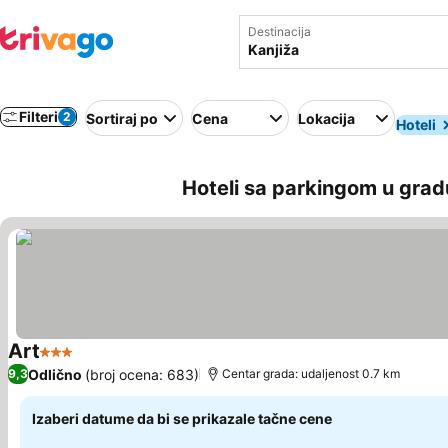
Destinacija
Filteri
2
Sortiraj po
Cena
Lokacija
Hoteli
Hoteli sa parkingom u gradu
Art
3 Zvezdice
Pogledaj cene
Odlično
(broj ocena: 683)
9,3
Centar grada: udaljenost 0.7 km
Izaberi datume da bi se prikazale tačne cene