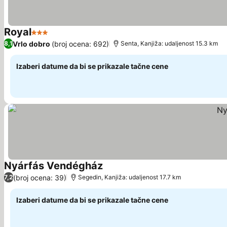
Royal
3 Zvezdice
Pogledaj cene
Vrlo dobro
(broj ocena: 692)
8,1
Senta, Kanjiža: udaljenost 15.3 km
Izaberi datume da bi se prikazale tačne cene
Nyárfás Vendégház
Pogledaj cene
(broj ocena: 39)
7,2
Segedin, Kanjiža: udaljenost 17.7 km
Izaberi datume da bi se prikazale tačne cene