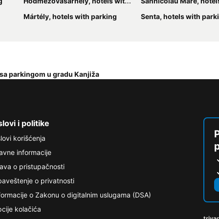
g
Hódmezővásárhely, hotels with parking
Sânnicolau Mare, hotels wit
Mártély, hotels with parking
Senta, hotels with park
 sa parkingom u gradu Kanjiža
lovi i politike
P
lovi korišćenja
avne informacije
java o pristupačnosti
aveštenje o privatnosti
formacije o Zakonu o digitalnim uslugama (DSA)
cije kolačića
triva