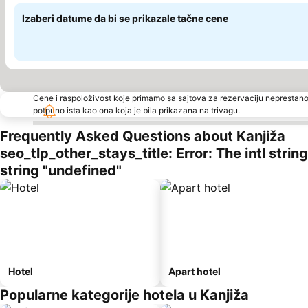
Izaberi datume da bi se prikazale tačne cene
Cene i raspoloživost koje primamo sa sajtova za rezervaciju neprestano
potpuno ista kao ona koja je bila prikazana na trivagu.
Frequently Asked Questions about Kanjiža
seo_tlp_other_stays_title: Error: The intl stri
string "undefined"
Hotel
Apart hotel
Popularne kategorije hotela u Kanjiža