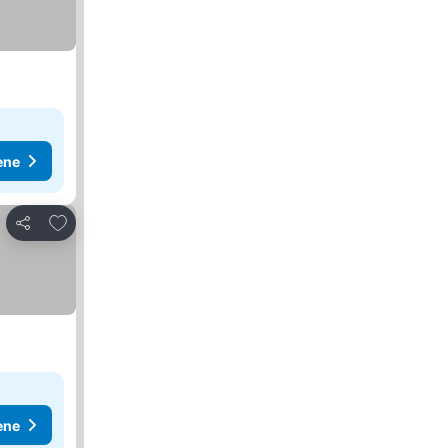
ene
Dodati u favorite
Deli
ene