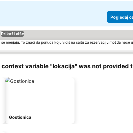
Pogledaj c
Prikaži više
 se menjaju. To znači da ponuda koju vidiš na sajtu za rezervaciju možda neće u
ng context variable "lokacija" was not provided 
Gostionica