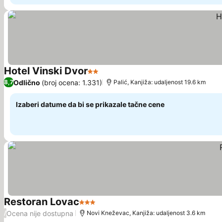
Hotel Vinski Dvor
2 Zvezdice
Pogledaj cene
Odlično
(broj ocena: 1.331)
8,7
Palić, Kanjiža: udaljenost 19.6 km
Izaberi datume da bi se prikazale tačne cene
Restoran Lovac
3 Zvezdice
Pogledaj cene
Ocena nije dostupna
/
Novi Kneževac, Kanjiža: udaljenost 3.6 km