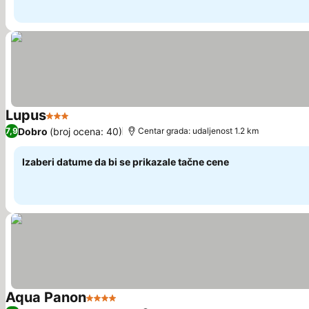
Lupus
3 Zvezdice
Pogledaj cene
Dobro
(broj ocena: 40)
7,9
Centar grada: udaljenost 1.2 km
Izaberi datume da bi se prikazale tačne cene
Aqua Panon
4 Zvezdice
Pogledaj cene