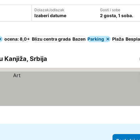
Dolazak/odlazak
Gosti i sobe
Izaberi datume
2 gosta, 1 soba.
ocena: 8,0+
Blizu centra grada
Bazen
Parking
Plaža
Bespla
 Kanjiža, Srbija