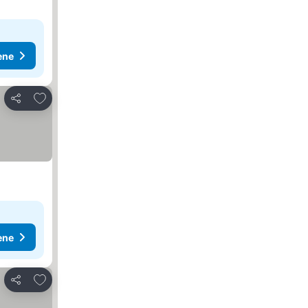
ene
Dodati u favorite
Deli
ene
Dodati u favorite
Deli