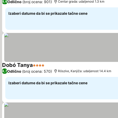
Odlično
(broj ocena: 901)
8,6
Centar grada: udaljenost 1.3 km
Izaberi datume da bi se prikazale tačne cene
Dobó Tanya
4 Zvezdice
Pogledaj cene
Odlično
(broj ocena: 570)
8,7
Röszke, Kanjiža: udaljenost 14.4 km
Izaberi datume da bi se prikazale tačne cene