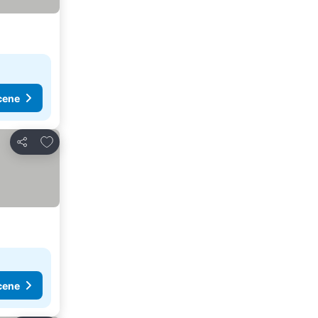
cene
Dodati u favorite
Deli
cene