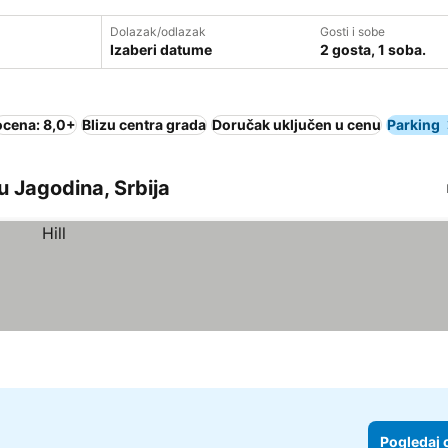
Dolazak/odlazak
Gosti i sobe
Izaberi datume
2 gosta, 1 soba.
ocena: 8,0+
Blizu centra grada
Doručak uključen u cenu
Parking
u Jagodina, Srbija
Pogledaj 