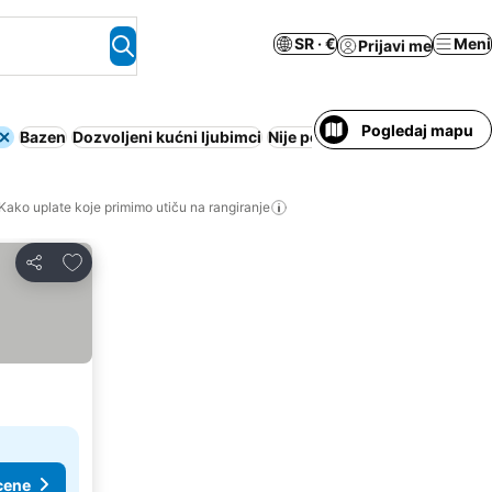
SR · €
Meni
Prijavi me
Pogledaj mapu
Bazen
Dozvoljeni kućni ljubimci
Nije potrebno plaćanje unapr
Kako uplate koje primimo utiču na rangiranje
Dodati u favorite
Deli
cene