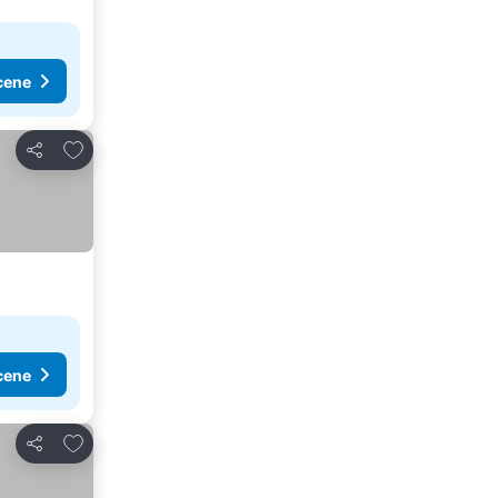
cene
Dodati u favorite
Deli
cene
Dodati u favorite
Deli