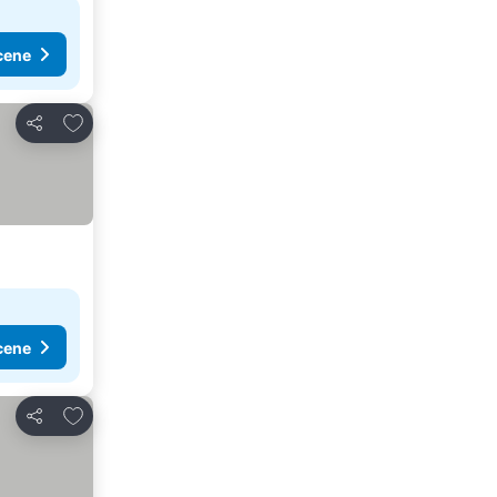
cene
Dodati u favorite
Deli
cene
Dodati u favorite
Deli