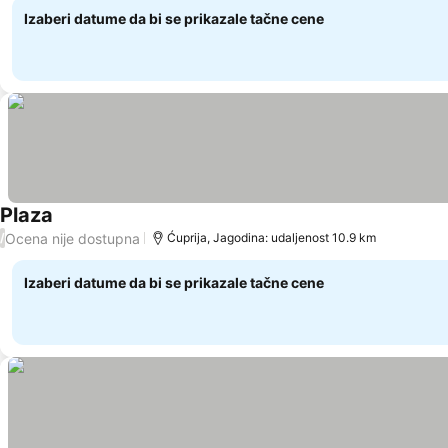
Izaberi datume da bi se prikazale tačne cene
Plaza
Ocena nije dostupna
/
Ćuprija, Jagodina: udaljenost 10.9 km
Izaberi datume da bi se prikazale tačne cene