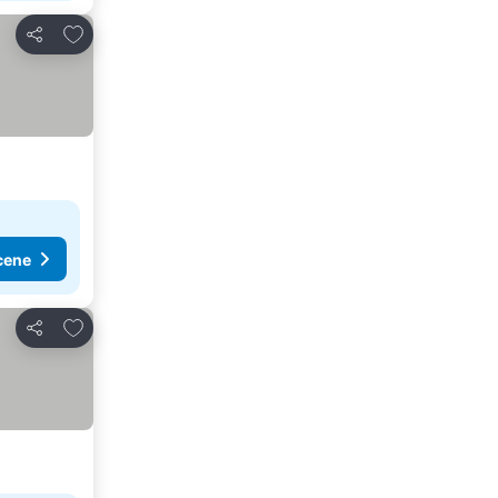
Dodati u favorite
Deli
cene
Dodati u favorite
Deli