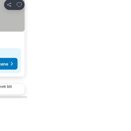
Dodati u favorite
Deli
cene
vek biti