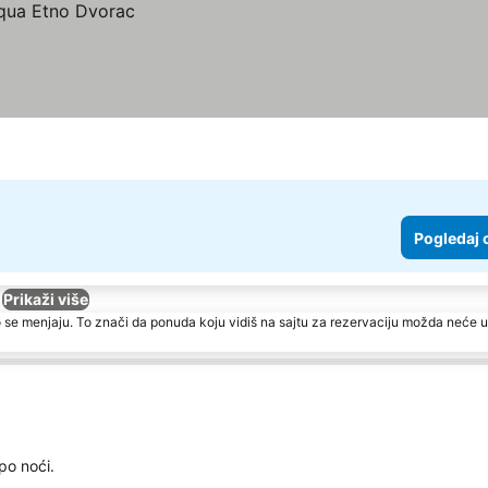
Pogledaj 
Prikaži više
 se menjaju. To znači da ponuda koju vidiš na sajtu za rezervaciju možda neće u
po noći.