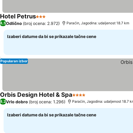
Hotel Petrus
3 Zvezdice
Odlično
(broj ocena: 2.972)
8,5
Paraćin, Jagodina: udaljenost 18.7 km
Izaberi datume da bi se prikazale tačne cene
Popularan izbor
Orbis Design Hotel & Spa
4 Zvezdice
Vrlo dobro
(broj ocena: 1.296)
8,2
Paraćin, Jagodina: udaljenost 18.7 
Izaberi datume da bi se prikazale tačne cene