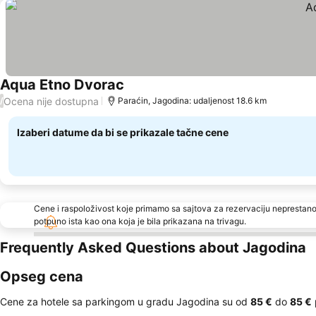
Aqua Etno Dvorac
Ocena nije dostupna
/
Paraćin, Jagodina: udaljenost 18.6 km
Izaberi datume da bi se prikazale tačne cene
Cene i raspoloživost koje primamo sa sajtova za rezervaciju neprestano
potpuno ista kao ona koja je bila prikazana na trivagu.
Frequently Asked Questions about Jagodina
Opseg cena
Cene za hotele sa parkingom u gradu Jagodina su od
‎85 €
do
‎85 €