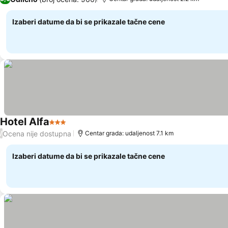
Izaberi datume da bi se prikazale tačne cene
Hotel Alfa
3 Zvezdice
Ocena nije dostupna
/
Centar grada: udaljenost 7.1 km
Izaberi datume da bi se prikazale tačne cene