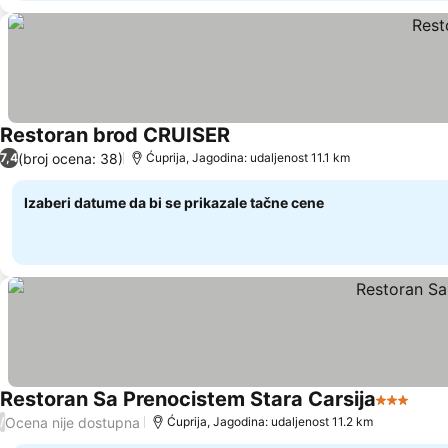
Restoran brod CRUISER
(broj ocena: 38)
7,4
Ćuprija, Jagodina: udaljenost 11.1 km
Izaberi datume da bi se prikazale tačne cene
Restoran Sa Prenocistem Stara Carsija
3 Zvezdi
Ocena nije dostupna
/
Ćuprija, Jagodina: udaljenost 11.2 km