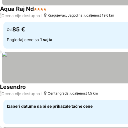
Aqua Raj Nd
4 Zvezdice
Ocena nije dostupna
/
Kragujevac, Jagodina: udaljenost 19.6 km
85 €
Od
Pogledaj cene sa
1 sajta
Lesendro
Ocena nije dostupna
/
Centar grada: udaljenost 1.5 km
Izaberi datume da bi se prikazale tačne cene