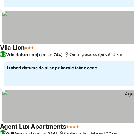
Vila Lion
3 Zvezdice
Vrlo dobro
(broj ocena: 744)
8,3
Centar grada: udaljenost 1.7 km
Izaberi datume da bi se prikazale tačne cene
Agent Lux Apartments
4 Zvezdice
Odlično
(broj ocena: 966)
8,6
Centar grada: udaljenost 2.2 km