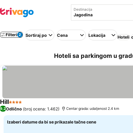
Destinacija
Filteri
2
Sortiraj po
Cena
Lokacija
Hoteli
Hoteli sa parkingom u grad
Hill
4 Zvezdice
Odlično
(broj ocena: 1.462)
9,2
Centar grada: udaljenost 2.4 km
Izaberi datume da bi se prikazale tačne cene