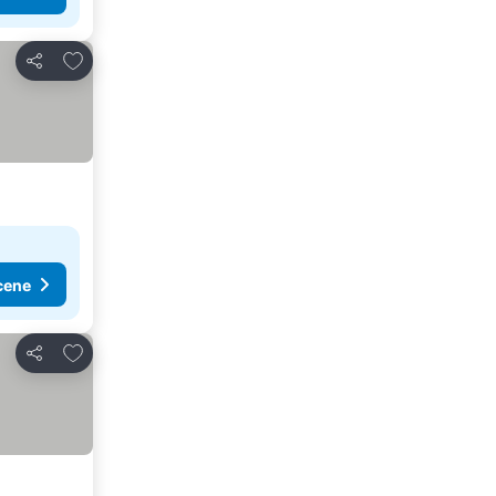
Dodati u favorite
Deli
cene
Dodati u favorite
Deli