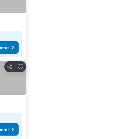
cene
Dodati u favorite
Deli
cene