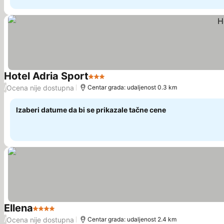
Hotel Adria Sport
3 Zvezdice
Ocena nije dostupna
/
Centar grada: udaljenost 0.3 km
Izaberi datume da bi se prikazale tačne cene
Ellena
4 Zvezdice
Ocena nije dostupna
/
Centar grada: udaljenost 2.4 km