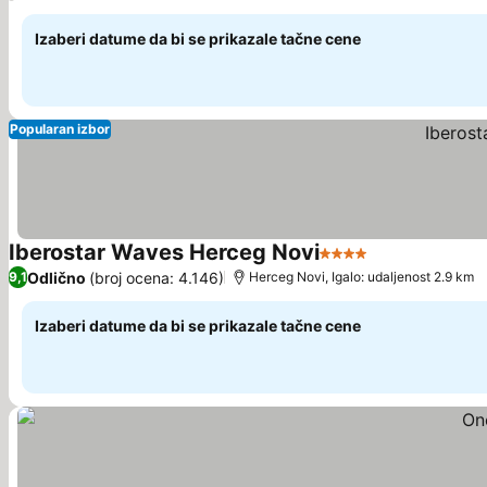
Izaberi datume da bi se prikazale tačne cene
Popularan izbor
Iberostar Waves Herceg Novi
4 Zvezdice
Odlično
(broj ocena: 4.146)
9,1
Herceg Novi, Igalo: udaljenost 2.9 km
Izaberi datume da bi se prikazale tačne cene