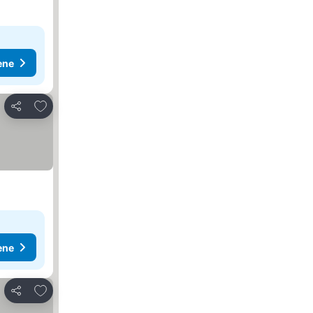
ene
Dodati u favorite
Deli
ene
Dodati u favorite
Deli