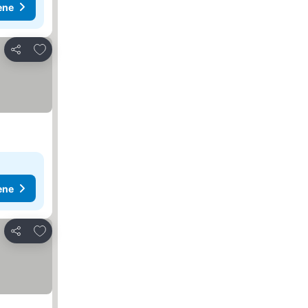
ene
Dodati u favorite
Deli
ene
Dodati u favorite
Deli