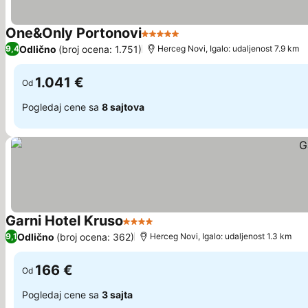
One&Only Portonovi
5 Zvezdice
Odlično
(broj ocena: 1.751)
9,4
Herceg Novi, Igalo: udaljenost 7.9 km
1.041 €
Od
Pogledaj cene sa
8 sajtova
Garni Hotel Kruso
4 Zvezdice
Odlično
(broj ocena: 362)
9,1
Herceg Novi, Igalo: udaljenost 1.3 km
166 €
Od
Pogledaj cene sa
3 sajta