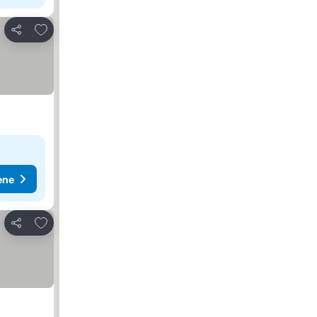
Dodati u favorite
Deli
ene
Dodati u favorite
Deli