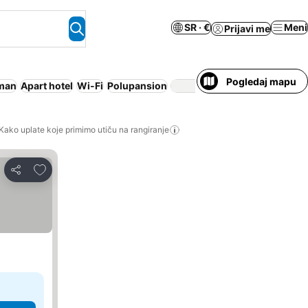
SR · €
Meni
Prijavi me
Pogledaj mapu
tman
Apart hotel
Wi-Fi
Polupansion
Klimatizacija
Doru
Kako uplate koje primimo utiču na rangiranje
Dodati u favorite
Deli