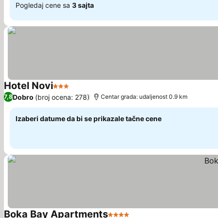
Pogledaj cene sa
3 sajta
Hotel Novi
3 Zvezdice
Dobro
(broj ocena: 278)
7,8
Centar grada: udaljenost 0.9 km
Izaberi datume da bi se prikazale tačne cene
Boka Bay Apartments