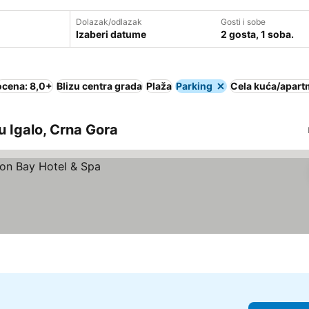
Dolazak/odlazak
Gosti i sobe
Izaberi datume
2 gosta, 1 soba.
ocena: 8,0+
Blizu centra grada
Plaža
Parking
Cela kuća/apar
u Igalo, Crna Gora