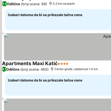
4 Zvezdice
Odlično
(broj ocena: 99)
9,5
0.2 km od plaže
Izaberi datume da bi se prikazale tačne cene
Apartments Maxi Katić
4 Zvezdice
Odlično
(broj ocena: 460)
9,1
Centar grada: udaljenost 1.4 km
Izaberi datume da bi se prikazale tačne cene