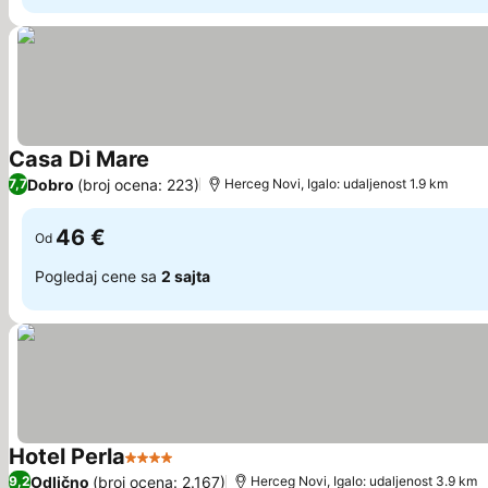
Casa Di Mare
Dobro
(broj ocena: 223)
7,7
Herceg Novi, Igalo: udaljenost 1.9 km
46 €
Od
Pogledaj cene sa
2 sajta
Hotel Perla
4 Zvezdice
Odlično
(broj ocena: 2.167)
9,2
Herceg Novi, Igalo: udaljenost 3.9 km