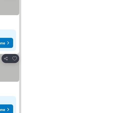
ene
Dodati u favorite
Deli
ene