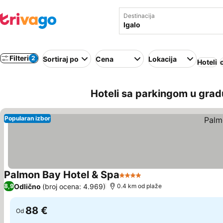
Destinacija
Filteri
2
Sortiraj po
Cena
Lokacija
Hoteli
Hoteli sa parkingom u grad
Popularan izbor
Palmon Bay Hotel & Spa
4 Zvezdice
Odlično
(broj ocena: 4.969)
8,9
0.4 km od plaže
88 €
Od