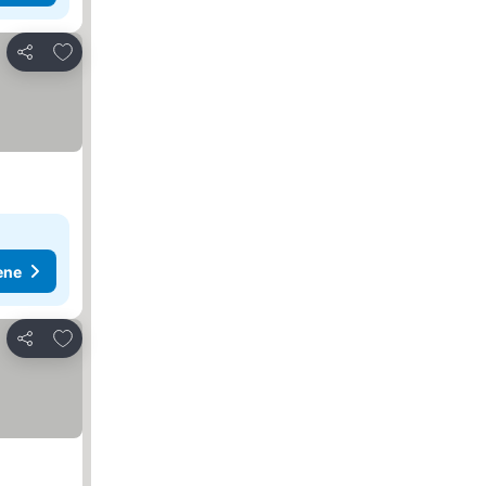
Dodati u favorite
Deli
ene
Dodati u favorite
Deli