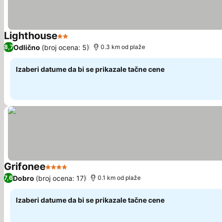
Lighthouse
2 Zvezdice
Odlično
(broj ocena: 5)
8,7
0.3 km od plaže
Izaberi datume da bi se prikazale tačne cene
Grifonee
4 Zvezdice
Dobro
(broj ocena: 17)
7,6
0.1 km od plaže
Izaberi datume da bi se prikazale tačne cene