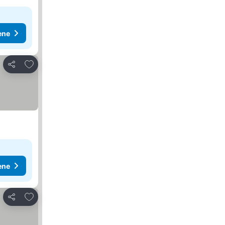
ene
Dodati u favorite
Deli
ene
Dodati u favorite
Deli