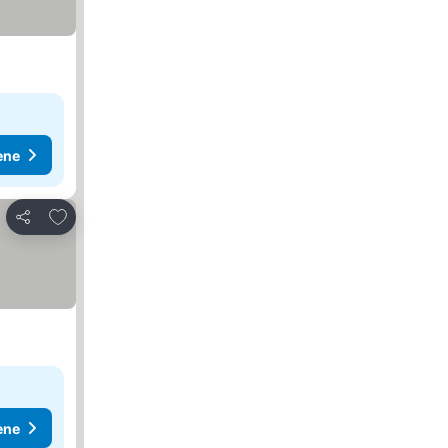
ene
Dodati u favorite
Deli
ene