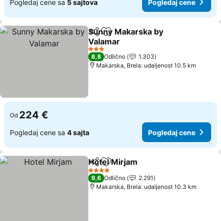
Pogledaj cene sa
5 sajtova
Pogledaj cene
Sunny Makarska by
Deli
Dodati u favorite
Valamar
Pogledaj cene
3 Zvezdice
8,8
Odlično
1.303
Makarska, Brela: udaljenost 10.5 km
224 €
Od
Pogledaj cene sa
4 sajta
Pogledaj cene
Hotel Mirjam
Deli
Dodati u favorite
Pogledaj cen
4 Zvezdice
9,6
Odlično
2.291
Makarska, Brela: udaljenost 10.3 km