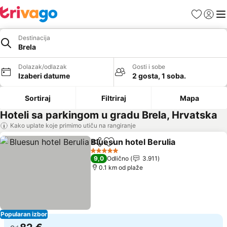
Favoriti
Prijavi
Men
Destinacija
Brela
Dolazak/odlazak
Gosti i sobe
Izaberi datume
2 gosta, 1 soba.
Sortiraj
Filtriraj
Mapa
Hoteli sa parkingom u gradu Brela, Hrvatska
Kako uplate koje primimo utiču na rangiranje
Bluesun hotel Berulia
Deli
Dodati u favorite
Pogl
5 Zvezdice
9,0
Odlično
3.911
0.1 km od plaže
Popularan izbor