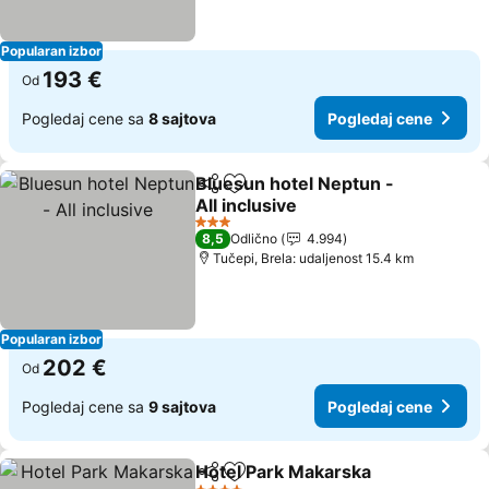
Popularan izbor
193 €
Od
Pogledaj cene sa
8 sajtova
Pogledaj cene
Bluesun hotel Neptun -
Deli
Dodati u favorite
All inclusive
Pogledaj cene
3 Zvezdice
8,5
Odlično
4.994
Tučepi, Brela: udaljenost 15.4 km
Popularan izbor
202 €
Od
Pogledaj cene sa
9 sajtova
Pogledaj cene
Hotel Park Makarska
Deli
Dodati u favorite
Pogle