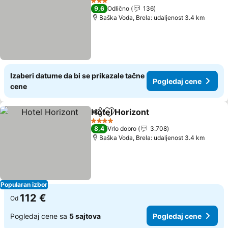
3 Zvezdice
9,6
Odlično
136
Baška Voda, Brela: udaljenost 3.4 km
Izaberi datume da bi se prikazale tačne
Pogledaj cene
cene
Hotel Horizont
Deli
Dodati u favorite
Pogledaj ce
4 Zvezdice
8,4
Vrlo dobro
3.708
Baška Voda, Brela: udaljenost 3.4 km
Popularan izbor
112 €
Od
Pogledaj cene sa
5 sajtova
Pogledaj cene