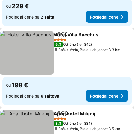
229 €
Od
Pogledaj cene sa
2 sajta
Pogledaj cene
Hotel Villa Bacchus
Deli
Dodati u favorite
Pogled
4 Zvezdice
9,3
Odlično
842
Baška Voda, Brela: udaljenost 3.3 km
198 €
Od
Pogledaj cene sa
6 sajtova
Pogledaj cene
Aparthotel Milenij
Deli
Dodati u favorite
Pogledaj
4 Zvezdice
8,8
Odlično
884
Baška Voda, Brela: udaljenost 3.5 km