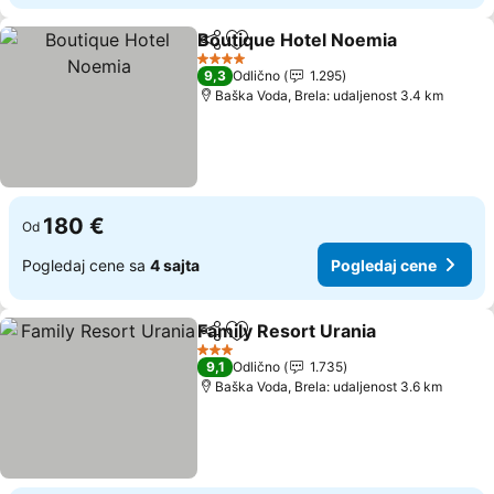
Boutique Hotel Noemia
Deli
Dodati u favorite
Pog
4 Zvezdice
9,3
Odlično
1.295
Baška Voda, Brela: udaljenost 3.4 km
180 €
Od
Pogledaj cene sa
4 sajta
Pogledaj cene
Family Resort Urania
Deli
Dodati u favorite
Pogle
3 Zvezdice
9,1
Odlično
1.735
Baška Voda, Brela: udaljenost 3.6 km