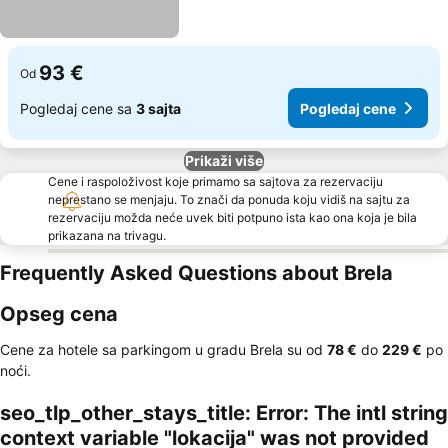
93 €
Od
Pogledaj cene sa
3 sajta
Pogledaj cene
Prikaži više
Cene i raspoloživost koje primamo sa sajtova za rezervaciju
neprestano se menjaju. To znači da ponuda koju vidiš na sajtu za
rezervaciju možda neće uvek biti potpuno ista kao ona koja je bila
prikazana na trivagu.
Frequently Asked Questions about Brela
Opseg cena
Cene za hotele sa parkingom u gradu Brela su od
‎78 €
do
‎229 €
po
noći.
seo_tlp_other_stays_title: Error: The intl string
context variable "lokacija" was not provided