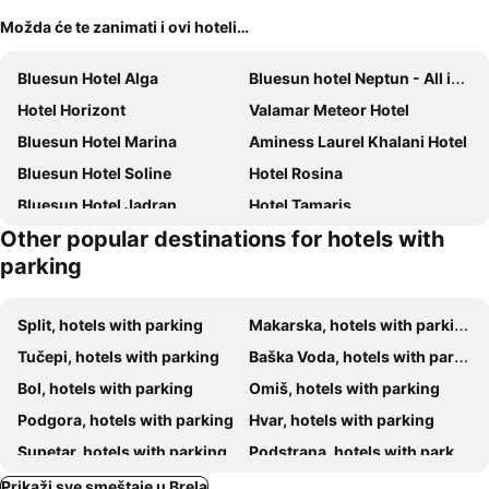
Možda će te zanimati i ovi hoteli…
Bluesun Hotel Alga
Bluesun hotel Neptun - All inclusive
Hotel Horizont
Valamar Meteor Hotel
Bluesun Hotel Marina
Aminess Laurel Khalani Hotel
Bluesun Hotel Soline
Hotel Rosina
Bluesun Hotel Jadran
Hotel Tamaris
Other popular destinations for hotels with
Bluesun Holiday Village Afrodita
Grand Hotel Slavia
parking
Hotel Park Makarska
Bluesun hotel Berulia
Hotel Osejava
Eko villa Moca
Split, hotels with parking
Makarska, hotels with parking
Aparthotel Miramare
Sunny Makarska by Valamar
Tučepi, hotels with parking
Baška Voda, hotels with parking
Hotel Maritimo
Bluesun Mala Berulia
Bol, hotels with parking
Omiš, hotels with parking
Haus Pehar
Hotel Villa Marija
Podgora, hotels with parking
Hvar, hotels with parking
Boutique Hotel Noemia
Family Resort Urania
Supetar, hotels with parking
Podstrana, hotels with parking
Hotel Pleter
Mobile Homes Baško Polje Campground
Korčula, hotels with parking
Orebić, hotels with parking
Prikaži sve smeštaje u Brela