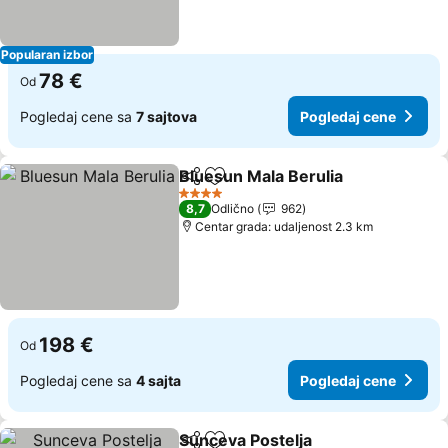
Popularan izbor
78 €
Od
Pogledaj cene sa
7 sajtova
Pogledaj cene
Bluesun Mala Berulia
Deli
Dodati u favorite
Pogle
4 Zvezdice
8,7
Odlično
962
Centar grada: udaljenost 2.3 km
198 €
Od
Pogledaj cene sa
4 sajta
Pogledaj cene
Sunceva Postelja