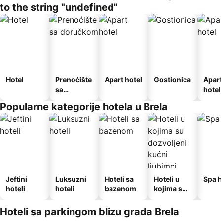
to the string "undefined"
Hotel
Prenoćište
Apart hotel
Gostionica
Apar
sa
hotel
doručkom
Popularne kategorije hotela u Brela
Jeftini
Luksuzni
Hoteli sa
Hoteli u
Spa h
hoteli
hoteli
bazenom
kojima su
dozvoljeni
kućni
Hoteli sa parkingom blizu grada Brela
ljubimci