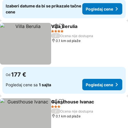
Izaberi datume da bi se prikazale tačne
Pogledaj cene
cene
Villa Berulia
Deli
Dodati u favorite
Pogledaj cene
4 Zvezdice
/
Ocena nije dostupna
0.1 km od plaže
177 €
Od
Pogledaj cene sa
1 sajta
Pogledaj cene
Guesthouse Ivanac
Deli
Dodati u favorite
Pogled
3 Zvezdice
/
Ocena nije dostupna
0.1 km od plaže