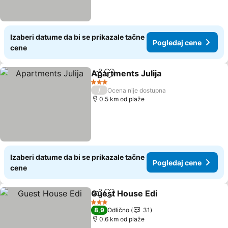
Izaberi datume da bi se prikazale tačne
Pogledaj cene
cene
Apartments Julija
Deli
Dodati u favorite
Pogledaj
3 Zvezdice
/
Ocena nije dostupna
0.5 km od plaže
Izaberi datume da bi se prikazale tačne
Pogledaj cene
cene
Guest House Edi
Deli
Dodati u favorite
Pogledaj 
3 Zvezdice
8,9
Odlično
31
0.6 km od plaže