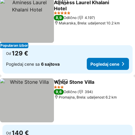
Aminess Laurel Khalani
Deli
Dodati u favorite
Hotel
Pogledaj cene
5 Zvezdice
8,9
Odlično
4.197
Makarska, Brela: udaljenost 10.2 km
Popularan izbor
129 €
Od
Pogledaj cene sa
6 sajtova
Pogledaj cene
White Stone Villa
Deli
Dodati u favorite
Pogledaj
3 Zvezdice
9,6
Odlično
394
Promajna, Brela: udaljenost 6.2 km
140 €
Od