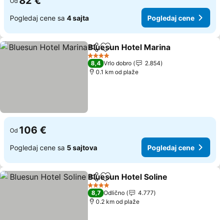
82 €
Od
Pogledaj cene sa
4 sajta
Pogledaj cene
Bluesun Hotel Marina
Deli
Dodati u favorite
Pogl
4 Zvezdice
8,4
Vrlo dobro
2.854
0.1 km od plaže
106 €
Od
Pogledaj cene sa
5 sajtova
Pogledaj cene
Bluesun Hotel Soline
Deli
Dodati u favorite
Pogle
4 Zvezdice
8,7
Odlično
4.777
0.2 km od plaže