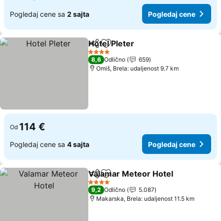
Pogledaj cene sa
2 sajta
Pogledaj cene
Hotel Pleter
Deli
Dodati u favorite
Pogledaj cene
4 Zvezdice
8,6
Odlično
659
Omiš, Brela: udaljenost 9.7 km
114 €
Od
Pogledaj cene sa
4 sajta
Pogledaj cene
Valamar Meteor Hotel
Deli
Dodati u favorite
Pogl
4 Zvezdice
9,2
Odlično
5.087
Makarska, Brela: udaljenost 11.5 km