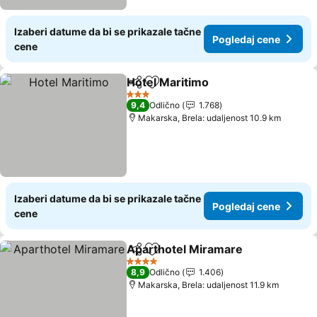
Izaberi datume da bi se prikazale tačne
Pogledaj cene
cene
Hotel Maritimo
Deli
Dodati u favorite
Pogledaj c
3 Zvezdice
9,4
Odlično
1.768
Makarska, Brela: udaljenost 10.9 km
Izaberi datume da bi se prikazale tačne
Pogledaj cene
cene
Aparthotel Miramare
Deli
Dodati u favorite
Pogle
4 Zvezdice
8,9
Odlično
1.406
Makarska, Brela: udaljenost 11.9 km