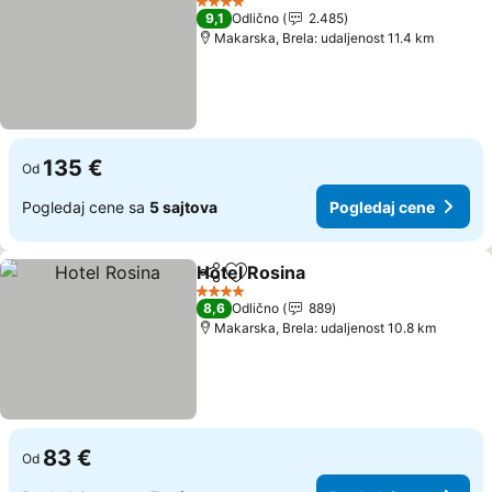
4 Zvezdice
9,1
Odlično
2.485
Makarska, Brela: udaljenost 11.4 km
135 €
Od
Pogledaj cene sa
5 sajtova
Pogledaj cene
Hotel Rosina
Deli
Dodati u favorite
Pogledaj cen
4 Zvezdice
8,6
Odlično
889
Makarska, Brela: udaljenost 10.8 km
83 €
Od