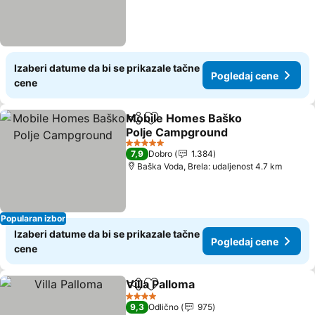
Izaberi datume da bi se prikazale tačne
Pogledaj cene
cene
Mobile Homes Baško
Deli
Dodati u favorite
Polje Campground
Pogledaj cene
5 Zvezdice
7,9
Dobro
1.384
Baška Voda, Brela: udaljenost 4.7 km
Popularan izbor
Izaberi datume da bi se prikazale tačne
Pogledaj cene
cene
Villa Palloma
Deli
Dodati u favorite
Pogledaj cene
4 Zvezdice
9,3
Odlično
975