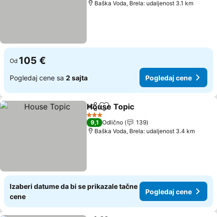
Baška Voda, Brela: udaljenost 3.1 km
105 €
Od
Pogledaj cene sa
2 sajta
Pogledaj cene
House Topic
Deli
Dodati u favorite
Pogledaj cene
3 Zvezdice
9,1
Odlično
139
Baška Voda, Brela: udaljenost 3.4 km
Izaberi datume da bi se prikazale tačne
Pogledaj cene
cene