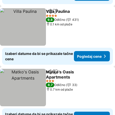
Villa Paulina
Deli
Dodati u favorite
Pogledaj cene
4 Zvezdice
9,8
Odlično
431
0.1 km od plaže
Izaberi datume da bi se prikazale tačne
Pogledaj cene
cene
Matko's Oasis
Deli
Dodati u favorite
Apartments
Pogledaj cene
3 Zvezdice
8,7
Odlično
33
0.7 km od plaže
Izaberi datume da bi se prikazale tačne