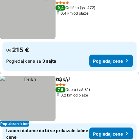
Deli
Dodati u favorite
Pogledaj
4 Zvezdice
9,4
Odlično
472
0.4 km od plaže
215 €
Od
Pogledaj cene sa
3 sajta
Pogledaj cene
Duka
Deli
Dodati u favorite
Pogledaj cene
3 Zvezdice
7,6
Dobro
31
0.2 km od plaže
Popularan izbor
Izaberi datume da bi se prikazale tačne
Pogledaj cene
cene