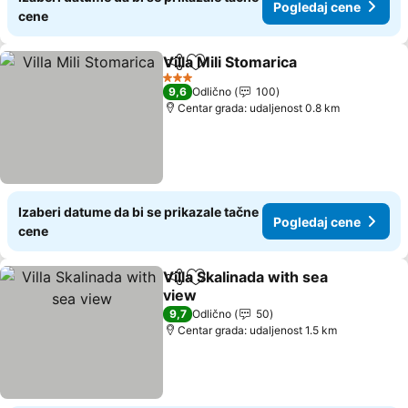
Pogledaj cene
cene
Villa Mili Stomarica
Deli
Dodati u favorite
Pogleda
3 Zvezdice
9,6
Odlično
100
Centar grada: udaljenost 0.8 km
Izaberi datume da bi se prikazale tačne
Pogledaj cene
cene
Villa Skalinada with sea
Deli
Dodati u favorite
view
Pogledaj cene
9,7
Odlično
50
Centar grada: udaljenost 1.5 km