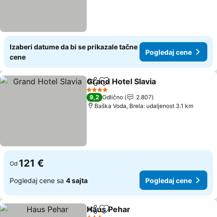
Izaberi datume da bi se prikazale tačne
Pogledaj cene
cene
Grand Hotel Slavia
Deli
Dodati u favorite
Pogleda
4 Zvezdice
9,2
Odlično
2.807
Baška Voda, Brela: udaljenost 3.1 km
121 €
Od
Pogledaj cene sa
4 sajta
Pogledaj cene
Haus Pehar
Deli
Dodati u favorite
Pogledaj cene