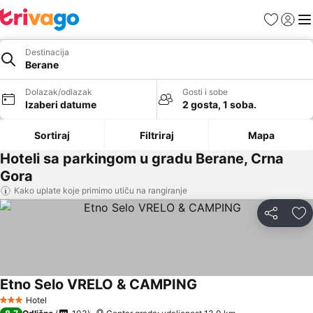
Favoriti
Prijavi
Men
Destinacija
Berane
Dolazak/odlazak
Gosti i sobe
Izaberi datume
2 gosta, 1 soba.
Sortiraj
Filtriraj
Mapa
Hoteli sa parkingom u gradu Berane, Crna
Gora
Kako uplate koje primimo utiču na rangiranje
Deli
Do
Etno Selo VRELO & CAMPING
Hotel
3 Zvezdice