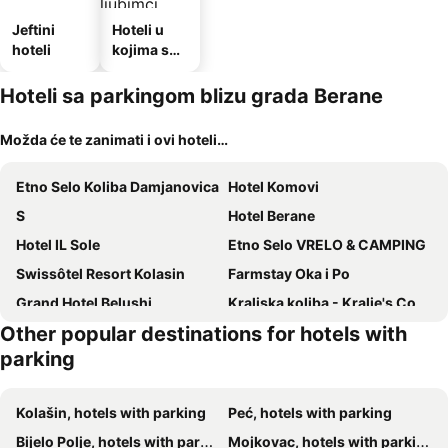
Jeftini
Hoteli u
hoteli
kojima su
dozvoljeni
kućni
Hoteli sa parkingom blizu grada Berane
ljubimci
Možda će te zanimati i ovi hoteli…
Etno Selo Koliba Damjanovica
Hotel Komovi
S
Hotel Berane
Hotel IL Sole
Etno Selo VRELO & CAMPING
Swissôtel Resort Kolasin
Farmstay Oka i Po
Grand Hotel Belushi
Kraljska koliba - Kralje's Cottage
Other popular destinations for hotels with
parking
Kolašin, hotels with parking
Peć, hotels with parking
Bijelo Polje, hotels with parking
Mojkovac, hotels with parking