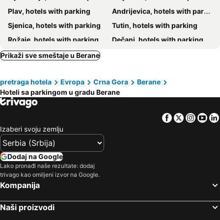
Plav, hotels with parking
Andrijevica, hotels with parking
Sjenica, hotels with parking
Tutin, hotels with parking
Rožaje, hotels with parking
Dečani, hotels with parking
Prikaži sve smeštaje u Berane
pretraga hotela
Evropa
Crna Gora
Berane
Hoteli sa parkingom u gradu Berane
Facebook
Twitter
Insta
Yo
Izaberi svoju zemlju
Dodaj na Google
Lako pronađi naše rezultate: dodaj
trivago kao omiljeni izvor na Google.
Kompanija
Naši proizvodi