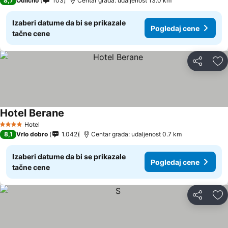
8,7
Odlično
103
Centar grada: udaljenost 13.0 km
Izaberi datume da bi se prikazale
Pogledaj cene
tačne cene
Deli
Do
Hotel Berane
Hotel
4 Zvezdice
8,1
Vrlo dobro
1.042
Centar grada: udaljenost 0.7 km
Izaberi datume da bi se prikazale
Pogledaj cene
tačne cene
Deli
Do