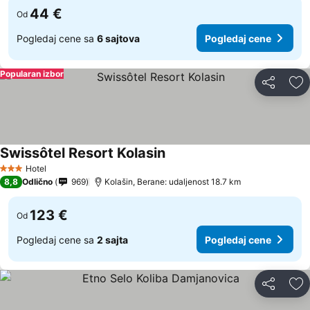
44 €
Od
Pogledaj cene sa
6 sajtova
Pogledaj cene
Popularan izbor
Deli
Do
Swissôtel Resort Kolasin
Hotel
3 Zvezdice
8,8
Odlično
969
Kolašin, Berane: udaljenost 18.7 km
123 €
Od
Pogledaj cene sa
2 sajta
Pogledaj cene
Deli
Do