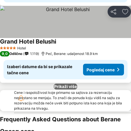
Deli
Do
Grand Hotel Belushi
Hotel
5 Zvezdice
9,0
Odlično
1.119
Peć, Berane: udaljenost 18.9 km
Izaberi datume da bi se prikazale
Pogledaj cene
tačne cene
Prikaži više
Cene i raspoloživost koje primamo sa sajtova za rezervaciju
neprestano se menjaju. To znači da ponuda koju vidiš na sajtu za
rezervaciju možda neće uvek biti potpuno ista kao ona koja je bila
prikazana na trivagu.
Frequently Asked Questions about Berane