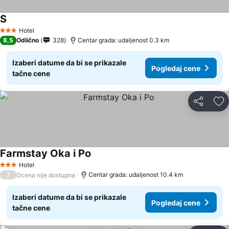
S
Hotel
3 Zvezdice
8,5
Odlično
328
Centar grada: udaljenost 0.3 km
Izaberi datume da bi se prikazale
Pogledaj cene
tačne cene
Deli
Do
Farmstay Oka i Po
Hotel
3 Zvezdice
/
Centar grada: udaljenost 10.4 km
Ocena nije dostupna
Izaberi datume da bi se prikazale
Pogledaj cene
tačne cene