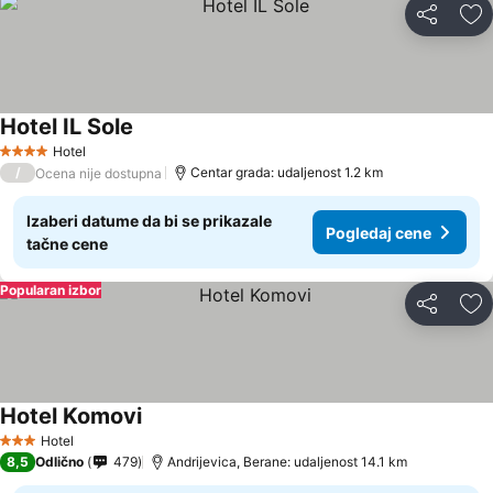
Deli
Do
Hotel IL Sole
Hotel
4 Zvezdice
/
Centar grada: udaljenost 1.2 km
Ocena nije dostupna
Izaberi datume da bi se prikazale
Pogledaj cene
tačne cene
Popularan izbor
Deli
Do
Hotel Komovi
Hotel
3 Zvezdice
8,5
Odlično
479
Andrijevica, Berane: udaljenost 14.1 km