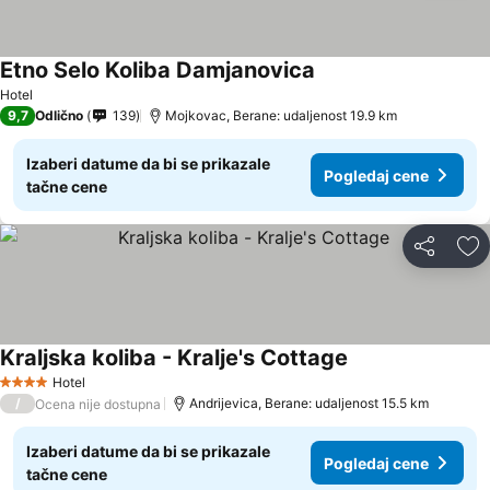
Etno Selo Koliba Damjanovica
Hotel
9,7
Odlično
139
Mojkovac, Berane: udaljenost 19.9 km
Izaberi datume da bi se prikazale
Pogledaj cene
tačne cene
Deli
Do
Kraljska koliba - Kralje's Cottage
Hotel
4 Zvezdice
/
Andrijevica, Berane: udaljenost 15.5 km
Ocena nije dostupna
Izaberi datume da bi se prikazale
Pogledaj cene
tačne cene