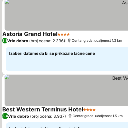
Astoria Grand Hotel
4 Zvezdice
Vrlo dobro
(broj ocena: 2.336)
8,1
Centar grada: udaljenost 1.3 km
Izaberi datume da bi se prikazale tačne cene
Best Western Terminus Hotel
4 Zvezdice
Vrlo dobro
(broj ocena: 3.937)
8,4
Centar grada: udaljenost 1.5 km