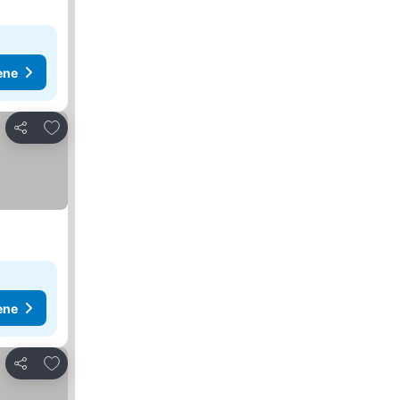
ene
Dodati u favorite
Deli
ene
Dodati u favorite
Deli