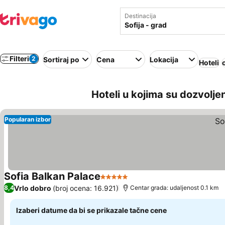
Destinacija
Filteri
2
Sortiraj po
Cena
Lokacija
Hoteli
Hoteli u kojima su dozvoljen
Popularan izbor
Sofia Balkan Palace
5 Zvezdice
Vrlo dobro
(broj ocena: 16.921)
8,4
Centar grada: udaljenost 0.1 km
Izaberi datume da bi se prikazale tačne cene