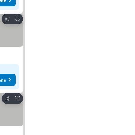
ene
Dodati u favorite
Deli
ene
Dodati u favorite
Deli