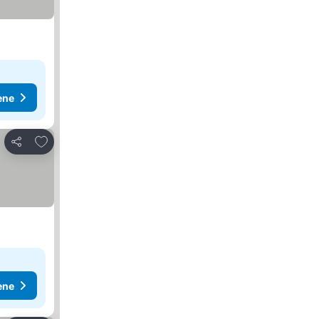
ene
Dodati u favorite
Deli
ene