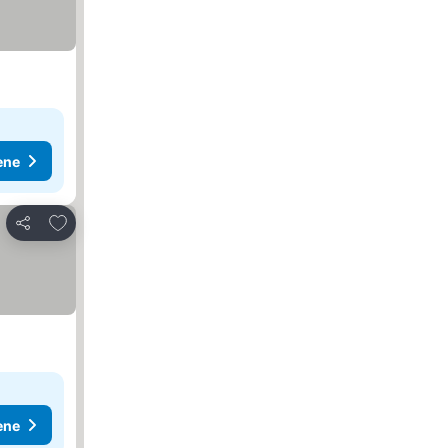
ene
Dodati u favorite
Deli
ene