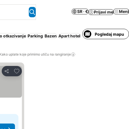
SR · €
Meni
Prijavi me
Pogledaj mapu
o otkazivanje
Parking
Bazen
Apart hotel
Klimatizacija
Wi-Fi
Pol
Kako uplate koje primimo utiču na rangiranje
Dodati u favorite
Deli