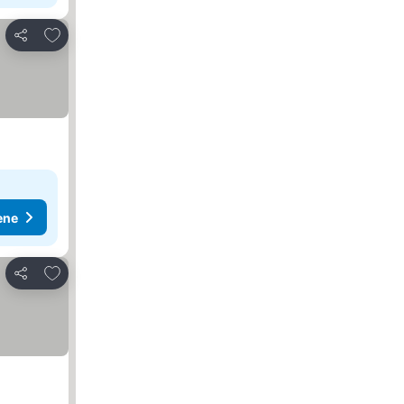
Dodati u favorite
Deli
ene
Dodati u favorite
Deli