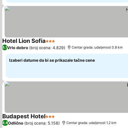
Hotel Lion Sofia
3 Zvezdice
Vrlo dobro
(broj ocena: 4.829)
8,1
Centar grada: udaljenost 0.8 km
Izaberi datume da bi se prikazale tačne cene
Budapest Hotel
3 Zvezdice
Odlično
(broj ocena: 5.158)
8,6
Centar grada: udaljenost 1.2 km