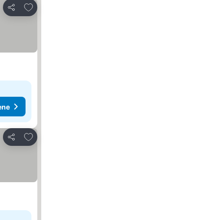
Dodati u favorite
Deli
ene
Dodati u favorite
Deli