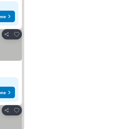
ene
Dodati u favorite
Deli
ene
Dodati u favorite
Deli