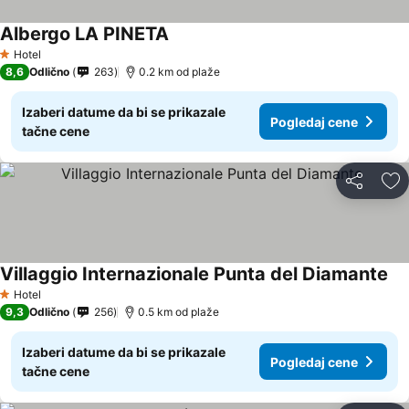
Albergo LA PINETA
Hotel
1 Zvezdice
8,6
Odlično
263
0.2 km od plaže
Izaberi datume da bi se prikazale
Pogledaj cene
tačne cene
Deli
Do
Villaggio Internazionale Punta del Diamante
Hotel
1 Zvezdice
9,3
Odlično
256
0.5 km od plaže
Izaberi datume da bi se prikazale
Pogledaj cene
tačne cene