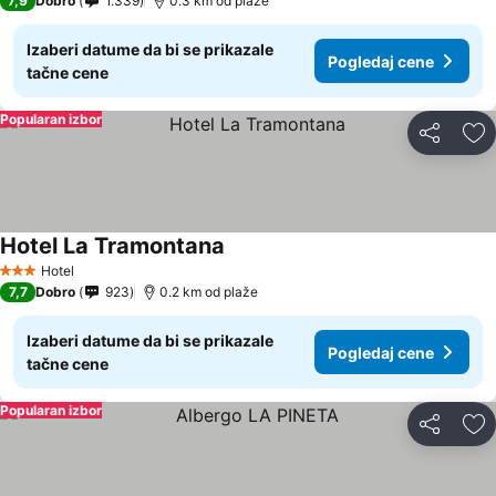
7,9
Dobro
1.339
0.3 km od plaže
Izaberi datume da bi se prikazale
Pogledaj cene
tačne cene
Popularan izbor
Deli
Do
Hotel La Tramontana
Hotel
3 Zvezdice
7,7
Dobro
923
0.2 km od plaže
Izaberi datume da bi se prikazale
Pogledaj cene
tačne cene
Popularan izbor
Deli
Do