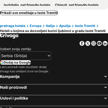
Ischitella, pet friendly hotels
Chieuti, pet friendly hotels
Cagnano Varano, pet friendly hotels
San Martino in Pensilis, pet friendly hotels
Prikaži sve smeštaje u Isole Tremiti
Portocannone, pet friendly hotels
Rignano Garganico, pet friendly hotels
pretraga hotela
Evropa
Italija
Apulija
Isole Tremiti
Carpino, pet friendly hotels
Poggio Imperiale, pet friendly hotels
Hoteli u kojima su dozvoljeni kućni ljubimci u gradu Isole Tremiti
San Giacomo degli Schiavoni, pet friendly hotels
San Nicandro Garganico, pet friendly hotels
Serracapriola, pet friendly hotels
San Marco in Lamis, pet friendly hotels
Facebook
Twitter
Insta
Yo
Apricena, pet friendly hotels
Izaberi svoju zemlju
Dodaj na Google
Lako pronađi naše rezultate: dodaj
trivago kao omiljeni izvor na Google.
Kompanija
Naši proizvodi
Uslovi i politike