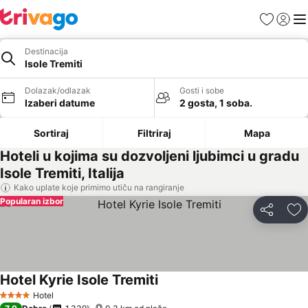
Favoriti
Prijavi
Men
Destinacija
Isole Tremiti
Dolazak/odlazak
Gosti i sobe
Izaberi datume
2 gosta, 1 soba.
Sortiraj
Filtriraj
Mapa
Hoteli u kojima su dozvoljeni ljubimci u gradu
Isole Tremiti, Italija
Kako uplate koje primimo utiču na rangiranje
Popularan izbor
Deli
Do
Hotel Kyrie Isole Tremiti
Hotel
4 Zvezdice