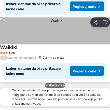
Izaberi datume da bi se prikazale
Pogledaj cene
tačne cene
Deli
Do
Waikiki
Hotel
3 Zvezdice
/
0.3 km od plaže
Ocena nije dostupna
Izaberi datume da bi se prikazale
Pogledaj cene
tačne cene
Prikaži više
Cene i raspoloživost koje primamo sa sajtova za rezervaciju
neprestano se menjaju. To znači da ponuda koju vidiš na sajtu za
rezervaciju možda neće uvek biti potpuno ista kao ona koja je bila
prikazana na trivagu.