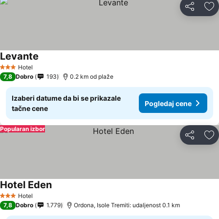
Deli
Do
Levante
Hotel
3 Zvezdice
7,8
Dobro
193
0.2 km od plaže
Izaberi datume da bi se prikazale
Pogledaj cene
tačne cene
Popularan izbor
Deli
Do
Hotel Eden
Hotel
3 Zvezdice
7,8
Dobro
1.779
Ordona, Isole Tremiti: udaljenost 0.1 km