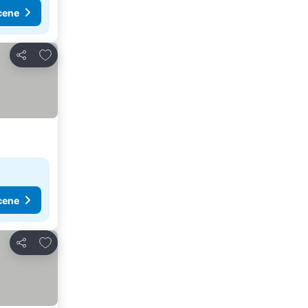
cene
Dodati u favorite
Deli
cene
Dodati u favorite
Deli