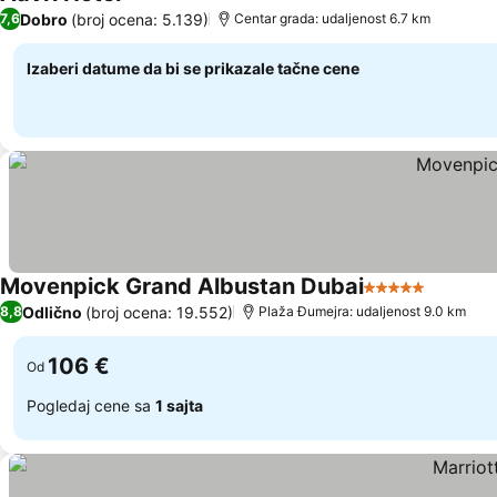
4 Zvezdice
Dobro
(broj ocena: 5.139)
7,6
Centar grada: udaljenost 6.7 km
Izaberi datume da bi se prikazale tačne cene
Movenpick Grand Albustan Dubai
5 Zvezdice
Odlično
(broj ocena: 19.552)
8,8
Plaža Đumejra: udaljenost 9.0 km
106 €
Od
Pogledaj cene sa
1 sajta