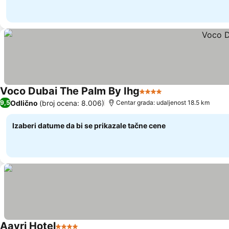
Voco Dubai The Palm By Ihg
4 Zvezdice
Odlično
(broj ocena: 8.006)
9,5
Centar grada: udaljenost 18.5 km
Izaberi datume da bi se prikazale tačne cene
Aavri Hotel