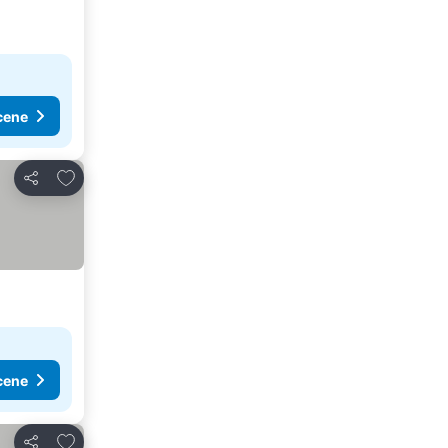
cene
Dodati u favorite
Deli
cene
Dodati u favorite