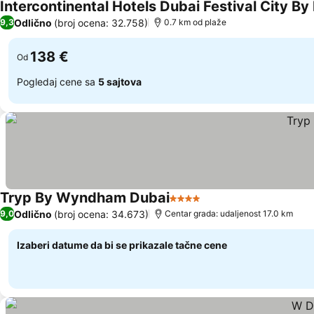
Intercontinental Hotels Dubai Festival City By
Odlično
(broj ocena: 32.758)
9,3
0.7 km od plaže
138 €
Od
Pogledaj cene sa
5 sajtova
Tryp By Wyndham Dubai
4 Zvezdice
Odlično
(broj ocena: 34.673)
9,0
Centar grada: udaljenost 17.0 km
Izaberi datume da bi se prikazale tačne cene