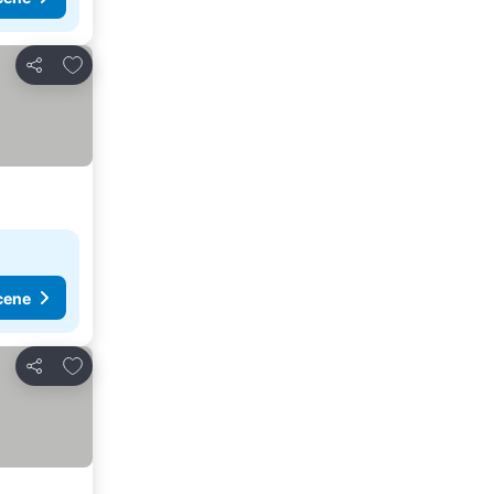
Dodati u favorite
Deli
cene
Dodati u favorite
Deli