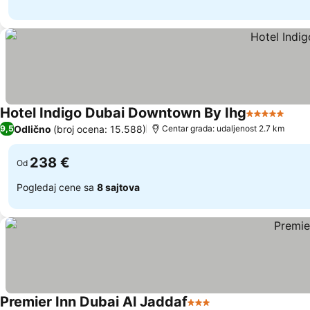
Hotel Indigo Dubai Downtown By Ihg
5 Zvezdice
Odlično
(broj ocena: 15.588)
9,5
Centar grada: udaljenost 2.7 km
238 €
Od
Pogledaj cene sa
8 sajtova
Premier Inn Dubai Al Jaddaf
3 Zvezdice