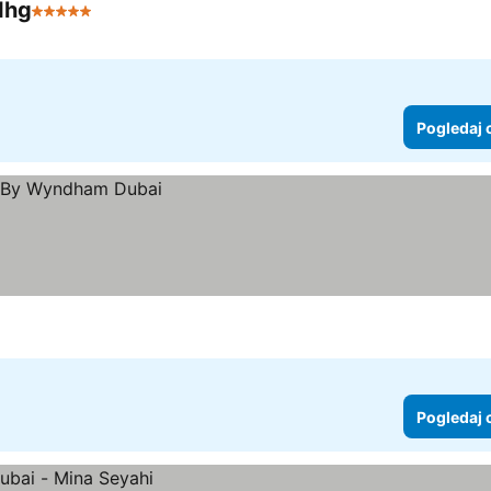
 Ihg
5 Zvezdice
Pogledaj 
Pogledaj 