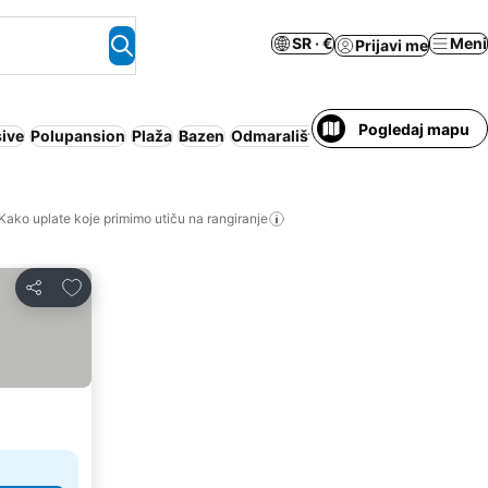
SR · €
Meni
Prijavi me
Pogledaj mapu
sive
Polupansion
Plaža
Bazen
Odmaralište
Apart hotel
Besplatn
Kako uplate koje primimo utiču na rangiranje
Dodati u favorite
Deli