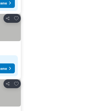
cene
Dodati u favorite
Deli
cene
Dodati u favorite
Deli