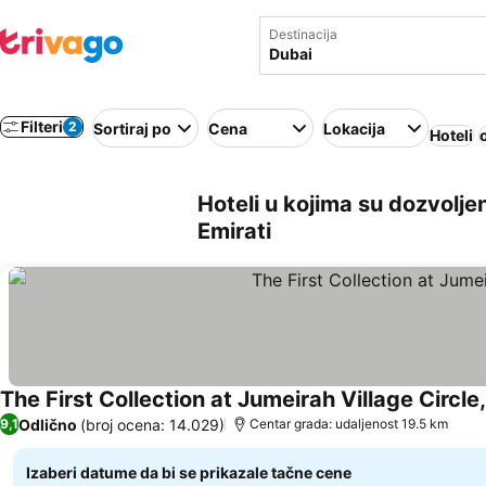
Destinacija
Filteri
2
Sortiraj po
Cena
Lokacija
Hoteli
Hoteli u kojima su dozvoljen
Emirati
The First Collection at Jumeirah Village Circle,
Odlično
(broj ocena: 14.029)
9,1
Centar grada: udaljenost 19.5 km
Izaberi datume da bi se prikazale tačne cene