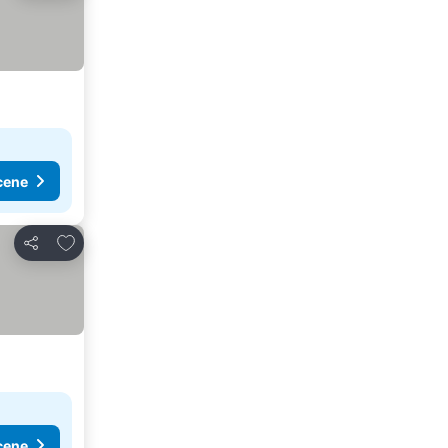
cene
Dodati u favorite
Deli
cene