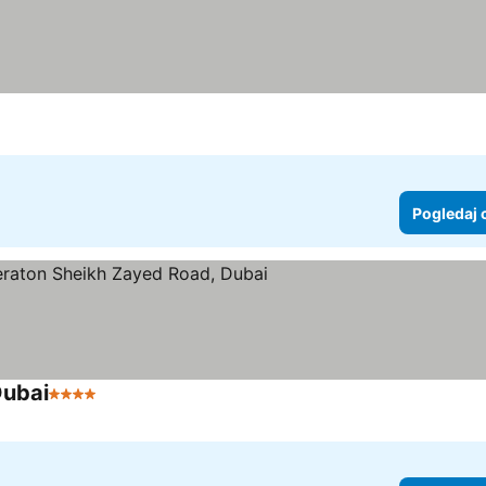
Pogledaj 
Dubai
4 Zvezdice