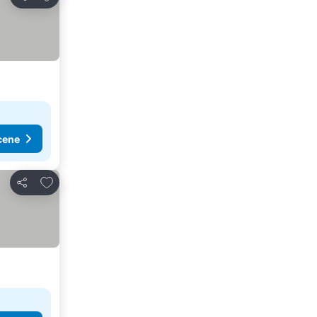
Deli
cene
Dodati u favorite
Deli