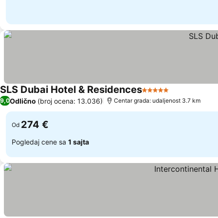
SLS Dubai Hotel & Residences
5 Zvezdice
Odlično
(broj ocena: 13.036)
9,0
Centar grada: udaljenost 3.7 km
274 €
Od
Pogledaj cene sa
1 sajta