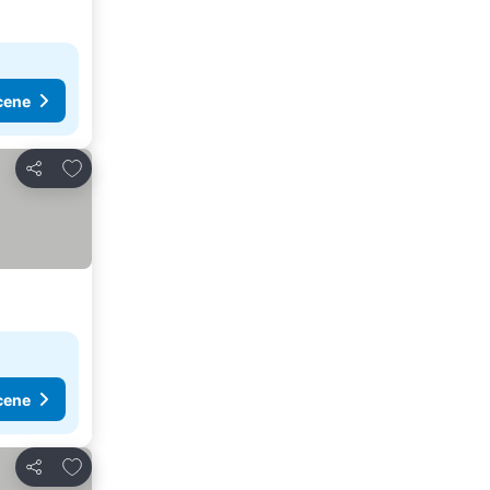
cene
Dodati u favorite
Deli
cene
Dodati u favorite
Deli