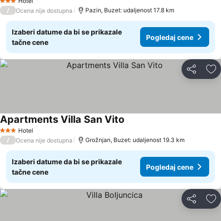
Hotel
3 Zvezdice
/
Pazin, Buzet: udaljenost 17.8 km
Ocena nije dostupna
Izaberi datume da bi se prikazale
Pogledaj cene
tačne cene
Deli
Do
Apartments Villa San Vito
Pogledaj cene
Hotel
3 Zvezdice
/
Grožnjan, Buzet: udaljenost 19.3 km
Ocena nije dostupna
Izaberi datume da bi se prikazale
Pogledaj cene
tačne cene
Deli
Do