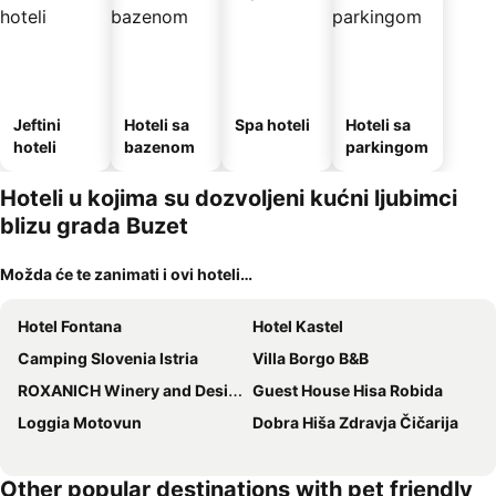
Jeftini
Hoteli sa
Spa hoteli
Hoteli sa
hoteli
bazenom
parkingom
Hoteli u kojima su dozvoljeni kućni ljubimci
blizu grada Buzet
Možda će te zanimati i ovi hoteli…
Hotel Fontana
Hotel Kastel
Camping Slovenia Istria
Villa Borgo B&B
ROXANICH Winery and Design Hotel
Guest House Hisa Robida
Loggia Motovun
Dobra Hiša Zdravja Čičarija
Other popular destinations with pet friendly