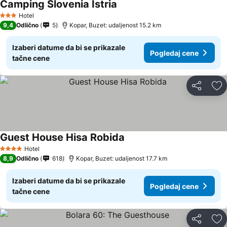
Camping Slovenia Istria
Pogledaj cene
Hotel
3 Zvezdice
9,4
Odlično
5
Kopar, Buzet: udaljenost 15.2 km
Izaberi datume da bi se prikazale
Pogledaj cene
tačne cene
Deli
Do
Guest House Hisa Robida
Pogledaj cene
Hotel
4 Zvezdice
8,9
Odlično
618
Kopar, Buzet: udaljenost 17.7 km
Izaberi datume da bi se prikazale
Pogledaj cene
tačne cene
Deli
Do