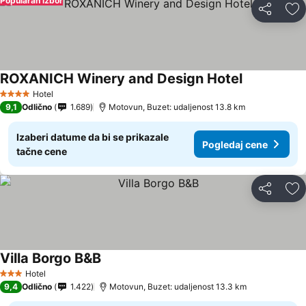
Popularan izbor
Deli
Do
ROXANICH Winery and Design Hotel
Pogledaj ce
Hotel
4 Zvezdice
9,1
Odlično
1.689
Motovun, Buzet: udaljenost 13.8 km
Izaberi datume da bi se prikazale
Pogledaj cene
tačne cene
Deli
Do
Villa Borgo B&B
Pogledaj cene
Hotel
3 Zvezdice
9,4
Odlično
1.422
Motovun, Buzet: udaljenost 13.3 km