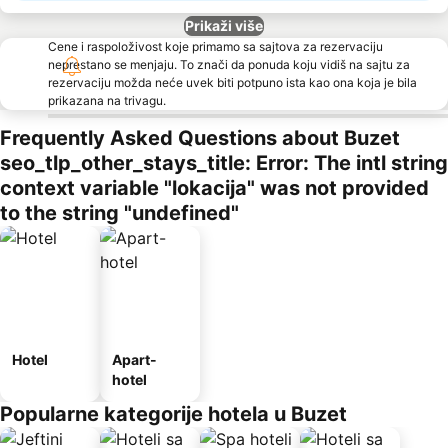
Prikaži više
Cene i raspoloživost koje primamo sa sajtova za rezervaciju
neprestano se menjaju. To znači da ponuda koju vidiš na sajtu za
rezervaciju možda neće uvek biti potpuno ista kao ona koja je bila
prikazana na trivagu.
Frequently Asked Questions about Buzet
seo_tlp_other_stays_title: Error: The intl string
context variable "lokacija" was not provided
to the string "undefined"
Hotel
Apart-
hotel
Popularne kategorije hotela u Buzet