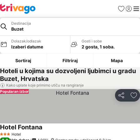
Favoriti
Prijavi
Men
Destinacija
Buzet
Dolazak/odlazak
Gosti i sobe
Izaberi datume
2 gosta, 1 soba.
Sortiraj
Filtriraj
Mapa
Hoteli u kojima su dozvoljeni ljubimci u gradu
Buzet, Hrvatska
Kako uplate koje primimo utiču na rangiranje
Popularan izbor
Deli
Do
Hotel Fontana
Pogledaj cene
Hotel
3 Zvezdice