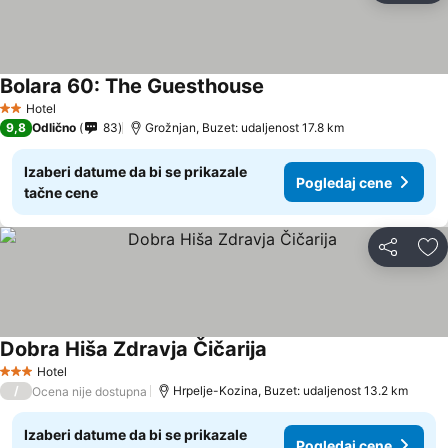
Bolara 60: The Guesthouse
Pogledaj cene
Hotel
2 Zvezdice
9,8
Odlično
83
Grožnjan, Buzet: udaljenost 17.8 km
Izaberi datume da bi se prikazale
Pogledaj cene
tačne cene
Deli
Do
Dobra Hiša Zdravja Čičarija
Pogledaj cene
Hotel
3 Zvezdice
/
Hrpelje-Kozina, Buzet: udaljenost 13.2 km
Ocena nije dostupna
Izaberi datume da bi se prikazale
Pogledaj cene