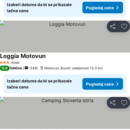
Izaberi datume da bi se prikazale
Pogledaj cene
tačne cene
Deli
Do
Loggia Motovun
Pogledaj cene
Hotel
3 Zvezdice
9,6
Odlično
348
Motovun, Buzet: udaljenost 13.3 km
Izaberi datume da bi se prikazale
Pogledaj cene
tačne cene
Deli
Do