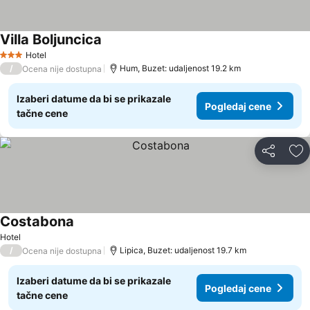
Villa Boljuncica
Pogledaj cene
Hotel
3 Zvezdice
/
Hum, Buzet: udaljenost 19.2 km
Ocena nije dostupna
Izaberi datume da bi se prikazale
Pogledaj cene
tačne cene
Deli
Do
Costabona
Pogledaj cene
Hotel
/
Lipica, Buzet: udaljenost 19.7 km
Ocena nije dostupna
Izaberi datume da bi se prikazale
Pogledaj cene
tačne cene