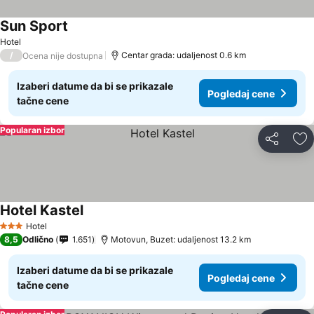
Sun Sport
Pogledaj cene
Hotel
/
Centar grada: udaljenost 0.6 km
Ocena nije dostupna
Izaberi datume da bi se prikazale
Pogledaj cene
tačne cene
Popularan izbor
Deli
Do
Hotel Kastel
Pogledaj cene
Hotel
3 Zvezdice
8,5
Odlično
1.651
Motovun, Buzet: udaljenost 13.2 km
Izaberi datume da bi se prikazale
Pogledaj cene
tačne cene