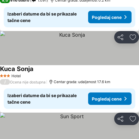
8,0
Vrlo dobro
1.091
Centar grada: udaljenost 0.2 km
Izaberi datume da bi se prikazale
Pogledaj cene
tačne cene
Deli
Do
Kuca Sonja
Pogledaj cene
Hotel
3 Zvezdice
/
Centar grada: udaljenost 17.6 km
Ocena nije dostupna
Izaberi datume da bi se prikazale
Pogledaj cene
tačne cene
Deli
Do