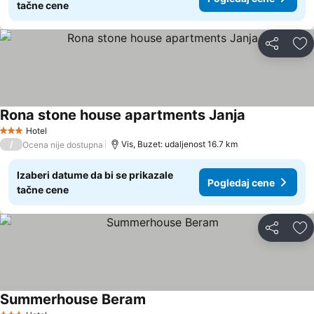
tačne cene
Deli
Do
Rona stone house apartments Janja
Pogledaj cen
Hotel
3 Zvezdice
/
Vis, Buzet: udaljenost 16.7 km
Ocena nije dostupna
Izaberi datume da bi se prikazale
Pogledaj cene
tačne cene
Deli
Do
Summerhouse Beram
Pogledaj cene