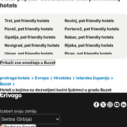
hotels
Trst, pet friendly hotels
Rovinj, pet friendly hotels
Poreč, pet friendly hotels
Portorož, pet friendly hotels
Opatija, pet friendly hotels
Rabac, pet friendly hotels
Novigrad, pet friendly hotels
Rijeka, pet friendly hotels
Umag, pet friendly hotels
Piran, pet friendly hotels
Lovran, pet friendly hotels
Mošćenička Draga, pet friendly hotels
Prikaži sve smeštaje u Buzet
Zambratija, pet friendly hotels
Vrsar, pet friendly hotels
pretraga hotela
Evropa
Hrvatska
Istarska županija
Izola, pet friendly hotels
Tar-Vabriga, pet friendly hotels
Buzet
Kopar, pet friendly hotels
Strunjan, pet friendly hotels
Hoteli u kojima su dozvoljeni kućni ljubimci u gradu Buzet
Savudrija, pet friendly hotels
Postojna, pet friendly hotels
San Dorligo della Valle, pet friendly hotels
Muggia, pet friendly hotels
Facebook
Twitter
Insta
Yo
Izaberi svoju zemlju
Motovun, pet friendly hotels
Ankaran, pet friendly hotels
Kostrena, pet friendly hotels
Sezana, pet friendly hotels
Dodaj na Google