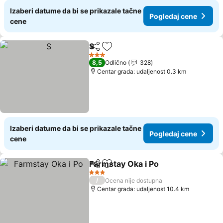
Izaberi datume da bi se prikazale tačne
Pogledaj cene
cene
S
Deli
Dodati u favorite
Pogledaj cene
3 Zvezdice
8,5
Odlično
328
Centar grada: udaljenost 0.3 km
Izaberi datume da bi se prikazale tačne
Pogledaj cene
cene
Farmstay Oka i Po
Deli
Dodati u favorite
Pogleda
3 Zvezdice
/
Ocena nije dostupna
Centar grada: udaljenost 10.4 km