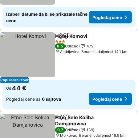
Izaberi datume da bi se prikazale tačne
Pogledaj cene
cene
Hotel Komovi
Deli
Dodati u favorite
Pogledaj cen
3 Zvezdice
8,5
Odlično
479
Andrijevica, Berane: udaljenost 14.1 km
Popularan izbor
44 €
Od
Pogledaj cene sa
6 sajtova
Pogledaj cene
Etno Selo Koliba
Deli
Dodati u favorite
Damjanovica
Pogledaj cene
9,7
Odlično
139
Mojkovac, Berane: udaljenost 19.9 km