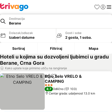
Favoriti
Prijavi
Men
Destinacija
Berane
Dolazak/odlazak
Gosti i sobe
Izaberi datume
2 gosta, 1 soba.
Sortiraj
Filtriraj
Mapa
Hoteli u kojima su dozvoljeni ljubimci u gradu
Berane, Crna Gora
Kako uplate koje primimo utiču na rangiranje
Etno Selo VRELO &
Deli
Dodati u favorite
CAMPING
Pogledaj cene
3 Zvezdice
8,7
Odlično
103
Centar grada: udaljenost 13.0 km