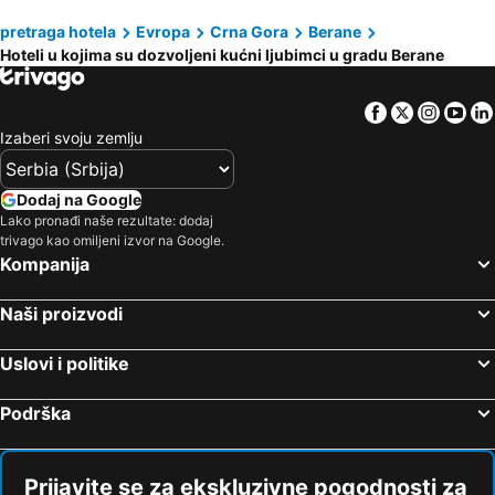
pretraga hotela
Evropa
Crna Gora
Berane
Hoteli u kojima su dozvoljeni kućni ljubimci u gradu Berane
Facebook
Twitter
Insta
Yo
Izaberi svoju zemlju
Dodaj na Google
Lako pronađi naše rezultate: dodaj
trivago kao omiljeni izvor na Google.
Kompanija
Naši proizvodi
Uslovi i politike
Podrška
Prijavite se za ekskluzivne pogodnosti za