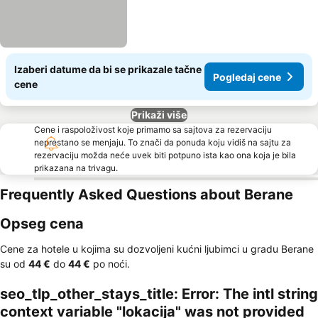
Izaberi datume da bi se prikazale tačne
Pogledaj cene
cene
Prikaži više
Cene i raspoloživost koje primamo sa sajtova za rezervaciju
neprestano se menjaju. To znači da ponuda koju vidiš na sajtu za
rezervaciju možda neće uvek biti potpuno ista kao ona koja je bila
prikazana na trivagu.
Frequently Asked Questions about Berane
Opseg cena
Cene za hotele u kojima su dozvoljeni kućni ljubimci u gradu Berane
su od
‎44 €
do
‎44 €
po noći.
seo_tlp_other_stays_title: Error: The intl string
context variable "lokacija" was not provided