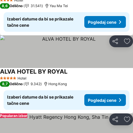
Hotel
4 Zvezdice
8,6
Odlično
31.541
Yau Ma Tei
Izaberi datume da bi se prikazale
Pogledaj cene
tačne cene
Deli
Do
ALVA HOTEL BY ROYAL
Pogledaj cene
Hotel
5 Zvezdice
8,7
Odlično
9.342
Hong Kong
Izaberi datume da bi se prikazale
Pogledaj cene
tačne cene
Popularan izbor
Deli
Do