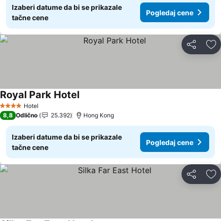
Izaberi datume da bi se prikazale
Pogledaj cene
tačne cene
Deli
Do
Royal Park Hotel
Pogledaj cene
Hotel
4 Zvezdice
8,8
Odlično
25.392
Hong Kong
Izaberi datume da bi se prikazale
Pogledaj cene
tačne cene
Deli
Do