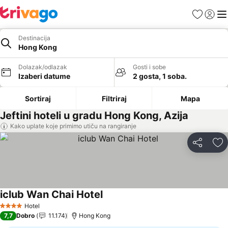
Favoriti
Prijavi
Men
Destinacija
Hong Kong
Dolazak/odlazak
Gosti i sobe
Izaberi datume
2 gosta, 1 soba.
Sortiraj
Filtriraj
Mapa
Jeftini hoteli u gradu Hong Kong, Azija
Kako uplate koje primimo utiču na rangiranje
Deli
Do
iclub Wan Chai Hotel
Pogledaj cene
Hotel
4 Zvezdice
7,7
Dobro
11.174
Hong Kong