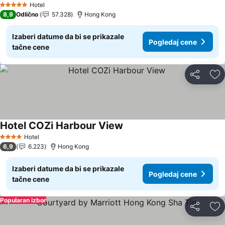
Hotel
5 Zvezdice
8,9
Odlično
57.328
Hong Kong
Izaberi datume da bi se prikazale
Pogledaj cene
tačne cene
Deli
Do
Hotel COZi Harbour View
Pogledaj cene
Hotel
4 Zvezdice
6,9
6.223
Hong Kong
Izaberi datume da bi se prikazale
Pogledaj cene
tačne cene
Popularan izbor
Deli
Do