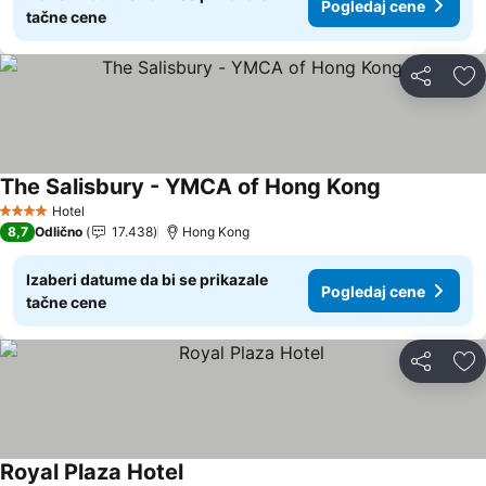
Pogledaj cene
tačne cene
Deli
Do
The Salisbury - YMCA of Hong Kong
Pogledaj ce
Hotel
4 Zvezdice
8,7
Odlično
17.438
Hong Kong
Izaberi datume da bi se prikazale
Pogledaj cene
tačne cene
Deli
Do
Royal Plaza Hotel
Pogledaj cene