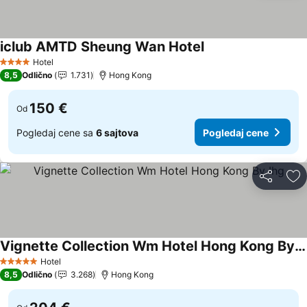
iclub AMTD Sheung Wan Hotel
Pogledaj cene
Hotel
4 Zvezdice
8,5
Odlično
1.731
Hong Kong
150 €
Od
Pogledaj cene sa
6 sajtova
Pogledaj cene
Deli
Do
Vignette Collection Wm Hotel Hong Kong By Ihg
Pogledaj cene
Hotel
5 Zvezdice
8,5
Odlično
3.268
Hong Kong