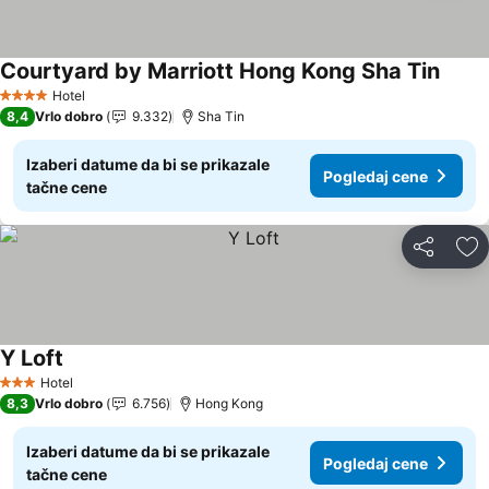
Courtyard by Marriott Hong Kong Sha Tin
Pogle
Hotel
4 Zvezdice
8,4
Vrlo dobro
9.332
Sha Tin
Izaberi datume da bi se prikazale
Pogledaj cene
tačne cene
Deli
Do
Y Loft
Pogledaj cene
Hotel
3 Zvezdice
8,3
Vrlo dobro
6.756
Hong Kong
Izaberi datume da bi se prikazale
Pogledaj cene
tačne cene