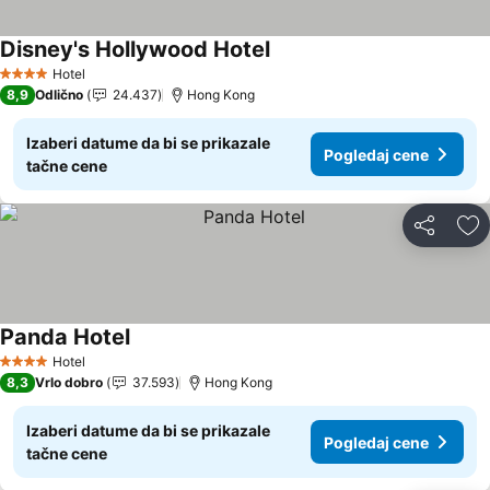
Disney's Hollywood Hotel
Pogledaj cene
Hotel
4 Zvezdice
8,9
Odlično
24.437
Hong Kong
Izaberi datume da bi se prikazale
Pogledaj cene
tačne cene
Deli
Do
Panda Hotel
Pogledaj cene
Hotel
4 Zvezdice
8,3
Vrlo dobro
37.593
Hong Kong
Izaberi datume da bi se prikazale
Pogledaj cene
tačne cene