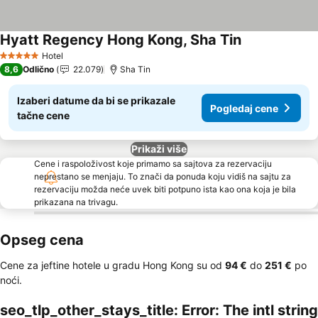
Hyatt Regency Hong Kong, Sha Tin
Pogledaj cene
Hotel
5 Zvezdice
8,6
Odlično
22.079
Sha Tin
Izaberi datume da bi se prikazale
Pogledaj cene
tačne cene
Prikaži više
Cene i raspoloživost koje primamo sa sajtova za rezervaciju
neprestano se menjaju. To znači da ponuda koju vidiš na sajtu za
rezervaciju možda neće uvek biti potpuno ista kao ona koja je bila
prikazana na trivagu.
Opseg cena
Cene za jeftine hotele u gradu Hong Kong su od
‎94 €
do
‎251 €
po
noći.
seo_tlp_other_stays_title: Error: The intl string