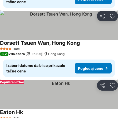
tačne cene
Deli
Do
Dorsett Tsuen Wan, Hong Kong
Pogledaj cene
Hotel
4 Zvezdice
8,2
Vrlo dobro
16.195
Hong Kong
Izaberi datume da bi se prikazale
Pogledaj cene
tačne cene
Popularan izbor
Deli
Do
Eaton Hk
Pogledaj cene