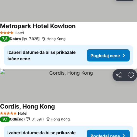
Metropark Hotel Kowloon
Pogledaj cene
Hotel
4 Zvezdice
7,8
Dobro
7.925
Hong Kong
Izaberi datume da bi se prikazale
Pogledaj cene
tačne cene
Deli
Do
Cordis, Hong Kong
Pogledaj cene
Hotel
5 Zvezdice
9,1
Odlično
31.591
Hong Kong
Izaberi datume da bi se prikazale
Pogledaj cene