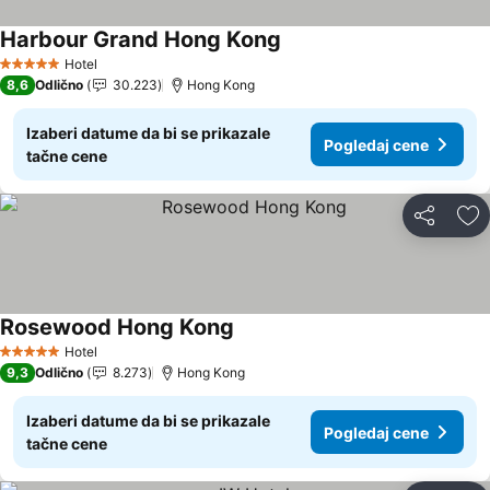
Harbour Grand Hong Kong
Pogledaj cene
Hotel
5 Zvezdice
8,6
Odlično
30.223
Hong Kong
Izaberi datume da bi se prikazale
Pogledaj cene
tačne cene
Deli
Do
Rosewood Hong Kong
Pogledaj cene
Hotel
5 Zvezdice
9,3
Odlično
8.273
Hong Kong
Izaberi datume da bi se prikazale
Pogledaj cene
tačne cene