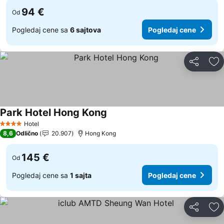
94 €
Od
Pogledaj cene sa
6 sajtova
Pogledaj cene
Deli
Do
Park Hotel Hong Kong
Pogledaj cene
Hotel
4 Zvezdice
8,6
Odlično
20.907
Hong Kong
145 €
Od
Pogledaj cene sa
1 sajta
Pogledaj cene
Deli
Do