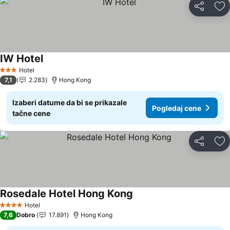
Deli
Do
IW Hotel
Pogledaj cene
Hotel
3 Zvezdice
7,1
2.283
Hong Kong
Izaberi datume da bi se prikazale
Pogledaj cene
tačne cene
Deli
Do
Rosedale Hotel Hong Kong
Pogledaj cene
Hotel
4 Zvezdice
7,6
Dobro
17.891
Hong Kong