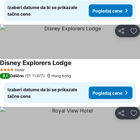
Izaberi datume da bi se prikazale
Pogledaj cene
tačne cene
Deli
Do
Disney Explorers Lodge
Pogledaj cene
Hotel
4 Zvezdice
9,1
Odlično
11.877
Hong Kong
Izaberi datume da bi se prikazale
Pogledaj cene
tačne cene
Deli
Do