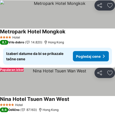
Deli
Do
Metropark Hotel Mongkok
Pogledaj cene
Hotel
4 Zvezdice
8,1
Vrlo dobro
14.820
Hong Kong
Izaberi datume da bi se prikazale
Pogledaj cene
tačne cene
Popularan izbor
Deli
Do
Nina Hotel Tsuen Wan West
Pogledaj cene
Hotel
5 Zvezdice
8,6
Odlično
87.163
Hong Kong