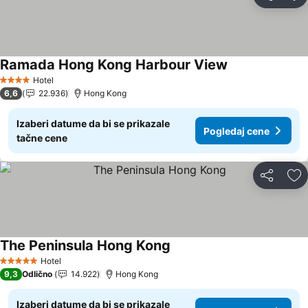
Deli
Do
Ramada Hong Kong Harbour View
Pogledaj cene
Hotel
4 Zvezdice
6,6
22.936
Hong Kong
Izaberi datume da bi se prikazale
Pogledaj cene
tačne cene
Deli
Do
The Peninsula Hong Kong
Pogledaj cene
Hotel
5 Zvezdice
9,3
Odlično
14.922
Hong Kong
Izaberi datume da bi se prikazale