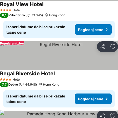
Royal View Hotel
Pogledaj cene
Hotel
4 Zvezdice
8,1
Vrlo dobro
21.345
Hong Kong
Izaberi datume da bi se prikazale
Pogledaj cene
tačne cene
Popularan izbor
Deli
Do
Regal Riverside Hotel
Pogledaj cene
Hotel
4 Zvezdice
7,7
Dobro
44.948
Hong Kong
Izaberi datume da bi se prikazale
Pogledaj cene
tačne cene