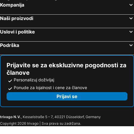
Hyatt Regency Hong Kong, Tsim Sha Tsui
Dorsett Wanchai
Kompanija
Silka Tsuen Wan, Hong Kong
Bishop Lei International House
Naši proizvodi
Modern
Regent Hong Kong By Ihg
ibis Hong Kong North Point
The Royal Pacific Hotel & Towers
Uslovi i politike
Conrad Hong Kong
InterContinental Hong Kong
Podrška
Summit View Kowloon
Le Méridien Hong Kong, Cyberport
Regal Oriental Hotel
Butterfly on Waterfront
Hongkong Golden Coast Hotel
Toronto Holidays
Prijavite se za ekskluzivne pogodnosti za
članove
Personalizuj doživljaj
Ponude za lojalnost i cene za članove
Prijavi se
trivago N.V.
, Kesselstraße 5 – 7, 40221 Düsseldorf, Germany
Copyright 2026 trivago | Sva prava su zadržana.