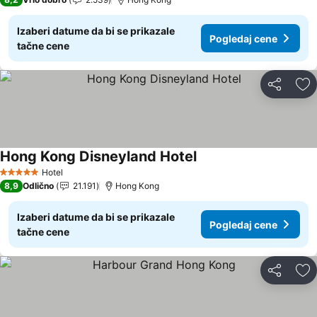
Izaberi datume da bi se prikazale
Pogledaj cene
tačne cene
Deli
Do
Hong Kong Disneyland Hotel
Pogledaj cene
Hotel
5 Zvezdice
8,9
Odlično
21.191
Hong Kong
Izaberi datume da bi se prikazale
Pogledaj cene
tačne cene
Deli
Do