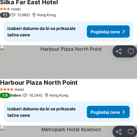
Silka Far East Hotel
Pogledaj cene
Hotel
3 Zvezdice
7,1
12.682
Hong Kong
Izaberi datume da bi se prikazale
Pogledaj cene
tačne cene
Deli
Do
Harbour Plaza North Point
Pogledaj cene
Hotel
4 Zvezdice
7,9
Dobro
16.244
Hong Kong
Izaberi datume da bi se prikazale
Pogledaj cene
tačne cene
Deli
Do