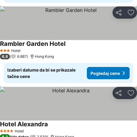
Deli
Do
Rambler Garden Hotel
Pogledaj cene
Hotel
3 Zvezdice
6,8
6.887
Hong Kong
Izaberi datume da bi se prikazale
Pogledaj cene
tačne cene
Deli
Do
Hotel Alexandra
Pogledaj cene
Hotel
4 Zvezdice
8,2
Vrlo dobro
2.539
Hong Kong