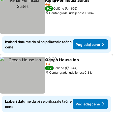
Kenai Peninsula Suites
Deli
Dodati u favorite
Pog
2 Zvezdice
9,7
Odlično
626
Centar grada: udaljenost 7.8 km
Izaberi datume da bi se prikazale tačne
Pogledaj cene
cene
Ocean House Inn
Deli
Dodati u favorite
Pogledaj
2 Zvezdice
9,2
Odlično
144
Centar grada: udaljenost 0.3 km
Izaberi datume da bi se prikazale tačne
Pogledaj cene
cene