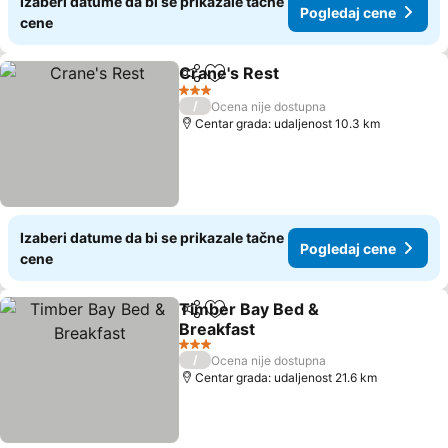
Izaberi datume da bi se prikazale tačne
Pogledaj cene
cene
Crane's Rest
Deli
Dodati u favorite
Pogledaj cen
3 Zvezdice
/
Ocena nije dostupna
Centar grada: udaljenost 10.3 km
Izaberi datume da bi se prikazale tačne
Pogledaj cene
cene
Timber Bay Bed &
Deli
Dodati u favorite
Breakfast
Pogledaj cene
3 Zvezdice
/
Ocena nije dostupna
Centar grada: udaljenost 21.6 km