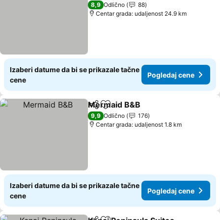
3 Zvezdice
8,9
Odlično
88
Centar grada: udaljenost 24.9 km
Izaberi datume da bi se prikazale tačne
Pogledaj cene
cene
Mermaid B&B
Deli
Dodati u favorite
Pogledaj cen
9,9
Odlično
176
Centar grada: udaljenost 1.8 km
Izaberi datume da bi se prikazale tačne
Pogledaj cene
cene