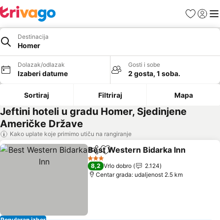
Favoriti
Prijavi
Men
Destinacija
Homer
Dolazak/odlazak
Gosti i sobe
Izaberi datume
2 gosta, 1 soba.
Sortiraj
Filtriraj
Mapa
Jeftini hoteli u gradu Homer, Sjedinjene
Američke Države
Kako uplate koje primimo utiču na rangiranje
Best Western Bidarka Inn
Deli
Dodati u favorite
3 Zvezdice
8,2
Vrlo dobro
2.124
Centar grada: udaljenost 2.5 km
Popularan izbor