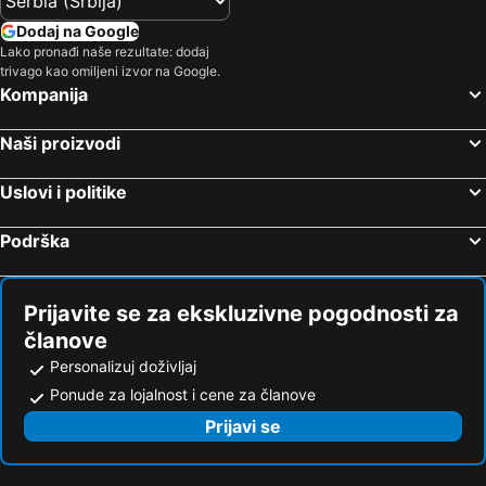
Dodaj na Google
Lako pronađi naše rezultate: dodaj
trivago kao omiljeni izvor na Google.
Kompanija
Naši proizvodi
Uslovi i politike
Podrška
Prijavite se za ekskluzivne pogodnosti za
članove
Personalizuj doživljaj
Ponude za lojalnost i cene za članove
Prijavi se