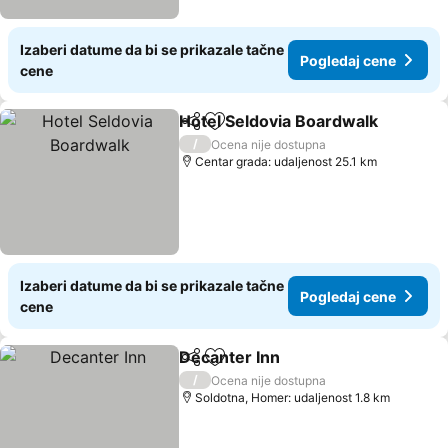
Izaberi datume da bi se prikazale tačne
Pogledaj cene
cene
Hotel Seldovia Boardwalk
Deli
Dodati u favorite
/
Ocena nije dostupna
Centar grada: udaljenost 25.1 km
Izaberi datume da bi se prikazale tačne
Pogledaj cene
cene
Decanter Inn
Deli
Dodati u favorite
Pogledaj cen
/
Ocena nije dostupna
Soldotna, Homer: udaljenost 1.8 km