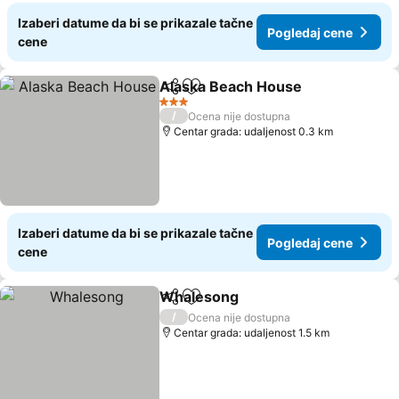
Izaberi datume da bi se prikazale tačne
Pogledaj cene
cene
Alaska Beach House
Deli
Dodati u favorite
Pogle
3 Zvezdice
/
Ocena nije dostupna
Centar grada: udaljenost 0.3 km
Izaberi datume da bi se prikazale tačne
Pogledaj cene
cene
Whalesong
Deli
Dodati u favorite
Pogledaj cene
/
Ocena nije dostupna
Centar grada: udaljenost 1.5 km