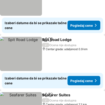
Izaberi datume da bi se prikazale tačne
Pogledaj cene
cene
Spit Road Lodge
Deli
Dodati u favorite
Pogledaj 
/
Ocena nije dostupna
Centar grada: udaljenost 0.9 km
Izaberi datume da bi se prikazale tačne
Pogledaj cene
cene
Seafarer Suites
Deli
Dodati u favorite
Pogledaj c
/
Ocena nije dostupna
Centar grada: udaljenost 2.1 km