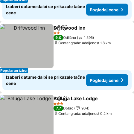
Izaberi datume da bi se prikazale tačne
Pogledaj cene
cene
Driftwood Inn
Deli
Dodati u favorite
Pogledaj cen
2 Zvezdice
9,0
Odlično
1.595
Centar grada: udaljenost 1.8 km
Popularan izbor
Izaberi datume da bi se prikazale tačne
Pogledaj cene
cene
Beluga Lake Lodge
Deli
Dodati u favorite
Pogleda
3 Zvezdice
7,7
Dobro
904
Centar grada: udaljenost 0.2 km