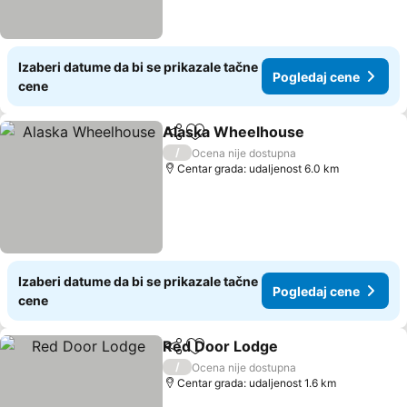
Izaberi datume da bi se prikazale tačne
Pogledaj cene
cene
Alaska Wheelhouse
Deli
Dodati u favorite
Pogled
/
Ocena nije dostupna
Centar grada: udaljenost 6.0 km
Izaberi datume da bi se prikazale tačne
Pogledaj cene
cene
Red Door Lodge
Deli
Dodati u favorite
Pogledaj 
/
Ocena nije dostupna
Centar grada: udaljenost 1.6 km