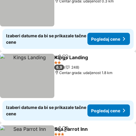
Centar grada: udaljenost 0.3 km
Izaberi datume da bi se prikazale tačne
Pogledaj cene
cene
Kings Landing
Deli
Dodati u favorite
Pogledaj ce
2 Zvezdice
6,9
248
Centar grada: udaljenost 1.8 km
Izaberi datume da bi se prikazale tačne
Pogledaj cene
cene
Sea Parrot Inn
Deli
Dodati u favorite
Pogledaj ce