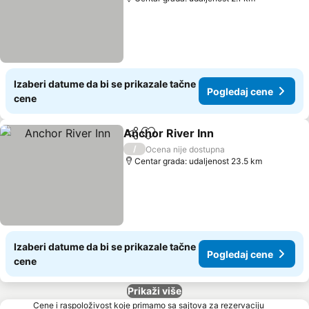
Izaberi datume da bi se prikazale tačne
Pogledaj cene
cene
Anchor River Inn
Deli
Dodati u favorite
Pogledaj 
/
Ocena nije dostupna
Centar grada: udaljenost 23.5 km
Izaberi datume da bi se prikazale tačne
Pogledaj cene
cene
Prikaži više
Cene i raspoloživost koje primamo sa sajtova za rezervaciju