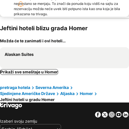
neprestano se menjaju. To znači da ponuda koju vidiš na sajtu za
rezervaciju možda neće uvek biti potpuno ista kao ona koja je bila
prikazana na trivagu.
Jeftini hoteli blizu grada Homer
Možda će te zanimati i ovi hoteli…
Alaskan Suites
Prikaži sve smeštaje u Homer
pretraga hotela
Severna Amerika
Sjedinjene Američke Države
Aljaska
Homer
Jeftini hoteli u gradu Homer
Facebook
Twitter
Insta
Yo
Izaberi svoju zemlju