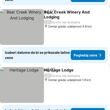
Bear Creek Winery And
Deli
Dodati u favorite
Lodging
Pogledaj cene
/
Ocena nije dostupna
Centar grada: udaljenost 4.8 km
Izaberi datume da bi se prikazale tačne
Pogledaj cene
cene
Heritage Lodge
Deli
Dodati u favorite
Pogledaj c
/
Ocena nije dostupna
Centar grada: udaljenost 1.8 km