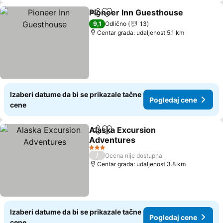
Pioneer Inn Guesthouse
Deli
Dodati u favorite
Po
9,1
Odlično
13
Centar grada: udaljenost 5.1 km
Izaberi datume da bi se prikazale tačne
Pogledaj cene
cene
Alaska Excursion
Deli
Dodati u favorite
Adventures
Pogledaj cene
3 Zvezdice
/
Ocena nije dostupna
Centar grada: udaljenost 3.8 km
Izaberi datume da bi se prikazale tačne
Pogledaj cene
cene