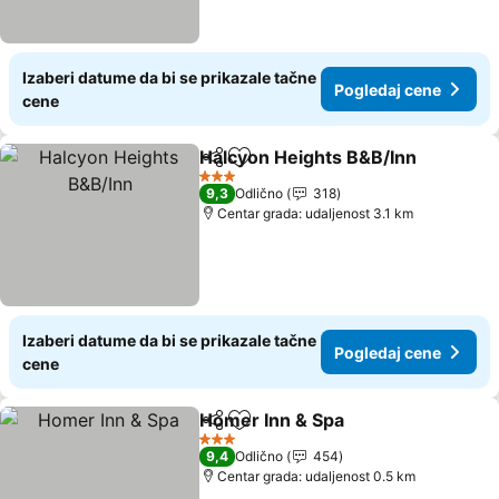
Izaberi datume da bi se prikazale tačne
Pogledaj cene
cene
Halcyon Heights B&B/Inn
Deli
Dodati u favorite
P
3 Zvezdice
9,3
Odlično
318
Centar grada: udaljenost 3.1 km
Izaberi datume da bi se prikazale tačne
Pogledaj cene
cene
Homer Inn & Spa
Deli
Dodati u favorite
Pogledaj 
3 Zvezdice
9,4
Odlično
454
Centar grada: udaljenost 0.5 km