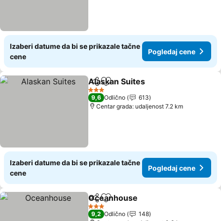
Izaberi datume da bi se prikazale tačne
Pogledaj cene
cene
Alaskan Suites
Deli
Dodati u favorite
Pogledaj ce
3 Zvezdice
9,6
Odlično
613
Centar grada: udaljenost 7.2 km
Izaberi datume da bi se prikazale tačne
Pogledaj cene
cene
Oceanhouse
Deli
Dodati u favorite
Pogledaj cen
3 Zvezdice
9,2
Odlično
148