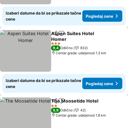
Izaberi datume da bi se prikazale tačne
Pogledaj cene
cene
Aspen Suites Hotel
Deli
Dodati u favorite
Homer
Pogledaj cene
3 Zvezdice
9,4
Odlično
832
Centar grada: udaljenost 1.3 km
Izaberi datume da bi se prikazale tačne
Pogledaj cene
cene
The Moosetide Hotel
Deli
Dodati u favorite
Pogl
2 Zvezdice
9,9
Odlično
42
Centar grada: udaljenost 1.8 km