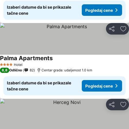
Izaberi datume da bi se prikazale
Pogledaj cene
tačne cene
Deli
Do
Palma Apartments
Pogledaj cene
Hotel
4 Zvezdice
8,8
Odlično
82
Centar grada: udaljenost 1.0 km
Izaberi datume da bi se prikazale
Pogledaj cene
tačne cene
Deli
Do