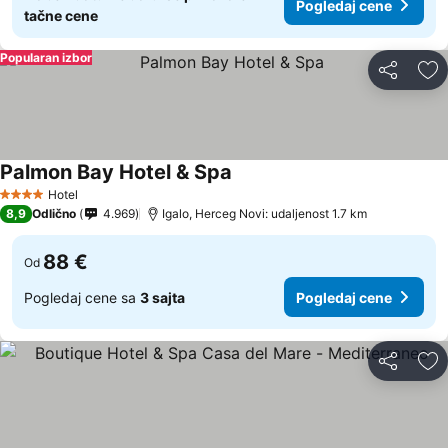
Pogledaj cene
tačne cene
Popularan izbor
Deli
Do
Palmon Bay Hotel & Spa
Pogledaj cene
Hotel
4 Zvezdice
8,9
Odlično
4.969
Igalo, Herceg Novi: udaljenost 1.7 km
88 €
Od
Pogledaj cene sa
3 sajta
Pogledaj cene
Deli
Do