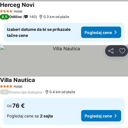
Herceg Novi
Pogledaj cene
Hotel
4 Zvezdice
8,5
Odlično
140
0.3 km od plaže
Izaberi datume da bi se prikazale
Pogledaj cene
tačne cene
Deli
Do
Villa Nautica
Pogledaj cene
Hotel
4 Zvezdice
/
0.4 km od plaže
Ocena nije dostupna
76 €
Od
Pogledaj cene sa
2 sajta
Pogledaj cene