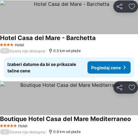
Deli
Do
Hotel Casa del Mare - Barchetta
Pogledaj cene
Hotel
4 Zvezdice
/
0.5 km od plaže
Ocena nije dostupna
Izaberi datume da bi se prikazale
Pogledaj cene
tačne cene
Deli
Do
Boutique Hotel Casa del Mare Mediterraneo
Po
Hotel
5 Zvezdice
/
0.6 km od plaže
Ocena nije dostupna