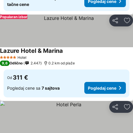
Pogledaj cene
tačne cene
Popularan izbor
Deli
Do
Lazure Hotel & Marina
Pogledaj cene
Hotel
5 Zvezdice
9,6
Odlično
2.447
0.2 km od plaže
311 €
Od
Pogledaj cene sa
7 sajtova
Pogledaj cene
Deli
Do