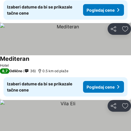
Izaberi datume da bi se prikazale
Pogledaj cene
tačne cene
Deli
Do
Mediteran
Pogledaj cene
Hotel
8,7
Odlično
36
0.5 km od plaže
Izaberi datume da bi se prikazale
Pogledaj cene
tačne cene
Deli
Do