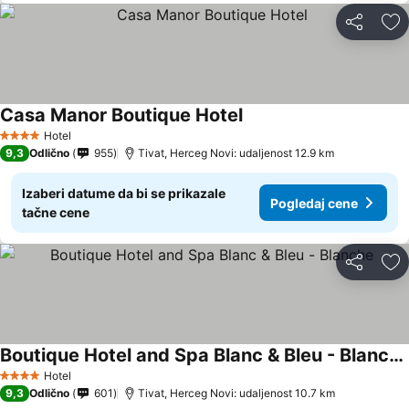
Deli
Do
Casa Manor Boutique Hotel
Pogledaj cene
Hotel
4 Zvezdice
9,3
Odlično
955
Tivat, Herceg Novi: udaljenost 12.9 km
Izaberi datume da bi se prikazale
Pogledaj cene
tačne cene
Deli
Do
Boutique Hotel and Spa Blanc & Bleu - Blanche
Pogledaj cene
Hotel
4 Zvezdice
9,3
Odlično
601
Tivat, Herceg Novi: udaljenost 10.7 km