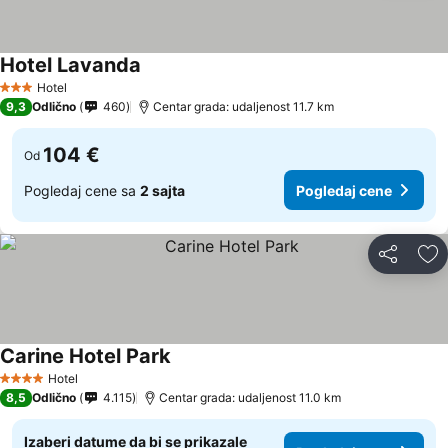
Hotel Lavanda
Pogledaj cene
Hotel
3 Zvezdice
9,3
Odlično
460
Centar grada: udaljenost 11.7 km
104 €
Od
Pogledaj cene sa
2 sajta
Pogledaj cene
Deli
Do
Carine Hotel Park
Pogledaj cene
Hotel
4 Zvezdice
8,5
Odlično
4.115
Centar grada: udaljenost 11.0 km
Izaberi datume da bi se prikazale