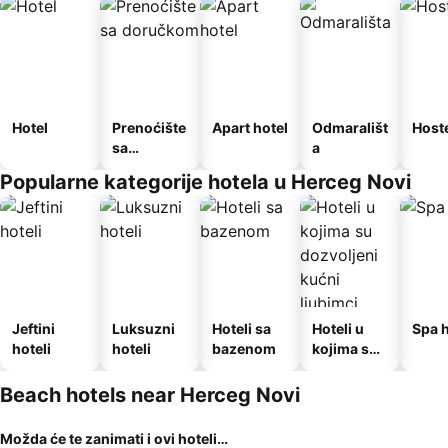
Hotel
Prenoćište
Apart hotel
Odmarališt
Host
sa
a
doručkom
Popularne kategorije hotela u Herceg Novi
Jeftini
Luksuzni
Hoteli sa
Hoteli u
Spa h
hoteli
hoteli
bazenom
kojima su
dozvoljeni
kućni
Beach hotels near Herceg Novi
ljubimci
Možda će te zanimati i ovi hoteli…