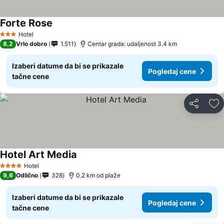
Forte Rose
Pogledaj cene
Hotel
3 Zvezdice
8,2
Vrlo dobro
1.511
Centar grada: udaljenost 3.4 km
Izaberi datume da bi se prikazale
Pogledaj cene
tačne cene
Deli
Do
Hotel Art Media
Pogledaj cene
Hotel
4 Zvezdice
9,6
Odlično
328
0.2 km od plaže
Izaberi datume da bi se prikazale
Pogledaj cene
tačne cene