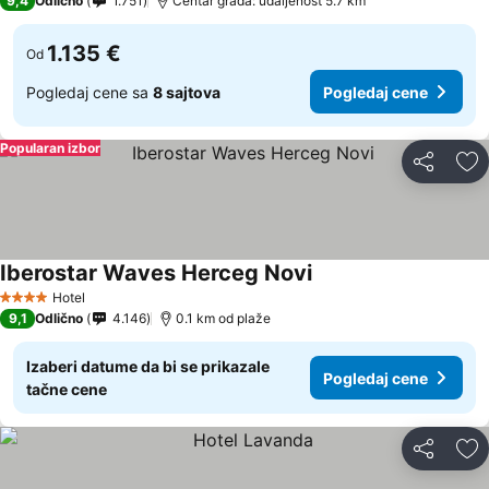
9,4
Odlično
1.751
Centar grada: udaljenost 5.7 km
1.135 €
Od
Pogledaj cene sa
8 sajtova
Pogledaj cene
Popularan izbor
Deli
Do
Iberostar Waves Herceg Novi
Pogledaj cene
Hotel
4 Zvezdice
9,1
Odlično
4.146
0.1 km od plaže
Izaberi datume da bi se prikazale
Pogledaj cene
tačne cene
Deli
Do