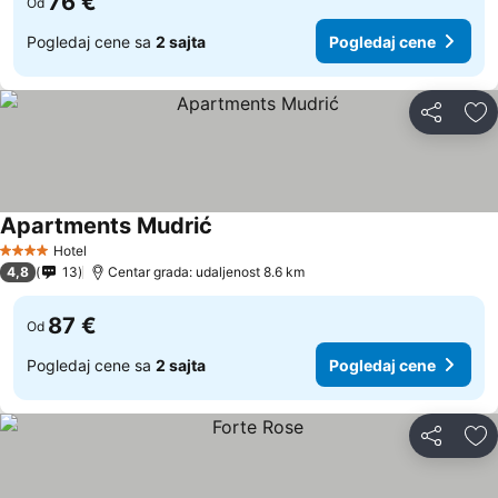
76 €
Od
Pogledaj cene sa
2 sajta
Pogledaj cene
Deli
Do
Apartments Mudrić
Pogledaj cene
Hotel
4 Zvezdice
4,8
13
Centar grada: udaljenost 8.6 km
87 €
Od
Pogledaj cene sa
2 sajta
Pogledaj cene
Deli
Do