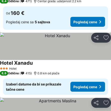
9,4
Odlično
471
Centar grada: udaljenost 2.2 km
160 €
Od
Pogledaj cene sa
5 sajtova
Pogledaj cene
Deli
Do
Hotel Xanadu
Pogledaj cene
Hotel
3 Zvezdice
8,6
Odlično
415
0.8 km od plaže
Izaberi datume da bi se prikazale
Pogledaj cene
tačne cene
Deli
Do