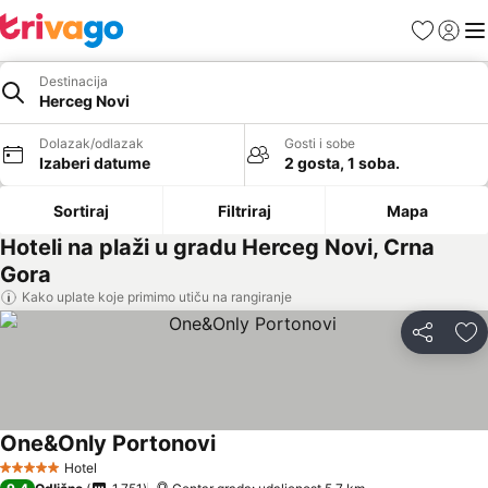
Favoriti
Prijavi
Men
Destinacija
Herceg Novi
Dolazak/odlazak
Gosti i sobe
Izaberi datume
2 gosta, 1 soba.
Sortiraj
Filtriraj
Mapa
Hoteli na plaži u gradu Herceg Novi, Crna
Gora
Kako uplate koje primimo utiču na rangiranje
Deli
Do
One&Only Portonovi
Pogledaj cene
Hotel
5 Zvezdice