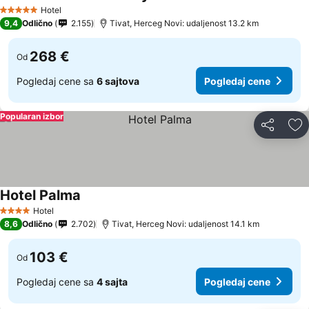
Pogledaj cene
Hotel
5 Zvezdice
9,4
Odlično
2.155
Tivat, Herceg Novi: udaljenost 13.2 km
268 €
Od
Pogledaj cene sa
6 sajtova
Pogledaj cene
Popularan izbor
Deli
Do
Hotel Palma
Pogledaj cene
Hotel
4 Zvezdice
8,6
Odlično
2.702
Tivat, Herceg Novi: udaljenost 14.1 km
103 €
Od
Pogledaj cene sa
4 sajta
Pogledaj cene