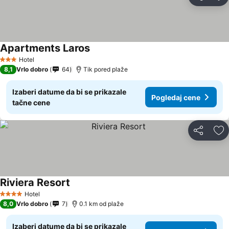
Deli
Do
Apartments Laros
Pogledaj cene
Hotel
3 Zvezdice
8,1
Vrlo dobro
64
Tik pored plaže
Izaberi datume da bi se prikazale
Pogledaj cene
tačne cene
Deli
Do
Riviera Resort
Pogledaj cene
Hotel
4 Zvezdice
8,0
Vrlo dobro
7
0.1 km od plaže
Izaberi datume da bi se prikazale