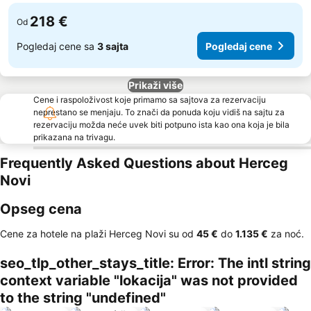
218 €
Od
Pogledaj cene sa
3 sajta
Pogledaj cene
Prikaži više
Cene i raspoloživost koje primamo sa sajtova za rezervaciju
neprestano se menjaju. To znači da ponuda koju vidiš na sajtu za
rezervaciju možda neće uvek biti potpuno ista kao ona koja je bila
prikazana na trivagu.
Frequently Asked Questions about Herceg
Novi
Opseg cena
Cene za hotele na plaži Herceg Novi su od
‎45 €
do
‎1.135 €
za noć.
seo_tlp_other_stays_title: Error: The intl string
context variable "lokacija" was not provided
to the string "undefined"