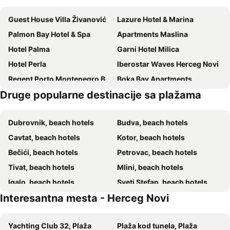
Guest House Villa Živanović
Lazure Hotel & Marina
Palmon Bay Hotel & Spa
Apartments Maslina
Hotel Palma
Garni Hotel Milica
Hotel Perla
Iberostar Waves Herceg Novi
Regent Porto Montenegro By Ihg
Boka Bay Apartments
Druge popularne destinacije sa plažama
Apartments Villa Mićunović
Apartments Mudrić
Hotel Lavanda
Hotel Azzurro
Dubrovnik, beach hotels
Budva, beach hotels
Apartments Grifone Lux
D&D Apartments Tivat
Cavtat, beach hotels
Kotor, beach hotels
Carine Hotel Park
Royal Blue Resort & Residences
Bečići, beach hotels
Petrovac, beach hotels
Heritage Grand Perast
Magnolia Place
Tivat, beach hotels
Mlini, beach hotels
Apartments Belani Zelenika
Montebay Perla
Igalo, beach hotels
Sveti Stefan, beach hotels
Casa Manor Boutique Hotel
One&Only Portonovi
Interesantna mesta - Herceg Novi
Miločer, beach hotels
Plat, beach hotels
Apartments Maxi Katić
Boutique Hotel Kredo
Perast, beach hotels
Župa dubrovačka, beach hotels
Anderba
Carine Hotel Delfin
Yachting Club 32, Plaža
Plaža kod tunela, Plaža
Trebinje, beach hotels
Risan, beach hotels
Hyatt Regency Kotor Bay Resort
HUMA Kotor Bay Hotel and Villas