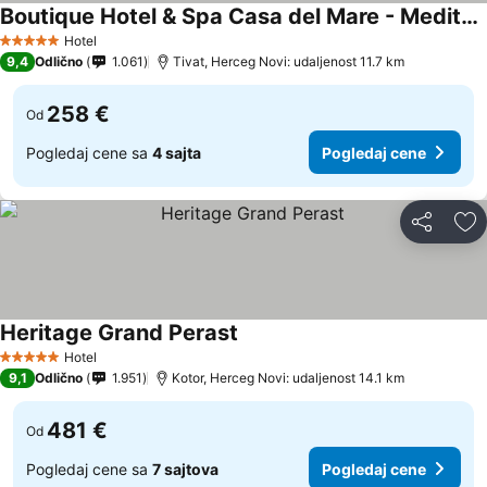
Boutique Hotel & Spa Casa del Mare - Mediterraneo
Pogledaj cene
Hotel
5 Zvezdice
9,4
Odlično
1.061
Tivat, Herceg Novi: udaljenost 11.7 km
258 €
Od
Pogledaj cene sa
4 sajta
Pogledaj cene
Deli
Do
Heritage Grand Perast
Pogledaj cene
Hotel
5 Zvezdice
9,1
Odlično
1.951
Kotor, Herceg Novi: udaljenost 14.1 km
481 €
Od
Pogledaj cene sa
7 sajtova
Pogledaj cene