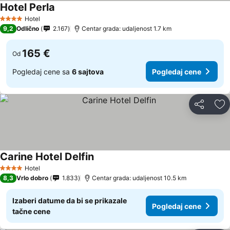
Hotel Perla
Pogledaj cene
Hotel
4 Zvezdice
9,2
Odlično
2.167
Centar grada: udaljenost 1.7 km
165 €
Od
Pogledaj cene sa
6 sajtova
Pogledaj cene
Deli
Do
Carine Hotel Delfin
Pogledaj cene
Hotel
4 Zvezdice
8,3
Vrlo dobro
1.833
Centar grada: udaljenost 10.5 km
Izaberi datume da bi se prikazale
Pogledaj cene
tačne cene