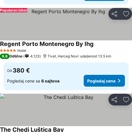
Popularan izbor
Deli
Do
Regent Porto Montenegro By Ihg
Pogledaj cene
Hotel
5 Zvezdice
9,6
Odlično
4.123
Tivat, Herceg Novi: udaljenost 13.5 km
380 €
Od
Pogledaj cene sa
6 sajtova
Pogledaj cene
Deli
Do
The Chedi Luštica Bay