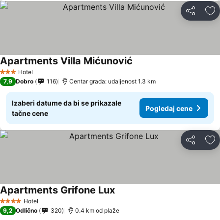
Deli
Do
Apartments Villa Mićunović
Pogledaj cene
Hotel
3 Zvezdice
7,9
Dobro
116
Centar grada: udaljenost 1.3 km
Izaberi datume da bi se prikazale
Pogledaj cene
tačne cene
Deli
Do
Apartments Grifone Lux
Pogledaj cene
Hotel
4 Zvezdice
9,2
Odlično
320
0.4 km od plaže