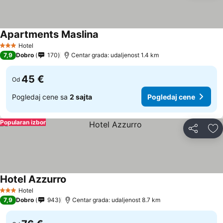
Apartments Maslina
Pogledaj cene
Hotel
3 Zvezdice
7,9
Dobro
170
Centar grada: udaljenost 1.4 km
45 €
Od
Pogledaj cene sa
2 sajta
Pogledaj cene
Popularan izbor
Deli
Do
Hotel Azzurro
Pogledaj cene
Hotel
3 Zvezdice
7,9
Dobro
943
Centar grada: udaljenost 8.7 km