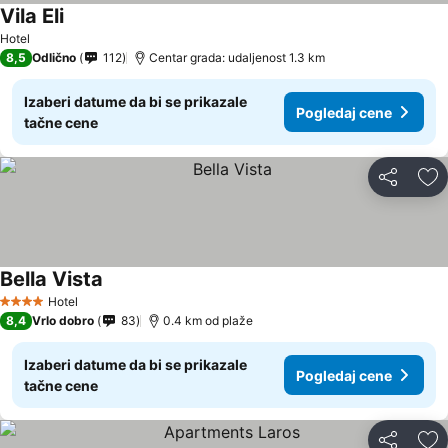
Vila Eli
Pogledaj cene
Hotel
8,5
Odlično
112
Centar grada: udaljenost 1.3 km
Izaberi datume da bi se prikazale
Pogledaj cene
tačne cene
Deli
Do
Bella Vista
Pogledaj cene
Hotel
4 Zvezdice
8,4
Vrlo dobro
83
0.4 km od plaže
Izaberi datume da bi se prikazale
Pogledaj cene
tačne cene