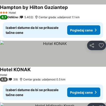
Hampton by Hilton Gaziantep
Hotel
3 Zvezdice
8,7
Odlično
5.402
Centar grada: udaljenost 1.1 km
Izaberi datume da bi se prikazale
Pogledaj cene
tačne cene
Deli
Do
Hotel KONAK
Hotel
6,9
39
Centar grada: udaljenost 0.5 km
Izaberi datume da bi se prikazale
Pogledaj cene
tačne cene