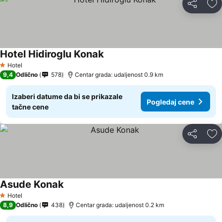
Deli
Do
Hotel Hidiroglu Konak
Hotel
1 Zvezdice
9,4
Odlično
578
Centar grada: udaljenost 0.9 km
Izaberi datume da bi se prikazale
Pogledaj cene
tačne cene
Deli
Do
Asude Konak
Hotel
1 Zvezdice
8,9
Odlično
438
Centar grada: udaljenost 0.2 km