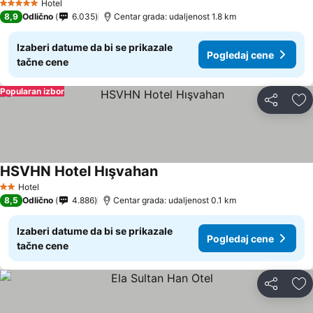
Hotel
5 Zvezdice
8,9
Odlično
6.035
Centar grada: udaljenost 1.8 km
Izaberi datume da bi se prikazale
Pogledaj cene
tačne cene
Popularan izbor
Deli
Do
HSVHN Hotel Hışvahan
Hotel
2 Zvezdice
8,5
Odlično
4.886
Centar grada: udaljenost 0.1 km
Izaberi datume da bi se prikazale
Pogledaj cene
tačne cene
Deli
Do