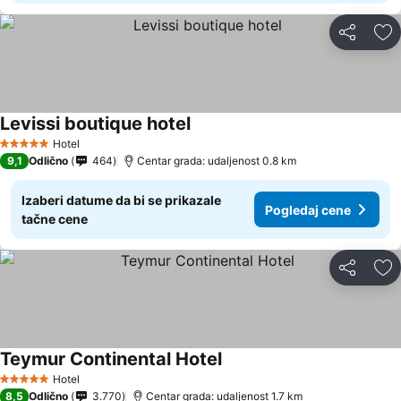
Deli
Do
Levissi boutique hotel
Hotel
5 Zvezdice
9,1
Odlično
464
Centar grada: udaljenost 0.8 km
Izaberi datume da bi se prikazale
Pogledaj cene
tačne cene
Deli
Do
Teymur Continental Hotel
Hotel
5 Zvezdice
8,5
Odlično
3.770
Centar grada: udaljenost 1.7 km