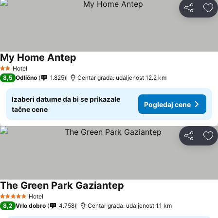
Deli
Do
My Home Antep
Hotel
2 Zvezdice
8,5
Odlično
1.825
Centar grada: udaljenost 12.2 km
Izaberi datume da bi se prikazale
Pogledaj cene
tačne cene
Deli
Do
The Green Park Gaziantep
Hotel
5 Zvezdice
8,2
Vrlo dobro
4.758
Centar grada: udaljenost 1.1 km