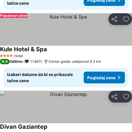
Pogledaj cene
tačne cene
Popularan izbor
Deli
Do
Kule Hotel & Spa
Hotel
4 Zvezdice
8,9
Odlično
11.867
Centar grada: udaljenost 6.3 km
Izaberi datume da bi se prikazale
Pogledaj cene
tačne cene
Deli
Do
Divan Gaziantep