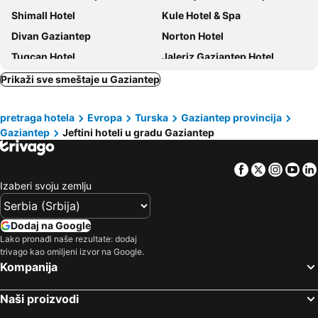
Shimall Hotel
Kule Hotel & Spa
Divan Gaziantep
Norton Hotel
Tugcan Hotel
Jaleriz Gaziantep Hotel
Prikaži sve smeštaje u Gaziantep
pretraga hotela
Evropa
Turska
Gaziantep provincija
Gaziantep
Jeftini hoteli u gradu Gaziantep
Facebook
Twitter
Insta
Yo
Izaberi svoju zemlju
Dodaj na Google
Lako pronađi naše rezultate: dodaj
trivago kao omiljeni izvor na Google.
Kompanija
Naši proizvodi