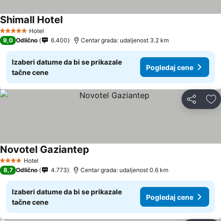
Shimall Hotel
Hotel
5 Zvezdice
9,0
Odlično
6.400
Centar grada: udaljenost 3.2 km
Izaberi datume da bi se prikazale
Pogledaj cene
tačne cene
Deli
Do
Novotel Gaziantep
Hotel
4 Zvezdice
8,7
Odlično
4.773
Centar grada: udaljenost 0.6 km
Izaberi datume da bi se prikazale
Pogledaj cene
tačne cene