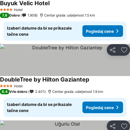
Buyuk Velic Hotel
Hotel
4 Zvezdice
7,6
Dobro
1.908
Centar grada: udaljenost 1.5 km
Izaberi datume da bi se prikazale
Pogledaj cene
tačne cene
Deli
Do
DoubleTree by Hilton Gaziantep
Hotel
4 Zvezdice
8,4
Vrlo dobro
2.401
Centar grada: udaljenost 1.9 km
Izaberi datume da bi se prikazale
Pogledaj cene
tačne cene
Deli
Do