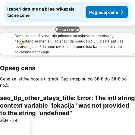
Izaberi datume da bi se prikazale
Pogledaj cene
tačne cene
Prikaži više
Cene i raspoloživost koje primamo sa sajtova za rezervaciju
neprestano se menjaju. To znači da ponuda koju vidiš na sajtu za
rezervaciju možda neće uvek biti potpuno ista kao ona koja je bila
prikazana na trivagu.
Opseg cena
Cene za jeftine hotele u gradu Gaziantep su od
‎38 €
do
‎38 €
po
noći.
seo_tlp_other_stays_title: Error: The intl string
context variable "lokacija" was not provided
to the string "undefined"