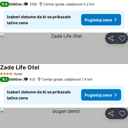
9,6
Odlično
356
Centar grada: udaljenost 0.2 km
Izaberi datume da bi se prikazale
Pogledaj cene
tačne cene
Deli
Do
Zade Life Otel
Hotel
4 Zvezdice
9,1
Odlično
43
Centar grada: udaljenost 7.4 km
Izaberi datume da bi se prikazale
Pogledaj cene
tačne cene
Deli
Do