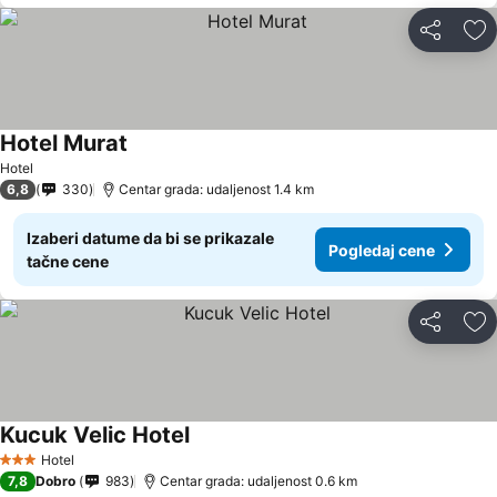
Deli
Do
Hotel Murat
Hotel
6,8
330
Centar grada: udaljenost 1.4 km
Izaberi datume da bi se prikazale
Pogledaj cene
tačne cene
Deli
Do
Kucuk Velic Hotel
Hotel
3 Zvezdice
7,8
Dobro
983
Centar grada: udaljenost 0.6 km