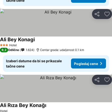
tačne cene
Deli
Do
Ali Bey Konagi
Hotel
3 Zvezdice
9,2
Odlično
1.624
Centar grada: udaljenost 0.1 km
Izaberi datume da bi se prikazale
Pogledaj cene
tačne cene
Deli
Do
Ali Rıza Bey Konağı
Hotel