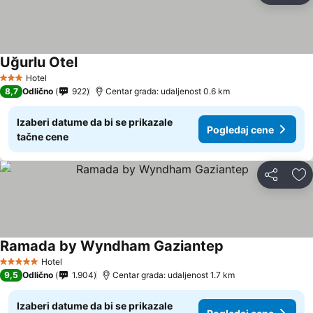
Uğurlu Otel
Hotel
3 Zvezdice
8,7
Odlično
922
Centar grada: udaljenost 0.6 km
Izaberi datume da bi se prikazale
Pogledaj cene
tačne cene
Deli
Do
Ramada by Wyndham Gaziantep
Hotel
5 Zvezdice
9,5
Odlično
1.904
Centar grada: udaljenost 1.7 km
Izaberi datume da bi se prikazale