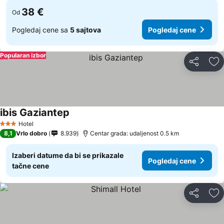
38 €
Od
Pogledaj cene sa
5 sajtova
Pogledaj cene
Popularan izbor
Deli
Do
ibis Gaziantep
Hotel
3 Zvezdice
8,1
Vrlo dobro
8.939
Centar grada: udaljenost 0.5 km
Izaberi datume da bi se prikazale
Pogledaj cene
tačne cene
Deli
Do