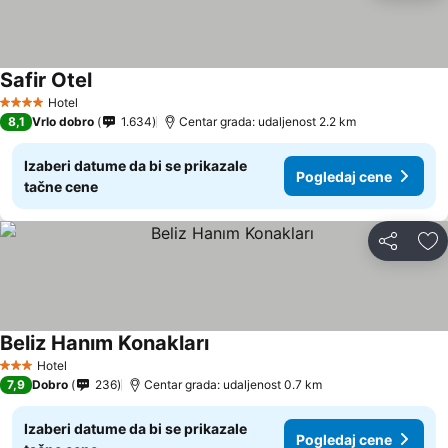
Safir Otel
Hotel
4 Zvezdice
8,1
Vrlo dobro
1.634
Centar grada: udaljenost 2.2 km
Izaberi datume da bi se prikazale
Pogledaj cene
tačne cene
Deli
Do
Beliz Hanım Konakları
Hotel
3 Zvezdice
7,9
Dobro
236
Centar grada: udaljenost 0.7 km
Izaberi datume da bi se prikazale
Pogledaj cene