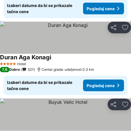
Izaberi datume da bi se prikazale
Pogledaj cene
tačne cene
Deli
Do
Duran Aga Konagi
Hotel
5 Zvezdice
7,6
Dobro
521
Centar grada: udaljenost 0.3 km
Izaberi datume da bi se prikazale
Pogledaj cene
tačne cene
Deli
Do