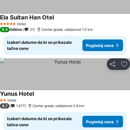
Ela Sultan Han Otel
Hotel
5 Zvezdice
9,3
Odlično
21
Centar grada: udaljenost 1.0 km
Izaberi datume da bi se prikazale
Pogledaj cene
tačne cene
Deli
Do
Yunus Hotel
Hotel
2 Zvezdice
6,7
1.677
Centar grada: udaljenost 0.6 km
Izaberi datume da bi se prikazale
Pogledaj cene
tačne cene