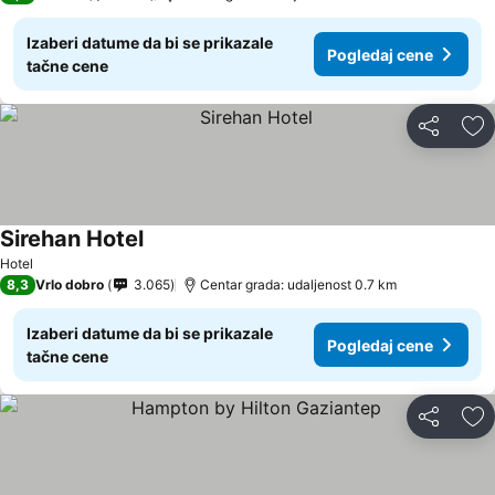
Izaberi datume da bi se prikazale
Pogledaj cene
tačne cene
Deli
Do
Sirehan Hotel
Hotel
8,3
Vrlo dobro
3.065
Centar grada: udaljenost 0.7 km
Izaberi datume da bi se prikazale
Pogledaj cene
tačne cene
Deli
Do