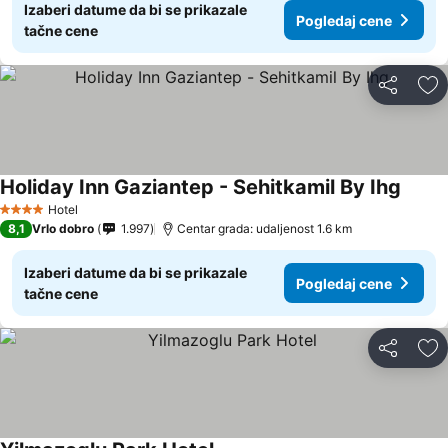
Izaberi datume da bi se prikazale
Pogledaj cene
tačne cene
Deli
Do
Holiday Inn Gaziantep - Sehitkamil By Ihg
Hotel
4 Zvezdice
8,1
Vrlo dobro
1.997
Centar grada: udaljenost 1.6 km
Izaberi datume da bi se prikazale
Pogledaj cene
tačne cene
Deli
Do