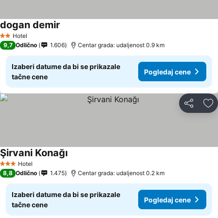
dogan demir
Hotel
2 Zvezdice
9,7
Odlično
1.606
Centar grada: udaljenost 0.9 km
Izaberi datume da bi se prikazale
Pogledaj cene
tačne cene
Deli
Do
Şirvani Konağı
Hotel
3 Zvezdice
8,8
Odlično
1.475
Centar grada: udaljenost 0.2 km
Izaberi datume da bi se prikazale
Pogledaj cene
tačne cene