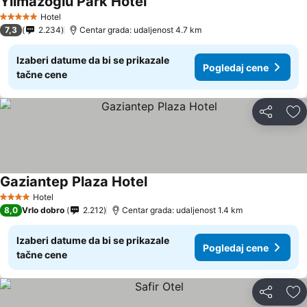
Yilmazoglu Park Hotel
Hotel
5 Zvezdice
7,3
2.234
Centar grada: udaljenost 4.7 km
Izaberi datume da bi se prikazale
Pogledaj cene
tačne cene
Deli
Do
Gaziantep Plaza Hotel
Hotel
4 Zvezdice
8,0
Vrlo dobro
2.212
Centar grada: udaljenost 1.4 km
Izaberi datume da bi se prikazale
Pogledaj cene
tačne cene
Deli
Do