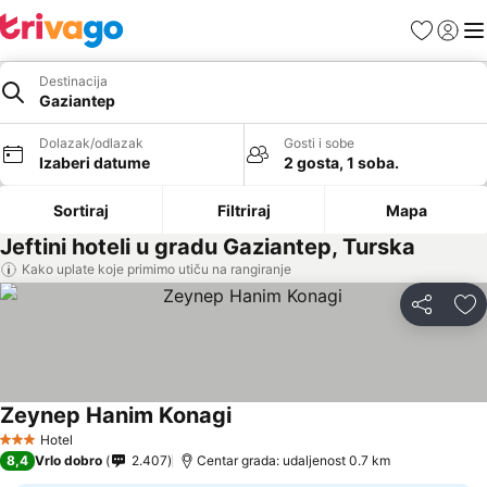
Favoriti
Prijavi
Men
Destinacija
Gaziantep
Dolazak/odlazak
Gosti i sobe
Izaberi datume
2 gosta, 1 soba.
Sortiraj
Filtriraj
Mapa
Jeftini hoteli u gradu Gaziantep, Turska
Kako uplate koje primimo utiču na rangiranje
Deli
Do
Zeynep Hanim Konagi
Hotel
3 Zvezdice
8,4
Vrlo dobro
2.407
Centar grada: udaljenost 0.7 km