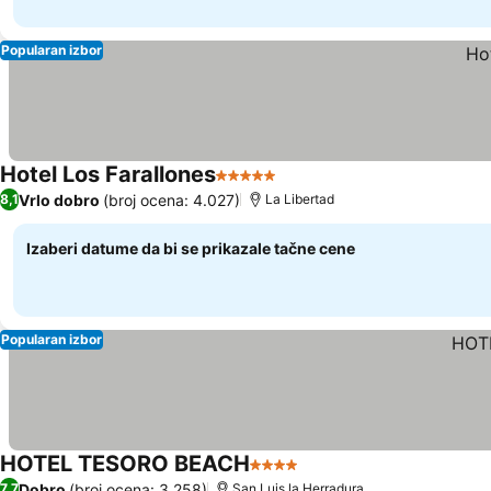
Popularan izbor
Hotel Los Farallones
5 Zvezdice
Vrlo dobro
(broj ocena: 4.027)
8,1
La Libertad
Izaberi datume da bi se prikazale tačne cene
Popularan izbor
HOTEL TESORO BEACH
4 Zvezdice
Dobro
(broj ocena: 3.258)
7,7
San Luis la Herradura