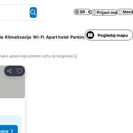
SR · €
Meni
Prijavi me
Pogledaj mapu
te
Klimatizacija
Wi-Fi
Apart hotel
Parking
Kako uplate koje primimo utiču na rangiranje
Dodati u favorite
Deli
cene