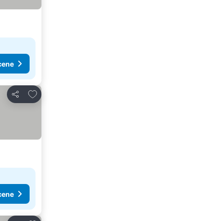
cene
Dodati u favorite
Deli
cene