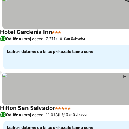
Hotel Gardenia Inn
3 Zvezdice
Odlično
(broj ocena: 2.711)
8,5
San Salvador
Izaberi datume da bi se prikazale tačne cene
Hilton San Salvador
5 Zvezdice
Odlično
(broj ocena: 11.018)
8,9
San Salvador
Izaberi datume da bi se prikazale tačne cene