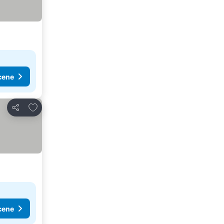
cene
Dodati u favorite
Deli
cene