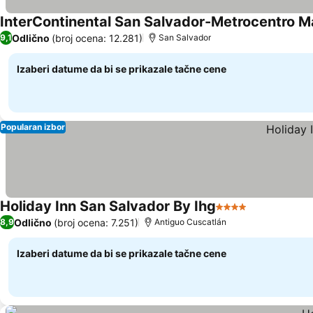
InterContinental San Salvador-Metrocentro Ma
Odlično
(broj ocena: 12.281)
9,1
San Salvador
Izaberi datume da bi se prikazale tačne cene
Popularan izbor
Holiday Inn San Salvador By Ihg
4 Zvezdice
Odlično
(broj ocena: 7.251)
8,9
Antiguo Cuscatlán
Izaberi datume da bi se prikazale tačne cene