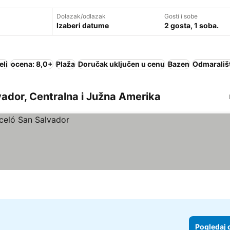
Dolazak/odlazak
Gosti i sobe
Izaberi datume
2 gosta, 1 soba.
eli
ocena: 8,0+
Plaža
Doručak uključen u cenu
Bazen
Odmarališ
lvador, Centralna i Južna Amerika
Pogledaj 