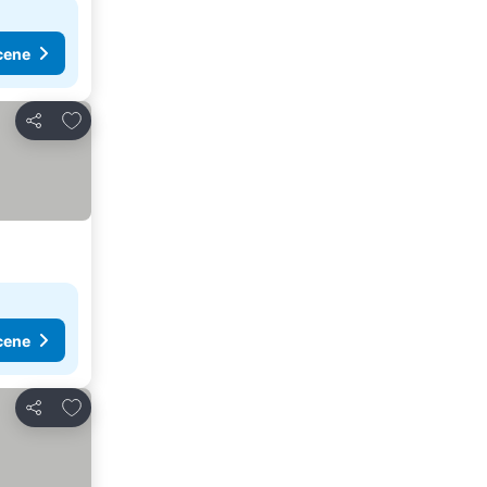
cene
Dodati u favorite
Deli
cene
Dodati u favorite
Deli