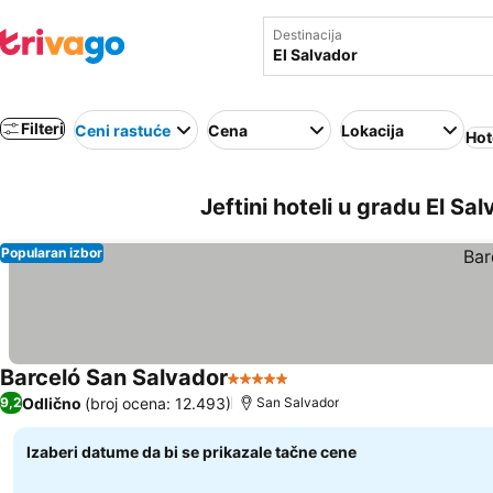
Destinacija
Filteri
Ceni rastuće
Cena
Lokacija
Hot
Jeftini hoteli u gradu El Sa
Popularan izbor
Barceló San Salvador
5 Zvezdice
Odlično
(broj ocena: 12.493)
9,2
San Salvador
Izaberi datume da bi se prikazale tačne cene