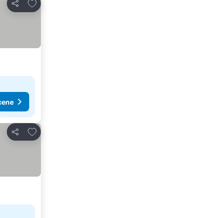
Dodati u favorite
Deli
cene
Dodati u favorite
Deli