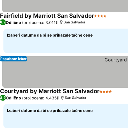
Fairfield by Marriott San Salvador
4 Zvezdice
Odlično
(broj ocena: 3.011)
8,9
San Salvador
Izaberi datume da bi se prikazale tačne cene
Popularan izbor
Courtyard by Marriott San Salvador
4 Zvezdice
Odlično
(broj ocena: 4.435)
8,9
San Salvador
Izaberi datume da bi se prikazale tačne cene