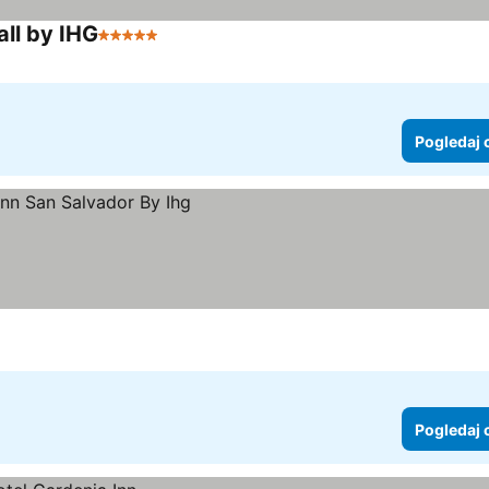
ll by IHG
5 Zvezdice
Pogledaj 
Pogledaj 