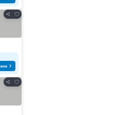
Dodati u favorite
Deli
cene
Dodati u favorite
Deli