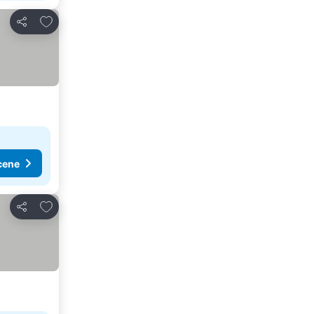
Dodati u favorite
Deli
cene
Dodati u favorite
Deli