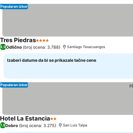
Popularan izbor
Tres Piedras
4 Zvezdice
Odlično
(broj ocena: 3.788)
9,0
Santiago Texacuangos
Izaberi datume da bi se prikazale tačne cene
Popularan izbor
Hotel La Estancia
2 Zvezdice
Dobro
(broj ocena: 3.275)
7,9
San Luis Talpa