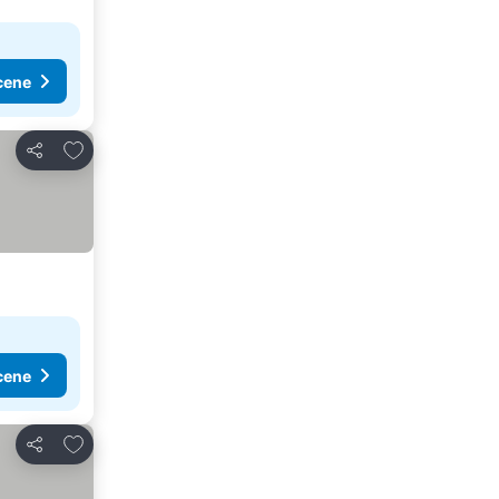
cene
Dodati u favorite
Deli
cene
Dodati u favorite
Deli