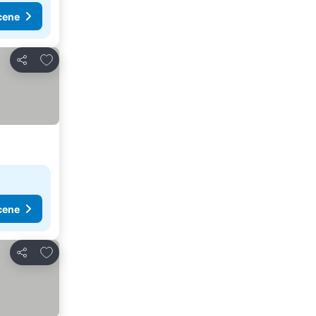
cene
Dodati u favorite
Deli
cene
Dodati u favorite
Deli