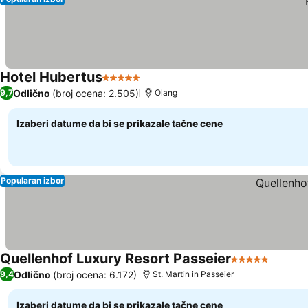
Hotel Hubertus
5 Zvezdice
Odlično
(broj ocena: 2.505)
9,7
Olang
Izaberi datume da bi se prikazale tačne cene
Popularan izbor
Quellenhof Luxury Resort Passeier
5 Zvezdice
Odlično
(broj ocena: 6.172)
9,4
St. Martin in Passeier
Izaberi datume da bi se prikazale tačne cene