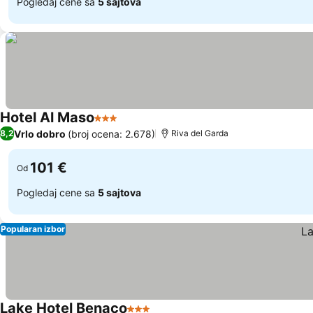
Pogledaj cene sa
5 sajtova
Hotel Al Maso
3 Zvezdice
Vrlo dobro
(broj ocena: 2.678)
8,2
Riva del Garda
101 €
Od
Pogledaj cene sa
5 sajtova
Popularan izbor
Lake Hotel Benaco