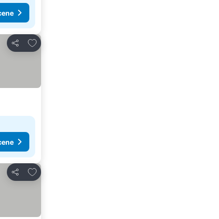
cene
Dodati u favorite
Deli
cene
Dodati u favorite
Deli