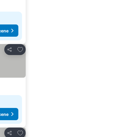
cene
Dodati u favorite
Deli
cene
Dodati u favorite
Deli