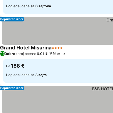
Pogledaj cene sa
6 sajtova
Popularan izbor
Grand Hotel Misurina
4 Zvezdice
Dobro
(broj ocena: 6.011)
7,5
Misurina
188 €
Od
Pogledaj cene sa
3 sajta
Popularan izbor