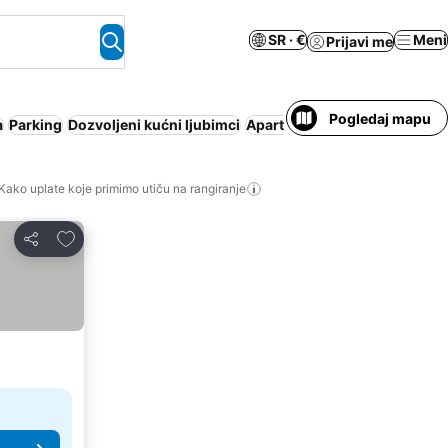
SR · €
Meni
Prijavi me
Pogledaj mapu
a
Parking
Dozvoljeni kućni ljubimci
Apart hotel
Odmaralište
Besp
Kako uplate koje primimo utiču na rangiranje
Dodati u favorite
Deli