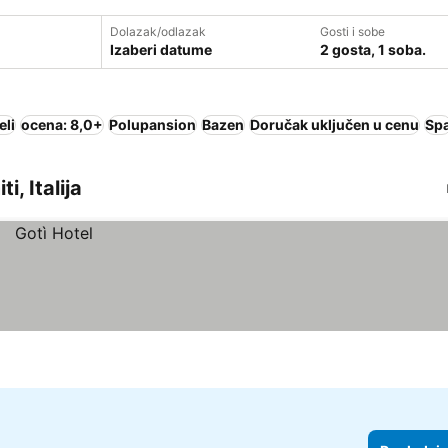
Dolazak/odlazak
Gosti i sobe
Izaberi datume
2 gosta, 1 soba.
eli
ocena: 8,0+
Polupansion
Bazen
Doručak uključen u cenu
Sp
i, Italija