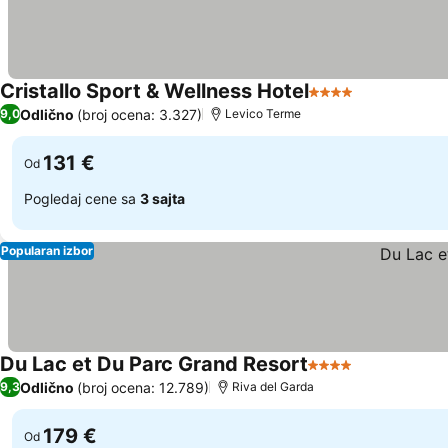
Cristallo Sport & Wellness Hotel
4 Zvezdice
Odlično
(broj ocena: 3.327)
9,0
Levico Terme
131 €
Od
Pogledaj cene sa
3 sajta
Popularan izbor
Du Lac et Du Parc Grand Resort
4 Zvezdice
Odlično
(broj ocena: 12.789)
9,3
Riva del Garda
179 €
Od