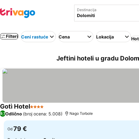
Destinacija
Filteri
Ceni rastuće
Cena
Lokacija
Hot
Jeftini hoteli u gradu Dolomit
Gotì Hotel
4 Zvezdice
Odlično
(broj ocena: 5.008)
9,1
Nago Torbole
79 €
Od