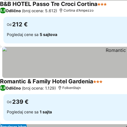
B&B HOTEL Passo Tre Croci Cortina
3 Zvezdice
Odlično
(broj ocena: 5.612)
8,8
Cortina d'Ampezzo
212 €
Od
Pogledaj cene sa
5 sajtova
Romantic & Family Hotel Gardenia
3 Zvezdice
Odlično
(broj ocena: 1.129)
8,8
Folkenštajn
239 €
Od
Pogledaj cene sa
1 sajta
Popularan izbor