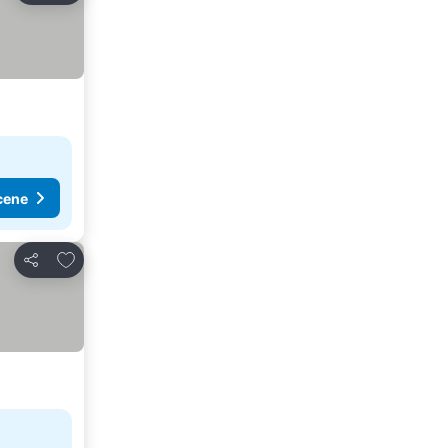
cene
Dodati u favorite
Deli