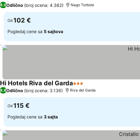
3 Zvezdice
Odlično
(broj ocena: 4.382)
9,0
Nago Torbole
102 €
Od
Pogledaj cene sa
5 sajtova
Hi Hotels Riva del Garda
3 Zvezdice
Odlično
(broj ocena: 3.136)
8,8
Riva del Garda
115 €
Od
Pogledaj cene sa
3 sajta