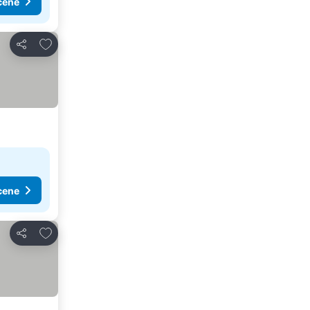
cene
Dodati u favorite
Deli
cene
Dodati u favorite
Deli