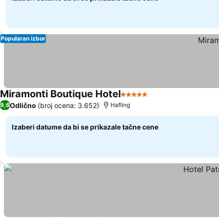
Popularan izbor
Miramonti Boutique Hotel
5 Zvezdice
Odlično
(broj ocena: 3.652)
9,6
Hafling
Izaberi datume da bi se prikazale tačne cene