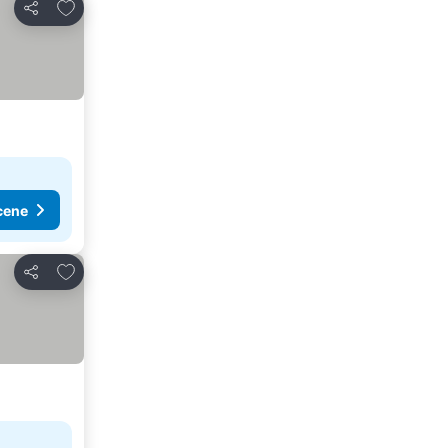
Dodati u favorite
Deli
cene
Dodati u favorite
Deli