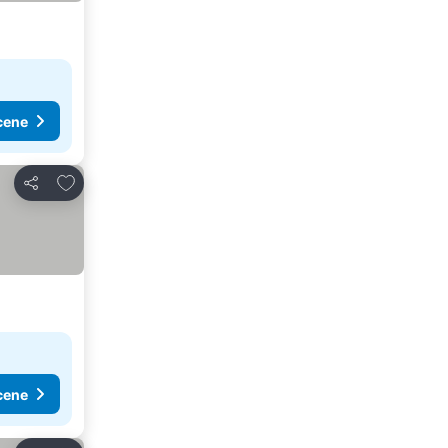
cene
Dodati u favorite
Deli
cene