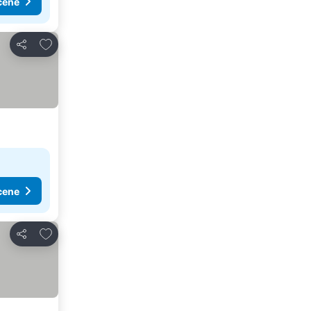
cene
Dodati u favorite
Deli
cene
Dodati u favorite
Deli