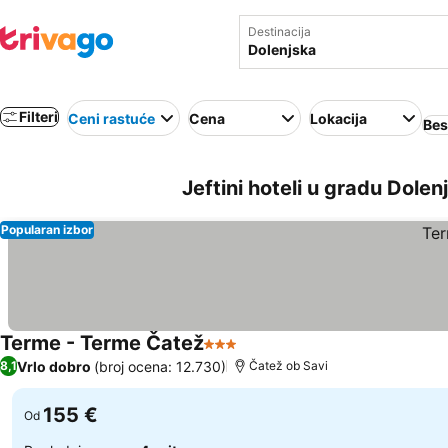
Destinacija
Filteri
Ceni rastuće
Cena
Lokacija
Bes
Jeftini hoteli u gradu Dolen
Popularan izbor
Terme - Terme Čatež
3 Zvezdice
Vrlo dobro
(broj ocena: 12.730)
8,1
Čatež ob Savi
155 €
Od