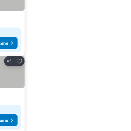
cene
Dodati u favorite
Deli
cene