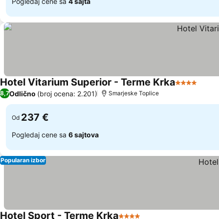
Pogledaj cene sa
4 sajta
Hotel Vitarium Superior - Terme Krka
4 Zvezdice
Odlično
(broj ocena: 2.201)
8,7
Smarjeske Toplice
237 €
Od
Pogledaj cene sa
6 sajtova
Popularan izbor
Hotel Sport - Terme Krka