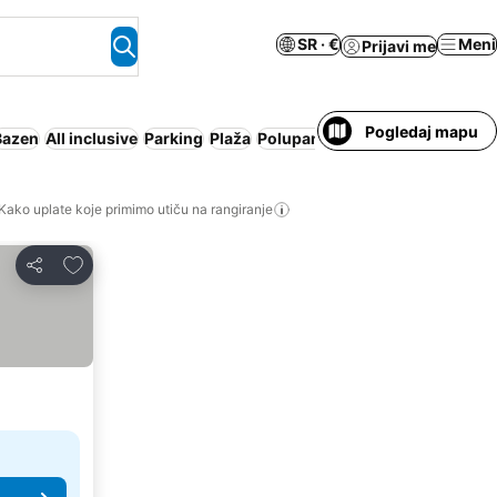
SR · €
Meni
Prijavi me
Pogledaj mapu
Bazen
All inclusive
Parking
Plaža
Polupansion
Apart hotel
Pun p
Kako uplate koje primimo utiču na rangiranje
Dodati u favorite
Deli