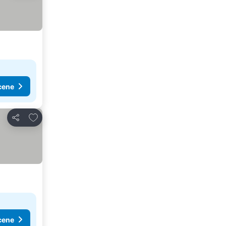
cene
Dodati u favorite
Deli
cene