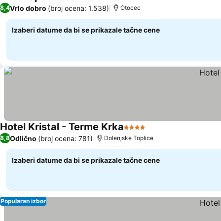
4 Zvezdice
Vrlo dobro
(broj ocena: 1.538)
8,4
Otocec
Izaberi datume da bi se prikazale tačne cene
Hotel Kristal - Terme Krka
4 Zvezdice
Odlično
(broj ocena: 781)
8,8
Dolenjske Toplice
Izaberi datume da bi se prikazale tačne cene
Popularan izbor