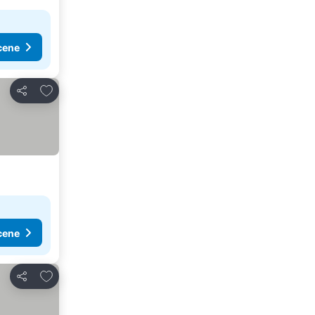
cene
Dodati u favorite
Deli
cene
Dodati u favorite
Deli