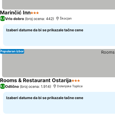
Marinčić Inn
3 Zvezdice
Vrlo dobro
(broj ocena: 442)
8,0
Škocjan
Izaberi datume da bi se prikazale tačne cene
Popularan izbor
Rooms & Restaurant Ostarija
3 Zvezdice
Odlično
(broj ocena: 1.914)
9,2
Dolenjske Toplice
Izaberi datume da bi se prikazale tačne cene