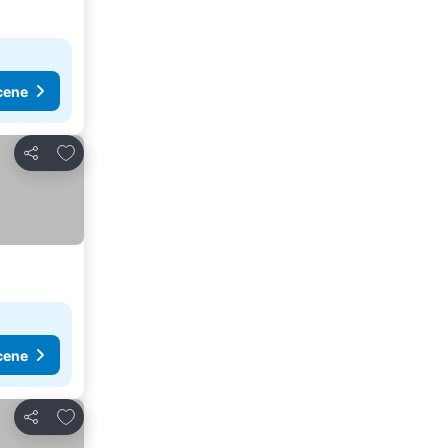
cene
Dodati u favorite
Deli
cene
Dodati u favorite
Deli