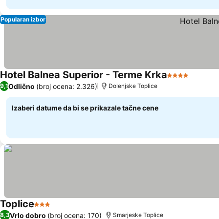
Popularan izbor
Hotel Balnea Superior - Terme Krka
4 Zvezdice
Odlično
(broj ocena: 2.326)
9,1
Dolenjske Toplice
Izaberi datume da bi se prikazale tačne cene
Toplice
3 Zvezdice
Vrlo dobro
(broj ocena: 170)
8,3
Smarjeske Toplice