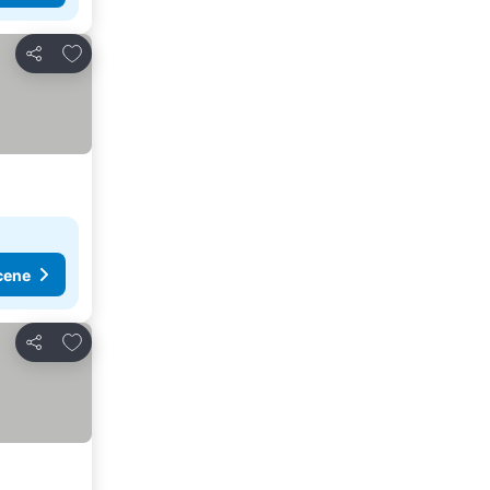
Dodati u favorite
Deli
cene
Dodati u favorite
Deli