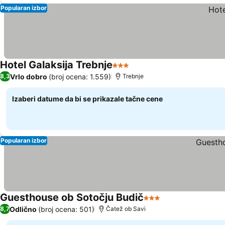
Popularan izbor
Hotel Galaksija Trebnje
3 Zvezdice
Vrlo dobro
(broj ocena: 1.559)
8,3
Trebnje
Izaberi datume da bi se prikazale tačne cene
Popularan izbor
Guesthouse ob Sotočju Budič
3 Zvezdice
Odlično
(broj ocena: 501)
8,7
Čatež ob Savi