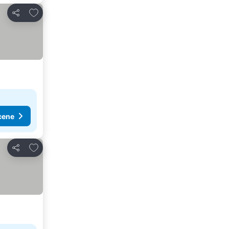
Dodati u favorite
Deli
cene
Dodati u favorite
Deli