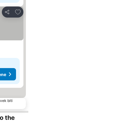
Dodati u favorite
Deli
ene
vek biti
to the