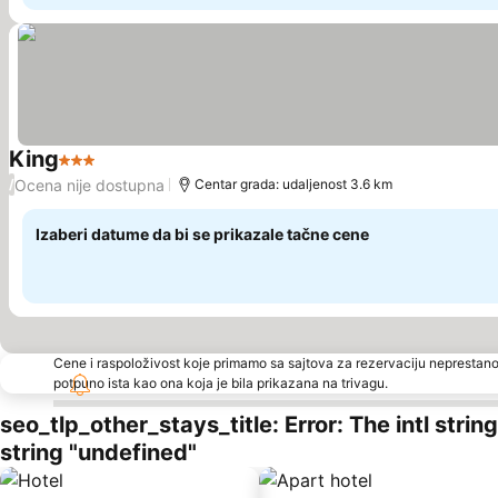
King
3 Zvezdice
Pogledaj cene
Ocena nije dostupna
/
Centar grada: udaljenost 3.6 km
Izaberi datume da bi se prikazale tačne cene
Cene i raspoloživost koje primamo sa sajtova za rezervaciju neprestano
potpuno ista kao ona koja je bila prikazana na trivagu.
seo_tlp_other_stays_title: Error: The intl stri
string "undefined"