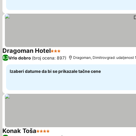
Dragoman Hotel
3 Zvezdice
Pogledaj cene
Vrlo dobro
(broj ocena: 897)
8,2
Dragoman, Dimitrovgrad: udaljenost 
Izaberi datume da bi se prikazale tačne cene
Konak Toša
4 Zvezdice
Pogledaj cene