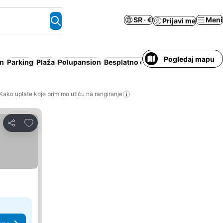
SR · €
Meni
Prijavi me
Pogledaj mapu
n
Parking
Plaža
Polupansion
Besplatno otkazivanje
Kako uplate koje primimo utiču na rangiranje
Dodati u favorite
Deli