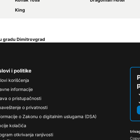
King
i u gradu Dimitrovgrad
lovi i politike
P
lovi korišćenja
avne informacije
java o pristupačnosti
aveštenje o privatnosti
formacije o Zakonu o digitalnim uslugama (DSA)
cije kolačića
triva
ogram otkrivanja ranjivosti
Copyr