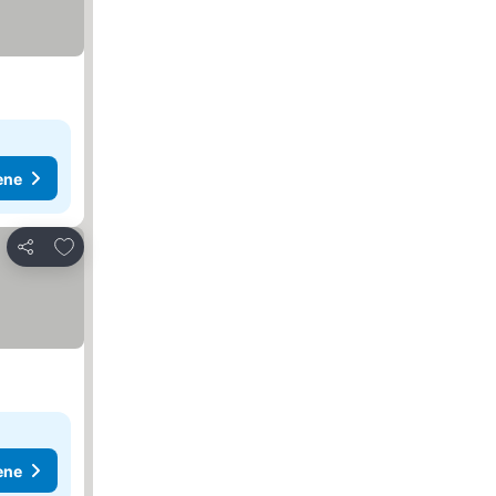
ene
Dodati u favorite
Deli
ene