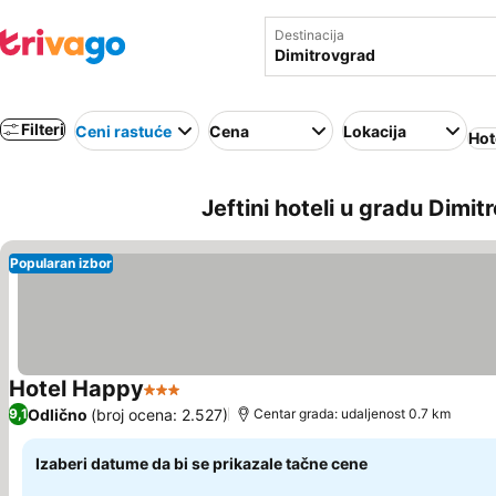
Destinacija
Filteri
Ceni rastuće
Cena
Lokacija
Hot
Jeftini hoteli u gradu Dimit
Popularan izbor
Hotel Happy
3 Zvezdice
Pogledaj cene
Odlično
(broj ocena: 2.527)
9,1
Centar grada: udaljenost 0.7 km
Izaberi datume da bi se prikazale tačne cene