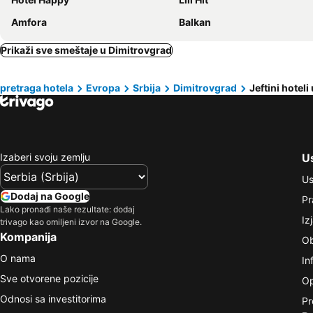
Amfora
Balkan
Prikaži sve smeštaje u Dimitrovgrad
pretraga hotela
Evropa
Srbija
Dimitrovgrad
Jeftini hotel
Izaberi svoju zemlju
Us
Us
Dodaj na Google
Pr
Lako pronađi naše rezultate: dodaj
Iz
trivago kao omiljeni izvor na Google.
Kompanija
Ob
O nama
In
Sve otvorene pozicije
Op
Odnosi sa investitorima
Pr