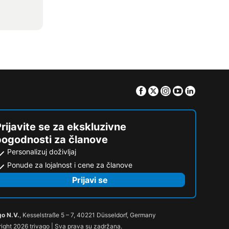
Facebook
Twitter
Instagram
Youtube
Linkedin
rijavite se za ekskluzivne
pogodnosti za članove
Personalizuj doživljaj
Ponude za lojalnost i cene za članove
Prijavi se
go N.V.
, Kesselstraße 5 – 7, 40221 Düsseldorf, Germany
ight 2026 trivago | Sva prava su zadržana.