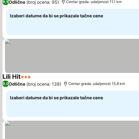
Odlično
(broj ocena: 95)
9,5
Centar grada: udaljenost 11.1 km
Izaberi datume da bi se prikazale tačne cene
Lili Hit
3 Zvezdice
Pogledaj cene
Odlično
(broj ocena: 139)
9,0
Centar grada: udaljenost 15.8 km
Izaberi datume da bi se prikazale tačne cene