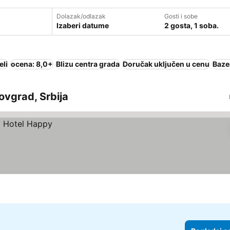
Dolazak/odlazak
Gosti i sobe
Izaberi datume
2 gosta, 1 soba.
eli
ocena: 8,0+
Blizu centra grada
Doručak uključen u cenu
Baze
rovgrad, Srbija