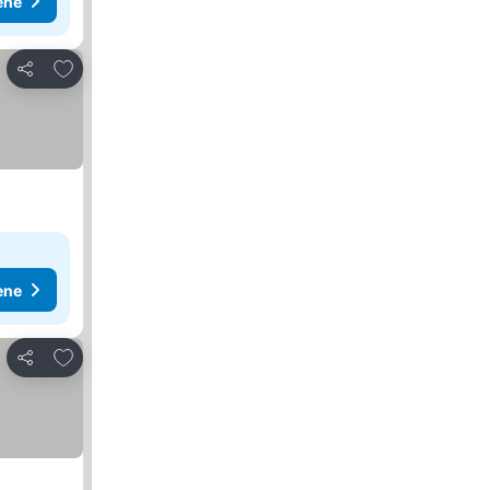
ene
Dodati u favorite
Deli
ene
Dodati u favorite
Deli