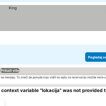
Pogledaj c
Prikaži više
 se menjaju. To znači da ponuda koju vidiš na sajtu za rezervaciju možda neće u
ng context variable "lokacija" was not provided 