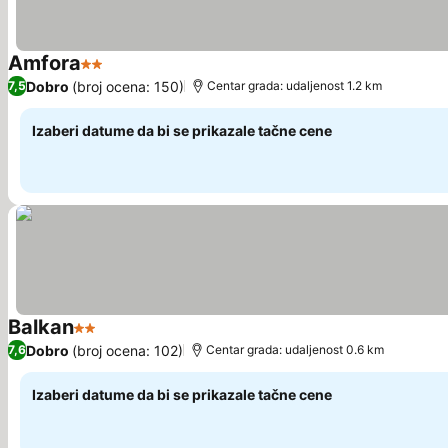
Amfora
2 Zvezdice
Pogledaj cene
Dobro
(broj ocena: 150)
7,5
Centar grada: udaljenost 1.2 km
Izaberi datume da bi se prikazale tačne cene
Balkan
2 Zvezdice
Pogledaj cene
Dobro
(broj ocena: 102)
7,6
Centar grada: udaljenost 0.6 km
Izaberi datume da bi se prikazale tačne cene