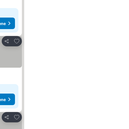
ene
Dodati u favorite
Deli
ene
Dodati u favorite
Deli