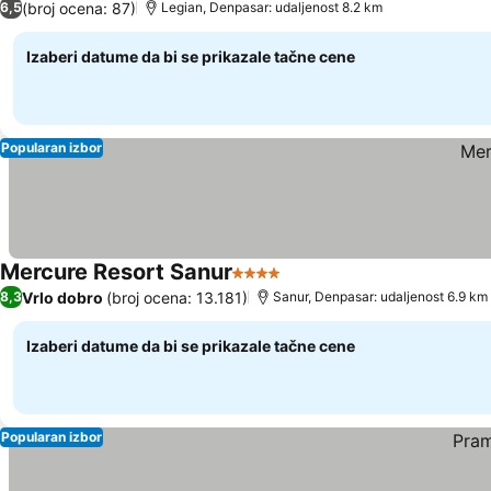
(broj ocena: 87)
6,5
Legian, Denpasar: udaljenost 8.2 km
Izaberi datume da bi se prikazale tačne cene
Popularan izbor
Mercure Resort Sanur
4 Zvezdice
Pogledaj cene
Vrlo dobro
(broj ocena: 13.181)
8,3
Sanur, Denpasar: udaljenost 6.9 km
Izaberi datume da bi se prikazale tačne cene
Popularan izbor