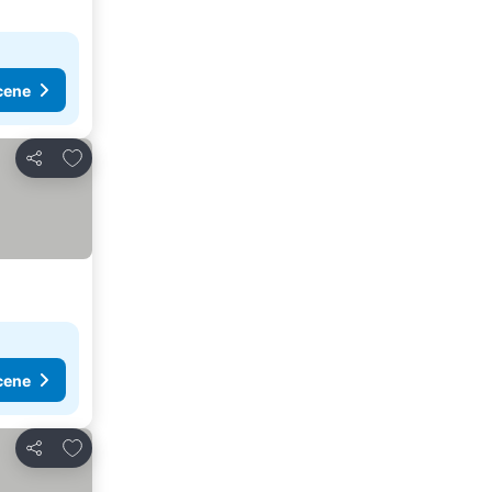
cene
Dodati u favorite
Deli
cene
Dodati u favorite
Deli