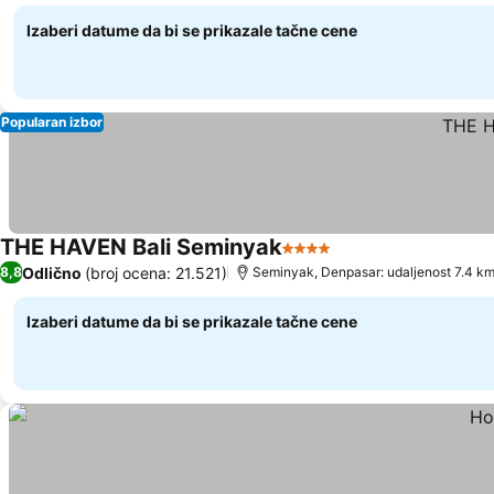
Izaberi datume da bi se prikazale tačne cene
Popularan izbor
THE HAVEN Bali Seminyak
4 Zvezdice
Pogledaj cene
Odlično
(broj ocena: 21.521)
8,8
Seminyak, Denpasar: udaljenost 7.4 k
Izaberi datume da bi se prikazale tačne cene