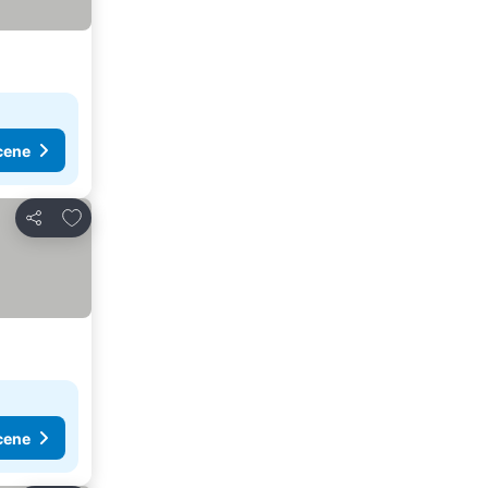
cene
Dodati u favorite
Deli
cene