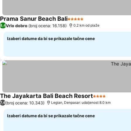
Prama Sanur Beach Bali
5 Zvezdice
Pogledaj cene
Vrlo dobro
(broj ocena: 16.158)
8,4
0.2 km od plaže
Izaberi datume da bi se prikazale tačne cene
The Jayakarta Bali Beach Resort
4 Zvezdice
Pogledaj c
(broj ocena: 10.343)
7,4
Legian, Denpasar: udaljenost 8.0 km
Izaberi datume da bi se prikazale tačne cene