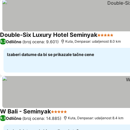
Double-Six Luxury Hotel Seminyak
5 Zvezdice
Pogled
Odlično
(broj ocena: 9.601)
9,3
Kuta, Denpasar: udaljenost 8.0 km
Izaberi datume da bi se prikazale tačne cene
W Bali - Seminyak
5 Zvezdice
Pogledaj cene
Odlično
(broj ocena: 14.885)
9,3
Kuta, Denpasar: udaljenost 8.4 km