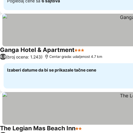
Pogledaj cene sa
6 sajtova
Ganga Hotel & Apartment
3 Zvezdice
Pogledaj cene
(broj ocena: 1.243)
6,9
Centar grada: udaljenost 4.7 km
Izaberi datume da bi se prikazale tačne cene
The Legian Mas Beach Inn
2 Zvezdice
Pogledaj cene