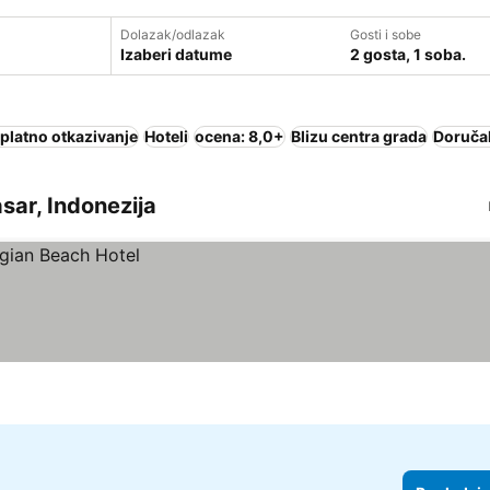
Dolazak/odlazak
Gosti i sobe
Izaberi datume
2 gosta, 1 soba.
platno otkazivanje
Hoteli
ocena: 8,0+
Blizu centra grada
Doručak
asar, Indonezija