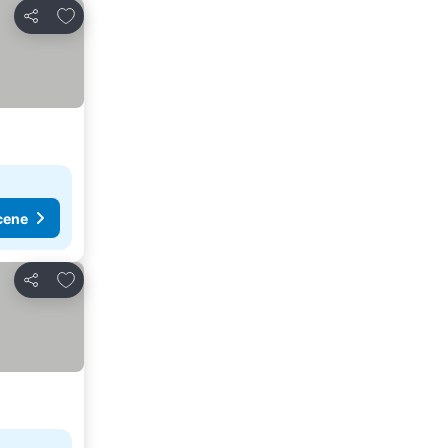
Dodati u favorite
Deli
cene
Dodati u favorite
Deli