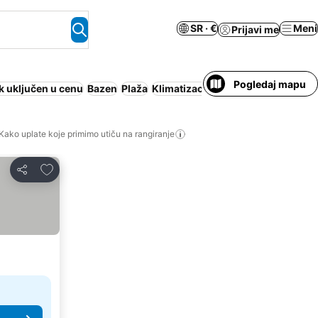
SR · €
Meni
Prijavi me
Pogledaj mapu
 uključen u cenu
Bazen
Plaža
Klimatizacija
Wi-Fi
Odmaralište
Kako uplate koje primimo utiču na rangiranje
Dodati u favorite
Deli