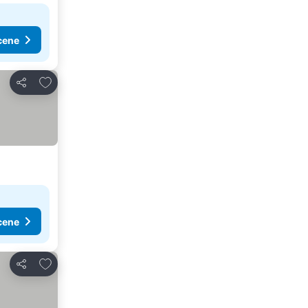
cene
Dodati u favorite
Deli
cene
Dodati u favorite
Deli