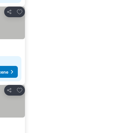
Dodati u favorite
Deli
cene
Dodati u favorite
Deli