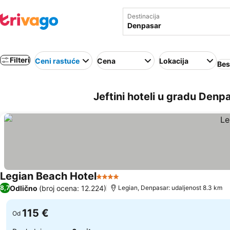
Destinacija
Filteri
Ceni rastuće
Cena
Lokacija
Bes
Jeftini hoteli u gradu Denp
Legian Beach Hotel
4 Zvezdice
Pogledaj cene
Odlično
(broj ocena: 12.224)
8,7
Legian, Denpasar: udaljenost 8.3 km
115 €
Od