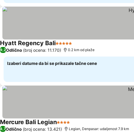
Hyatt Regency Bali
5 Zvezdice
Pogledaj cene
Odlično
(broj ocena: 11.170)
9,2
0.2 km od plaže
Izaberi datume da bi se prikazale tačne cene
Mercure Bali Legian
4 Zvezdice
Pogledaj cene
Odlično
(broj ocena: 13.421)
8,7
Legian, Denpasar: udaljenost 7.9 km