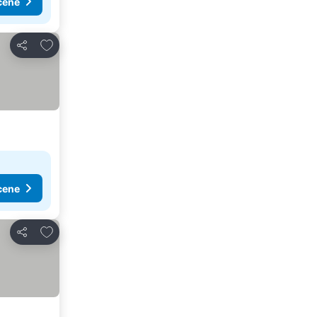
cene
Dodati u favorite
Deli
cene
Dodati u favorite
Deli