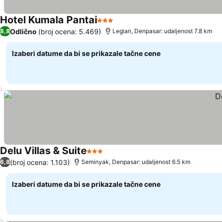
Hotel Kumala Pantai
3 Zvezdice
Pogledaj cene
Odlično
(broj ocena: 5.469)
8,8
Legian, Denpasar: udaljenost 7.8 km
Izaberi datume da bi se prikazale tačne cene
Delu Villas & Suite
3 Zvezdice
Pogledaj cene
(broj ocena: 1.103)
6,8
Seminyak, Denpasar: udaljenost 6.5 km
Izaberi datume da bi se prikazale tačne cene