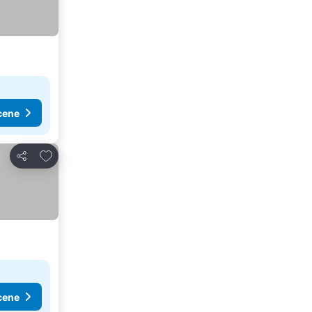
cene
Dodati u favorite
Deli
cene