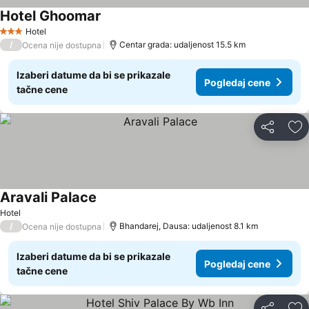
Hotel Ghoomar
Hotel
3 Zvezdice
/
Centar grada: udaljenost 15.5 km
Ocena nije dostupna
Izaberi datume da bi se prikazale
Pogledaj cene
tačne cene
Deli
Do
Aravali Palace
Hotel
/
Bhandarej, Dausa: udaljenost 8.1 km
Ocena nije dostupna
Izaberi datume da bi se prikazale
Pogledaj cene
tačne cene