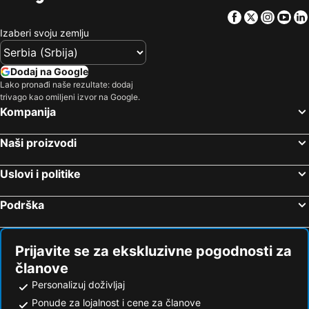
Facebook
Twitter
Insta
Yo
Izaberi svoju zemlju
Dodaj na Google
Lako pronađi naše rezultate: dodaj
trivago kao omiljeni izvor na Google.
Kompanija
Naši proizvodi
Uslovi i politike
Podrška
Prijavite se za ekskluzivne pogodnosti za
članove
Personalizuj doživljaj
Ponude za lojalnost i cene za članove