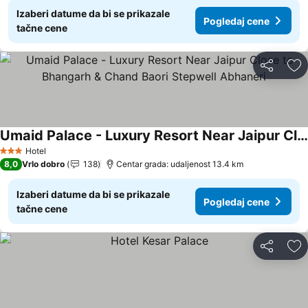
Izaberi datume da bi se prikazale
Pogledaj cene
tačne cene
Deli
Do
Umaid Palace - Luxury Resort Near Jaipur Close to Bhangarh & Chand Baori Stepwell Abhaneri
Hotel
3 Zvezdice
8,0
Vrlo dobro
138
Centar grada: udaljenost 13.4 km
Izaberi datume da bi se prikazale
Pogledaj cene
tačne cene
Deli
Do