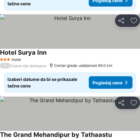
Pogledaj cene
tačne cene
Deli
Do
Hotel Surya Inn
Hotel
3 Zvezdice
/
Centar grada: udaljenost 46.0 km
Ocena nije dostupna
Izaberi datume da bi se prikazale
Pogledaj cene
tačne cene
Deli
Do
The Grand Mehandipur by Tathaastu