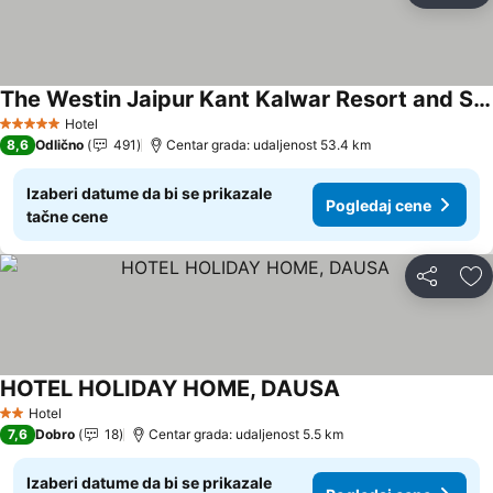
The Westin Jaipur Kant Kalwar Resort and Spa
Hotel
5 Zvezdice
8,6
Odlično
491
Centar grada: udaljenost 53.4 km
Izaberi datume da bi se prikazale
Pogledaj cene
tačne cene
Deli
Do
HOTEL HOLIDAY HOME, DAUSA
Hotel
2 Zvezdice
7,6
Dobro
18
Centar grada: udaljenost 5.5 km
Izaberi datume da bi se prikazale