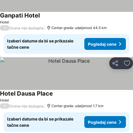
Ganpati Hotel
Hotel
/
Centar grada: udaljenost 44.5 km
Ocena nije dostupna
Izaberi datume da bi se prikazale
Pogledaj cene
tačne cene
Deli
Do
Hotel Dausa Place
Hotel
/
Centar grada: udaljenost 1.7 km
Ocena nije dostupna
Izaberi datume da bi se prikazale
Pogledaj cene
tačne cene