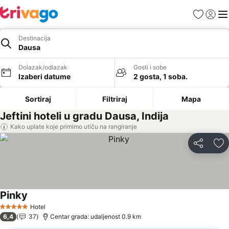
Favoriti
Prijavi
Men
Destinacija
Dausa
Dolazak/odlazak
Gosti i sobe
Izaberi datume
2 gosta, 1 soba.
Sortiraj
Filtriraj
Mapa
Jeftini hoteli u gradu Dausa, Indija
Kako uplate koje primimo utiču na rangiranje
Deli
Do
Pinky
Hotel
5 Zvezdice
6,4
37
Centar grada: udaljenost 0.9 km