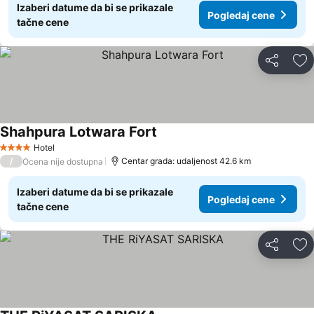
Izaberi datume da bi se prikazale
Pogledaj cene
tačne cene
Deli
Do
Shahpura Lotwara Fort
Hotel
4 Zvezdice
/
Centar grada: udaljenost 42.6 km
Ocena nije dostupna
Izaberi datume da bi se prikazale
Pogledaj cene
tačne cene
Deli
Do