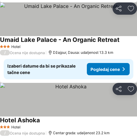
Deli
Do
Umaid Lake Palace - An Organic Retreat
Hotel
3 Zvezdice
/
Džajpur, Dausa: udaljenost 13.3 km
Ocena nije dostupna
Izaberi datume da bi se prikazale
Pogledaj cene
tačne cene
Deli
Do
Hotel Ashoka
Hotel
3 Zvezdice
/
Centar grada: udaljenost 23.2 km
Ocena nije dostupna