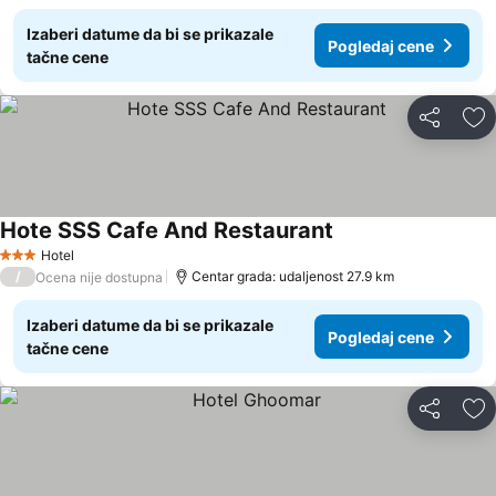
Izaberi datume da bi se prikazale
Pogledaj cene
tačne cene
Deli
Do
Hote SSS Cafe And Restaurant
Hotel
3 Zvezdice
/
Centar grada: udaljenost 27.9 km
Ocena nije dostupna
Izaberi datume da bi se prikazale
Pogledaj cene
tačne cene
Deli
Do