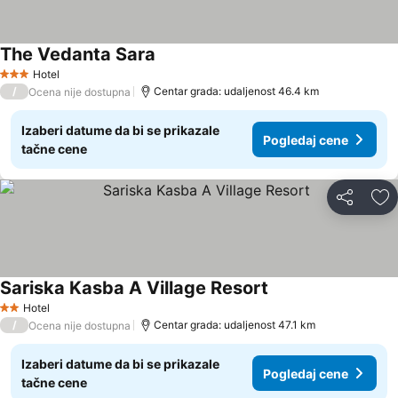
The Vedanta Sara
Hotel
3 Zvezdice
/
Centar grada: udaljenost 46.4 km
Ocena nije dostupna
Izaberi datume da bi se prikazale
Pogledaj cene
tačne cene
Deli
Do
Sariska Kasba A Village Resort
Hotel
2 Zvezdice
/
Centar grada: udaljenost 47.1 km
Ocena nije dostupna
Izaberi datume da bi se prikazale
Pogledaj cene
tačne cene