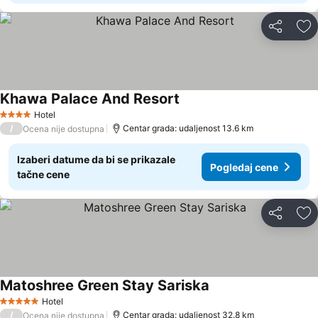
Deli
Do
Khawa Palace And Resort
Hotel
4 Zvezdice
/
Centar grada: udaljenost 13.6 km
Ocena nije dostupna
Izaberi datume da bi se prikazale
Pogledaj cene
tačne cene
Deli
Do
Matoshree Green Stay Sariska
Hotel
5 Zvezdice
/
Centar grada: udaljenost 32.8 km
Ocena nije dostupna