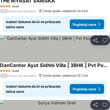
THE RiYASAT SARISKA
Hotel
4 Zvezdice
/
Centar grada: udaljenost 34.6 km
Ocena nije dostupna
Izaberi datume da bi se prikazale
Pogledaj cene
tačne cene
Deli
Do
DanCenter Ayut Sidhhi Villa | 3BHK | Pvt Pool | Jaipur
Hotel
4 Zvezdice
/
Centar grada: udaljenost 23.7 km
Ocena nije dostupna
Izaberi datume da bi se prikazale
Pogledaj cene
tačne cene
Deli
Do