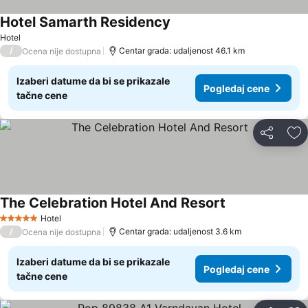
Hotel Samarth Residency
Hotel
/
Centar grada: udaljenost 46.1 km
Ocena nije dostupna
Izaberi datume da bi se prikazale
Pogledaj cene
tačne cene
Deli
Do
The Celebration Hotel And Resort
Hotel
5 Zvezdice
/
Centar grada: udaljenost 3.6 km
Ocena nije dostupna
Izaberi datume da bi se prikazale
Pogledaj cene
tačne cene