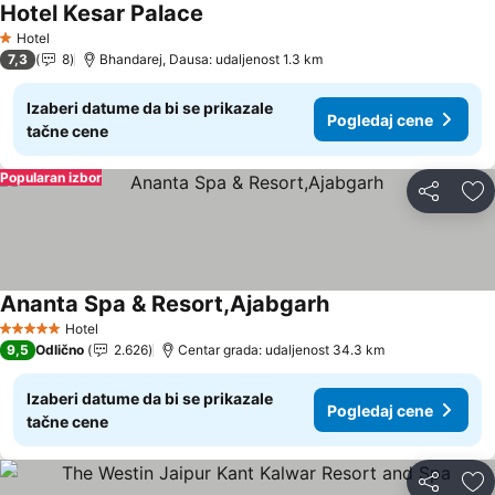
Hotel Kesar Palace
Hotel
1 Zvezdice
7,3
8
Bhandarej, Dausa: udaljenost 1.3 km
Izaberi datume da bi se prikazale
Pogledaj cene
tačne cene
Popularan izbor
Deli
Do
Ananta Spa & Resort,Ajabgarh
Hotel
5 Zvezdice
9,5
Odlično
2.626
Centar grada: udaljenost 34.3 km
Izaberi datume da bi se prikazale
Pogledaj cene
tačne cene
Deli
Do