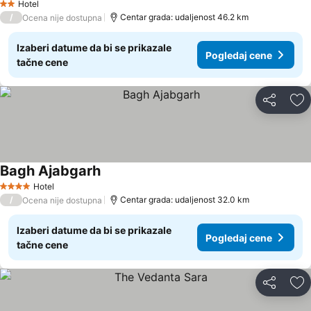
Hotel
2 Zvezdice
/
Centar grada: udaljenost 46.2 km
Ocena nije dostupna
Izaberi datume da bi se prikazale
Pogledaj cene
tačne cene
Deli
Do
Bagh Ajabgarh
Hotel
4 Zvezdice
/
Centar grada: udaljenost 32.0 km
Ocena nije dostupna
Izaberi datume da bi se prikazale
Pogledaj cene
tačne cene
Deli
Do