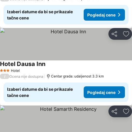
Izaberi datume da bi se prikazale
Pogledaj cene
tačne cene
Deli
Do
Hotel Dausa Inn
Hotel
3 Zvezdice
/
Centar grada: udaljenost 3.3 km
Ocena nije dostupna
Izaberi datume da bi se prikazale
Pogledaj cene
tačne cene
Deli
Do