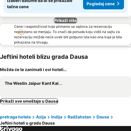
Izaberi datume da bi se prikazale
Pogledaj cene
tačne cene
Prikaži više
Cene i raspoloživost koje primamo sa sajtova za rezervaciju
neprestano se menjaju. To znači da ponuda koju vidiš na sajtu za
rezervaciju možda neće uvek biti potpuno ista kao ona koja je bila
prikazana na trivagu.
Jeftini hoteli blizu grada Dausa
Možda će te zanimati i ovi hoteli…
The Westin Jaipur Kant Kalwar Resort and Spa
Prikaži sve smeštaje u Dausa
pretraga hotela
Azija
Indija
Radžahstan
Dausa
Jeftini hoteli u gradu Dausa