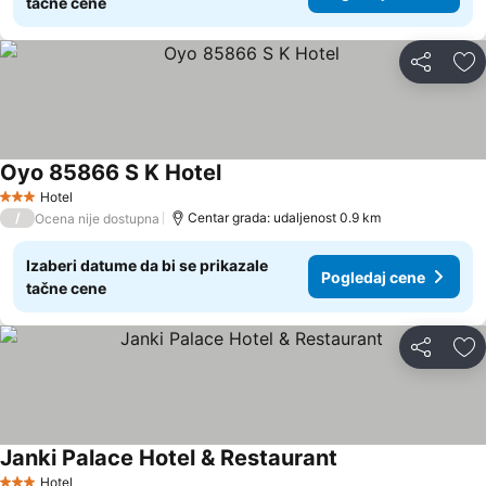
tačne cene
Deli
Do
Oyo 85866 S K Hotel
Hotel
3 Zvezdice
/
Centar grada: udaljenost 0.9 km
Ocena nije dostupna
Izaberi datume da bi se prikazale
Pogledaj cene
tačne cene
Deli
Do
Janki Palace Hotel & Restaurant
Hotel