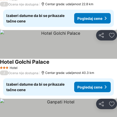
3 Zvezdice
/
Centar grada: udaljenost 22.8 km
Ocena nije dostupna
Izaberi datume da bi se prikazale
Pogledaj cene
tačne cene
Deli
Do
Hotel Golchi Palace
Hotel
3 Zvezdice
/
Centar grada: udaljenost 40.3 km
Ocena nije dostupna
Izaberi datume da bi se prikazale
Pogledaj cene
tačne cene
Deli
Do