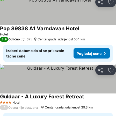
Deli
Do
Pop 89838 A1 Varndavan Hotel
Hotel
8,9
Odlično
37
Centar grada: udaljenost 50.1 km
Izaberi datume da bi se prikazale
Pogledaj cene
tačne cene
Deli
Do
Guldaar - A Luxury Forest Retreat
Hotel
4 Zvezdice
/
Centar grada: udaljenost 39.3 km
Ocena nije dostupna