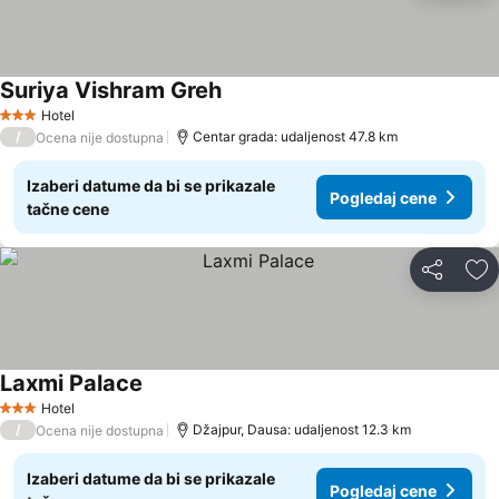
Suriya Vishram Greh
Hotel
3 Zvezdice
/
Centar grada: udaljenost 47.8 km
Ocena nije dostupna
Izaberi datume da bi se prikazale
Pogledaj cene
tačne cene
Deli
Do
Laxmi Palace
Hotel
3 Zvezdice
/
Džajpur, Dausa: udaljenost 12.3 km
Ocena nije dostupna
Izaberi datume da bi se prikazale
Pogledaj cene