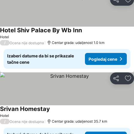
Deli
Do
Hotel Shiv Palace By Wb Inn
Hotel
/
Centar grada: udaljenost 1.0 km
Ocena nije dostupna
Izaberi datume da bi se prikazale
Pogledaj cene
tačne cene
Deli
Do
Srivan Homestay
Hotel
/
Centar grada: udaljenost 35.7 km
Ocena nije dostupna