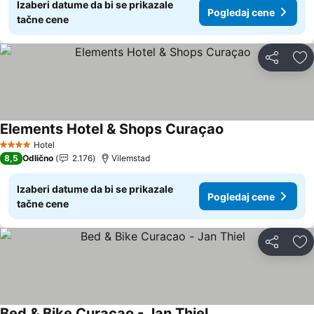
Izaberi datume da bi se prikazale
Pogledaj cene
tačne cene
Deli
Do
Elements Hotel & Shops Curaçao
Pogledaj cene
Hotel
4 Zvezdice
8,5
Odlično
2.176
Vilemstad
Izaberi datume da bi se prikazale
Pogledaj cene
tačne cene
Deli
Do
Bed & Bike Curacao - Jan Thiel