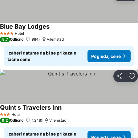
Blue Bay Lodges
Pogledaj cene
Hotel
4 Zvezdice
8,7
Odlično
984
Vilemstad
Izaberi datume da bi se prikazale
Pogledaj cene
tačne cene
Deli
Do
Quint's Travelers Inn
Pogledaj cene
Hotel
3 Zvezdice
9,2
Odlično
1.248
Vilemstad
Izaberi datume da bi se prikazale
Pogledaj cene