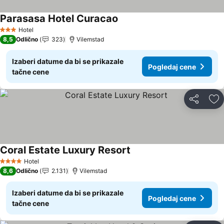
Parasasa Hotel Curacao
Pogledaj cene
Hotel
3 Zvezdice
8,5
Odlično
323
Vilemstad
Izaberi datume da bi se prikazale
Pogledaj cene
tačne cene
Deli
Do
Coral Estate Luxury Resort
Pogledaj cene
Hotel
4 Zvezdice
8,6
Odlično
2.131
Vilemstad
Izaberi datume da bi se prikazale
Pogledaj cene
tačne cene