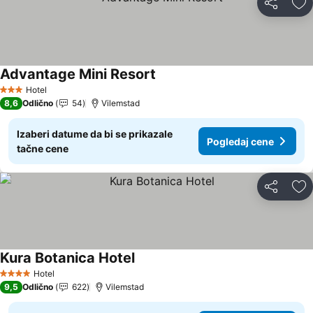
Deli
Do
Advantage Mini Resort
Pogledaj cene
Hotel
3 Zvezdice
8,6
Odlično
54
Vilemstad
Izaberi datume da bi se prikazale
Pogledaj cene
tačne cene
Deli
Do
Kura Botanica Hotel
Pogledaj cene
Hotel
4 Zvezdice
9,5
Odlično
622
Vilemstad