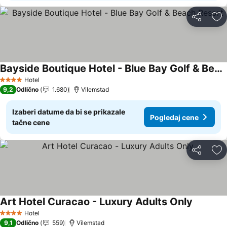
Deli
Do
Bayside Boutique Hotel - Blue Bay Golf & Beach Resort
Pogledaj cene
Hotel
4 Zvezdice
9,2
Odlično
1.680
Vilemstad
Izaberi datume da bi se prikazale
Pogledaj cene
tačne cene
Deli
Do
Art Hotel Curacao - Luxury Adults Only
Pogledaj
Hotel
4 Zvezdice
9,1
Odlično
559
Vilemstad