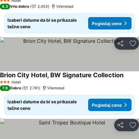
Hotel
3 Zvezdice
8,3
Vrlo dobro
2.453
Vilemstad
Izaberi datume da bi se prikazale
Pogledaj cene
tačne cene
Deli
Do
Brion City Hotel, BW Signature Collection
Pogled
Hotel
3 Zvezdice
7,9
Dobro
2.781
Vilemstad
Izaberi datume da bi se prikazale
Pogledaj cene
tačne cene
Deli
Do