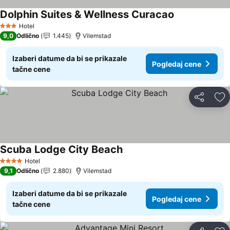
Dolphin Suites & Wellness Curacao
Pogledaj cene
Hotel
3 Zvezdice
9,0
Odlično
1.445
Vilemstad
Izaberi datume da bi se prikazale
Pogledaj cene
tačne cene
Deli
Do
Scuba Lodge City Beach
Pogledaj cene
Hotel
4 Zvezdice
9,1
Odlično
2.880
Vilemstad
Izaberi datume da bi se prikazale
Pogledaj cene
tačne cene