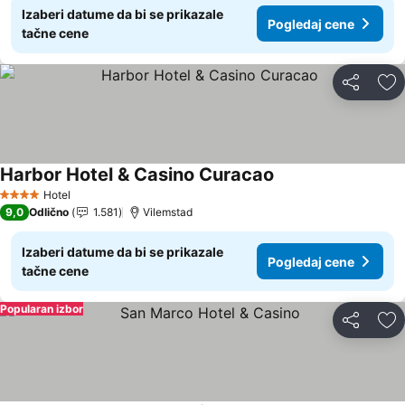
Izaberi datume da bi se prikazale
Pogledaj cene
tačne cene
Deli
Do
Harbor Hotel & Casino Curacao
Pogledaj cene
Hotel
4 Zvezdice
9,0
Odlično
1.581
Vilemstad
Izaberi datume da bi se prikazale
Pogledaj cene
tačne cene
Popularan izbor
Deli
Do