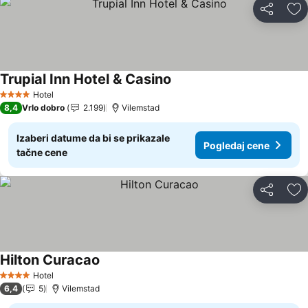
Deli
Do
Trupial Inn Hotel & Casino
Pogledaj cene
Hotel
4 Zvezdice
8,4
Vrlo dobro
2.199
Vilemstad
Izaberi datume da bi se prikazale
Pogledaj cene
tačne cene
Deli
Do
Hilton Curacao
Pogledaj cene
Hotel
4 Zvezdice
6,4
5
Vilemstad