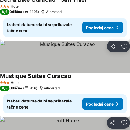
Pogledaj cene
Hotel
3 Zvezdice
8,6
Odlično
1.195
Vilemstad
Izaberi datume da bi se prikazale
Pogledaj cene
tačne cene
Deli
Do
Mustique Suites Curacao
Pogledaj cene
Hotel
3 Zvezdice
8,8
Odlično
416
Vilemstad
Izaberi datume da bi se prikazale
Pogledaj cene
tačne cene
Deli
Do