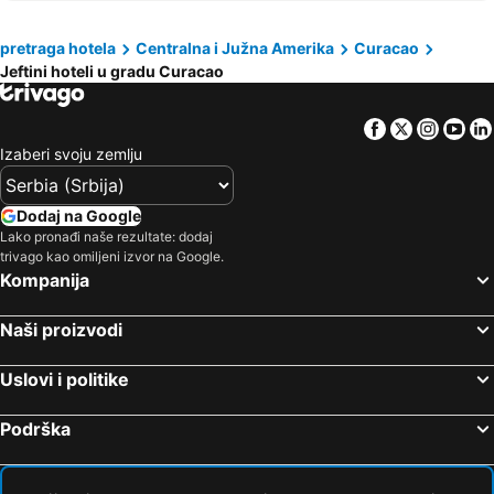
Blue View Apartments
The Natural Curacao
pretraga hotela
Centralna i Južna Amerika
Curacao
Jeftini hoteli u gradu Curacao
Facebook
Twitter
Insta
Yo
Izaberi svoju zemlju
Dodaj na Google
Lako pronađi naše rezultate: dodaj
trivago kao omiljeni izvor na Google.
Kompanija
Naši proizvodi
Uslovi i politike
Podrška