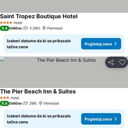
Saint Tropez Boutique Hotel
Pogledaj cene
Hotel
4 Zvezdice
8,6
Odlično
3.290
Vilemstad
Izaberi datume da bi se prikazale
Pogledaj cene
tačne cene
Deli
Do
The Pier Beach Inn & Suites
Pogledaj cene
Hotel
3 Zvezdice
8,8
Odlično
296
Vilemstad
Izaberi datume da bi se prikazale
Pogledaj cene
tačne cene