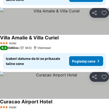
Deli
Do
Villa Amalie & Villa Curiel
Pogledaj cene
Hotel
3 Zvezdice
9,3
Odlično
943
Vilemstad
Izaberi datume da bi se prikazale
Pogledaj cene
tačne cene
Deli
Do
Curacao Airport Hotel
Pogledaj cene
Hotel
3 Zvezdice