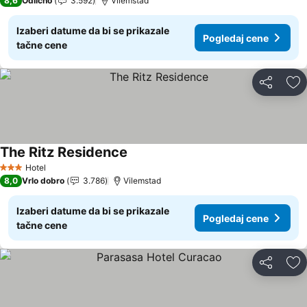
8,6
Odlično
3.592
Vilemstad
Izaberi datume da bi se prikazale
Pogledaj cene
tačne cene
Deli
Do
The Ritz Residence
Pogledaj cene
Hotel
3 Zvezdice
8,0
Vrlo dobro
3.786
Vilemstad
Izaberi datume da bi se prikazale
Pogledaj cene
tačne cene
Deli
Do