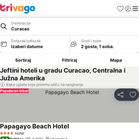
Favoriti
Prijavi
Men
Destinacija
Curacao
Dolazak/odlazak
Gosti i sobe
Izaberi datume
2 gosta, 1 soba.
Sortiraj
Filtriraj
Mapa
Jeftini hoteli u gradu Curacao, Centralna i
Južna Amerika
Kako uplate koje primimo utiču na rangiranje
Popularan izbor
Deli
Do
Papagayo Beach Hotel
Pogledaj cene
Hotel
4 Zvezdice