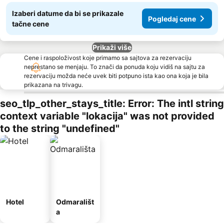
Izaberi datume da bi se prikazale
Pogledaj cene
tačne cene
Prikaži više
Cene i raspoloživost koje primamo sa sajtova za rezervaciju
neprestano se menjaju. To znači da ponuda koju vidiš na sajtu za
rezervaciju možda neće uvek biti potpuno ista kao ona koja je bila
prikazana na trivagu.
seo_tlp_other_stays_title: Error: The intl string
context variable "lokacija" was not provided
to the string "undefined"
Hotel
Odmarališt
a