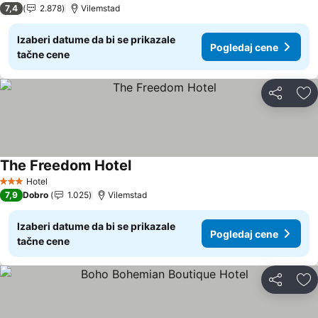
7,4
2.878
Vilemstad
Izaberi datume da bi se prikazale
Pogledaj cene
tačne cene
Deli
Do
The Freedom Hotel
Pogledaj cene
Hotel
3 Zvezdice
7,9
Dobro
1.025
Vilemstad
Izaberi datume da bi se prikazale
Pogledaj cene
tačne cene
Deli
Do