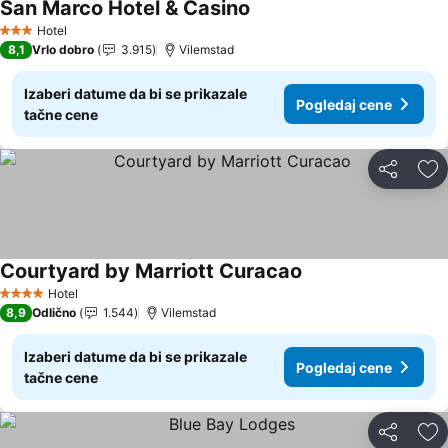
San Marco Hotel & Casino
Pogledaj cene
Hotel
3 Zvezdice
8,1
Vrlo dobro
3.915
Vilemstad
Izaberi datume da bi se prikazale
Pogledaj cene
tačne cene
Deli
Do
Courtyard by Marriott Curacao
Pogledaj cene
Hotel
4 Zvezdice
8,9
Odlično
1.544
Vilemstad
Izaberi datume da bi se prikazale
Pogledaj cene
tačne cene
Deli
Do