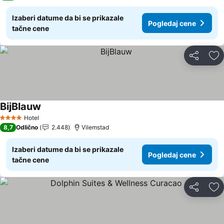
Izaberi datume da bi se prikazale
Pogledaj cene
tačne cene
Deli
Do
BijBlauw
Pogledaj cene
Hotel
4 Zvezdice
8,7
Odlično
2.448
Vilemstad
Izaberi datume da bi se prikazale
Pogledaj cene
tačne cene
Deli
Do