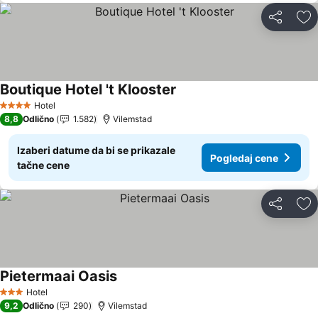
Deli
Do
Boutique Hotel 't Klooster
Pogledaj cene
Hotel
4 Zvezdice
8,8
Odlično
1.582
Vilemstad
Izaberi datume da bi se prikazale
Pogledaj cene
tačne cene
Deli
Do
Pietermaai Oasis
Pogledaj cene
Hotel
3 Zvezdice
9,2
Odlično
290
Vilemstad