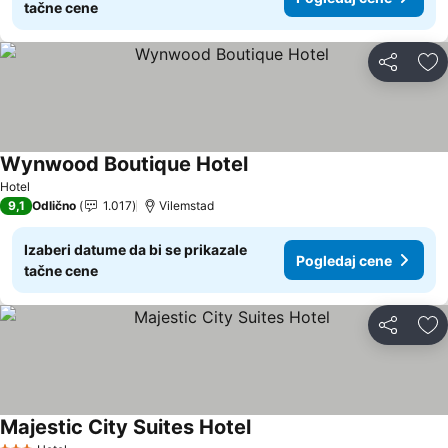
tačne cene
Deli
Do
Wynwood Boutique Hotel
Pogledaj cene
Hotel
9,1
Odlično
1.017
Vilemstad
Izaberi datume da bi se prikazale
Pogledaj cene
tačne cene
Deli
Do
Majestic City Suites Hotel
Pogledaj cene