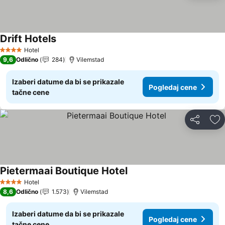
Drift Hotels
Pogledaj cene
Hotel
4 Zvezdice
9,6
Odlično
284
Vilemstad
Izaberi datume da bi se prikazale
Pogledaj cene
tačne cene
Deli
Do
Pietermaai Boutique Hotel
Pogledaj cene
Hotel
4 Zvezdice
8,6
Odlično
1.573
Vilemstad
Izaberi datume da bi se prikazale
Pogledaj cene
tačne cene