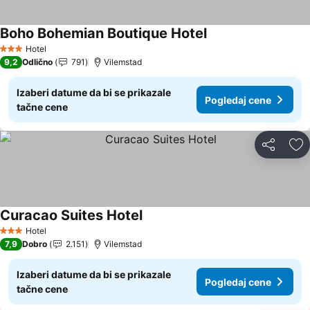
Boho Bohemian Boutique Hotel
Pogledaj cene
Hotel
3 Zvezdice
9,2
Odlično
791
Vilemstad
Izaberi datume da bi se prikazale
Pogledaj cene
tačne cene
Deli
Do
Curacao Suites Hotel
Pogledaj cene
Hotel
3 Zvezdice
7,9
Dobro
2.151
Vilemstad
Izaberi datume da bi se prikazale
Pogledaj cene
tačne cene