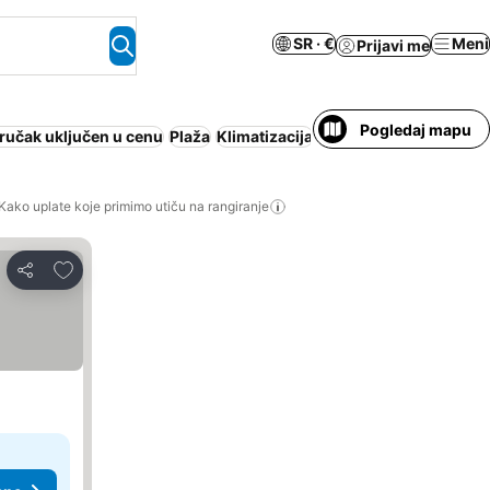
SR · €
Meni
Prijavi me
Pogledaj mapu
ručak uključen u cenu
Plaža
Klimatizacija
Parking sa prilazom za
Kako uplate koje primimo utiču na rangiranje
Dodati u favorite
Deli