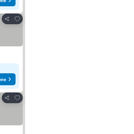
ene
Dodati u favorite
Deli
ene
Dodati u favorite
Deli