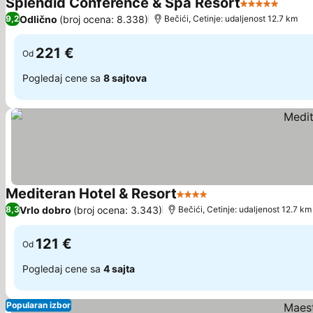
Splendid Conference & Spa Resort
5 Zvezdice
Odlično
(broj ocena: 8.338)
9,2
Bečići, Cetinje: udaljenost 12.7 km
221 €
Od
Pogledaj cene sa
8 sajtova
Mediteran Hotel & Resort
4 Zvezdice
Vrlo dobro
(broj ocena: 3.343)
8,3
Bečići, Cetinje: udaljenost 12.7 km
121 €
Od
Pogledaj cene sa
4 sajta
Popularan izbor