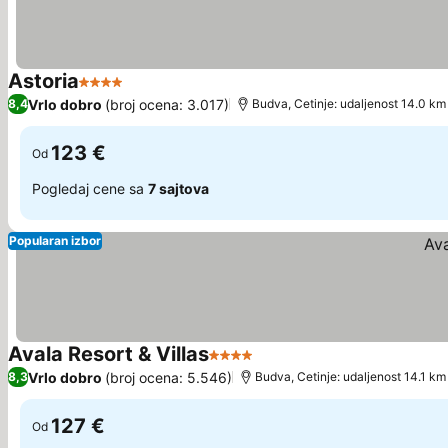
Astoria
4 Zvezdice
Vrlo dobro
(broj ocena: 3.017)
8,4
Budva, Cetinje: udaljenost 14.0 km
123 €
Od
Pogledaj cene sa
7 sajtova
Popularan izbor
Avala Resort & Villas
4 Zvezdice
Vrlo dobro
(broj ocena: 5.546)
8,3
Budva, Cetinje: udaljenost 14.1 km
127 €
Od