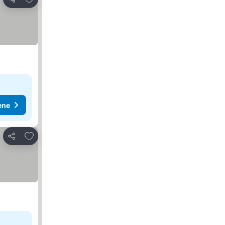
Deli
ene
Dodati u favorite
Deli