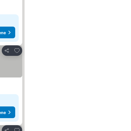
ene
Dodati u favorite
Deli
ene
Dodati u favorite