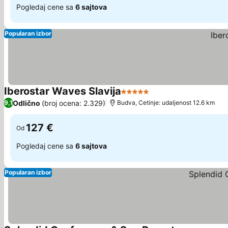
Pogledaj cene sa
6 sajtova
Popularan izbor
Iberostar Waves Slavija
5 Zvezdice
Odlično
(broj ocena: 2.329)
9,1
Budva, Cetinje: udaljenost 12.6 km
127 €
Od
Pogledaj cene sa
6 sajtova
Popularan izbor