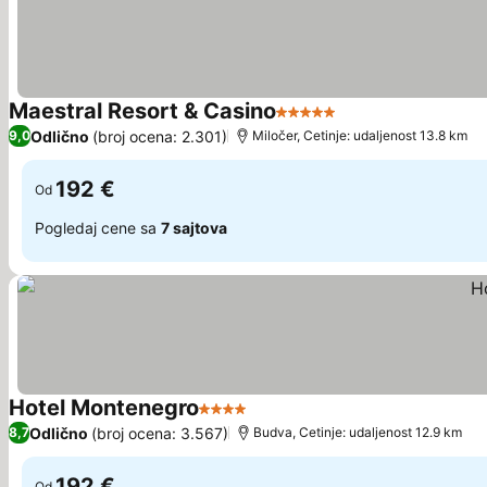
Maestral Resort & Casino
5 Zvezdice
Odlično
(broj ocena: 2.301)
9,0
Miločer, Cetinje: udaljenost 13.8 km
192 €
Od
Pogledaj cene sa
7 sajtova
Hotel Montenegro
4 Zvezdice
Odlično
(broj ocena: 3.567)
8,7
Budva, Cetinje: udaljenost 12.9 km
192 €
Od