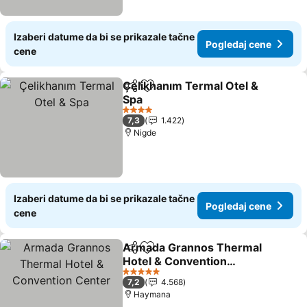
Izaberi datume da bi se prikazale tačne
Pogledaj cene
cene
Çelikhanım Termal Otel &
Deli
Dodati u favorite
Spa
4 Zvezdice
7,3
1.422
Nigde
Izaberi datume da bi se prikazale tačne
Pogledaj cene
cene
Armada Grannos Thermal
Deli
Dodati u favorite
Hotel & Convention
Center
5 Zvezdice
7,2
4.568
Haymana