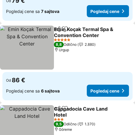
79 €
Od
Pogledaj cene sa
7 sajtova
Pogledaj cene
Emin Koçak Termal Spa &
Deli
Dodati u favorite
Convention Center
5 Zvezdice
8,8
Odlično
2.880
Urgup
86 €
Od
Pogledaj cene sa
6 sajtova
Pogledaj cene
Cappadocia Cave Land
Deli
Dodati u favorite
Hotel
3 Zvezdice
9,5
Odlično
1.370
Göreme