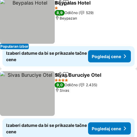
Beypalas Hotel
Deli
Dodati u favorite
1 Zvezdice
8,9
Odlično
529
Beypazarı
Popularan izbor
Izaberi datume da bi se prikazale tačne
Pogledaj cene
cene
Sivas Buruciye Otel
Deli
Dodati u favorite
4 Zvezdice
9,0
Odlično
2.435
Sivas
Izaberi datume da bi se prikazale tačne
Pogledaj cene
cene