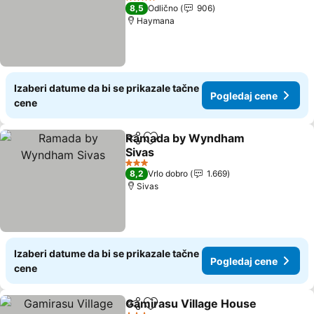
4 Zvezdice
8,5
Odlično
906
Haymana
Izaberi datume da bi se prikazale tačne
Pogledaj cene
cene
Ramada by Wyndham
Deli
Dodati u favorite
Sivas
3 Zvezdice
8,2
Vrlo dobro
1.669
Sivas
Izaberi datume da bi se prikazale tačne
Pogledaj cene
cene
Gamirasu Village House
Deli
Dodati u favorite