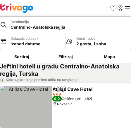
Favoriti
Prijavi
Men
Destinacija
Centralno-Anatolska regija
Dolazak/odlazak
Gosti i sobe
Izaberi datume
2 gosta, 1 soba.
Sortiraj
Filtriraj
Mapa
Jeftini hoteli u gradu Centralno-Anatolska
regija, Turska
Kako uplate koje primimo utiču na rangiranje
Atillas Cave Hotel
Deli
Dodati u favorite
3 Zvezdice
9,2
Odlično
1.482
Nevsehir