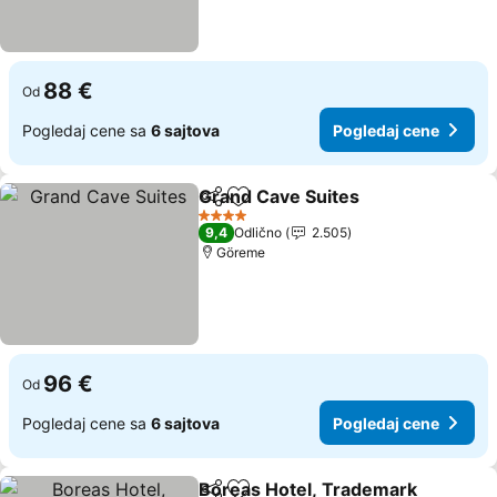
88 €
Od
Pogledaj cene sa
6 sajtova
Pogledaj cene
Grand Cave Suites
Deli
Dodati u favorite
4 Zvezdice
9,4
Odlično
2.505
Göreme
96 €
Od
Pogledaj cene sa
6 sajtova
Pogledaj cene
Boreas Hotel, Trademark