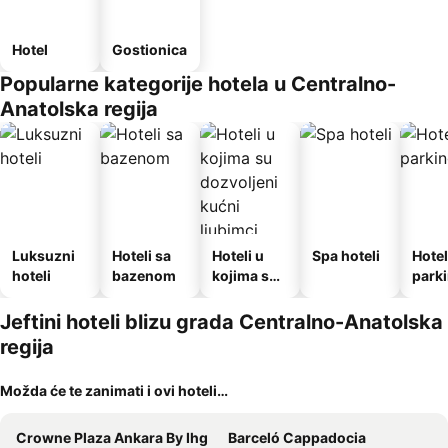
Hotel
Gostionica
Popularne kategorije hotela u Centralno-
Anatolska regija
Luksuzni
Hoteli sa
Hoteli u
Spa hoteli
Hotel
hoteli
bazenom
kojima su
park
dozvoljeni
kućni
Jeftini hoteli blizu grada Centralno-Anatolska
ljubimci
regija
Možda će te zanimati i ovi hoteli…
Crowne Plaza Ankara By Ihg
Barceló Cappadocia