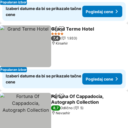
Popularan izbor
Izaberi datume da bi se prikazale tačne
Pogledaj cene
cene
Grand Terme Hotel
Deli
Dodati u favorite
4 Zvezdice
7,4
1.933
Kirsehir
Popularan izbor
Izaberi datume da bi se prikazale tačne
Pogledaj cene
cene
Fortuna Of Cappadocia,
Deli
Dodati u favorite
Autograph Collection
8,7
Odlično
5
Nevsehir