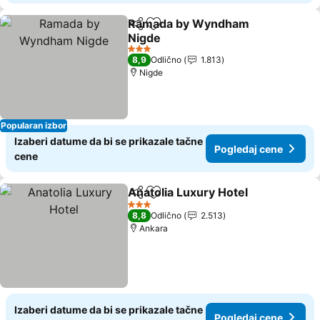
Ramada by Wyndham
Deli
Dodati u favorite
Nigde
3 Zvezdice
8,9
Odlično
1.813
Nigde
Popularan izbor
Izaberi datume da bi se prikazale tačne
Pogledaj cene
cene
Anatolia Luxury Hotel
Deli
Dodati u favorite
3 Zvezdice
8,8
Odlično
2.513
Ankara
Izaberi datume da bi se prikazale tačne
Pogledaj cene