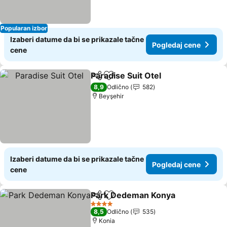
Popularan izbor
Izaberi datume da bi se prikazale tačne
Pogledaj cene
cene
Paradise Suit Otel
Deli
Dodati u favorite
8,9
Odlično
582
Beyşehir
Izaberi datume da bi se prikazale tačne
Pogledaj cene
cene
Park Dedeman Konya
Deli
Dodati u favorite
4 Zvezdice
8,5
Odlično
535
Konia