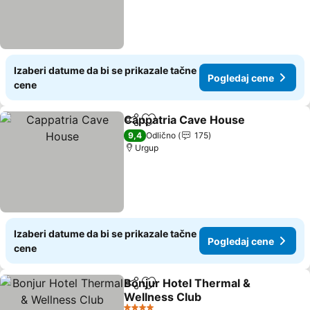
Izaberi datume da bi se prikazale tačne
Pogledaj cene
cene
Cappatria Cave House
Deli
Dodati u favorite
9,4
Odlično
175
Urgup
Izaberi datume da bi se prikazale tačne
Pogledaj cene
cene
Bonjur Hotel Thermal &
Deli
Dodati u favorite
Wellness Club