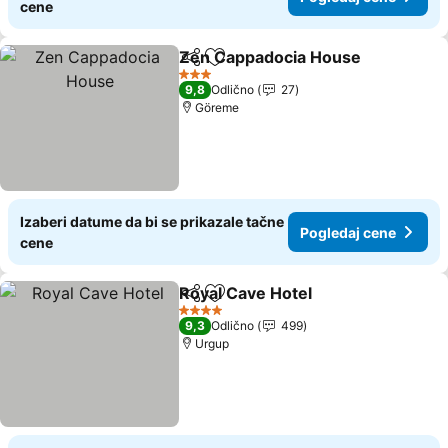
cene
Zen Cappadocia House
Deli
Dodati u favorite
3 Zvezdice
9,8
Odlično
27
Göreme
Izaberi datume da bi se prikazale tačne
Pogledaj cene
cene
Royal Cave Hotel
Deli
Dodati u favorite
4 Zvezdice
9,3
Odlično
499
Urgup