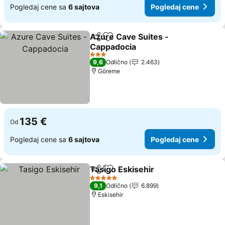
Pogledaj cene sa
6 sajtova
Pogledaj cene
Azure Cave Suites -
Deli
Dodati u favorite
Cappadocia
3 Zvezdice
9,6
Odlično
2.463
Göreme
135 €
Od
Pogledaj cene sa
6 sajtova
Pogledaj cene
Tasigo Eskisehir
Deli
Dodati u favorite
5 Zvezdice
9,1
Odlično
6.899
Eskisehir