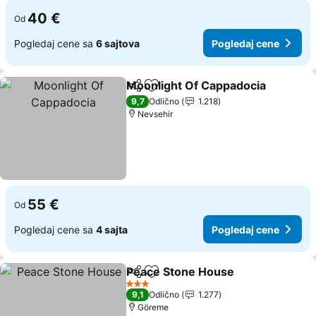
40 €
Od
Pogledaj cene sa
6 sajtova
Pogledaj cene
Moonlight Of Cappadocia
Deli
Dodati u favorite
9,7
Odlično
1.218
Nevsehir
55 €
Od
Pogledaj cene sa
4 sajta
Pogledaj cene
Peace Stone House
Deli
Dodati u favorite
3 Zvezdice
9,1
Odlično
1.277
Göreme