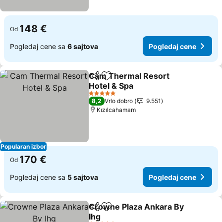
148 €
Od
Pogledaj cene sa
6 sajtova
Pogledaj cene
Cam Thermal Resort
Deli
Dodati u favorite
Hotel & Spa
5 Zvezdice
8,2
Vrlo dobro
9.551
Kızılcahamam
Popularan izbor
170 €
Od
Pogledaj cene sa
5 sajtova
Pogledaj cene
Crowne Plaza Ankara By
Deli
Dodati u favorite
Ihg