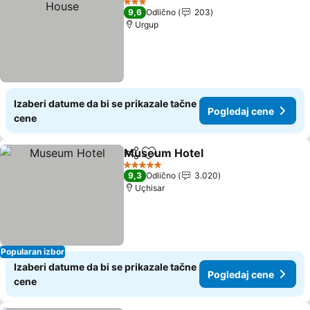
3 Zvezdice
9,6
Odlično
203
Urgup
Izaberi datume da bi se prikazale tačne
Pogledaj cene
cene
Museum Hotel
Deli
Dodati u favorite
5 Zvezdice
9,3
Odlično
3.020
Uçhisar
Popularan izbor
Izaberi datume da bi se prikazale tačne
Pogledaj cene
cene