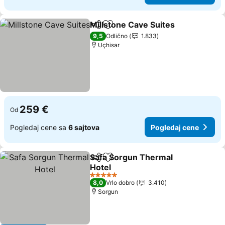
Millstone Cave Suites
Deli
Dodati u favorite
9,5
Odlično
1.833
Uçhisar
259 €
Od
Pogledaj cene sa
6 sajtova
Pogledaj cene
Safa Sorgun Thermal
Deli
Dodati u favorite
Hotel
5 Zvezdice
8,0
Vrlo dobro
3.410
Sorgun