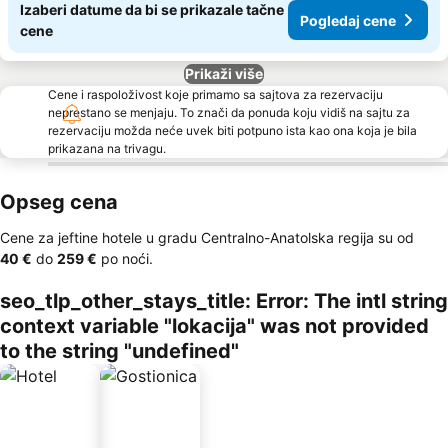
Izaberi datume da bi se prikazale tačne
Pogledaj cene
cene
Prikaži više
Cene i raspoloživost koje primamo sa sajtova za rezervaciju
neprestano se menjaju. To znači da ponuda koju vidiš na sajtu za
rezervaciju možda neće uvek biti potpuno ista kao ona koja je bila
prikazana na trivagu.
Opseg cena
Cene za jeftine hotele u gradu Centralno-Anatolska regija su od
‎40 €
do
‎259 €
po noći.
seo_tlp_other_stays_title: Error: The intl string
context variable "lokacija" was not provided
to the string "undefined"