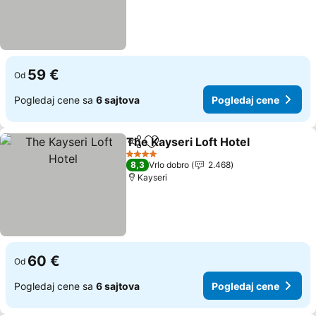
59 €
Od
Pogledaj cene sa
6 sajtova
Pogledaj cene
The Kayseri Loft Hotel
Deli
Dodati u favorite
4 Zvezdice
8,3
Vrlo dobro
2.468
Kayseri
60 €
Od
Pogledaj cene sa
6 sajtova
Pogledaj cene