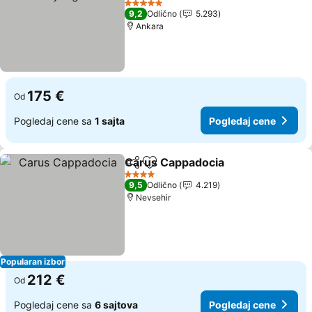
5 Zvezdice
9,2
Odlično
5.293
Ankara
175 €
Od
Pogledaj cene sa
1 sajta
Pogledaj cene
Carus Cappadocia
Deli
Dodati u favorite
4 Zvezdice
9,5
Odlično
4.219
Nevsehir
Popularan izbor
212 €
Od
Pogledaj cene sa
6 sajtova
Pogledaj cene