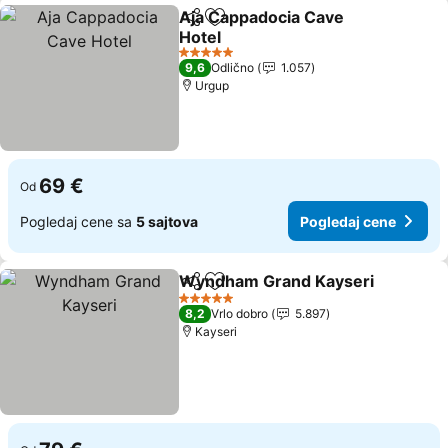
Aja Cappadocia Cave
Deli
Dodati u favorite
Hotel
5 Zvezdice
9,6
Odlično
1.057
Urgup
69 €
Od
Pogledaj cene sa
5 sajtova
Pogledaj cene
Wyndham Grand Kayseri
Deli
Dodati u favorite
5 Zvezdice
8,2
Vrlo dobro
5.897
Kayseri