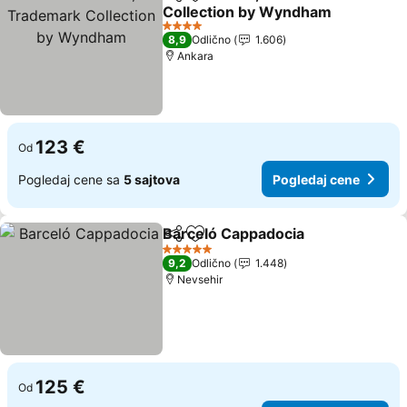
Deli
Dodati u favorite
Collection by Wyndham
4 Zvezdice
8,9
Odlično
1.606
Ankara
123 €
Od
Pogledaj cene sa
5 sajtova
Pogledaj cene
Barceló Cappadocia
Deli
Dodati u favorite
5 Zvezdice
9,2
Odlično
1.448
Nevsehir
125 €
Od