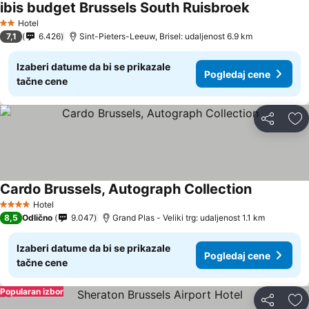
ibis budget Brussels South Ruisbroek
Pogledaj c
Hotel
2 Zvezdice
7,1
6.426
Sint-Pieters-Leeuw, Brisel: udaljenost 6.9 km
Izaberi datume da bi se prikazale
Pogledaj cene
tačne cene
Deli
Do
Cardo Brussels, Autograph Collection
Pogledaj c
Hotel
4 Zvezdice
8,5
Odlično
9.047
Grand Plas - Veliki trg: udaljenost 1.1 km
Izaberi datume da bi se prikazale
Pogledaj cene
tačne cene
Popularan izbor
Deli
Do