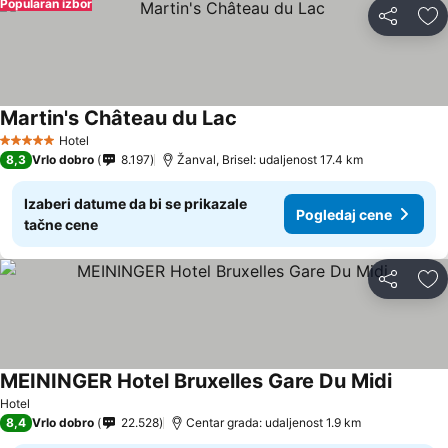
Popularan izbor
Deli
Do
Martin's Château du Lac
Pogledaj cene
Hotel
5 Zvezdice
8,3
Vrlo dobro
8.197
Žanval, Brisel: udaljenost 17.4 km
Izaberi datume da bi se prikazale
Pogledaj cene
tačne cene
Deli
Do
MEININGER Hotel Bruxelles Gare Du Midi
Pogled
Hotel
8,4
Vrlo dobro
22.528
Centar grada: udaljenost 1.9 km