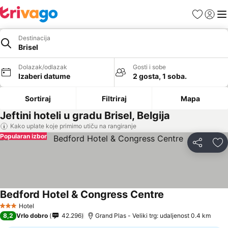
Favoriti
Prijavi
Men
Destinacija
Brisel
Dolazak/odlazak
Gosti i sobe
Izaberi datume
2 gosta, 1 soba.
Sortiraj
Filtriraj
Mapa
Jeftini hoteli u gradu Brisel, Belgija
Kako uplate koje primimo utiču na rangiranje
Popularan izbor
Deli
Do
Bedford Hotel & Congress Centre
Pogledaj cene
Hotel
3 Zvezdice
8,2
Vrlo dobro
42.296
Grand Plas - Veliki trg: udaljenost 0.4 km