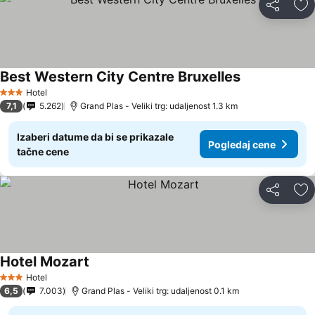
Deli
Do
Best Western City Centre Bruxelles
Pogledaj cene
Hotel
3 Zvezdice
7,1
5.262
Grand Plas - Veliki trg: udaljenost 1.3 km
Izaberi datume da bi se prikazale
Pogledaj cene
tačne cene
Deli
Do
Hotel Mozart
Pogledaj cene
Hotel
3 Zvezdice
6,5
7.003
Grand Plas - Veliki trg: udaljenost 0.1 km