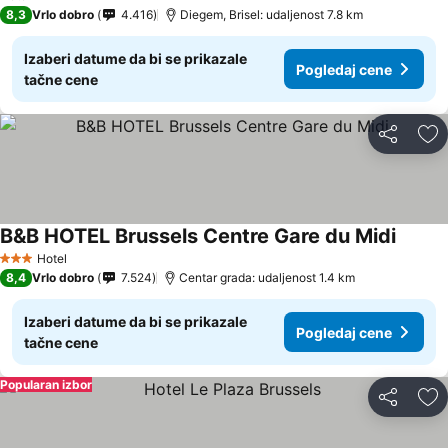
8,3
Vrlo dobro
4.416
Diegem, Brisel: udaljenost 7.8 km
Izaberi datume da bi se prikazale
Pogledaj cene
tačne cene
Deli
Do
B&B HOTEL Brussels Centre Gare du Midi
Pogled
Hotel
3 Zvezdice
8,4
Vrlo dobro
7.524
Centar grada: udaljenost 1.4 km
Izaberi datume da bi se prikazale
Pogledaj cene
tačne cene
Popularan izbor
Deli
Do