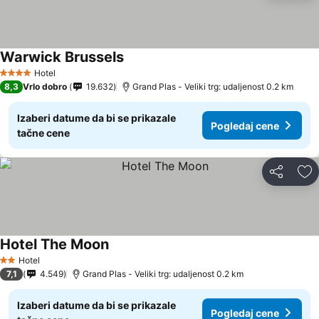
Warwick Brussels
Pogledaj cene
Hotel
4 Zvezdice
8,3
Vrlo dobro
19.632
Grand Plas - Veliki trg: udaljenost 0.2 km
Izaberi datume da bi se prikazale
Pogledaj cene
tačne cene
Deli
Do
Hotel The Moon
Pogledaj cene
Hotel
2 Zvezdice
7,1
4.549
Grand Plas - Veliki trg: udaljenost 0.2 km
Izaberi datume da bi se prikazale
Pogledaj cene