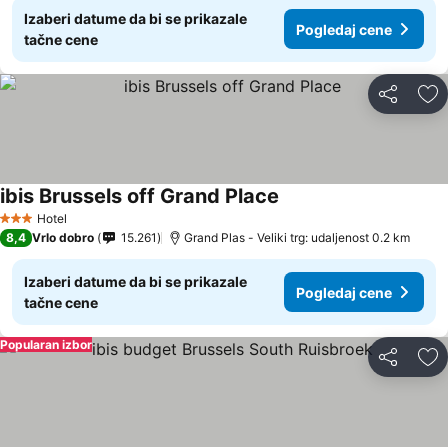
Izaberi datume da bi se prikazale
Pogledaj cene
tačne cene
Deli
Do
ibis Brussels off Grand Place
Pogledaj cene
Hotel
3 Zvezdice
8,4
Vrlo dobro
15.261
Grand Plas - Veliki trg: udaljenost 0.2 km
Izaberi datume da bi se prikazale
Pogledaj cene
tačne cene
Popularan izbor
Deli
Do