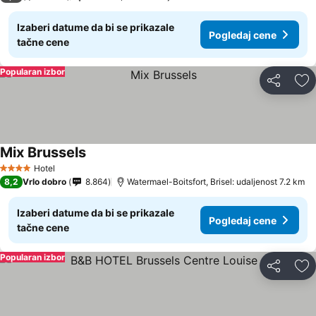
Izaberi datume da bi se prikazale
Pogledaj cene
tačne cene
Popularan izbor
Deli
Do
Mix Brussels
Pogledaj cene
Hotel
4 Zvezdice
8,2
Vrlo dobro
8.864
Watermael-Boitsfort, Brisel: udaljenost 7.2 km
Izaberi datume da bi se prikazale
Pogledaj cene
tačne cene
Popularan izbor
Deli
Do