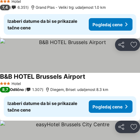
Hotel
3 Zvezdice
7,4
6.351
Grand Plas - Veliki trg: udaljenost 1.0 km
Izaberi datume da bi se prikazale
Pogledaj cene
tačne cene
Deli
Do
B&B HOTEL Brussels Airport
Pogledaj cene
Hotel
3 Zvezdice
8,7
Odlično
1.307
Diegem, Brisel: udaljenost 8.3 km
Izaberi datume da bi se prikazale
Pogledaj cene
tačne cene
Deli
Do