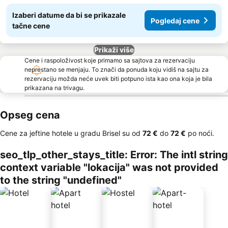
Izaberi datume da bi se prikazale
Pogledaj cene
tačne cene
Prikaži više
Cene i raspoloživost koje primamo sa sajtova za rezervaciju
neprestano se menjaju. To znači da ponuda koju vidiš na sajtu za
rezervaciju možda neće uvek biti potpuno ista kao ona koja je bila
prikazana na trivagu.
Opseg cena
Cene za jeftine hotele u gradu Brisel su od
‎72 €
do
‎72 €
po noći.
seo_tlp_other_stays_title: Error: The intl string
context variable "lokacija" was not provided
to the string "undefined"