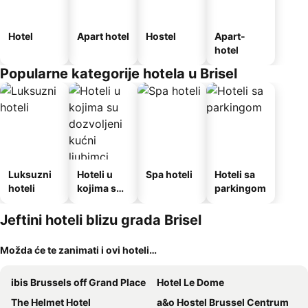
Hotel
Apart hotel
Hostel
Apart-
hotel
Popularne kategorije hotela u Brisel
Luksuzni
Hoteli u
Spa hoteli
Hoteli sa
hoteli
kojima su
parkingom
dozvoljeni
kućni
Jeftini hoteli blizu grada Brisel
ljubimci
Možda će te zanimati i ovi hoteli…
ibis Brussels off Grand Place
Hotel Le Dome
The Helmet Hotel
a&o Hostel Brussel Centrum