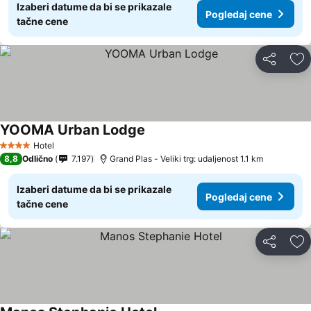
Izaberi datume da bi se prikazale
Pogledaj cene
tačne cene
Deli
Do
YOOMA Urban Lodge
Pogledaj cene
Hotel
4 Zvezdice
8,8
Odlično
7.197
Grand Plas - Veliki trg: udaljenost 1.1 km
Izaberi datume da bi se prikazale
Pogledaj cene
tačne cene
Deli
Do