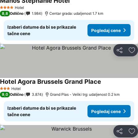
Manos Stephanie Hotel
Pogledaj cene
Hotel
4 Zvezdice
8,8
Odlično
1.984
Centar grada: udaljenost 1.7 km
Izaberi datume da bi se prikazale
Pogledaj cene
tačne cene
Deli
Do
Hotel Agora Brussels Grand Place
Pogledaj cene
Hotel
3 Zvezdice
9,0
Odlično
3.874
Grand Plas - Veliki trg: udaljenost 0.2 km
Izaberi datume da bi se prikazale
Pogledaj cene
tačne cene
Deli
Do