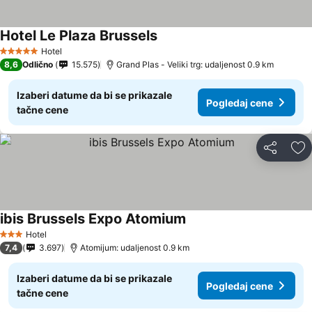
Hotel Le Plaza Brussels
Pogledaj cene
Hotel
5 Zvezdice
8,6
Odlično
15.575
Grand Plas - Veliki trg: udaljenost 0.9 km
Izaberi datume da bi se prikazale
Pogledaj cene
tačne cene
Deli
Do
ibis Brussels Expo Atomium
Pogledaj cene
Hotel
3 Zvezdice
7,4
3.697
Atomijum: udaljenost 0.9 km
Izaberi datume da bi se prikazale
Pogledaj cene
tačne cene