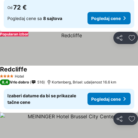
72 €
Od
Pogledaj cene sa
8 sajtova
Pogledaj cene
Popularan izbor
Deli
Do
Redcliffe
Pogledaj cene
Hotel
4 Zvezdice
8,4
Vrlo dobro
516
Kortenberg, Brisel: udaljenost 16.6 km
Izaberi datume da bi se prikazale
Pogledaj cene
tačne cene
Deli
Do