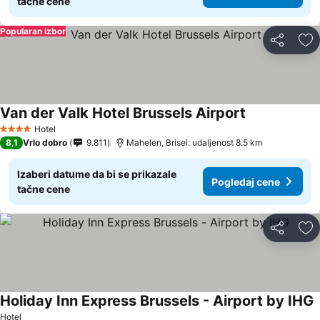
tačne cene
Popularan izbor
Deli
Do
Van der Valk Hotel Brussels Airport
Pogledaj cen
Hotel
4 Zvezdice
8,1
Vrlo dobro
9.811
Mahelen, Brisel: udaljenost 8.5 km
Izaberi datume da bi se prikazale
Pogledaj cene
tačne cene
Deli
Do
Holiday Inn Express Brussels - Airport by IHG
P
Hotel