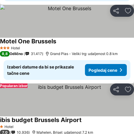
Deli
Do
Motel One Brussels
Pogledaj cene
Hotel
3 Zvezdice
8,8
Odlično
31.417
Grand Plas - Veliki trg: udaljenost 0.8 km
Izaberi datume da bi se prikazale
Pogledaj cene
tačne cene
Popularan izbor
Deli
Do
ibis budget Brussels Airport
Pogledaj cene
Hotel
1 Zvezdice
7,0
10.936
Mahelen, Brisel: udaljenost 7.2 km