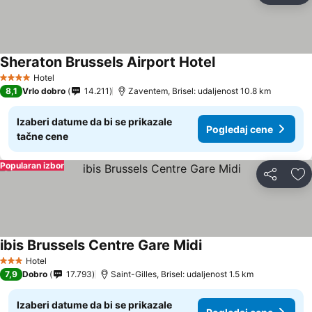
Sheraton Brussels Airport Hotel
Pogledaj cene
Hotel
4 Zvezdice
8,1
Vrlo dobro
14.211
Zaventem, Brisel: udaljenost 10.8 km
Izaberi datume da bi se prikazale
Pogledaj cene
tačne cene
Popularan izbor
Deli
Do
ibis Brussels Centre Gare Midi
Pogledaj cene
Hotel
3 Zvezdice
7,9
Dobro
17.793
Saint-Gilles, Brisel: udaljenost 1.5 km
Izaberi datume da bi se prikazale