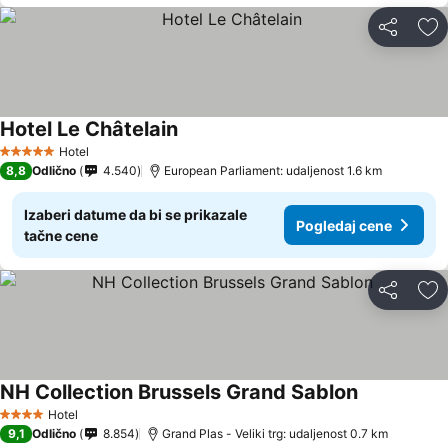
Deli
Do
Hotel Le Châtelain
Pogledaj cene
Hotel
5 Zvezdice
8,8
Odlično
4.540
European Parliament: udaljenost 1.6 km
Izaberi datume da bi se prikazale
Pogledaj cene
tačne cene
Deli
Do
NH Collection Brussels Grand Sablon
Pogledaj ce
Hotel
4 Zvezdice
9,1
Odlično
8.854
Grand Plas - Veliki trg: udaljenost 0.7 km