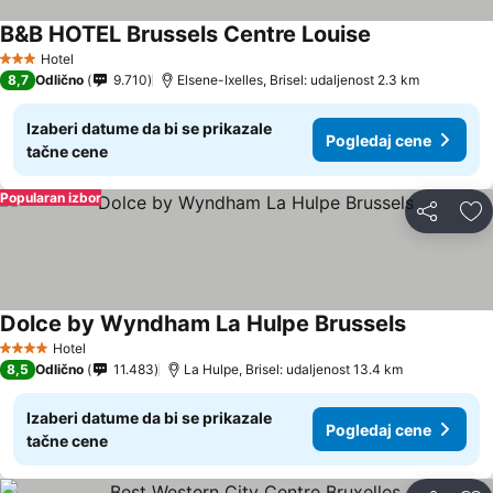
B&B HOTEL Brussels Centre Louise
Pogledaj cene
Hotel
3 Zvezdice
8,7
Odlično
9.710
Elsene-Ixelles, Brisel: udaljenost 2.3 km
Izaberi datume da bi se prikazale
Pogledaj cene
tačne cene
Popularan izbor
Deli
Do
Dolce by Wyndham La Hulpe Brussels
Pogledaj 
Hotel
4 Zvezdice
8,5
Odlično
11.483
La Hulpe, Brisel: udaljenost 13.4 km
Izaberi datume da bi se prikazale
Pogledaj cene
tačne cene