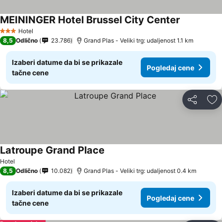
MEININGER Hotel Brussel City Center
Pogledaj c
Hotel
3 Zvezdice
8,5
Odlično
23.786
Grand Plas - Veliki trg: udaljenost 1.1 km
Izaberi datume da bi se prikazale
Pogledaj cene
tačne cene
Deli
Do
Latroupe Grand Place
Pogledaj cene
Hotel
8,5
Odlično
10.082
Grand Plas - Veliki trg: udaljenost 0.4 km
Izaberi datume da bi se prikazale
Pogledaj cene
tačne cene