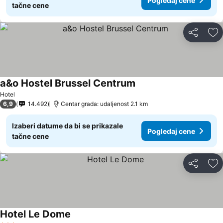
Pogledaj cene
tačne cene
Deli
Do
a&o Hostel Brussel Centrum
Pogledaj cene
Hotel
6,9
14.492
Centar grada: udaljenost 2.1 km
Izaberi datume da bi se prikazale
Pogledaj cene
tačne cene
Deli
Do
Hotel Le Dome
Pogledaj cene