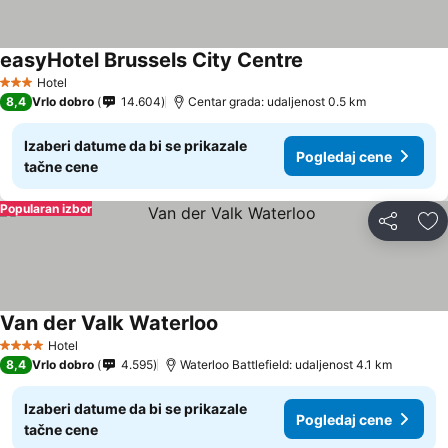
easyHotel Brussels City Centre
Pogledaj cene
Hotel
3 Zvezdice
8,4
Vrlo dobro
14.604
Centar grada: udaljenost 0.5 km
Izaberi datume da bi se prikazale
Pogledaj cene
tačne cene
Popularan izbor
Deli
Do
Van der Valk Waterloo
Pogledaj cene
Hotel
4 Zvezdice
8,4
Vrlo dobro
4.595
Waterloo Battlefield: udaljenost 4.1 km
Izaberi datume da bi se prikazale
Pogledaj cene
tačne cene