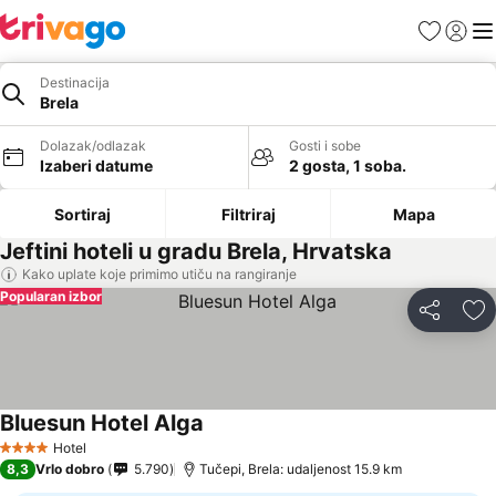
Favoriti
Prijavi
Men
Destinacija
Brela
Dolazak/odlazak
Gosti i sobe
Izaberi datume
2 gosta, 1 soba.
Sortiraj
Filtriraj
Mapa
Jeftini hoteli u gradu Brela, Hrvatska
Kako uplate koje primimo utiču na rangiranje
Popularan izbor
Deli
Do
Bluesun Hotel Alga
Pogledaj cene
Hotel
4 Zvezdice
8,3
Vrlo dobro
5.790
Tučepi, Brela: udaljenost 15.9 km