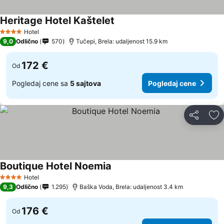
Heritage Hotel Kaštelet
Pogledaj cene
Hotel
4 Zvezdice
9,0
Odlično
570
Tučepi, Brela: udaljenost 15.9 km
172 €
Od
Pogledaj cene sa
5 sajtova
Pogledaj cene
Deli
Do
Boutique Hotel Noemia
Pogledaj cene
Hotel
4 Zvezdice
9,3
Odlično
1.295
Baška Voda, Brela: udaljenost 3.4 km
176 €
Od