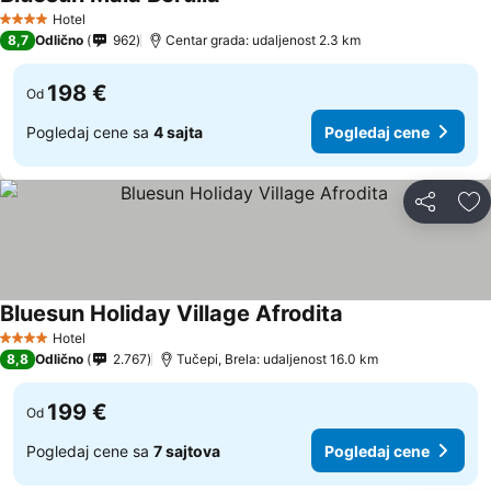
Pogledaj cene
Hotel
4 Zvezdice
8,7
Odlično
962
Centar grada: udaljenost 2.3 km
198 €
Od
Pogledaj cene sa
4 sajta
Pogledaj cene
Deli
Do
Bluesun Holiday Village Afrodita
Pogledaj cene
Hotel
4 Zvezdice
8,8
Odlično
2.767
Tučepi, Brela: udaljenost 16.0 km
199 €
Od
Pogledaj cene sa
7 sajtova
Pogledaj cene