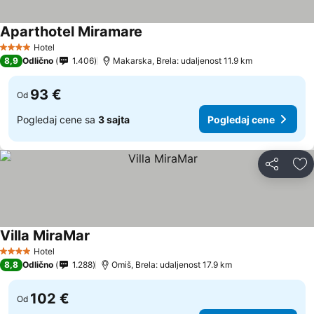
Aparthotel Miramare
Pogledaj cene
Hotel
4 Zvezdice
8,9
Odlično
1.406
Makarska, Brela: udaljenost 11.9 km
93 €
Od
Pogledaj cene sa
3 sajta
Pogledaj cene
Deli
Do
Villa MiraMar
Pogledaj cene
Hotel
4 Zvezdice
8,8
Odlično
1.288
Omiš, Brela: udaljenost 17.9 km
102 €
Od