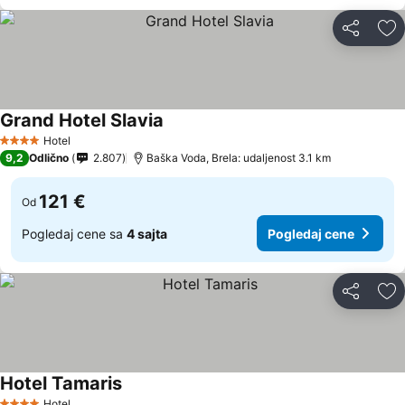
Deli
Do
Grand Hotel Slavia
Pogledaj cene
Hotel
4 Zvezdice
9,2
Odlično
2.807
Baška Voda, Brela: udaljenost 3.1 km
121 €
Od
Pogledaj cene sa
4 sajta
Pogledaj cene
Deli
Do
Hotel Tamaris
Pogledaj cene
Hotel