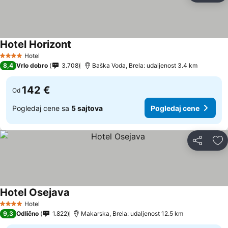
Hotel Horizont
Pogledaj cene
Hotel
4 Zvezdice
8,4
Vrlo dobro
3.708
Baška Voda, Brela: udaljenost 3.4 km
142 €
Od
Pogledaj cene sa
5 sajtova
Pogledaj cene
Deli
Do
Hotel Osejava
Pogledaj cene
Hotel
4 Zvezdice
9,3
Odlično
1.822
Makarska, Brela: udaljenost 12.5 km