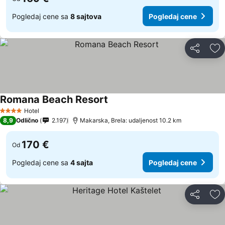
Pogledaj cene sa
8 sajtova
Pogledaj cene
Deli
Do
Romana Beach Resort
Pogledaj cene
Hotel
4 Zvezdice
8,9
Odlično
2.197
Makarska, Brela: udaljenost 10.2 km
170 €
Od
Pogledaj cene sa
4 sajta
Pogledaj cene
Deli
Do