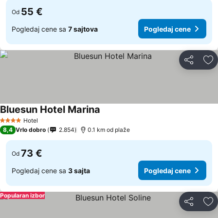
55 €
Od
Pogledaj cene sa
7 sajtova
Pogledaj cene
Deli
Do
Bluesun Hotel Marina
Pogledaj cene
Hotel
4 Zvezdice
8,4
Vrlo dobro
2.854
0.1 km od plaže
73 €
Od
Pogledaj cene sa
3 sajta
Pogledaj cene
Popularan izbor
Deli
Do