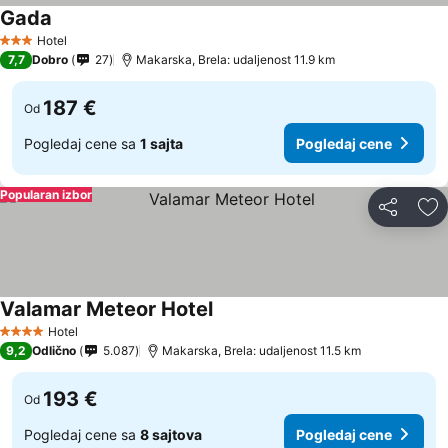
Gada
Pogledaj cene
Hotel
3 Zvezdice
7,7
Dobro
27
Makarska, Brela: udaljenost 11.9 km
187 €
Od
Pogledaj cene sa
1 sajta
Pogledaj cene
Popularan izbor
Deli
Do
Valamar Meteor Hotel
Pogledaj cene
Hotel
4 Zvezdice
9,2
Odlično
5.087
Makarska, Brela: udaljenost 11.5 km
193 €
Od
Pogledaj cene sa
8 sajtova
Pogledaj cene