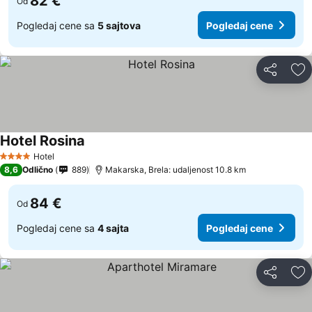
82 €
Od
Pogledaj cene sa
5 sajtova
Pogledaj cene
Deli
Do
Hotel Rosina
Pogledaj cene
Hotel
4 Zvezdice
8,6
Odlično
889
Makarska, Brela: udaljenost 10.8 km
84 €
Od
Pogledaj cene sa
4 sajta
Pogledaj cene
Deli
Do