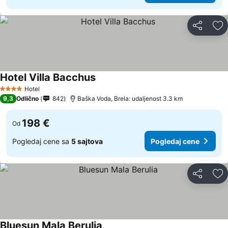
Deli
Do
Hotel Villa Bacchus
Pogledaj cene
Hotel
4 Zvezdice
9,3
Odlično
842
Baška Voda, Brela: udaljenost 3.3 km
198 €
Od
Pogledaj cene sa
5 sajtova
Pogledaj cene
Deli
Do
Bluesun Mala Berulia