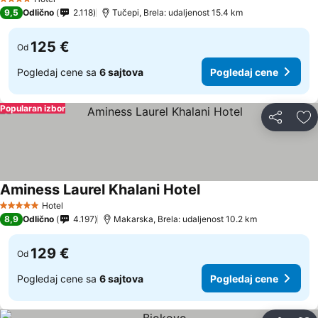
4 Zvezdice
9,5
Odlično
2.118
Tučepi, Brela: udaljenost 15.4 km
125 €
Od
Pogledaj cene sa
6 sajtova
Pogledaj cene
Popularan izbor
Deli
Do
Aminess Laurel Khalani Hotel
Pogledaj cene
Hotel
5 Zvezdice
8,9
Odlično
4.197
Makarska, Brela: udaljenost 10.2 km
129 €
Od
Pogledaj cene sa
6 sajtova
Pogledaj cene