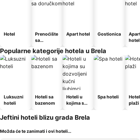
Hotel
Prenoćište
Apart hotel
Gostionica
Apar
sa
hotel
doručkom
Popularne kategorije hotela u Brela
Luksuzni
Hoteli sa
Hoteli u
Spa hoteli
Hotel
hoteli
bazenom
kojima su
plaži
dozvoljeni
kućni
Jeftini hoteli blizu grada Brela
ljubimci
Možda će te zanimati i ovi hoteli…