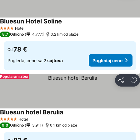
Bluesun Hotel Soline
Pogledaj cene
Hotel
4 Zvezdice
8,7
Odlično
4.777
0.2 km od plaže
78 €
Od
Pogledaj cene sa
7 sajtova
Pogledaj cene
Popularan izbor
Deli
Do
Bluesun hotel Berulia
Pogledaj cene
Hotel
5 Zvezdice
9,0
Odlično
3.911
0.1 km od plaže