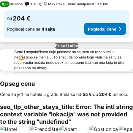
3 Zvezdice
8,8
Odlično
1.303
Makarska, Brela: udaljenost 10.5 km
204 €
Od
Pogledaj cene sa
4 sajta
Pogledaj cene
Prikaži više
Cene i raspoloživost koje primamo sa sajtova za rezervaciju
neprestano se menjaju. To znači da ponuda koju vidiš na sajtu za
rezervaciju možda neće uvek biti potpuno ista kao ona koja je bila
prikazana na trivagu.
Opseg cena
Cene za jeftine hotele u gradu Brela su od
‎55 €
do
‎204 €
po noći.
seo_tlp_other_stays_title: Error: The intl string
context variable "lokacija" was not provided
to the string "undefined"