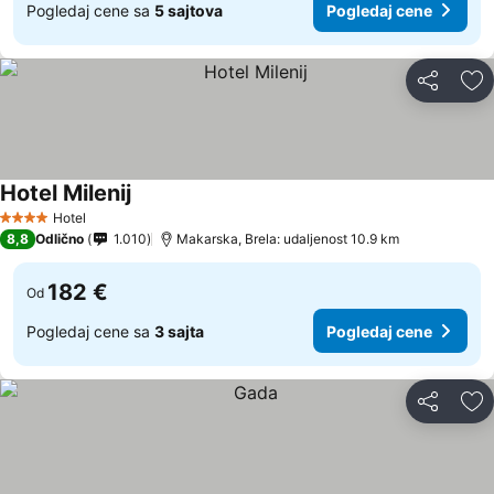
Pogledaj cene sa
5 sajtova
Pogledaj cene
Deli
Do
Hotel Milenij
Pogledaj cene
Hotel
4 Zvezdice
8,8
Odlično
1.010
Makarska, Brela: udaljenost 10.9 km
182 €
Od
Pogledaj cene sa
3 sajta
Pogledaj cene
Deli
Do