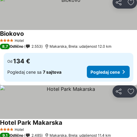
Deli
Do
Biokovo
Pogledaj cene
Hotel
4 Zvezdice
8,7
Odlično
2.553
Makarska, Brela: udaljenost 12.0 km
134 €
Od
Pogledaj cene sa
7 sajtova
Pogledaj cene
Deli
Do
Hotel Park Makarska
Pogledaj cene
Hotel
4 Zvezdice
9,1
Odlično
2.485
Makarska, Brela: udaljenost 11.4 km