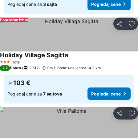
Pogledaj cene sa
3 sajta
Pogledaj cene
Popularan izbor
Deli
Do
Holiday Village Sagitta
Pogledaj cene
Hotel
3 Zvezdice
7,7
Dobro
2.612
Omiš, Brela: udaljenost 14.3 km
103 €
Od
Pogledaj cene sa
7 sajtova
Pogledaj cene
Deli
Do