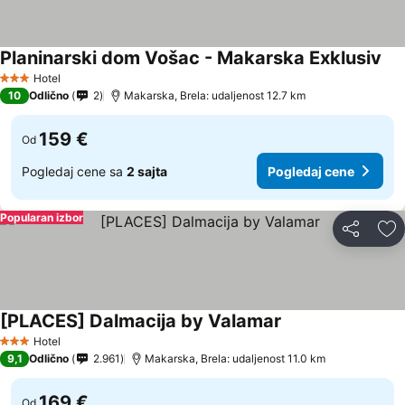
Planinarski dom Vošac - Makarska Exklusiv
Pog
Hotel
3 Zvezdice
10
Odlično
2
Makarska, Brela: udaljenost 12.7 km
159 €
Od
Pogledaj cene sa
2 sajta
Pogledaj cene
Popularan izbor
Deli
Do
[PLACES] Dalmacija by Valamar
Pogledaj cene
Hotel
3 Zvezdice
9,1
Odlično
2.961
Makarska, Brela: udaljenost 11.0 km
169 €
Od