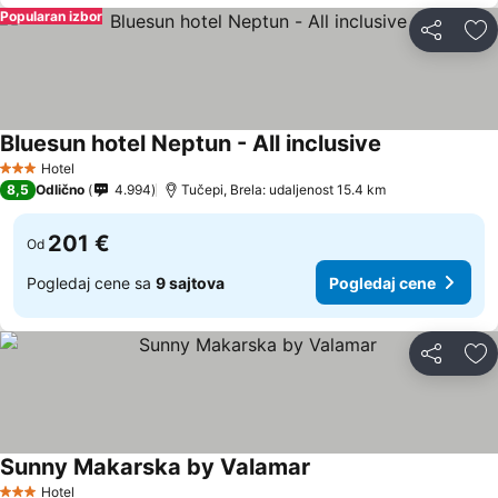
Popularan izbor
Deli
Do
Bluesun hotel Neptun - All inclusive
Pogledaj cen
Hotel
3 Zvezdice
8,5
Odlično
4.994
Tučepi, Brela: udaljenost 15.4 km
201 €
Od
Pogledaj cene sa
9 sajtova
Pogledaj cene
Deli
Do
Sunny Makarska by Valamar
Pogledaj cene
Hotel