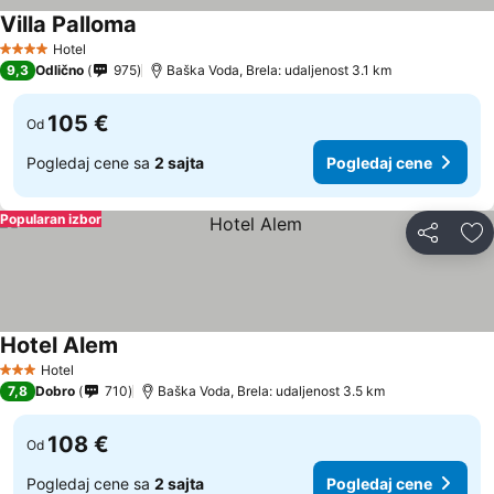
Villa Palloma
Pogledaj cene
Hotel
4 Zvezdice
9,3
Odlično
975
Baška Voda, Brela: udaljenost 3.1 km
105 €
Od
Pogledaj cene sa
2 sajta
Pogledaj cene
Popularan izbor
Deli
Do
Hotel Alem
Pogledaj cene
Hotel
3 Zvezdice
7,8
Dobro
710
Baška Voda, Brela: udaljenost 3.5 km
108 €
Od
Pogledaj cene sa
2 sajta
Pogledaj cene