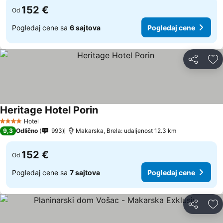
152 €
Od
Pogledaj cene sa
6 sajtova
Pogledaj cene
Deli
Do
Heritage Hotel Porin
Pogledaj cene
Hotel
4 Zvezdice
9,3
Odlično
993
Makarska, Brela: udaljenost 12.3 km
152 €
Od
Pogledaj cene sa
7 sajtova
Pogledaj cene
Deli
Do