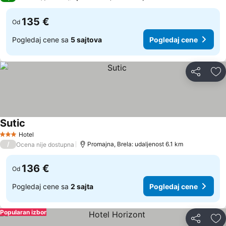
135 €
Od
Pogledaj cene sa
5 sajtova
Pogledaj cene
Deli
Do
Sutic
Pogledaj cene
Hotel
3 Zvezdice
/
Promajna, Brela: udaljenost 6.1 km
Ocena nije dostupna
136 €
Od
Pogledaj cene sa
2 sajta
Pogledaj cene
Popularan izbor
Deli
Do