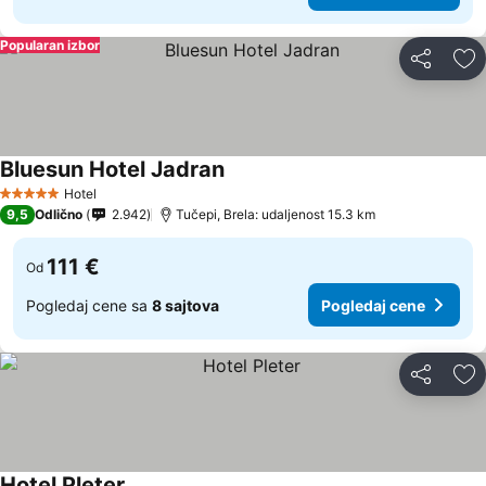
Popularan izbor
Deli
Do
Bluesun Hotel Jadran
Pogledaj cene
Hotel
5 Zvezdice
9,5
Odlično
2.942
Tučepi, Brela: udaljenost 15.3 km
111 €
Od
Pogledaj cene sa
8 sajtova
Pogledaj cene
Deli
Do
Hotel Pleter