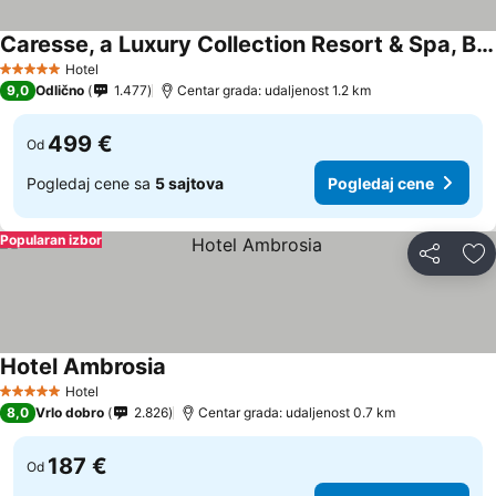
Caresse, a Luxury Collection Resort & Spa, Bodrum
Hotel
5 Zvezdice
9,0
Odlično
1.477
Centar grada: udaljenost 1.2 km
499 €
Od
Pogledaj cene sa
5 sajtova
Pogledaj cene
Popularan izbor
Deli
Do
Hotel Ambrosia
Hotel
5 Zvezdice
8,0
Vrlo dobro
2.826
Centar grada: udaljenost 0.7 km
187 €
Od