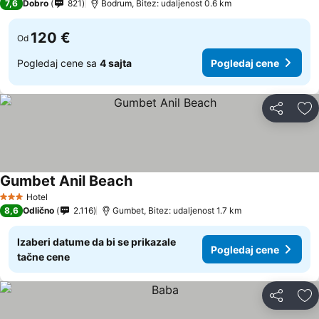
7,6
Dobro
821
Bodrum, Bitez: udaljenost 0.6 km
120 €
Od
Pogledaj cene sa
4 sajta
Pogledaj cene
Deli
Do
Gumbet Anil Beach
Hotel
3 Zvezdice
8,6
Odlično
2.116
Gumbet, Bitez: udaljenost 1.7 km
Izaberi datume da bi se prikazale
Pogledaj cene
tačne cene
Deli
Do