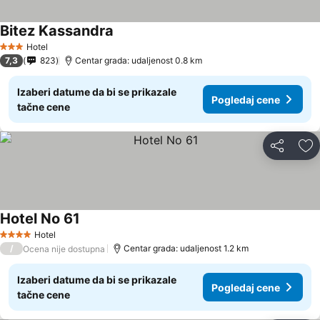
Bitez Kassandra
Hotel
3 Zvezdice
7,3
823
Centar grada: udaljenost 0.8 km
Izaberi datume da bi se prikazale
Pogledaj cene
tačne cene
Deli
Do
Hotel No 61
Hotel
4 Zvezdice
/
Centar grada: udaljenost 1.2 km
Ocena nije dostupna
Izaberi datume da bi se prikazale
Pogledaj cene
tačne cene