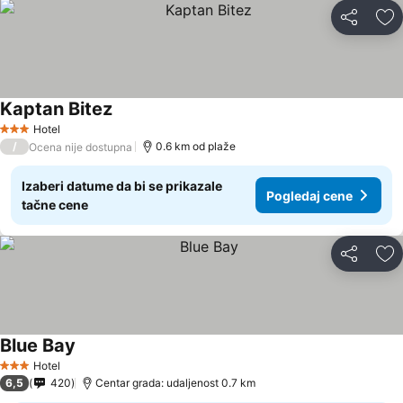
Deli
Do
Kaptan Bitez
Hotel
3 Zvezdice
/
0.6 km od plaže
Ocena nije dostupna
Izaberi datume da bi se prikazale
Pogledaj cene
tačne cene
Deli
Do
Blue Bay
Hotel
3 Zvezdice
6,5
420
Centar grada: udaljenost 0.7 km