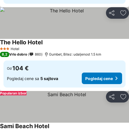
Deli
Do
The Hello Hotel
Hotel
3 Zvezdice
8,2
Vrlo dobro
860
Gumbet, Bitez: udaljenost 1.5 km
104 €
Od
Pogledaj cene sa
5 sajtova
Pogledaj cene
Popularan izbor
Deli
Do
Sami Beach Hotel