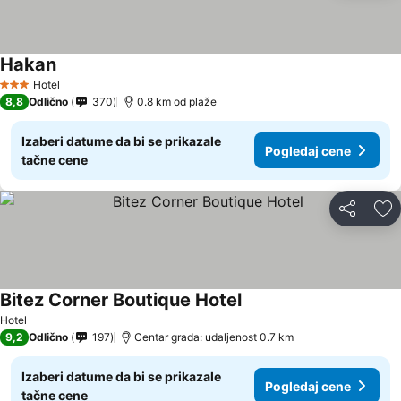
Hakan
Hotel
3 Zvezdice
8,8
Odlično
370
0.8 km od plaže
Izaberi datume da bi se prikazale
Pogledaj cene
tačne cene
Deli
Do
Bitez Corner Boutique Hotel
Hotel
9,2
Odlično
197
Centar grada: udaljenost 0.7 km
Izaberi datume da bi se prikazale
Pogledaj cene
tačne cene