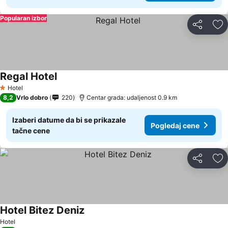
Popularan izbor
Deli
Do
Regal Hotel
Hotel
1 Zvezdice
8,2
Vrlo dobro
220
Centar grada: udaljenost 0.9 km
Izaberi datume da bi se prikazale
Pogledaj cene
tačne cene
Deli
Do
Hotel Bitez Deniz
Hotel