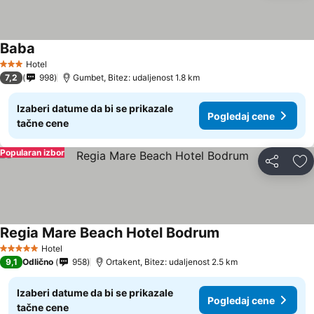
Baba
Hotel
3 Zvezdice
7,2
998
Gumbet, Bitez: udaljenost 1.8 km
Izaberi datume da bi se prikazale
Pogledaj cene
tačne cene
Popularan izbor
Deli
Do
Regia Mare Beach Hotel Bodrum
Hotel
5 Zvezdice
9,1
Odlično
958
Ortakent, Bitez: udaljenost 2.5 km
Izaberi datume da bi se prikazale
Pogledaj cene
tačne cene