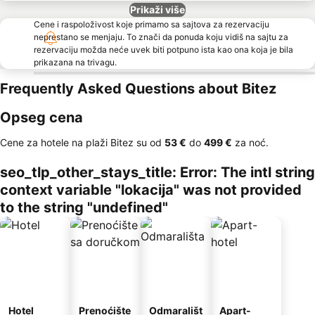
Prikaži više
Cene i raspoloživost koje primamo sa sajtova za rezervaciju
neprestano se menjaju. To znači da ponuda koju vidiš na sajtu za
rezervaciju možda neće uvek biti potpuno ista kao ona koja je bila
prikazana na trivagu.
Frequently Asked Questions about Bitez
Opseg cena
Cene za hotele na plaži Bitez su od
‎53 €
do
‎499 €
za noć.
seo_tlp_other_stays_title: Error: The intl string
context variable "lokacija" was not provided
to the string "undefined"
Hotel
Prenoćište
Odmarališt
Apart-