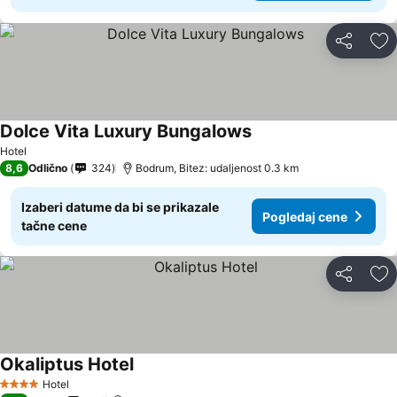
Deli
Do
Dolce Vita Luxury Bungalows
Hotel
8,6
Odlično
324
Bodrum, Bitez: udaljenost 0.3 km
Izaberi datume da bi se prikazale
Pogledaj cene
tačne cene
Deli
Do
Okaliptus Hotel
Hotel
4 Zvezdice