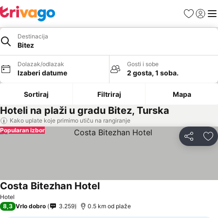
Favoriti
Prijavi
Men
Destinacija
Bitez
Dolazak/odlazak
Gosti i sobe
Izaberi datume
2 gosta, 1 soba.
Sortiraj
Filtriraj
Mapa
Hoteli na plaži u gradu Bitez, Turska
Kako uplate koje primimo utiču na rangiranje
Popularan izbor
Deli
Do
Costa Bitezhan Hotel
Hotel
8,3
Vrlo dobro
3.259
0.5 km od plaže