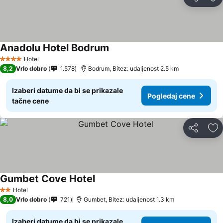
Deli
Do
Anadolu Hotel Bodrum
Hotel
4 Zvezdice
8,2
Vrlo dobro
1.578
Bodrum, Bitez: udaljenost 2.5 km
Izaberi datume da bi se prikazale
Pogledaj cene
tačne cene
Deli
Do
Gumbet Cove Hotel
Hotel
2 Zvezdice
8,0
Vrlo dobro
721
Gumbet, Bitez: udaljenost 1.3 km
Izaberi datume da bi se prikazale