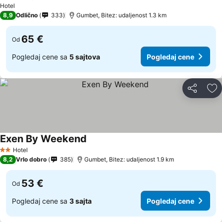
Hotel
8,9
Odlično
333
Gumbet, Bitez: udaljenost 1.3 km
65 €
Od
Pogledaj cene sa
5 sajtova
Pogledaj cene
Deli
Do
Exen By Weekend
Hotel
2 Zvezdice
8,2
Vrlo dobro
385
Gumbet, Bitez: udaljenost 1.9 km
53 €
Od
Pogledaj cene sa
3 sajta
Pogledaj cene