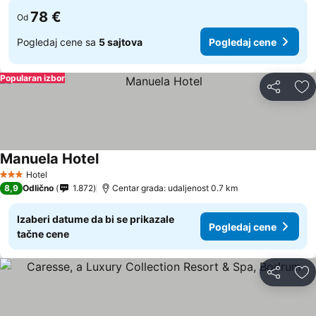
78 €
Od
Pogledaj cene sa
5 sajtova
Pogledaj cene
Popularan izbor
Deli
Do
Manuela Hotel
Hotel
3 Zvezdice
8,9
Odlično
1.872
Centar grada: udaljenost 0.7 km
Izaberi datume da bi se prikazale
Pogledaj cene
tačne cene
Deli
Do