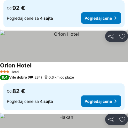
92 €
Od
Pogledaj cene sa
4 sajta
Pogledaj cene
Deli
Do
Orion Hotel
Hotel
3 Zvezdice
8,4
Vrlo dobro
284
0.6 km od plaže
82 €
Od
Pogledaj cene sa
4 sajta
Pogledaj cene
Deli
Do