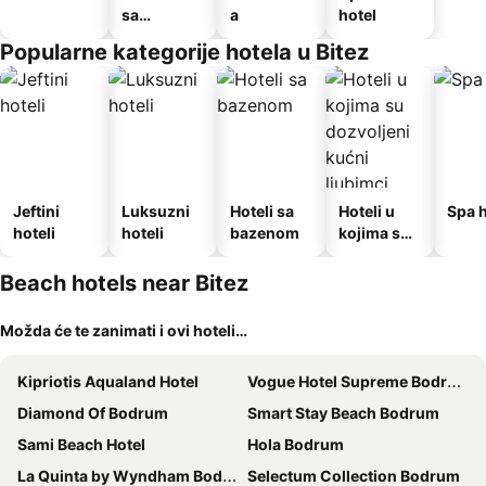
sa
a
hotel
doručkom
Popularne kategorije hotela u Bitez
Jeftini
Luksuzni
Hoteli sa
Hoteli u
Spa h
hoteli
hoteli
bazenom
kojima su
dozvoljeni
kućni
Beach hotels near Bitez
ljubimci
Možda će te zanimati i ovi hoteli…
Kipriotis Aqualand Hotel
Vogue Hotel Supreme Bodrum
Diamond Of Bodrum
Smart Stay Beach Bodrum
Sami Beach Hotel
Hola Bodrum
La Quinta by Wyndham Bodrum
Selectum Collection Bodrum