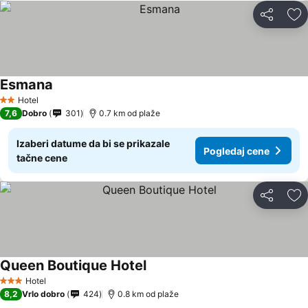
Deli
Do
Esmana
Hotel
2 Zvezdice
7,6
Dobro
301
0.7 km od plaže
Izaberi datume da bi se prikazale
Pogledaj cene
tačne cene
Deli
Do
Queen Boutique Hotel
Hotel
3 Zvezdice
8,2
Vrlo dobro
424
0.8 km od plaže