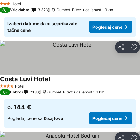
Hotel
3 Zvezdice
8,1
Vrlo dobro
3.823
Gumbet, Bitez: udaljenost 1.9 km
Izaberi datume da bi se prikazale
Pogledaj cene
tačne cene
Deli
Do
Costa Luvi Hotel
Hotel
4 Zvezdice
7,8
Dobro
2.180
Gumbet, Bitez: udaljenost 1.3 km
144 €
Od
Pogledaj cene sa
6 sajtova
Pogledaj cene