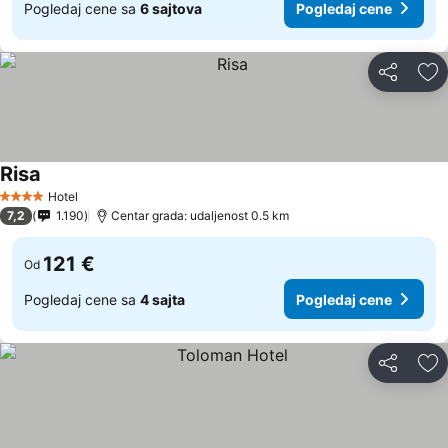
Pogledaj cene sa
6 sajtova
Pogledaj cene
Deli
Do
Risa
Hotel
4 Zvezdice
7,2
1.190
Centar grada: udaljenost 0.5 km
121 €
Od
Pogledaj cene sa
4 sajta
Pogledaj cene
Deli
Do