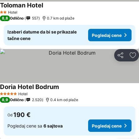
Toloman Hotel
Hotel
2 Zvezdice
8,8
Odlično
557
0.7 km od plaže
Izaberi datume da bi se prikazale
Pogledaj cene
tačne cene
Deli
Do
Doria Hotel Bodrum
Hotel
5 Zvezdice
8,9
Odlično
2.520
0.4 km od plaže
190 €
Od
Pogledaj cene sa
6 sajtova
Pogledaj cene