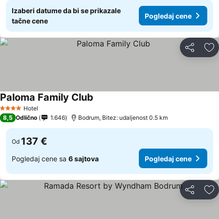
Izaberi datume da bi se prikazale
Pogledaj cene
tačne cene
Deli
Do
Paloma Family Club
Hotel
4 Zvezdice
8,5
Odlično
1.646
Bodrum, Bitez: udaljenost 0.5 km
137 €
Od
Pogledaj cene sa
6 sajtova
Pogledaj cene
Deli
Do