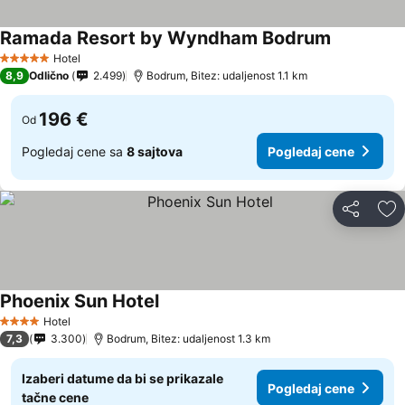
Ramada Resort by Wyndham Bodrum
Hotel
5 Zvezdice
8,9
Odlično
2.499
Bodrum, Bitez: udaljenost 1.1 km
196 €
Od
Pogledaj cene sa
8 sajtova
Pogledaj cene
Deli
Do
Phoenix Sun Hotel
Hotel
4 Zvezdice
7,3
3.300
Bodrum, Bitez: udaljenost 1.3 km
Izaberi datume da bi se prikazale
Pogledaj cene
tačne cene