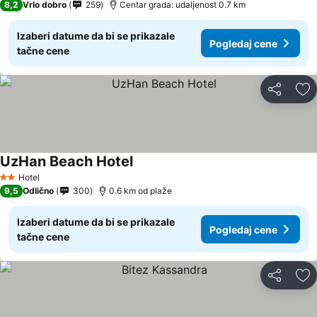
8,2
Vrlo dobro
259
Centar grada: udaljenost 0.7 km
Izaberi datume da bi se prikazale
Pogledaj cene
tačne cene
Deli
Do
UzHan Beach Hotel
Hotel
2 Zvezdice
9,5
Odlično
300
0.6 km od plaže
Izaberi datume da bi se prikazale
Pogledaj cene
tačne cene
Deli
Do