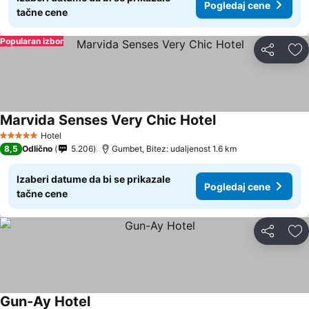
Pogledaj cene
tačne cene
Popularan izbor
Deli
Do
Marvida Senses Very Chic Hotel
Hotel
5 Zvezdice
8,5
Odlično
5.206
Gumbet, Bitez: udaljenost 1.6 km
Izaberi datume da bi se prikazale
Pogledaj cene
tačne cene
Deli
Do
Gun-Ay Hotel