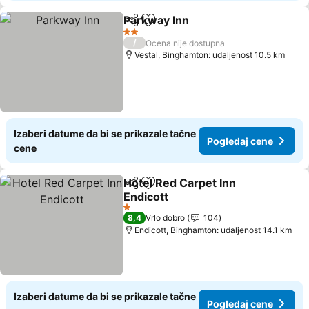
Parkway Inn
Deli
Dodati u favorite
2 Zvezdice
/
Ocena nije dostupna
Vestal, Binghamton: udaljenost 10.5 km
Izaberi datume da bi se prikazale tačne
Pogledaj cene
cene
Hotel Red Carpet Inn
Deli
Dodati u favorite
Endicott
1 Zvezdice
8,4
Vrlo dobro
104
Endicott, Binghamton: udaljenost 14.1 km
Izaberi datume da bi se prikazale tačne
Pogledaj cene