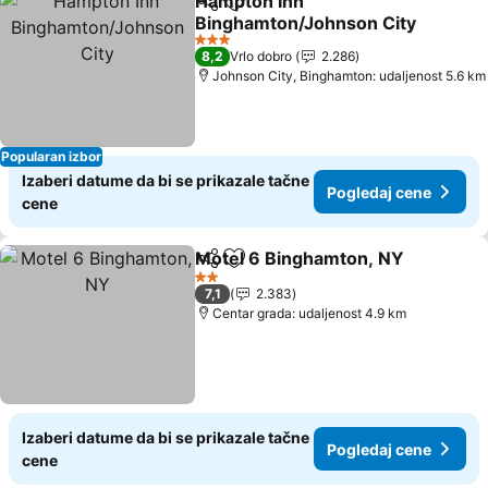
Hampton Inn
Deli
Dodati u favorite
Binghamton/Johnson City
3 Zvezdice
8,2
Vrlo dobro
2.286
Johnson City, Binghamton: udaljenost 5.6 km
Popularan izbor
Izaberi datume da bi se prikazale tačne
Pogledaj cene
cene
Motel 6 Binghamton, NY
Deli
Dodati u favorite
2 Zvezdice
7,1
2.383
Centar grada: udaljenost 4.9 km
Izaberi datume da bi se prikazale tačne
Pogledaj cene
cene