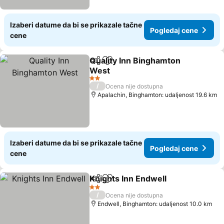
Izaberi datume da bi se prikazale tačne
Pogledaj cene
cene
Quality Inn Binghamton
Deli
Dodati u favorite
West
2 Zvezdice
/
Ocena nije dostupna
Apalachin, Binghamton: udaljenost 19.6 km
Izaberi datume da bi se prikazale tačne
Pogledaj cene
cene
Knights Inn Endwell
Deli
Dodati u favorite
2 Zvezdice
/
Ocena nije dostupna
Endwell, Binghamton: udaljenost 10.0 km