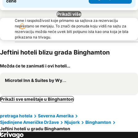
cene
Prikaži više
Cene i raspoloživost koje primamo sa sajtova za rezervaciju
neprestano se menjaju. To znači da ponuda koju vidiš na sajtu za
rezervaciju možda neće uvek biti potpuno ista kao ona koja je bila
prikazana na trivagu.
Jeftini hoteli blizu grada Binghamton
Možda će te zanimati i ovi hoteli…
Microtel Inn & Suites by Wyndham Binghamton
Prikaži sve smeštaje u Binghamton
pretraga hotela
Severna Amerika
Sjedinjene Američke Države
Njujork
Binghamton
Jeftini hoteli u gradu Binghamton