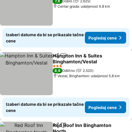
7,6
Dobro
2.625
Centar grada: udaljenost 4.8 km
Izaberi datume da bi se prikazale tačne
Pogledaj cene
cene
Hampton Inn & Suites
Deli
Dodati u favorite
Binghamton/Vestal
3 Zvezdice
8,9
Odlično
2.520
Vestal, Binghamton: udaljenost 5.8 km
Izaberi datume da bi se prikazale tačne
Pogledaj cene
cene
Red Roof Inn Binghamton
Deli
Dodati u favorite
North