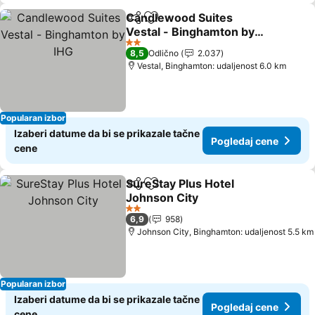
Candlewood Suites
Deli
Dodati u favorite
Vestal - Binghamton by
IHG
2 Zvezdice
8,5
Odlično
2.037
Vestal, Binghamton: udaljenost 6.0 km
Popularan izbor
Izaberi datume da bi se prikazale tačne
Pogledaj cene
cene
SureStay Plus Hotel
Deli
Dodati u favorite
Johnson City
2 Zvezdice
6,9
958
Johnson City, Binghamton: udaljenost 5.5 km
Popularan izbor
Izaberi datume da bi se prikazale tačne
Pogledaj cene
cene