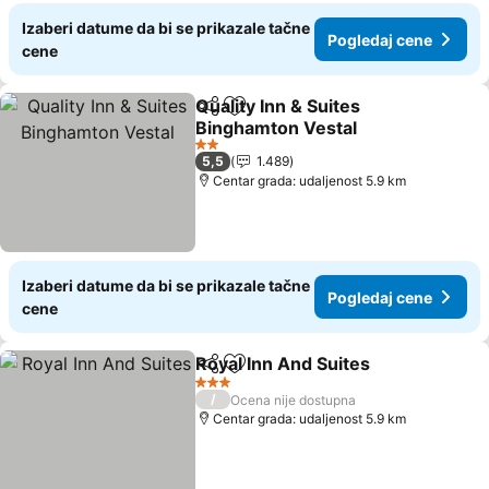
Izaberi datume da bi se prikazale tačne
Pogledaj cene
cene
Quality Inn & Suites
Deli
Dodati u favorite
Binghamton Vestal
2 Zvezdice
5,5
1.489
Centar grada: udaljenost 5.9 km
Izaberi datume da bi se prikazale tačne
Pogledaj cene
cene
Royal Inn And Suites
Deli
Dodati u favorite
3 Zvezdice
/
Ocena nije dostupna
Centar grada: udaljenost 5.9 km