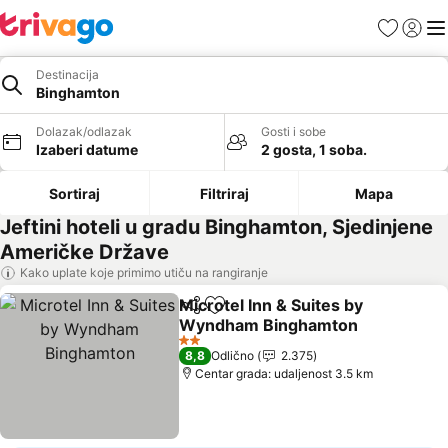
Favoriti
Prijavi
Men
Destinacija
Binghamton
Dolazak/odlazak
Gosti i sobe
Izaberi datume
2 gosta, 1 soba.
Sortiraj
Filtriraj
Mapa
Jeftini hoteli u gradu Binghamton, Sjedinjene
Američke Države
Kako uplate koje primimo utiču na rangiranje
Microtel Inn & Suites by
Deli
Dodati u favorite
Wyndham Binghamton
2 Zvezdice
8,8
Odlično
2.375
Centar grada: udaljenost 3.5 km