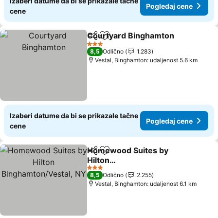
Izaberi datume da bi se prikazale tačne
Pogledaj cene
cene
Courtyard Binghamton
Deli
Dodati u favorite
3 Zvezdice
8,5
Odlično
1.283
Vestal, Binghamton: udaljenost 5.6 km
Izaberi datume da bi se prikazale tačne
Pogledaj cene
cene
Homewood Suites by
Deli
Dodati u favorite
Hilton
Binghamton/Vestal, NY
3 Zvezdice
8,5
Odlično
2.255
Vestal, Binghamton: udaljenost 6.1 km