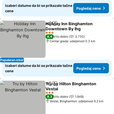
Izaberi datume da bi se prikazale tačne
Pogledaj cene
cene
Holiday Inn Binghamton
Deli
Dodati u favorite
Downtown By Ihg
3 Zvezdice
8,4
Vrlo dobro
3.730
Centar grada: udaljenost 0.3 km
Popularan izbor
Izaberi datume da bi se prikazale tačne
Pogledaj cene
cene
Tru by Hilton Binghamton
Deli
Dodati u favorite
Vestal
3 Zvezdice
8,3
Vrlo dobro
1.848
Vestal, Binghamton: udaljenost 6.2 km