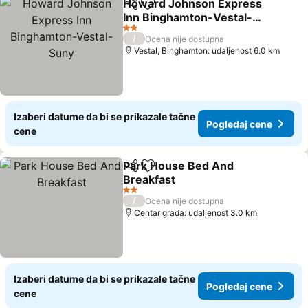
Howard Johnson Express
Deli
Dodati u favorite
Inn Binghamton-Vestal-
Suny
2 Zvezdice
/
Ocena nije dostupna
Vestal, Binghamton: udaljenost 6.0 km
Izaberi datume da bi se prikazale tačne
Pogledaj cene
cene
Park House Bed And
Deli
Dodati u favorite
Breakfast
2 Zvezdice
/
Ocena nije dostupna
Centar grada: udaljenost 3.0 km
Izaberi datume da bi se prikazale tačne
Pogledaj cene
cene