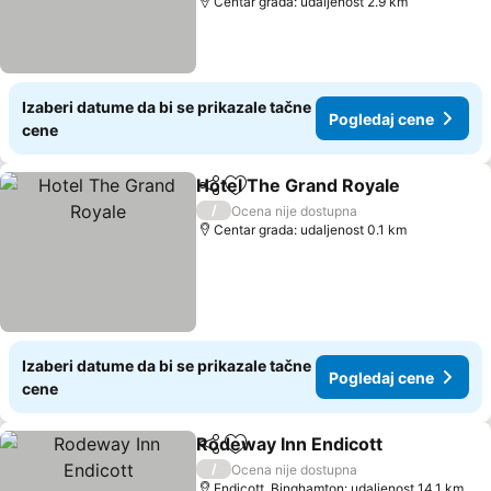
Centar grada: udaljenost 2.9 km
Izaberi datume da bi se prikazale tačne
Pogledaj cene
cene
Hotel The Grand Royale
Deli
Dodati u favorite
/
Ocena nije dostupna
Centar grada: udaljenost 0.1 km
Izaberi datume da bi se prikazale tačne
Pogledaj cene
cene
Rodeway Inn Endicott
Deli
Dodati u favorite
/
Ocena nije dostupna
Endicott, Binghamton: udaljenost 14.1 km