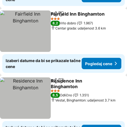
Fairfield Inn Binghamton
Deli
Dodati u favorite
3 Zvezdice
8,2
Vrlo dobro
1.967
Centar grada: udaljenost 3.6 km
Izaberi datume da bi se prikazale tačne
Pogledaj cene
cene
Residence Inn
Deli
Dodati u favorite
Binghamton
3 Zvezdice
8,5
Odlično
1.351
Vestal, Binghamton: udaljenost 3.7 km