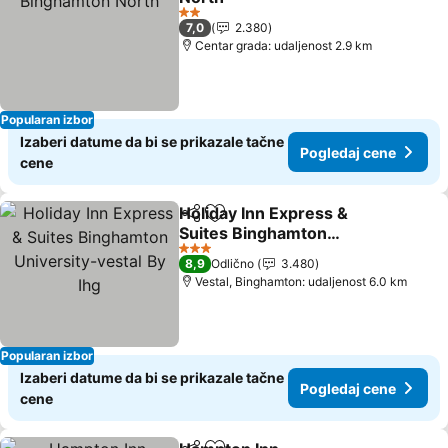
2 Zvezdice
7,0
2.380
Centar grada: udaljenost 2.9 km
Popularan izbor
Izaberi datume da bi se prikazale tačne
Pogledaj cene
cene
Holiday Inn Express &
Deli
Dodati u favorite
Suites Binghamton
University-vestal By Ihg
3 Zvezdice
8,9
Odlično
3.480
Vestal, Binghamton: udaljenost 6.0 km
Popularan izbor
Izaberi datume da bi se prikazale tačne
Pogledaj cene
cene