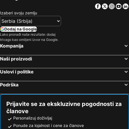
Facebook
Twitter
Insta
Yo
Izaberi svoju zemlju
Dodaj na Google
Lako pronađi naše rezultate: dodaj
trivago kao omiljeni izvor na Google.
Kompanija
Naši proizvodi
Uslovi i politike
Podrška
Prijavite se za ekskluzivne pogodnosti za
članove
Personalizuj doživljaj
Ponude za lojalnost i cene za članove