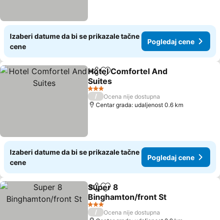
Izaberi datume da bi se prikazale tačne
Pogledaj cene
cene
Hotel Comfortel And
Deli
Dodati u favorite
Suites
3 Zvezdice
/
Ocena nije dostupna
Centar grada: udaljenost 0.6 km
Izaberi datume da bi se prikazale tačne
Pogledaj cene
cene
Super 8
Deli
Dodati u favorite
Binghamton/front St
3 Zvezdice
/
Ocena nije dostupna