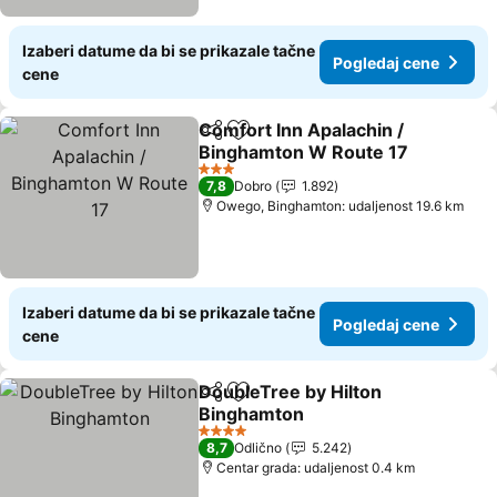
Izaberi datume da bi se prikazale tačne
Pogledaj cene
cene
Comfort Inn Apalachin /
Deli
Dodati u favorite
Binghamton W Route 17
3 Zvezdice
7,8
Dobro
1.892
Owego, Binghamton: udaljenost 19.6 km
Izaberi datume da bi se prikazale tačne
Pogledaj cene
cene
DoubleTree by Hilton
Deli
Dodati u favorite
Binghamton
4 Zvezdice
8,7
Odlično
5.242
Centar grada: udaljenost 0.4 km