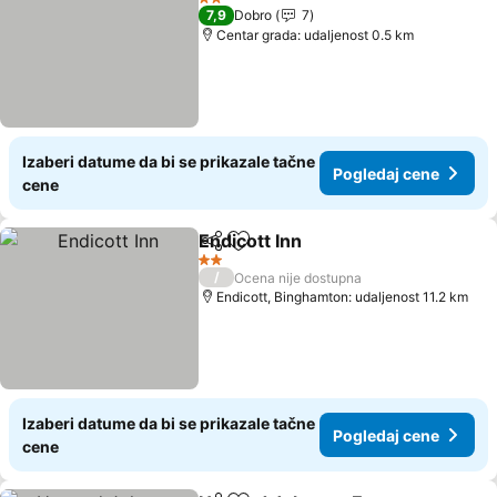
2 Zvezdice
7,9
Dobro
7
Centar grada: udaljenost 0.5 km
Izaberi datume da bi se prikazale tačne
Pogledaj cene
cene
Endicott Inn
Deli
Dodati u favorite
2 Zvezdice
/
Ocena nije dostupna
Endicott, Binghamton: udaljenost 11.2 km
Izaberi datume da bi se prikazale tačne
Pogledaj cene
cene