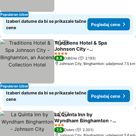
Popularan izbor
Izaberi datume da bi se prikazale tačne
Pogledaj cene
cene
Traditions Hotel & Spa
Deli
Dodati u favorite
Johnson City -
Binghamton, an Ascend
4 Zvezdice
8,6
Odlično
2.193
Collection Hotel
Johnson City, Binghamton: udaljenost 7.5 km
Popularan izbor
Izaberi datume da bi se prikazale tačne
Pogledaj cene
cene
La Quinta Inn by
Deli
Dodati u favorite
Wyndham Binghamton -
Johnson City
3 Zvezdice
7,5
Dobro
2.301
Johnson City, Binghamton: udaljenost 5.6 km