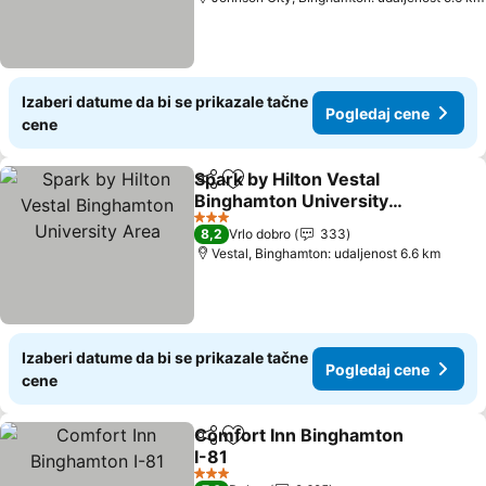
Izaberi datume da bi se prikazale tačne
Pogledaj cene
cene
Spark by Hilton Vestal
Deli
Dodati u favorite
Binghamton University
Area
3 Zvezdice
8,2
Vrlo dobro
333
Vestal, Binghamton: udaljenost 6.6 km
Izaberi datume da bi se prikazale tačne
Pogledaj cene
cene
Comfort Inn Binghamton
Deli
Dodati u favorite
I-81
3 Zvezdice