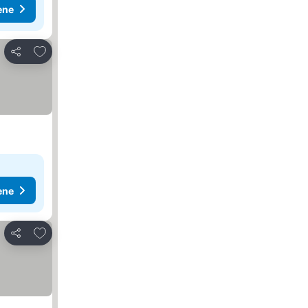
ene
Dodati u favorite
Deli
ene
Dodati u favorite
Deli