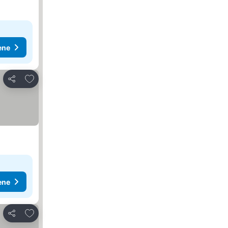
ene
Dodati u favorite
Deli
ene
Dodati u favorite
Deli