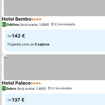
Hotel Bembo
4 Zvezdice
Odlično
(broj ocena: 1.898)
8,9
0.2 km od plaže
142 €
Od
Pogledaj cene sa
5 sajtova
Hotel Palace
4 Zvezdice
Dobro
(broj ocena: 1.485)
7,9
0.1 km od plaže
137 €
Od