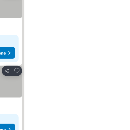
ene
Dodati u favorite
Deli
ene