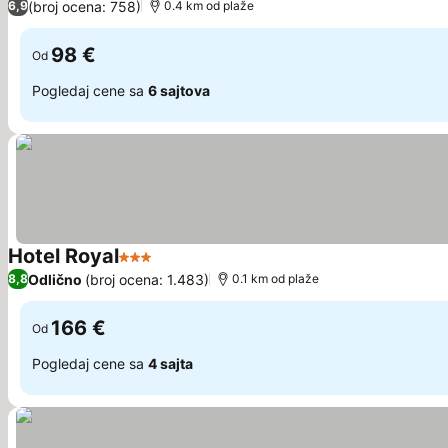
(broj ocena: 758)
6,9
0.4 km od plaže
98 €
Od
Pogledaj cene sa
6 sajtova
Hotel Royal
3 Zvezdice
Odlično
(broj ocena: 1.483)
8,8
0.1 km od plaže
166 €
Od
Pogledaj cene sa
4 sajta