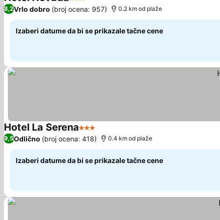
3 Zvezdice
Vrlo dobro
(broj ocena: 957)
8,2
0.2 km od plaže
Izaberi datume da bi se prikazale tačne cene
Hotel La Serena
3 Zvezdice
Odlično
(broj ocena: 418)
9,5
0.4 km od plaže
Izaberi datume da bi se prikazale tačne cene