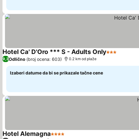
Hotel Ca' D'Oro *** S - Adults Only
3 Zvezdice
Odlično
(broj ocena: 603)
9,3
0.2 km od plaže
Izaberi datume da bi se prikazale tačne cene
Hotel Alemagna
4 Zvezdice