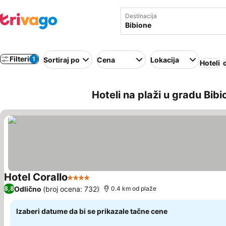
Destinacija
Filteri
1
Sortiraj po
Cena
Lokacija
Hoteli
Hoteli na plaži u gradu Bibio
Hotel Corallo
4 Zvezdice
Odlično
(broj ocena: 732)
8,8
0.4 km od plaže
Izaberi datume da bi se prikazale tačne cene