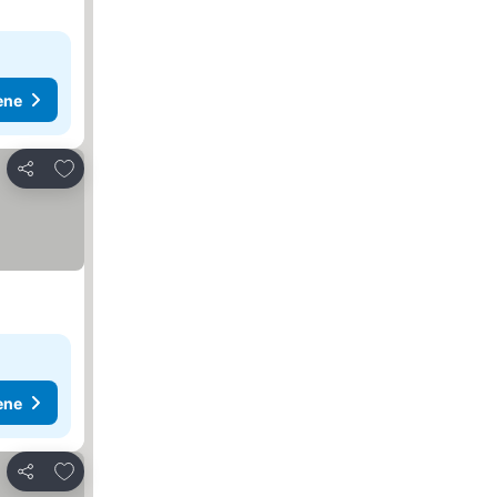
ene
Dodati u favorite
Deli
ene
Dodati u favorite
Deli