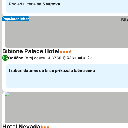
Pogledaj cene sa
5 sajtova
Popularan izbor
Bibione Palace Hotel
4 Zvezdice
Odlično
(broj ocena: 4.373)
9,3
0.1 km od plaže
Izaberi datume da bi se prikazale tačne cene
Hotel Nevada