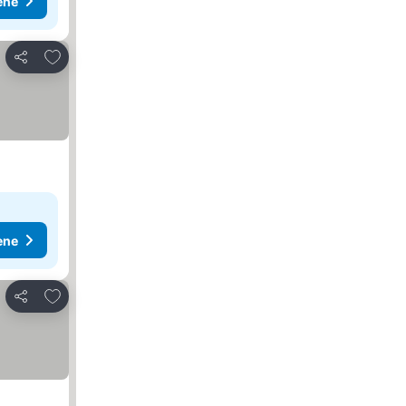
ene
Dodati u favorite
Deli
ene
Dodati u favorite
Deli