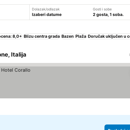
Dolazak/odlazak
Gosti i sobe
Izaberi datume
2 gosta, 1 soba.
ocena: 8,0+
Blizu centra grada
Bazen
Plaža
Doručak uključen u 
ne, Italija