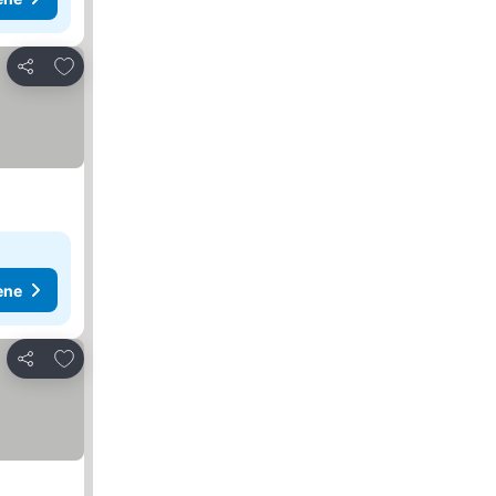
Dodati u favorite
Deli
ene
Dodati u favorite
Deli