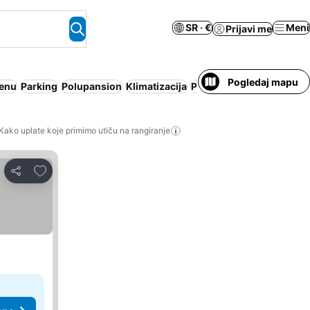
SR · €
Meni
Prijavi me
Pogledaj mapu
cenu
Parking
Polupansion
Klimatizacija
Pun pansion
Apart hotel
Kako uplate koje primimo utiču na rangiranje
Dodati u favorite
Deli