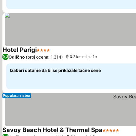
Hotel Parigi
4 Zvezdice
Odlično
(broj ocena: 1.314)
9,3
0.2 km od plaže
Izaberi datume da bi se prikazale tačne cene
Popularan izbor
Savoy Beach Hotel & Thermal Spa
5 Zvezdice