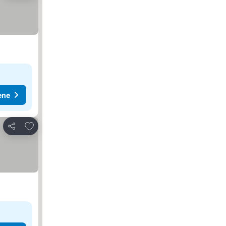
ene
Dodati u favorite
Deli