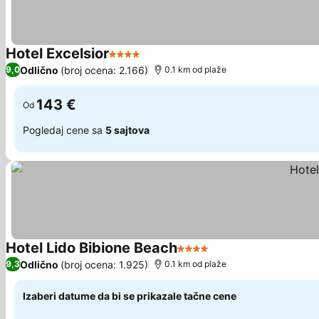
Hotel Excelsior
4 Zvezdice
Odlično
(broj ocena: 2.166)
9,0
0.1 km od plaže
143 €
Od
Pogledaj cene sa
5 sajtova
Hotel Lido Bibione Beach
4 Zvezdice
Odlično
(broj ocena: 1.925)
9,3
0.1 km od plaže
Izaberi datume da bi se prikazale tačne cene