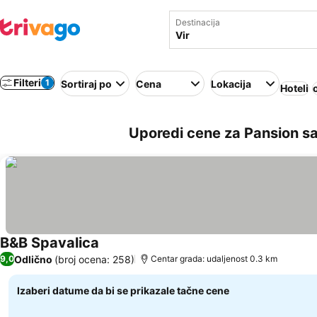
Destinacija
Filteri
1
Sortiraj po
Cena
Lokacija
Hoteli
Uporedi cene za Pansion s
B&B Spavalica
Odlično
(broj ocena: 258)
9,0
Centar grada: udaljenost 0.3 km
Izaberi datume da bi se prikazale tačne cene