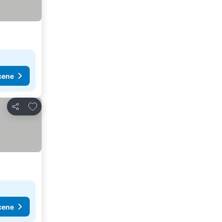
cene
Dodati u favorite
Deli
cene