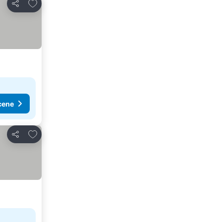
Dodati u favorite
Deli
cene
Dodati u favorite
Deli