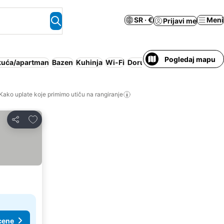
SR · €
Meni
Prijavi me
Pogledaj mapu
kuća/apartman
Bazen
Kuhinja
Wi-Fi
Doručak uključen u cenu
Ap
Kako uplate koje primimo utiču na rangiranje
Dodati u favorite
Deli
cene