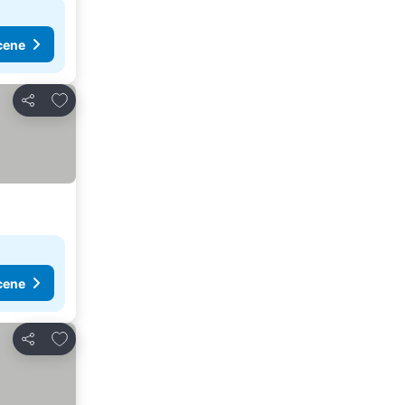
cene
Dodati u favorite
Deli
cene
Dodati u favorite
Deli