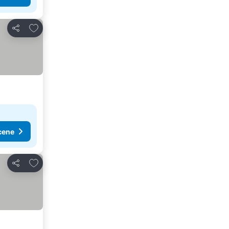
Dodati u favorite
Deli
cene
Dodati u favorite
Deli