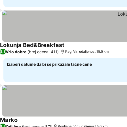
Lokunja Bed&Breakfast
Vrlo dobro
(broj ocena: 411)
8,3
Pag, Vir: udaljenost 15.5 km
Izaberi datume da bi se prikazale tačne cene
Marko
Odlično
(broj ocena: 87)
8,8
Povljana, Vir: udaljenost 5.0 km