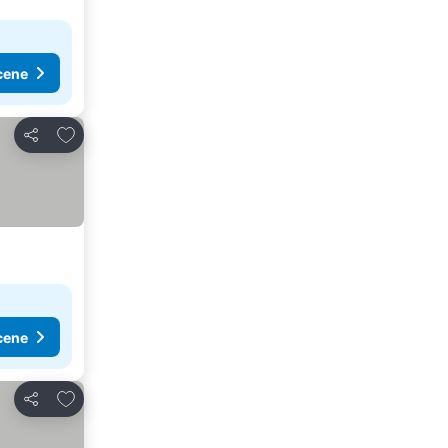
cene
Dodati u favorite
Deli
cene
Dodati u favorite
Deli