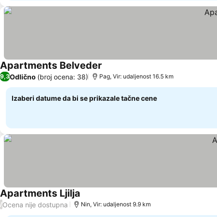
Apartments Belveder
Odlično
(broj ocena: 38)
9,3
Pag, Vir: udaljenost 16.5 km
Izaberi datume da bi se prikazale tačne cene
Apartments Ljilja
Ocena nije dostupna
/
Nin, Vir: udaljenost 9.9 km