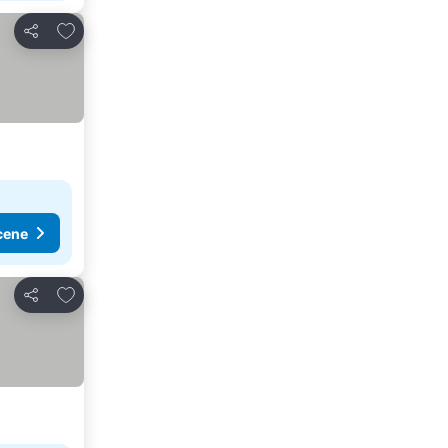
Dodati u favorite
Deli
cene
Dodati u favorite
Deli