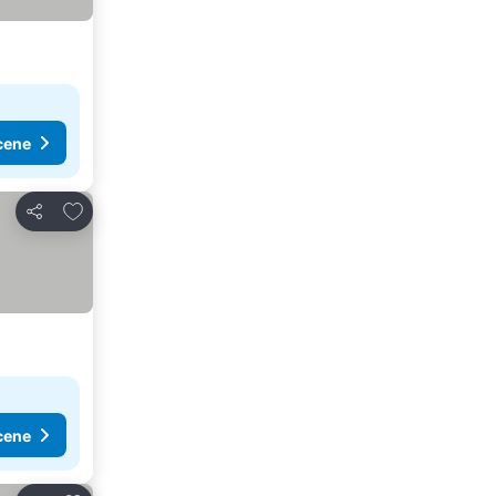
cene
Dodati u favorite
Deli
cene