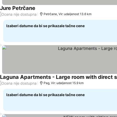
Jure Petrčane
Ocena nije dostupna
/
Petrčane, Vir: udaljenost 13.6 km
Izaberi datume da bi se prikazale tačne cene
Laguna Apartments - Large room with direct 
Ocena nije dostupna
/
Pag, Vir: udaljenost 15.9 km
Izaberi datume da bi se prikazale tačne cene