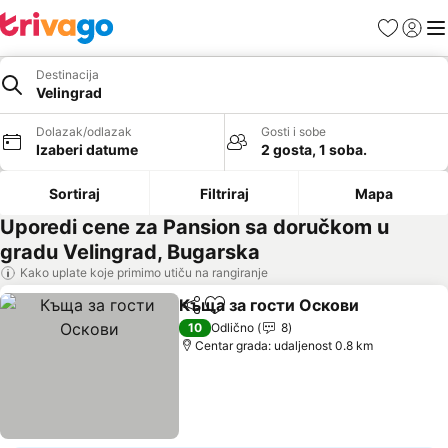
Favoriti
Prijavi
Men
Destinacija
Velingrad
Dolazak/odlazak
Gosti i sobe
Izaberi datume
2 gosta, 1 soba.
Sortiraj
Filtriraj
Mapa
Uporedi cene za Pansion sa doručkom u
gradu Velingrad, Bugarska
Kako uplate koje primimo utiču na rangiranje
Къща за гости Оскови
Deli
Dodati u favorite
10
Odlično
8
Centar grada: udaljenost 0.8 km