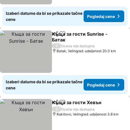
Izaberi datume da bi se prikazale tačne
Pogledaj cene
cene
Къща за гости Sunrise -
Deli
Dodati u favorite
Батак
/
Ocena nije dostupna
Batak, Velingrad: udaljenost 20.0 km
Izaberi datume da bi se prikazale tačne
Pogledaj cene
cene
Къща за гости Хевън
Deli
Dodati u favorite
/
Ocena nije dostupna
Rakitovo, Velingrad: udaljenost 3.8 km