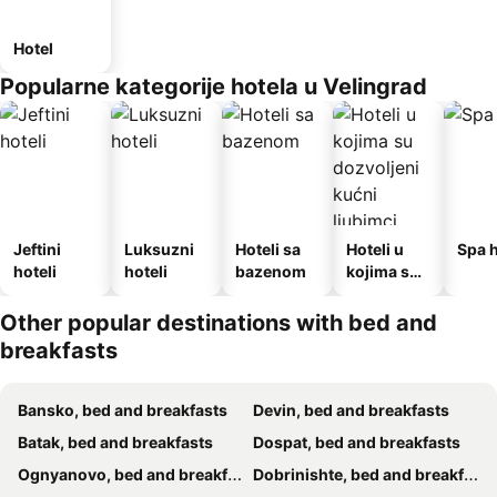
Hotel
Popularne kategorije hotela u Velingrad
Jeftini
Luksuzni
Hoteli sa
Hoteli u
Spa h
hoteli
hoteli
bazenom
kojima su
dozvoljeni
kućni
Other popular destinations with bed and
ljubimci
breakfasts
Bansko, bed and breakfasts
Devin, bed and breakfasts
Batak, bed and breakfasts
Dospat, bed and breakfasts
Ognyanovo, bed and breakfasts
Dobrinishte, bed and breakfasts