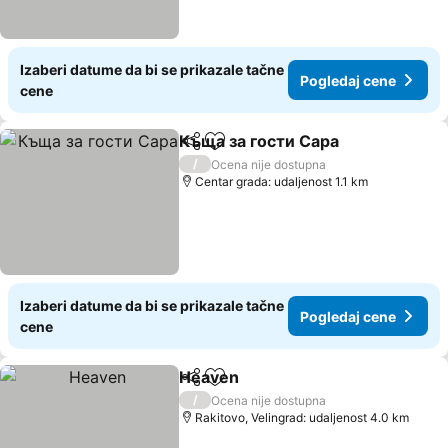
Izaberi datume da bi se prikazale tačne
Pogledaj cene
cene
Къща за гости Сара
Deli
Dodati u favorite
/
Ocena nije dostupna
Centar grada: udaljenost 1.1 km
Izaberi datume da bi se prikazale tačne
Pogledaj cene
cene
Heaven
Deli
Dodati u favorite
/
Ocena nije dostupna
Rakitovo, Velingrad: udaljenost 4.0 km