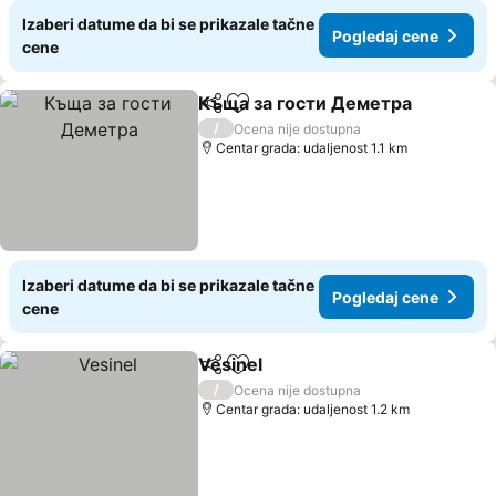
Izaberi datume da bi se prikazale tačne
Pogledaj cene
cene
Къща за гости Деметра
Deli
Dodati u favorite
/
Ocena nije dostupna
Centar grada: udaljenost 1.1 km
Izaberi datume da bi se prikazale tačne
Pogledaj cene
cene
Vesinel
Deli
Dodati u favorite
/
Ocena nije dostupna
Centar grada: udaljenost 1.2 km