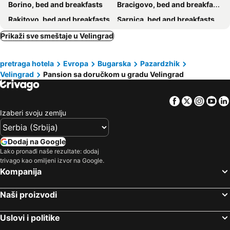
Borino, bed and breakfasts
Bracigovo, bed and breakfasts
Rakitovo, bed and breakfasts
Sarnica, bed and breakfasts
Septemvri, bed and breakfasts
Prikaži sve smeštaje u Velingrad
pretraga hotela
Evropa
Bugarska
Pazardzhik
Velingrad
Pansion sa doručkom u gradu Velingrad
Facebook
Twitter
Insta
Yo
Izaberi svoju zemlju
Dodaj na Google
Lako pronađi naše rezultate: dodaj
trivago kao omiljeni izvor na Google.
Kompanija
Naši proizvodi
Uslovi i politike