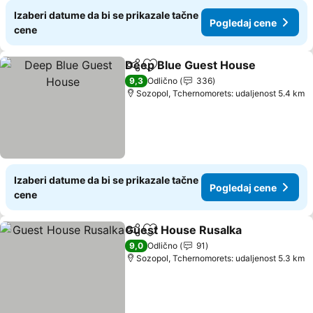
Izaberi datume da bi se prikazale tačne
Pogledaj cene
cene
Deep Blue Guest House
Deli
Dodati u favorite
Po
9,3
Odlično
336
Sozopol, Tchernomorets: udaljenost 5.4 km
Izaberi datume da bi se prikazale tačne
Pogledaj cene
cene
Guest House Rusalka
Deli
Dodati u favorite
Pogl
9,0
Odlično
91
Sozopol, Tchernomorets: udaljenost 5.3 km