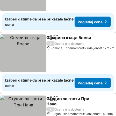
Izaberi datume da bi se prikazale tačne
Pogledaj cene
cene
Семеина къща Боеви
Deli
Dodati u favorite
Pog
/
Ocena nije dostupna
Pomorie, Tchernomorets: udaljenost 12.2 km
Izaberi datume da bi se prikazale tačne
Pogledaj cene
cene
Студио за гости При
Deli
Dodati u favorite
Нана
Pogledaj cene
/
Ocena nije dostupna
Burgas, Tchernomorets: udaljenost 14.9 km