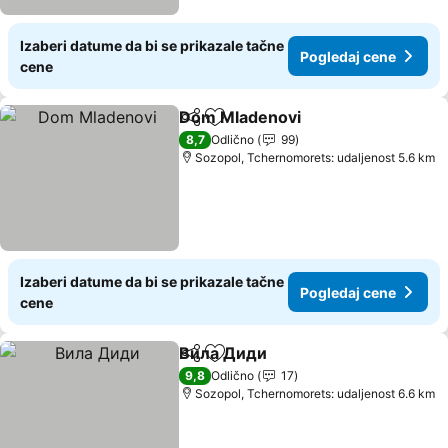
Izaberi datume da bi se prikazale tačne
Pogledaj cene
cene
Dom Mladenovi
Deli
Dodati u favorite
Pogledaj c
8,7
Odlično
99
Sozopol, Tchernomorets: udaljenost 5.6 km
Izaberi datume da bi se prikazale tačne
Pogledaj cene
cene
Вила Диди
Deli
Dodati u favorite
Pogledaj cene
9,8
Odlično
17
Sozopol, Tchernomorets: udaljenost 6.6 km