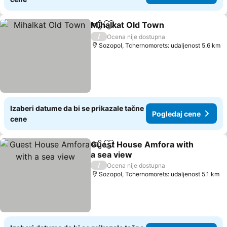
Mihalkat Old Town
Deli
Dodati u favorite
Pogleda
/
Ocena nije dostupna
Sozopol, Tchernomorets: udaljenost 5.6 km
Izaberi datume da bi se prikazale tačne
Pogledaj cene
cene
Guest House Amfora with
Deli
Dodati u favorite
a sea view
Pogledaj cene
/
Ocena nije dostupna
Sozopol, Tchernomorets: udaljenost 5.1 km