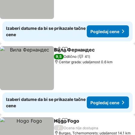
Izaberi datume da bi se prikazale tačne
Pogledaj cene
cene
Вила Фернандес
Deli
Dodati u favorite
Pogledaj
9,5
Odlično
41
Centar grada: udaljenost 0.6 km
Izaberi datume da bi se prikazale tačne
Pogledaj cene
cene
Hogo Fogo
Deli
Dodati u favorite
Pogledaj cene
/
Ocena nije dostupna
Burgas, Tchernomorets: udaljenost 14.1 km