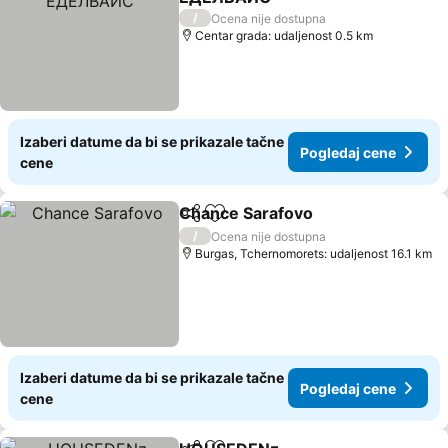
Pogledaj cene
/
Ocena nije dostupna
Centar grada: udaljenost 0.5 km
Izaberi datume da bi se prikazale tačne
Pogledaj cene
cene
Chance Sarafovo
Deli
Dodati u favorite
Pogledaj
/
Ocena nije dostupna
Burgas, Tchernomorets: udaljenost 16.1 km
Izaberi datume da bi se prikazale tačne
Pogledaj cene
cene