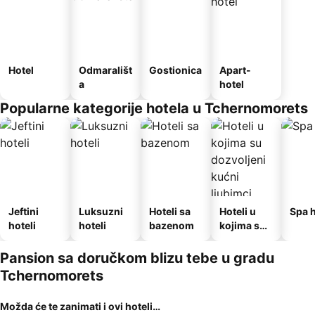
Hotel
Odmarališt
Gostionica
Apart-
a
hotel
Popularne kategorije hotela u Tchernomorets
Jeftini
Luksuzni
Hoteli sa
Hoteli u
Spa h
hoteli
hoteli
bazenom
kojima su
dozvoljeni
kućni
Pansion sa doručkom blizu tebe u gradu
ljubimci
Tchernomorets
Možda će te zanimati i ovi hoteli…