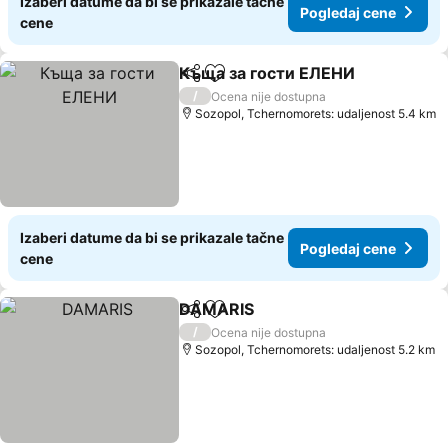
Izaberi datume da bi se prikazale tačne
Pogledaj cene
cene
Къща за гости ЕЛЕНИ
Deli
Dodati u favorite
Pog
/
Ocena nije dostupna
Sozopol, Tchernomorets: udaljenost 5.4 km
Izaberi datume da bi se prikazale tačne
Pogledaj cene
cene
DAMARIS
Deli
Dodati u favorite
Pogledaj cene
/
Ocena nije dostupna
Sozopol, Tchernomorets: udaljenost 5.2 km