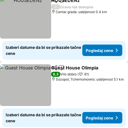
HOUSEDENz
Deli
Dodati u favorite
Pogledaj cen
/
Ocena nije dostupna
Centar grada: udaljenost 0.4 km
Izaberi datume da bi se prikazale tačne
Pogledaj cene
cene
Guest House Olimpia
Deli
Dodati u favorite
Pogl
8,3
Vrlo dobro
61
Sozopol, Tchernomorets: udaljenost 5.1 km
Izaberi datume da bi se prikazale tačne
Pogledaj cene
cene