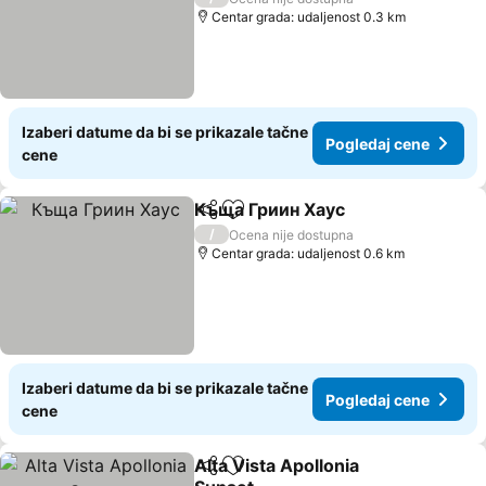
Centar grada: udaljenost 0.3 km
Izaberi datume da bi se prikazale tačne
Pogledaj cene
cene
Къща Гриин Хаус
Deli
Dodati u favorite
Pogledaj
/
Ocena nije dostupna
Centar grada: udaljenost 0.6 km
Izaberi datume da bi se prikazale tačne
Pogledaj cene
cene
Alta Vista Apollonia
Deli
Dodati u favorite