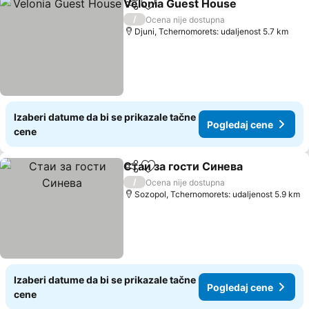
Velonia Guest House
Deli
Dodati u favorite
Pogle
/
Ocena nije dostupna
Djuni, Tchernomorets: udaljenost 5.7 km
Izaberi datume da bi se prikazale tačne
Pogledaj cene
cene
Стаи за гости Синева
Deli
Dodati u favorite
Pog
/
Ocena nije dostupna
Sozopol, Tchernomorets: udaljenost 5.9 km
Izaberi datume da bi se prikazale tačne
Pogledaj cene
cene