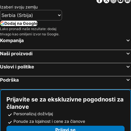
Izaberi svoju zemlju
Dodaj na Google
Lako pronađi naše rezultate: dodaj
trivago kao omiljeni izvor na Google.
Kompanija
Naši proizvodi
Uslovi i politike
Podrška
Prijavite se za ekskluzivne pogodnosti za
članove
Personalizuj doživljaj
Ponude za lojalnost i cene za članove
Prijavi se