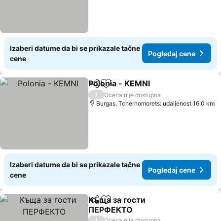
Izaberi datume da bi se prikazale tačne
Pogledaj cene
cene
Polonia - KEMNI
Deli
Dodati u favorite
Pogledaj 
/
Ocena nije dostupna
Burgas, Tchernomorets: udaljenost 16.0 km
Izaberi datume da bi se prikazale tačne
Pogledaj cene
cene
Къща за гости
Deli
Dodati u favorite
ПЕРФЕКТО
Pogledaj cene
/
Ocena nije dostupna