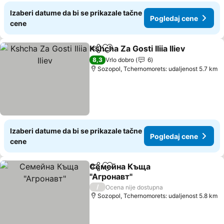
Izaberi datume da bi se prikazale tačne
Pogledaj cene
cene
Kshcha Za Gosti Iliia Iliev
Deli
Dodati u favorite
P
8,3
Vrlo dobro
6
Sozopol, Tchernomorets: udaljenost 5.7 km
Izaberi datume da bi se prikazale tačne
Pogledaj cene
cene
Семейна Къща
Deli
Dodati u favorite
"Агронавт"
Pogledaj cene
/
Ocena nije dostupna
Sozopol, Tchernomorets: udaljenost 5.8 km