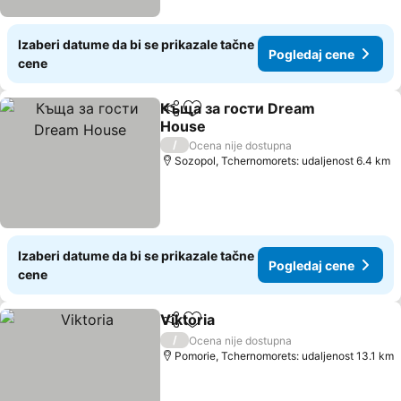
Izaberi datume da bi se prikazale tačne
Pogledaj cene
cene
Къща за гости Dream
Deli
Dodati u favorite
House
Pogledaj cene
/
Ocena nije dostupna
Sozopol, Tchernomorets: udaljenost 6.4 km
Izaberi datume da bi se prikazale tačne
Pogledaj cene
cene
Viktoria
Deli
Dodati u favorite
Pogledaj cene
/
Ocena nije dostupna
Pomorie, Tchernomorets: udaljenost 13.1 km