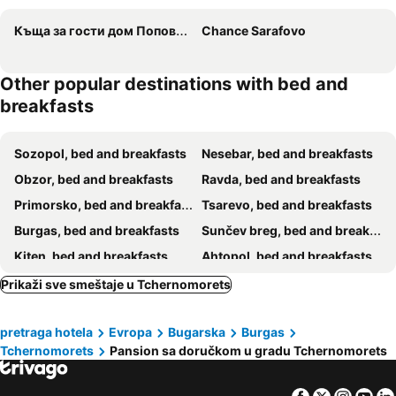
Къща за гости дом Попови Черноморец
Chance Sarafovo
Other popular destinations with bed and
breakfasts
Sozopol, bed and breakfasts
Nesebar, bed and breakfasts
Obzor, bed and breakfasts
Ravda, bed and breakfasts
Primorsko, bed and breakfasts
Tsarevo, bed and breakfasts
Burgas, bed and breakfasts
Sunčev breg, bed and breakfasts
Kiten, bed and breakfasts
Ahtopol, bed and breakfasts
Pomorie, bed and breakfasts
Lozenets, bed and breakfasts
Prikaži sve smeštaje u Tchernomorets
Sveti Vlas, bed and breakfasts
pretraga hotela
Evropa
Bugarska
Burgas
Tchernomorets
Pansion sa doručkom u gradu Tchernomorets
Facebook
Twitter
Insta
Yo