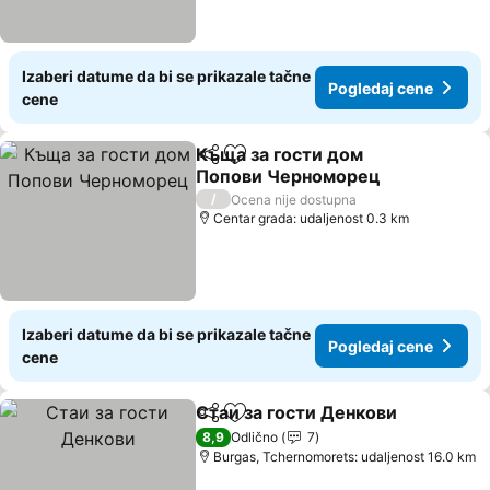
Izaberi datume da bi se prikazale tačne
Pogledaj cene
cene
Къща за гости дом
Deli
Dodati u favorite
Попови Черноморец
Pogledaj cene
/
Ocena nije dostupna
Centar grada: udaljenost 0.3 km
Izaberi datume da bi se prikazale tačne
Pogledaj cene
cene
Стаи за гости Денкови
Deli
Dodati u favorite
Po
8,9
Odlično
7
Burgas, Tchernomorets: udaljenost 16.0 km