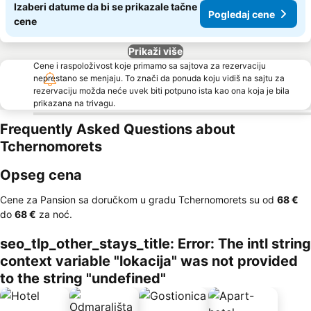
Izaberi datume da bi se prikazale tačne
Pogledaj cene
cene
Prikaži više
Cene i raspoloživost koje primamo sa sajtova za rezervaciju
neprestano se menjaju. To znači da ponuda koju vidiš na sajtu za
rezervaciju možda neće uvek biti potpuno ista kao ona koja je bila
prikazana na trivagu.
Frequently Asked Questions about
Tchernomorets
Opseg cena
Cene za Pansion sa doručkom u gradu Tchernomorets su od
‎68 €
do
‎68 €
za noć.
seo_tlp_other_stays_title: Error: The intl string
context variable "lokacija" was not provided
to the string "undefined"