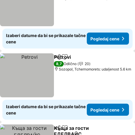
Izaberi datume da bi se prikazale tačne
Pogledaj cene
cene
Petrovi
Deli
Dodati u favorite
Pogledaj cene
8,7
Odlično
20
Sozopol, Tchernomorets: udaljenost 5.6 km
Izaberi datume da bi se prikazale tačne
Pogledaj cene
cene
Къща за гости
Deli
Dodati u favorite
ЕДЕЛВАЙС