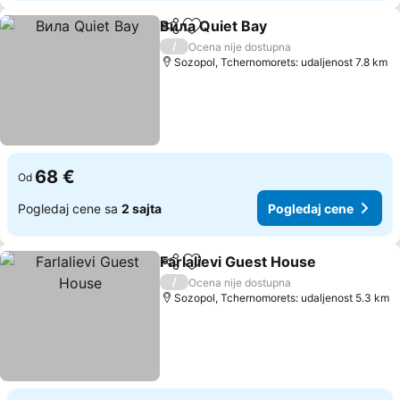
Вила Quiet Bay
Deli
Dodati u favorite
Pogledaj c
/
Ocena nije dostupna
Sozopol, Tchernomorets: udaljenost 7.8 km
68 €
Od
Pogledaj cene sa
2 sajta
Pogledaj cene
Farlalievi Guest House
Deli
Dodati u favorite
Pog
/
Ocena nije dostupna
Sozopol, Tchernomorets: udaljenost 5.3 km