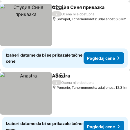
Студия Синя приказка
Deli
Dodati u favorite
Pog
/
Ocena nije dostupna
Sozopol, Tchernomorets: udaljenost 6.6 km
Izaberi datume da bi se prikazale tačne
Pogledaj cene
cene
Anastra
Deli
Dodati u favorite
Pogledaj cene
/
Ocena nije dostupna
Pomorie, Tchernomorets: udaljenost 12.3 km
Izaberi datume da bi se prikazale tačne
Pogledaj cene
cene