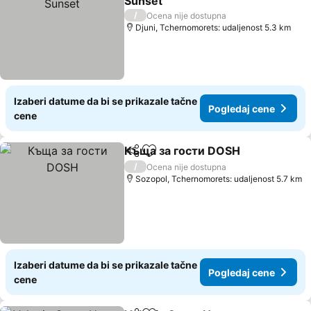
Sunset
Pogledaj cene
/
Ocena nije dostupna
Djuni, Tchernomorets: udaljenost 5.3 km
Izaberi datume da bi se prikazale tačne
Pogledaj cene
cene
Къща за гости DOSH
Deli
Dodati u favorite
Pogl
/
Ocena nije dostupna
Sozopol, Tchernomorets: udaljenost 5.7 km
Izaberi datume da bi se prikazale tačne
Pogledaj cene
cene