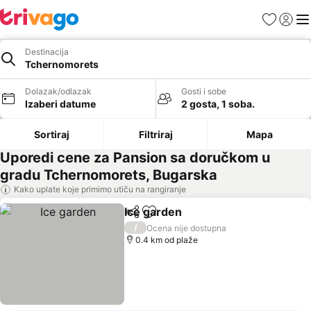
Favoriti
Prijavi
Men
Destinacija
Tchernomorets
Dolazak/odlazak
Gosti i sobe
Izaberi datume
2 gosta, 1 soba.
Sortiraj
Filtriraj
Mapa
Uporedi cene za Pansion sa doručkom u
gradu Tchernomorets, Bugarska
Kako uplate koje primimo utiču na rangiranje
Ice garden
Deli
Dodati u favorite
Pogledaj cene
/
Ocena nije dostupna
0.4 km od plaže