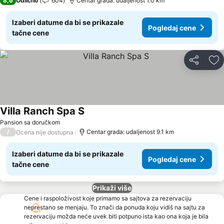
8,6
Odlično
604
Centar grada: udaljenost 1.0 km
Izaberi datume da bi se prikazale
Pogledaj cene
tačne cene
Deli
Do
Villa Ranch Spa S
Pogledaj cene
Pansion sa doručkom
/
Centar grada: udaljenost 9.1 km
Ocena nije dostupna
Izaberi datume da bi se prikazale
Pogledaj cene
tačne cene
Prikaži više
Cene i raspoloživost koje primamo sa sajtova za rezervaciju
neprestano se menjaju. To znači da ponuda koju vidiš na sajtu za
rezervaciju možda neće uvek biti potpuno ista kao ona koja je bila