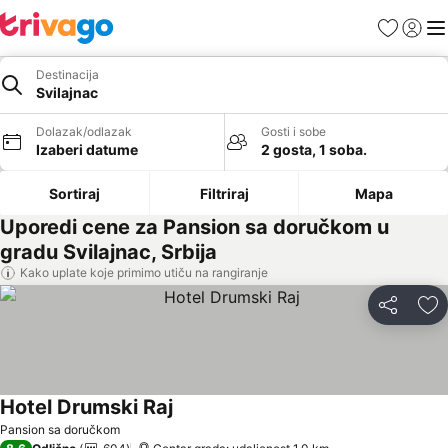
Favoriti
Prijavi
Men
Destinacija
Svilajnac
Dolazak/odlazak
Gosti i sobe
Izaberi datume
2 gosta, 1 soba.
Sortiraj
Filtriraj
Mapa
Uporedi cene za Pansion sa doručkom u
gradu Svilajnac, Srbija
Kako uplate koje primimo utiču na rangiranje
Deli
Do
Hotel Drumski Raj
Pogledaj cene
Pansion sa doručkom