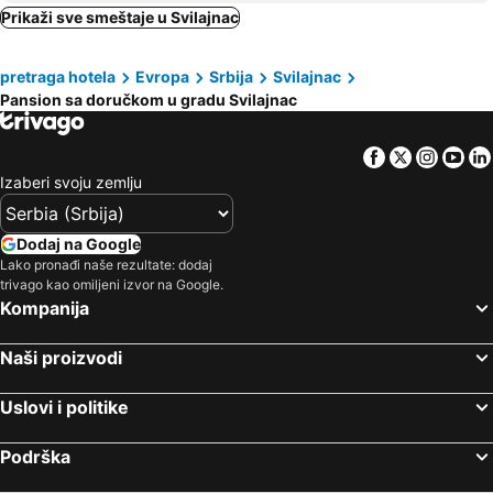
Žagubica, bed and breakfasts
Prikaži sve smeštaje u Svilajnac
pretraga hotela
Evropa
Srbija
Svilajnac
Pansion sa doručkom u gradu Svilajnac
Facebook
Twitter
Insta
Yo
Izaberi svoju zemlju
Dodaj na Google
Lako pronađi naše rezultate: dodaj
trivago kao omiljeni izvor na Google.
Kompanija
Naši proizvodi
Uslovi i politike
Podrška