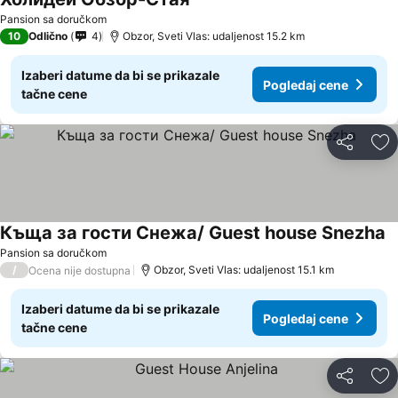
Pogledaj cene
Pansion sa doručkom
10
Odlično
4
Obzor, Sveti Vlas: udaljenost 15.2 km
Izaberi datume da bi se prikazale
Pogledaj cene
tačne cene
Deli
Do
Къща за гости Снежа/ Guest house Snezha
P
Pansion sa doručkom
/
Obzor, Sveti Vlas: udaljenost 15.1 km
Ocena nije dostupna
Izaberi datume da bi se prikazale
Pogledaj cene
tačne cene
Deli
Do