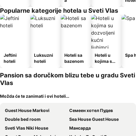
a
hotel
Popularne kategorije hotela u Sveti Vlas
Jeftini
Luksuzni
Hoteli sa
Hoteli u
Spa h
hoteli
hoteli
bazenom
kojima su
dozvoljeni
kućni
Pansion sa doručkom blizu tebe u gradu Sveti
ljubimci
Vlas
Možda će te zanimati i ovi hoteli…
Guest House Markovi
Семеен хотел Пудев
Double bed room
Sea House Guest House
Sveti Vlas Niki House
Мансарда