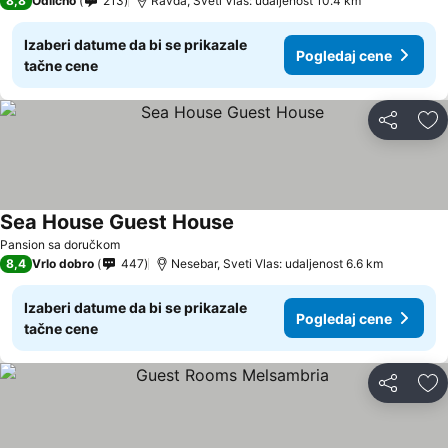
8,8
Odlično
213
Ravda, Sveti Vlas: udaljenost 10.4 km
Izaberi datume da bi se prikazale
Pogledaj cene
tačne cene
Deli
Do
Sea House Guest House
Pogledaj cene
Pansion sa doručkom
8,4
Vrlo dobro
447
Nesebar, Sveti Vlas: udaljenost 6.6 km
Izaberi datume da bi se prikazale
Pogledaj cene
tačne cene
Deli
Do