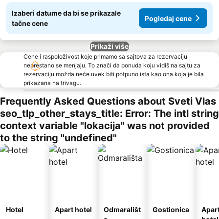
Izaberi datume da bi se prikazale
Pogledaj cene
tačne cene
Prikaži više
Cene i raspoloživost koje primamo sa sajtova za rezervaciju
neprestano se menjaju. To znači da ponuda koju vidiš na sajtu za
rezervaciju možda neće uvek biti potpuno ista kao ona koja je bila
prikazana na trivagu.
Frequently Asked Questions about Sveti Vlas
seo_tlp_other_stays_title: Error: The intl string
context variable "lokacija" was not provided
to the string "undefined"
Hotel
Apart hotel
Odmarališt
Gostionica
Apar