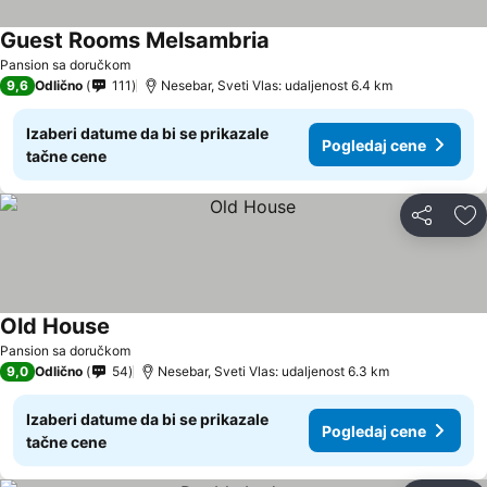
Guest Rooms Melsambria
Pogledaj cene
Pansion sa doručkom
9,6
Odlično
111
Nesebar, Sveti Vlas: udaljenost 6.4 km
Izaberi datume da bi se prikazale
Pogledaj cene
tačne cene
Deli
Do
Old House
Pogledaj cene
Pansion sa doručkom
9,0
Odlično
54
Nesebar, Sveti Vlas: udaljenost 6.3 km
Izaberi datume da bi se prikazale
Pogledaj cene
tačne cene