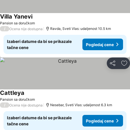
Villa Yanevi
Pogledaj cene
Pansion sa doručkom
/
Ravda, Sveti Vlas: udaljenost 10.5 km
Ocena nije dostupna
Izaberi datume da bi se prikazale
Pogledaj cene
tačne cene
Deli
Do
Cattleya
Pogledaj cene
Pansion sa doručkom
/
Nesebar, Sveti Vlas: udaljenost 6.3 km
Ocena nije dostupna
Izaberi datume da bi se prikazale
Pogledaj cene
tačne cene