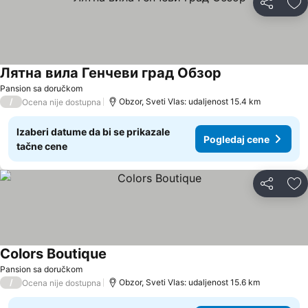
Deli
Do
Лятна вила Генчеви град Обзор
Pogledaj cene
Pansion sa doručkom
/
Obzor, Sveti Vlas: udaljenost 15.4 km
Ocena nije dostupna
Izaberi datume da bi se prikazale
Pogledaj cene
tačne cene
Deli
Do
Colors Boutique
Pogledaj cene
Pansion sa doručkom
/
Obzor, Sveti Vlas: udaljenost 15.6 km
Ocena nije dostupna