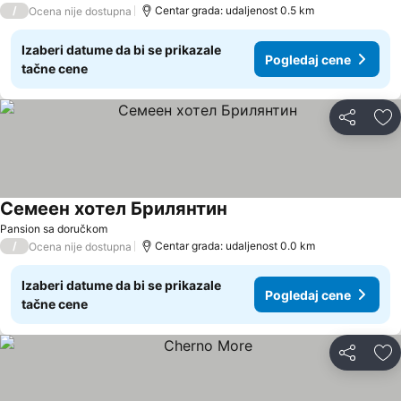
/
Centar grada: udaljenost 0.5 km
Ocena nije dostupna
Izaberi datume da bi se prikazale
Pogledaj cene
tačne cene
Deli
Do
Семеен хотел Брилянтин
Pogledaj cene
Pansion sa doručkom
/
Centar grada: udaljenost 0.0 km
Ocena nije dostupna
Izaberi datume da bi se prikazale
Pogledaj cene
tačne cene
Deli
Do