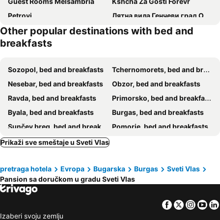
Guest Rooms Melsambria
Kshcha Za Gosti Forevr
Petrovi
Лятна вила Генчеви град Обзор
Other popular destinations with bed and
breakfasts
Sozopol, bed and breakfasts
Tchernomorets, bed and breakfasts
Nesebar, bed and breakfasts
Obzor, bed and breakfasts
Ravda, bed and breakfasts
Primorsko, bed and breakfasts
Byala, bed and breakfasts
Burgas, bed and breakfasts
Sunčev breg, bed and breakfasts
Pomorie, bed and breakfasts
Dolni Chiflik, bed and breakfasts
Prikaži sve smeštaje u Sveti Vlas
pretraga hotela
Evropa
Bugarska
Burgas
Sveti Vlas
Pansion sa doručkom u gradu Sveti Vlas
Facebook
Twitter
Insta
Yo
Izaberi svoju zemlju