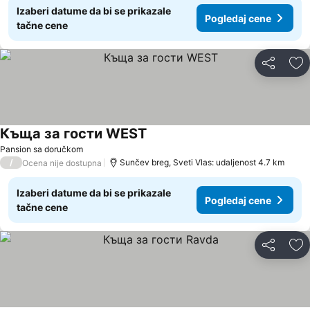
Izaberi datume da bi se prikazale
Pogledaj cene
tačne cene
Deli
Do
Къща за гости WEST
Pogledaj cene
Pansion sa doručkom
/
Sunčev breg, Sveti Vlas: udaljenost 4.7 km
Ocena nije dostupna
Izaberi datume da bi se prikazale
Pogledaj cene
tačne cene
Deli
Do