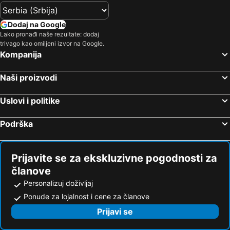
Dodaj na Google
Lako pronađi naše rezultate: dodaj
trivago kao omiljeni izvor na Google.
Kompanija
Naši proizvodi
Uslovi i politike
Podrška
Prijavite se za ekskluzivne pogodnosti za
članove
Personalizuj doživljaj
Ponude za lojalnost i cene za članove
Prijavi se