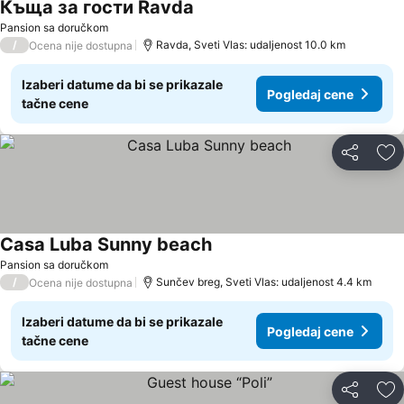
Къща за гости Ravda
Pogledaj cene
Pansion sa doručkom
/
Ravda, Sveti Vlas: udaljenost 10.0 km
Ocena nije dostupna
Izaberi datume da bi se prikazale
Pogledaj cene
tačne cene
Deli
Do
Casa Luba Sunny beach
Pogledaj cene
Pansion sa doručkom
/
Sunčev breg, Sveti Vlas: udaljenost 4.4 km
Ocena nije dostupna
Izaberi datume da bi se prikazale
Pogledaj cene
tačne cene
Deli
Do