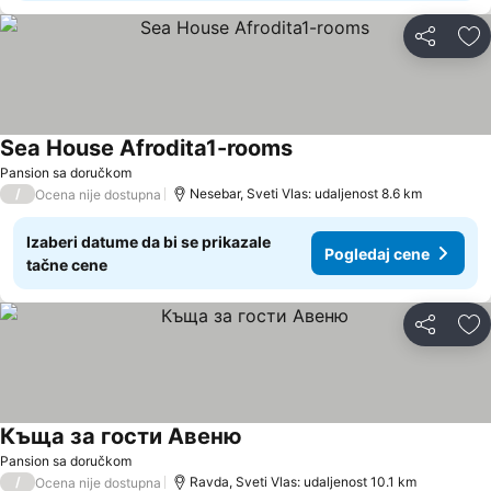
Deli
Do
Sea House Afrodita1-rooms
Pogledaj cene
Pansion sa doručkom
/
Nesebar, Sveti Vlas: udaljenost 8.6 km
Ocena nije dostupna
Izaberi datume da bi se prikazale
Pogledaj cene
tačne cene
Deli
Do
Къща за гости Авеню
Pogledaj cene
Pansion sa doručkom
/
Ravda, Sveti Vlas: udaljenost 10.1 km
Ocena nije dostupna