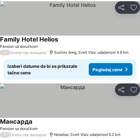
Deli
Do
Family Hotel Helios
Pogledaj cene
Pansion sa doručkom
/
Sunčev breg, Sveti Vlas: udaljenost 4.8 km
Ocena nije dostupna
Izaberi datume da bi se prikazale
Pogledaj cene
tačne cene
Deli
Do
Мансарда
Pogledaj cene
Pansion sa doručkom
/
Nesebar, Sveti Vlas: udaljenost 6.2 km
Ocena nije dostupna