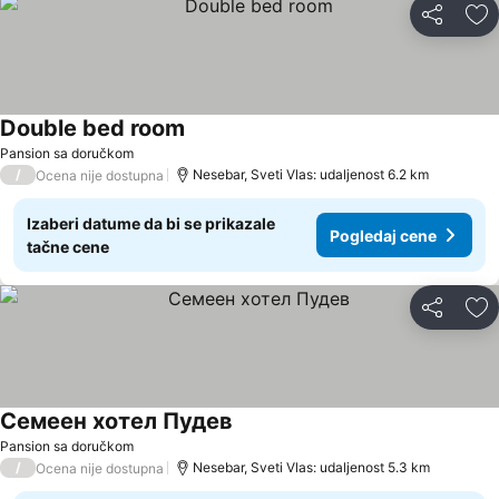
Deli
Do
Double bed room
Pogledaj cene
Pansion sa doručkom
/
Nesebar, Sveti Vlas: udaljenost 6.2 km
Ocena nije dostupna
Izaberi datume da bi se prikazale
Pogledaj cene
tačne cene
Deli
Do
Семеен хотел Пудев
Pogledaj cene
Pansion sa doručkom
/
Nesebar, Sveti Vlas: udaljenost 5.3 km
Ocena nije dostupna