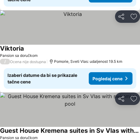
Deli
Do
Viktoria
Pogledaj cene
Pansion sa doručkom
/
Pomorie, Sveti Vlas: udaljenost 19.5 km
Ocena nije dostupna
Izaberi datume da bi se prikazale
Pogledaj cene
tačne cene
Deli
Do
Guest House Kremena suites in Sv Vlas with swimming pool
Pogledaj cene
Pansion sa doručkom