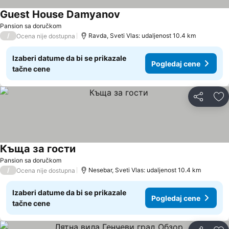
Guest House Damyanov
Pogledaj cene
Pansion sa doručkom
/
Ravda, Sveti Vlas: udaljenost 10.4 km
Ocena nije dostupna
Izaberi datume da bi se prikazale
Pogledaj cene
tačne cene
Deli
Do
Къща за гости
Pogledaj cene
Pansion sa doručkom
/
Nesebar, Sveti Vlas: udaljenost 10.4 km
Ocena nije dostupna
Izaberi datume da bi se prikazale
Pogledaj cene
tačne cene