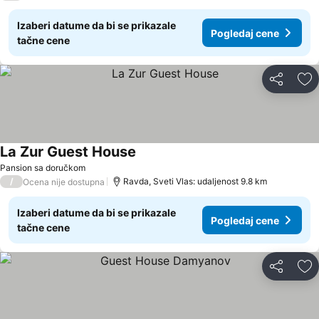
Izaberi datume da bi se prikazale
Pogledaj cene
tačne cene
Deli
Do
La Zur Guest House
Pogledaj cene
Pansion sa doručkom
/
Ravda, Sveti Vlas: udaljenost 9.8 km
Ocena nije dostupna
Izaberi datume da bi se prikazale
Pogledaj cene
tačne cene
Deli
Do