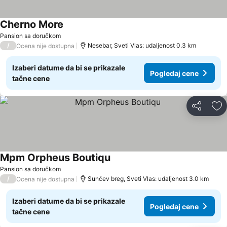
Cherno More
Pogledaj cene
Pansion sa doručkom
/
Nesebar, Sveti Vlas: udaljenost 0.3 km
Ocena nije dostupna
Izaberi datume da bi se prikazale
Pogledaj cene
tačne cene
Deli
Do
Mpm Orpheus Boutiqu
Pogledaj cene
Pansion sa doručkom
/
Sunčev breg, Sveti Vlas: udaljenost 3.0 km
Ocena nije dostupna
Izaberi datume da bi se prikazale
Pogledaj cene
tačne cene