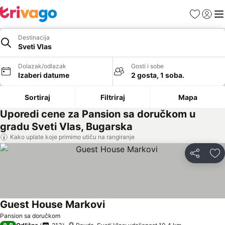
Favoriti
Prijavi
Men
Destinacija
Sveti Vlas
Dolazak/odlazak
Gosti i sobe
Izaberi datume
2 gosta, 1 soba.
Sortiraj
Filtriraj
Mapa
Uporedi cene za Pansion sa doručkom u
gradu Sveti Vlas, Bugarska
Kako uplate koje primimo utiču na rangiranje
Deli
Do
Guest House Markovi
Pogledaj cene
Pansion sa doručkom