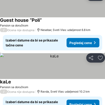
Guest house “Poli”
Pogledaj cene
Pansion sa doručkom
/
Nesebar, Sveti Vlas: udaljenost 6.8 km
Ocena nije dostupna
Izaberi datume da bi se prikazale
Pogledaj cene
tačne cene
Deli
Do
kaLe
Pogledaj cene
Pansion sa doručkom
/
Ravda, Sveti Vlas: udaljenost 10.2 km
Ocena nije dostupna
Izaberi datume da bi se prikazale
Pogledaj cene