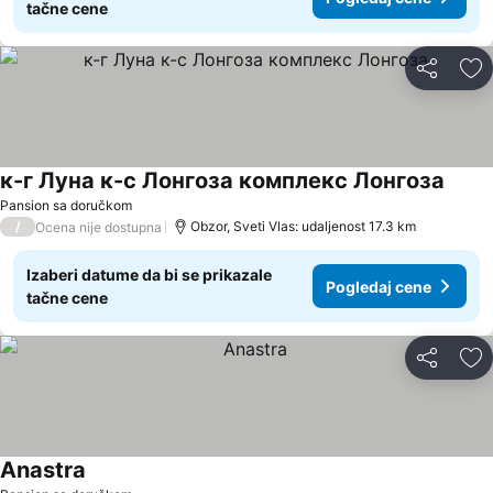
tačne cene
Deli
Do
к-г Луна к-с Лонгоза комплекс Лонгоза
Pogle
Pansion sa doručkom
/
Obzor, Sveti Vlas: udaljenost 17.3 km
Ocena nije dostupna
Izaberi datume da bi se prikazale
Pogledaj cene
tačne cene
Deli
Do
Anastra
Pogledaj cene