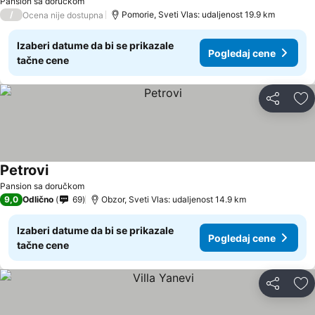
Pansion sa doručkom
/
Pomorie, Sveti Vlas: udaljenost 19.9 km
Ocena nije dostupna
Izaberi datume da bi se prikazale
Pogledaj cene
tačne cene
Deli
Do
Petrovi
Pogledaj cene
Pansion sa doručkom
9,0
Odlično
69
Obzor, Sveti Vlas: udaljenost 14.9 km
Izaberi datume da bi se prikazale
Pogledaj cene
tačne cene
Deli
Do