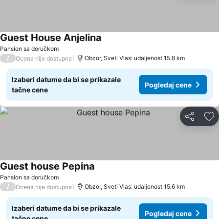
Guest House Anjelina
Pogledaj cene
Pansion sa doručkom
/
Obzor, Sveti Vlas: udaljenost 15.8 km
Ocena nije dostupna
Izaberi datume da bi se prikazale
Pogledaj cene
tačne cene
Deli
Do
Guest house Pepina
Pogledaj cene
Pansion sa doručkom
/
Obzor, Sveti Vlas: udaljenost 15.6 km
Ocena nije dostupna
Izaberi datume da bi se prikazale
Pogledaj cene
tačne cene