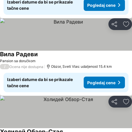
Izaberi datume da bi se prikazale
Pogledaj cene
tačne cene
Deli
Do
Вила Радеви
Pogledaj cene
Pansion sa doručkom
/
Obzor, Sveti Vlas: udaljenost 15.4 km
Ocena nije dostupna
Izaberi datume da bi se prikazale
Pogledaj cene
tačne cene
Deli
Do
Холидей Обзор-Стая