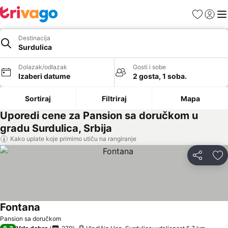
Favoriti
Prijavi
Men
Destinacija
Surdulica
Dolazak/odlazak
Gosti i sobe
Izaberi datume
2 gosta, 1 soba.
Sortiraj
Filtriraj
Mapa
Uporedi cene za Pansion sa doručkom u
gradu Surdulica, Srbija
Kako uplate koje primimo utiču na rangiranje
Deli
Do
Fontana
Pogledaj cene
Pansion sa doručkom