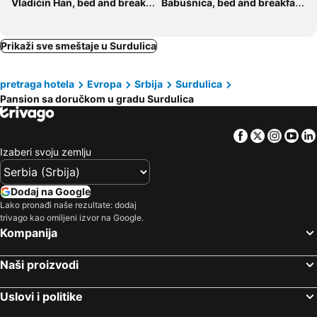
Vladičin Han, bed and breakfasts
Babušnica, bed and breakfasts
Prikaži sve smeštaje u Surdulica
pretraga hotela
Evropa
Srbija
Surdulica
Pansion sa doručkom u gradu Surdulica
Facebook
Twitter
Insta
Yo
Izaberi svoju zemlju
Dodaj na Google
Lako pronađi naše rezultate: dodaj
trivago kao omiljeni izvor na Google.
Kompanija
Naši proizvodi
Uslovi i politike