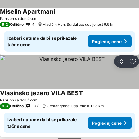
Miselin Apartmani
Pogledaj cene
Pansion sa doručkom
9,2
Odlično
4
Vladičin Han, Surdulica: udaljenost 9.9 km
Izaberi datume da bi se prikazale
Pogledaj cene
tačne cene
Deli
Do
Vlasinsko jezero VILA BEST
Pogledaj cene
Pansion sa doručkom
9,3
Odlično
107
Centar grada: udaljenost 12.8 km
Izaberi datume da bi se prikazale
Pogledaj cene
tačne cene