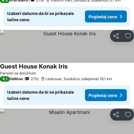
8,3
Vrlo dobro
279
Vladičin Han, Surdulica: udaljenost 5.7 km
Izaberi datume da bi se prikazale
Pogledaj cene
tačne cene
Deli
Do
Guest House Konak Iris
Pogledaj cene
Pansion sa doručkom
9,1
Odlično
270
Leskovac, Surdulica: udaljenost 16.1 km
Izaberi datume da bi se prikazale
Pogledaj cene
tačne cene
Deli
Do