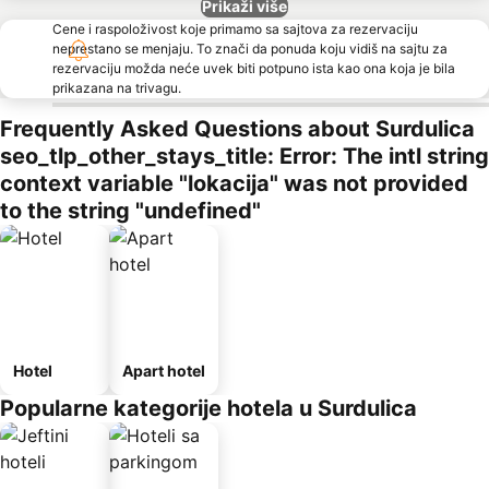
Prikaži više
Cene i raspoloživost koje primamo sa sajtova za rezervaciju
neprestano se menjaju. To znači da ponuda koju vidiš na sajtu za
rezervaciju možda neće uvek biti potpuno ista kao ona koja je bila
prikazana na trivagu.
Frequently Asked Questions about Surdulica
seo_tlp_other_stays_title: Error: The intl string
context variable "lokacija" was not provided
to the string "undefined"
Hotel
Apart hotel
Popularne kategorije hotela u Surdulica