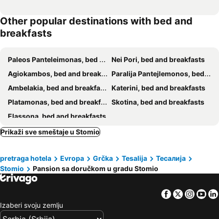
Other popular destinations with bed and
breakfasts
Paleos Panteleimonas, bed and breakfasts
Nei Pori, bed and breakfasts
Agiokambos, bed and breakfasts
Paralija Pantejlemonos, bed and breakfasts
Ambelakia, bed and breakfasts
Katerini, bed and breakfasts
Platamonas, bed and breakfasts
Skotina, bed and breakfasts
Elassona, bed and breakfasts
Prikaži sve smeštaje u Stomio
pretraga hotela
Evropa
Grčka
Tesalija
Тесалија
Stomio
Pansion sa doručkom u gradu Stomio
Facebook
Twitter
Insta
Yo
Izaberi svoju zemlju