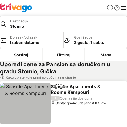
Favoriti
Prijavi
Men
Destinacija
Stomio
Dolazak/odlazak
Gosti i sobe
Izaberi datume
2 gosta, 1 soba.
Sortiraj
Filtriraj
Mapa
Uporedi cene za Pansion sa doručkom u
gradu Stomio, Grčka
Kako uplate koje primimo utiču na rangiranje
Seaside Apartments &
Deli
Dodati u favorite
Rooms Kampouri
/
Ocena nije dostupna
Centar grada: udaljenost 0.5 km