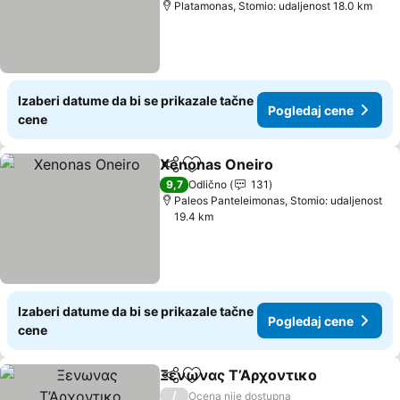
Platamonas, Stomio: udaljenost 18.0 km
Izaberi datume da bi se prikazale tačne
Pogledaj cene
cene
Xenonas Oneiro
Deli
Dodati u favorite
9,7
Odlično
131
Paleos Panteleimonas, Stomio: udaljenost
19.4 km
Izaberi datume da bi se prikazale tačne
Pogledaj cene
cene
Ξενωνας Τ’Αρχοντικο
Deli
Dodati u favorite
/
Ocena nije dostupna