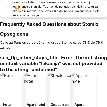
Cene i raspoloživost koje primamo sa sajtova za rezervaciju
neprestano se menjaju. To znači da ponuda koju vidiš na sajtu za
rezervaciju možda neće uvek biti potpuno ista kao ona koja je bila
prikazana na trivagu.
Frequently Asked Questions about Stomio
Opseg cena
Cene za Pansion sa doručkom u gradu Stomio su od
‎76 €
do
‎76 €
za noć.
seo_tlp_other_stays_title: Error: The intl string
context variable "lokacija" was not provided
to the string "undefined"
Hotel
Apart hotel
Gostionica
Apart-