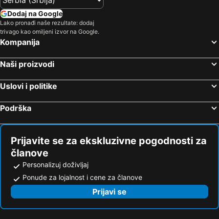
Dodaj na Google
Lako pronađi naše rezultate: dodaj
trivago kao omiljeni izvor na Google.
Kompanija
Naši proizvodi
Uslovi i politike
Podrška
Prijavite se za ekskluzivne pogodnosti za
članove
Personalizuj doživljaj
Ponude za lojalnost i cene za članove
Prijavi se