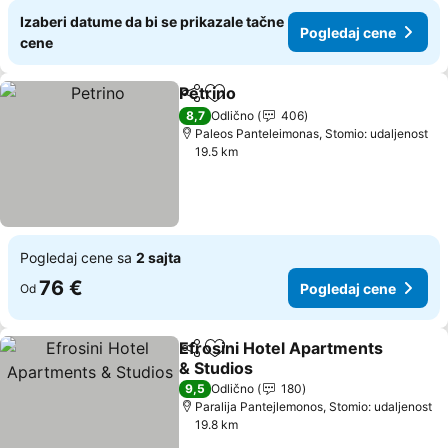
Izaberi datume da bi se prikazale tačne
Pogledaj cene
cene
Petrino
Deli
Dodati u favorite
8,7
Odlično
406
Paleos Panteleimonas, Stomio: udaljenost
19.5 km
Pogledaj cene sa
2 sajta
76 €
Pogledaj cene
Od
Efrosini Hotel Apartments
Deli
Dodati u favorite
& Studios
9,5
Odlično
180
Paralija Pantejlemonos, Stomio: udaljenost
19.8 km