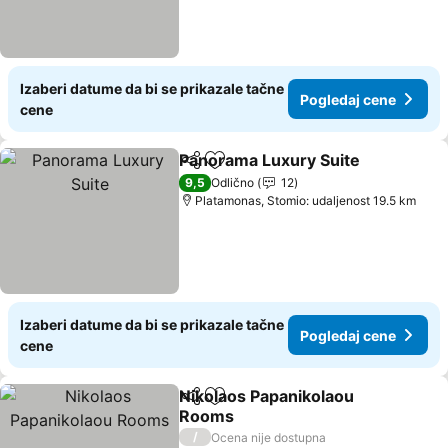
Izaberi datume da bi se prikazale tačne
Pogledaj cene
cene
Panorama Luxury Suite
Deli
Dodati u favorite
9,5
Odlično
12
Platamonas, Stomio: udaljenost 19.5 km
Izaberi datume da bi se prikazale tačne
Pogledaj cene
cene
Nikolaos Papanikolaou
Deli
Dodati u favorite
Rooms
/
Ocena nije dostupna