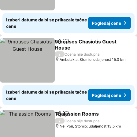
Izaberi datume da bi se prikazale tačne
Pogledaj cene
cene
9mouses Chasiotis Guest
Deli
Dodati u favorite
House
/
Ocena nije dostupna
Ambelakia, Stomio: udaljenost 15.0 km
Izaberi datume da bi se prikazale tačne
Pogledaj cene
cene
Thalassion Rooms
Deli
Dodati u favorite
/
Ocena nije dostupna
Nei Pori, Stomio: udaljenost 13.5 km