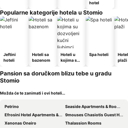
hotel
Popularne kategorije hotela u Stomio
Jeftini
Hoteli sa
Hoteli u
Spa hoteli
Hotel
hoteli
bazenom
kojima su
plaži
dozvoljeni
kućni
Pansion sa doručkom blizu tebe u gradu
ljubimci
Stomio
Možda će te zanimati i ovi hoteli…
Petrino
Seaside Apartments & Rooms Kampouri
Efrosini Hotel Apartments & Studios
9mouses Chasiotis Guest House
Xenonas Oneiro
Thalassion Rooms