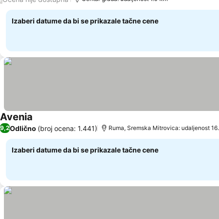
Izaberi datume da bi se prikazale tačne cene
Avenia
Odlično
(broj ocena: 1.441)
9,2
Ruma, Sremska Mitrovica: udaljenost 16
Izaberi datume da bi se prikazale tačne cene