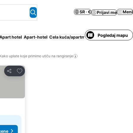
SR · €
Meni
Prijavi me
Pogledaj mapu
Apart hotel
Apart-hotel
Cela kuća/apartman
Hidromasažna kada
Kako uplate koje primimo utiču na rangiranje
Dodati u favorite
Deli
cene