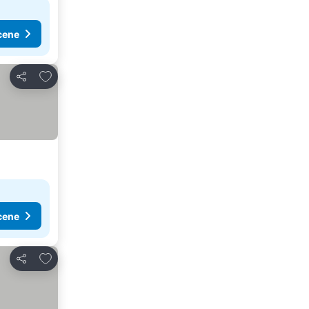
cene
Dodati u favorite
Deli
cene
Dodati u favorite
Deli