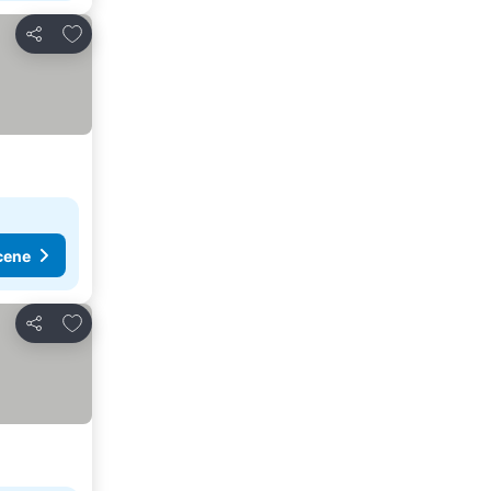
Dodati u favorite
Deli
cene
Dodati u favorite
Deli