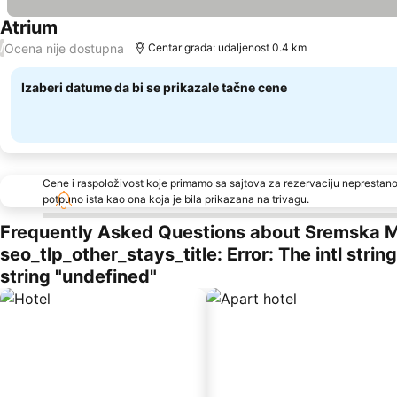
Atrium
Ocena nije dostupna
/
Centar grada: udaljenost 0.4 km
Izaberi datume da bi se prikazale tačne cene
Cene i raspoloživost koje primamo sa sajtova za rezervaciju neprestano
potpuno ista kao ona koja je bila prikazana na trivagu.
Frequently Asked Questions about Sremska M
seo_tlp_other_stays_title: Error: The intl stri
string "undefined"