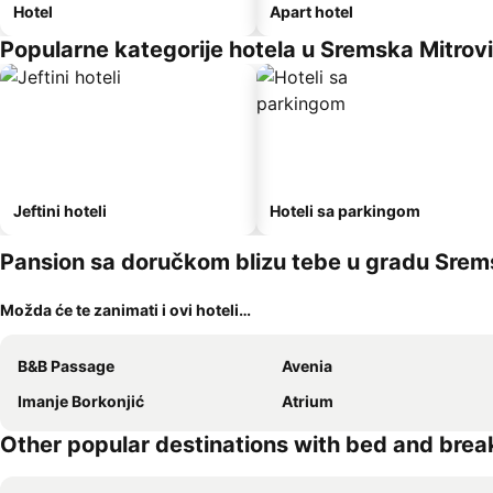
Hotel
Apart hotel
Popularne kategorije hotela u Sremska Mitrov
Jeftini hoteli
Hoteli sa parkingom
Pansion sa doručkom blizu tebe u gradu Srem
Možda će te zanimati i ovi hoteli…
B&B Passage
Avenia
Imanje Borkonjić
Atrium
Other popular destinations with bed and brea