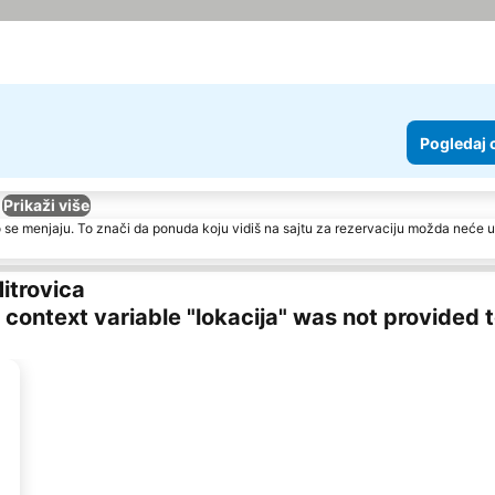
Pogledaj 
Prikaži više
 se menjaju. To znači da ponuda koju vidiš na sajtu za rezervaciju možda neće u
itrovica
ng context variable "lokacija" was not provided 