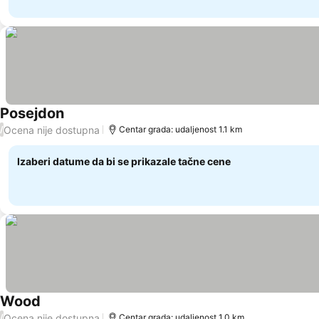
Posejdon
Ocena nije dostupna
/
Centar grada: udaljenost 1.1 km
Izaberi datume da bi se prikazale tačne cene
Wood
Ocena nije dostupna
/
Centar grada: udaljenost 1.0 km