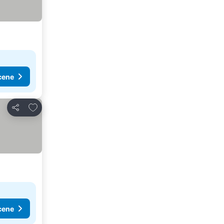
cene
Dodati u favorite
Deli
cene