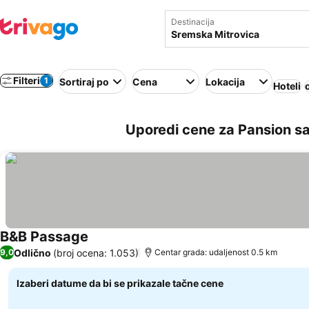
Destinacija
Filteri
1
Sortiraj po
Cena
Lokacija
Hoteli
Uporedi cene za Pansion sa
B&B Passage
Odlično
(broj ocena: 1.053)
9,0
Centar grada: udaljenost 0.5 km
Izaberi datume da bi se prikazale tačne cene