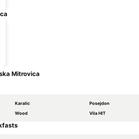
ica
ska Mitrovica
Karalic
Posejdon
Wood
Vila HIT
kfasts