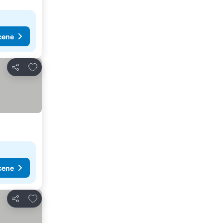
cene
Dodati u favorite
Deli
cene
Dodati u favorite
Deli