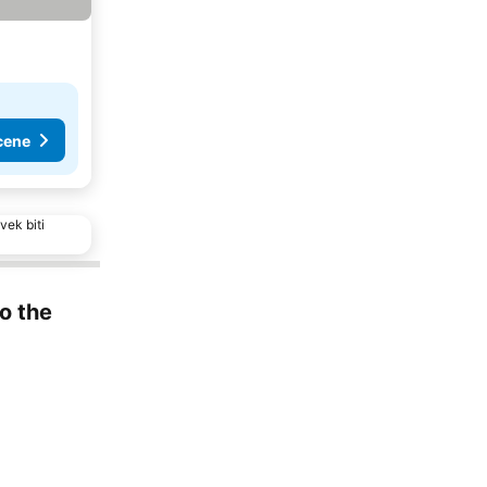
cene
vek biti
to the