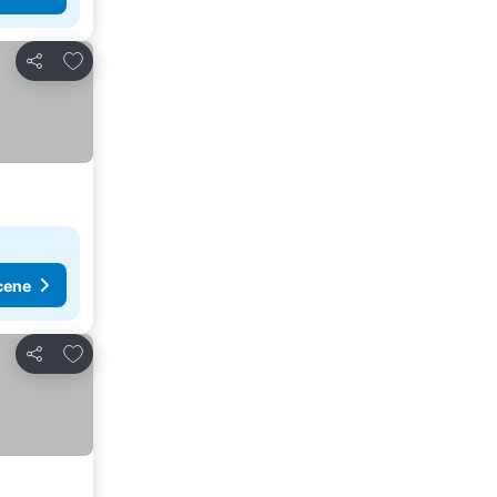
Dodati u favorite
Deli
cene
Dodati u favorite
Deli