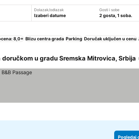
Dolazak/odlazak
Gosti i sobe
Izaberi datume
2 gosta, 1 soba.
ocena: 8,0+
Blizu centra grada
Parking
Doručak uključen u cenu
 doručkom u gradu Sremska Mitrovica, Srbija
Pogledaj 