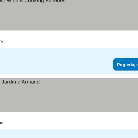
daj cene
km
Pogledaj 
km