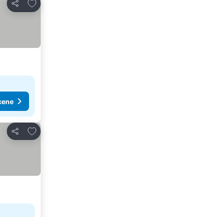
Dodati u favorite
Deli
cene
Dodati u favorite
Deli