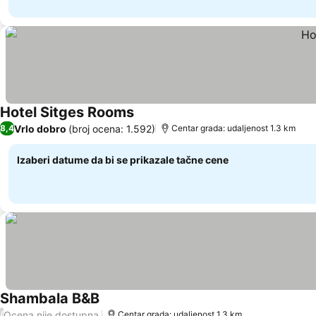
Hotel Sitges Rooms
Pogledaj cene
Vrlo dobro
(broj ocena: 1.592)
8,4
Centar grada: udaljenost 1.3 km
Izaberi datume da bi se prikazale tačne cene
Shambala B&B
Pogledaj cene
Ocena nije dostupna
/
Centar grada: udaljenost 1.3 km