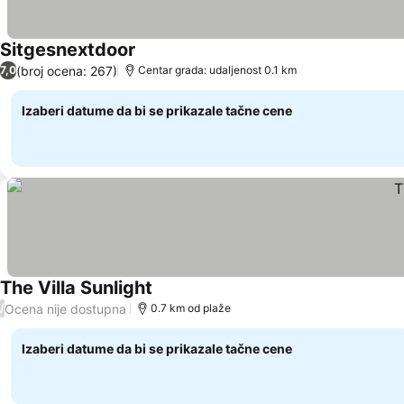
Sitgesnextdoor
Pogledaj cene
(broj ocena: 267)
7,0
Centar grada: udaljenost 0.1 km
Izaberi datume da bi se prikazale tačne cene
The Villa Sunlight
Pogledaj cene
Ocena nije dostupna
/
0.7 km od plaže
Izaberi datume da bi se prikazale tačne cene