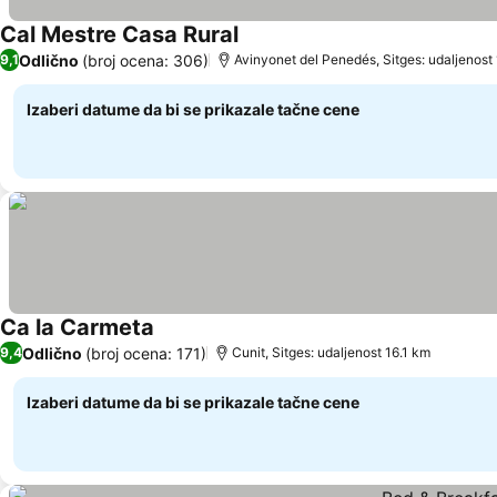
Cal Mestre Casa Rural
Pogledaj cene
Odlično
(broj ocena: 306)
9,1
Avinyonet del Penedés, Sitges: udaljenost
Izaberi datume da bi se prikazale tačne cene
Ca la Carmeta
Pogledaj cene
Odlično
(broj ocena: 171)
9,4
Cunit, Sitges: udaljenost 16.1 km
Izaberi datume da bi se prikazale tačne cene