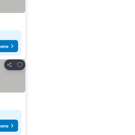
cene
Dodati u favorite
Deli
cene