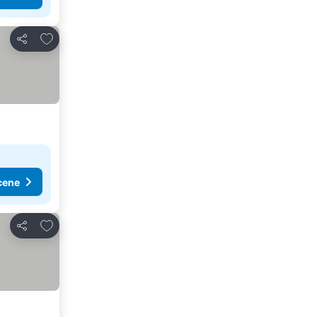
Dodati u favorite
Deli
cene
Dodati u favorite
Deli