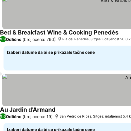
Bed & Breakfast Wine & Cooking Penedès
Pogle
Odlično
(broj ocena: 760)
9,9
Pla del Penedés, Sitges: udaljenost 20.0 
Izaberi datume da bi se prikazale tačne cene
Au Jardin d'Armand
Pogledaj cene
Odlično
(broj ocena: 19)
9,6
San Pedro de Ribas, Sitges: udaljenost 5.4 
Izaberi datume da bi se prikazale tačne cene