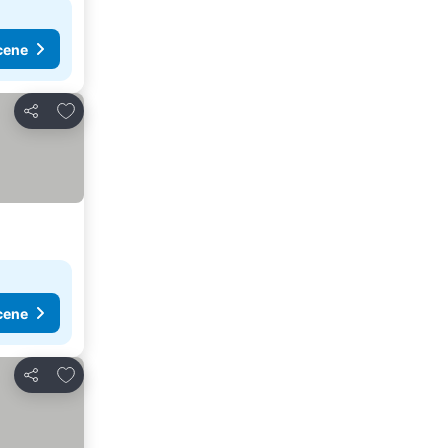
cene
Dodati u favorite
Deli
cene
Dodati u favorite
Deli