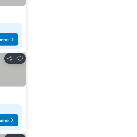
cene
Dodati u favorite
Deli
cene