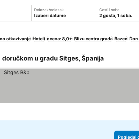
Dolazak/odlazak
Gosti i sobe
Izaberi datume
2 gosta, 1 soba.
no otkazivanje
Hoteli
ocena: 8,0+
Blizu centra grada
Bazen
Doru
 doručkom u gradu Sitges, Španija
Pogledaj 