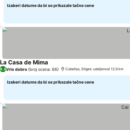
Izaberi datume da bi se prikazale tačne cene
La Casa de Mima
Pogledaj cene
Vrlo dobro
(broj ocena: 66)
8,3
Cubellas, Sitges: udaljenost 12.9 km
Izaberi datume da bi se prikazale tačne cene