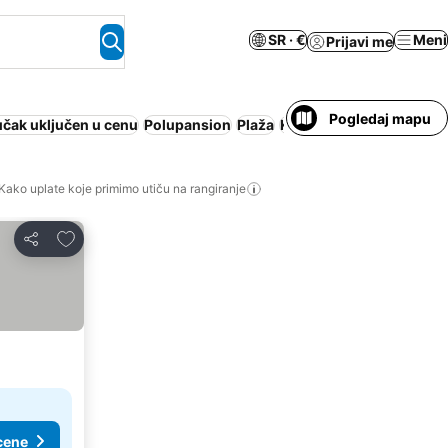
SR · €
Meni
Prijavi me
Pogledaj mapu
čak uključen u cenu
Polupansion
Plaža
Klimatizacija
Apart hote
Kako uplate koje primimo utiču na rangiranje
Dodati u favorite
Deli
cene