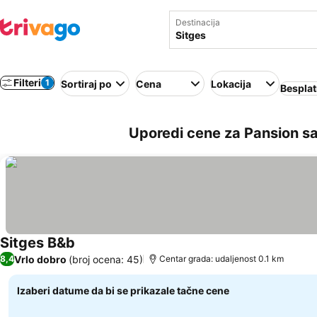
Destinacija
Filteri
1
Sortiraj po
Cena
Lokacija
Besplat
Uporedi cene za Pansion sa
Sitges B&b
Pogledaj cene
Vrlo dobro
(broj ocena: 45)
8,4
Centar grada: udaljenost 0.1 km
Izaberi datume da bi se prikazale tačne cene