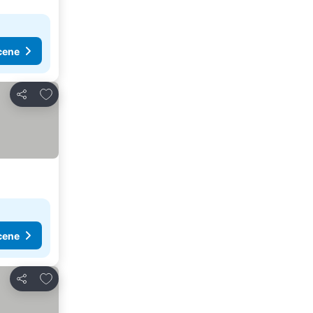
cene
Dodati u favorite
Deli
cene
Dodati u favorite
Deli