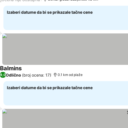
Izaberi datume da bi se prikazale tačne cene
Balmins
Pogledaj cene
Odlično
(broj ocena: 17)
9,0
0.1 km od plaže
Izaberi datume da bi se prikazale tačne cene