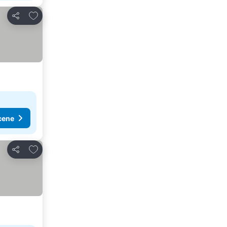
Dodati u favorite
Deli
cene
Dodati u favorite
Deli