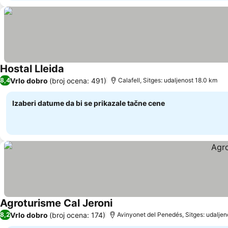
Hostal Lleida
Pogledaj cene
Vrlo dobro
(broj ocena: 491)
8,4
Calafell, Sitges: udaljenost 18.0 km
Izaberi datume da bi se prikazale tačne cene
Agroturisme Cal Jeroni
Pogledaj cene
Vrlo dobro
(broj ocena: 174)
8,2
Avinyonet del Penedés, Sitges: udaljen