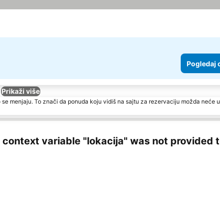
Pogledaj 
Prikaži više
 se menjaju. To znači da ponuda koju vidiš na sajtu za rezervaciju možda neće u
ng context variable "lokacija" was not provided 