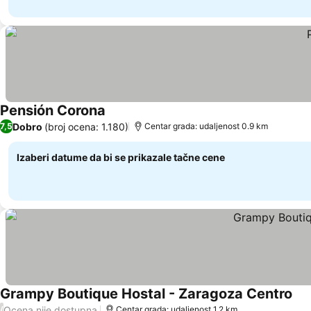
Pensión Corona
Pogledaj cene
Dobro
(broj ocena: 1.180)
7,5
Centar grada: udaljenost 0.9 km
Izaberi datume da bi se prikazale tačne cene
Grampy Boutique Hostal - Zaragoza Centro
Pog
Ocena nije dostupna
/
Centar grada: udaljenost 1.2 km