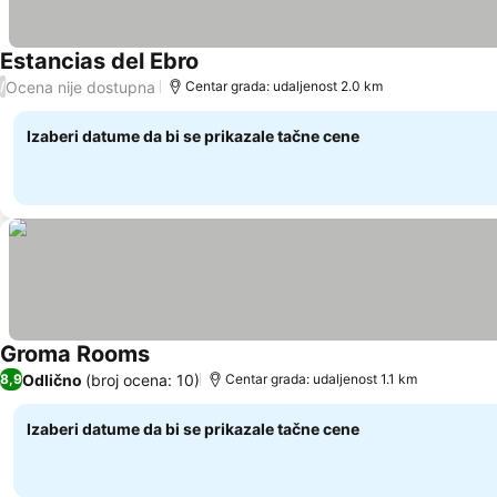
Estancias del Ebro
Pogledaj cene
Ocena nije dostupna
/
Centar grada: udaljenost 2.0 km
Izaberi datume da bi se prikazale tačne cene
Groma Rooms
Pogledaj cene
Odlično
(broj ocena: 10)
8,9
Centar grada: udaljenost 1.1 km
Izaberi datume da bi se prikazale tačne cene