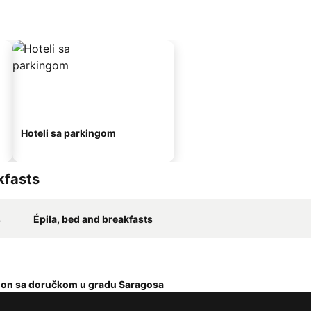
Hoteli sa parkingom
kfasts
s
Épila, bed and breakfasts
ion sa doručkom u gradu Saragosa