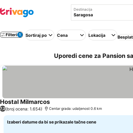
Destinacija
Filteri
1
Sortiraj po
Cena
Lokacija
Besplat
Uporedi cene za Pansion s
Hostal Milmarcos
Pogledaj cene
(broj ocena: 1.654)
7,2
Centar grada: udaljenost 0.6 km
Izaberi datume da bi se prikazale tačne cene