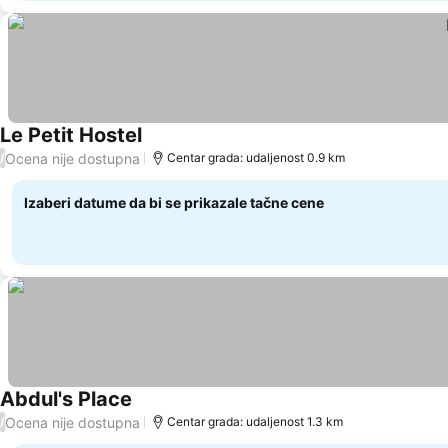
Le Petit Hostel
Pogledaj cene
Ocena nije dostupna
/
Centar grada: udaljenost 0.9 km
Izaberi datume da bi se prikazale tačne cene
Abdul's Place
Pogledaj cene
Ocena nije dostupna
/
Centar grada: udaljenost 1.3 km