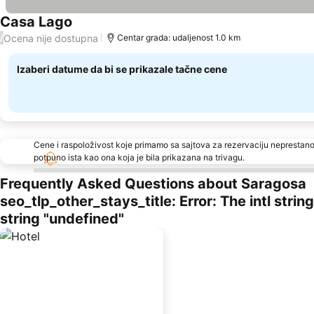
Casa Lago
Pogledaj cene
Ocena nije dostupna
/
Centar grada: udaljenost 1.0 km
Izaberi datume da bi se prikazale tačne cene
Cene i raspoloživost koje primamo sa sajtova za rezervaciju neprestano
potpuno ista kao ona koja je bila prikazana na trivagu.
Frequently Asked Questions about Saragosa
seo_tlp_other_stays_title: Error: The intl stri
string "undefined"