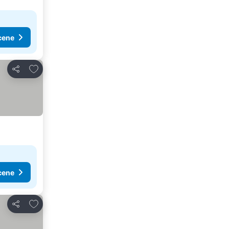
cene
Dodati u favorite
Deli
cene
Dodati u favorite
Deli