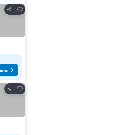
Dodati u favorite
Deli
cene
Dodati u favorite
Deli