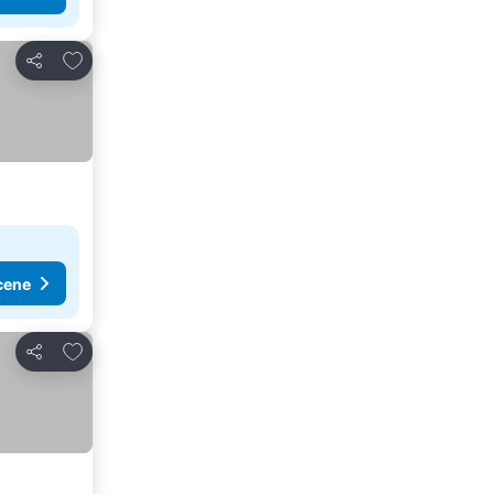
Dodati u favorite
Deli
cene
Dodati u favorite
Deli