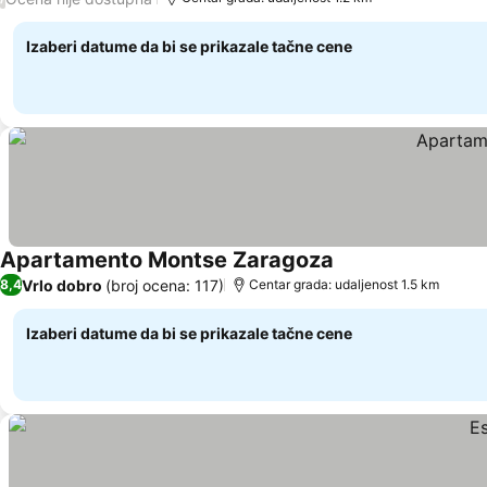
Izaberi datume da bi se prikazale tačne cene
Apartamento Montse Zaragoza
Pogledaj cene
Vrlo dobro
(broj ocena: 117)
8,4
Centar grada: udaljenost 1.5 km
Izaberi datume da bi se prikazale tačne cene