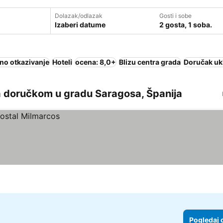
Dolazak/odlazak
Gosti i sobe
Izaberi datume
2 gosta, 1 soba.
no otkazivanje
Hoteli
ocena: 8,0+
Blizu centra grada
Doručak uk
a doručkom u gradu Saragosa, Španija
Pogledaj 