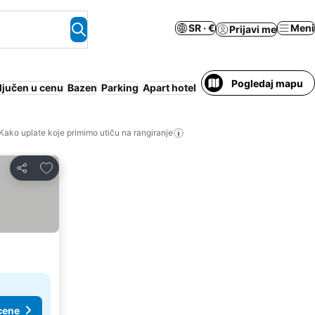
SR · €
Meni
Prijavi me
Pogledaj mapu
ljučen u cenu
Bazen
Parking
Apart hotel
Polupansion
Dozvoljeni
Kako uplate koje primimo utiču na rangiranje
Dodati u favorite
Deli
cene