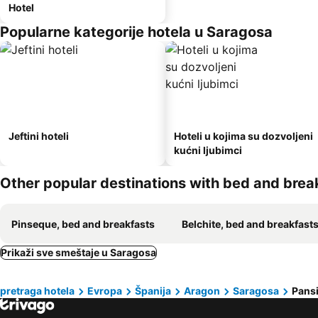
Hotel
Popularne kategorije hotela u Saragosa
Jeftini hoteli
Hoteli u kojima su dozvoljeni
kućni ljubimci
Other popular destinations with bed and brea
Pinseque, bed and breakfasts
Belchite, bed and breakfast
Prikaži sve smeštaje u Saragosa
pretraga hotela
Evropa
Španija
Aragon
Saragosa
Pans