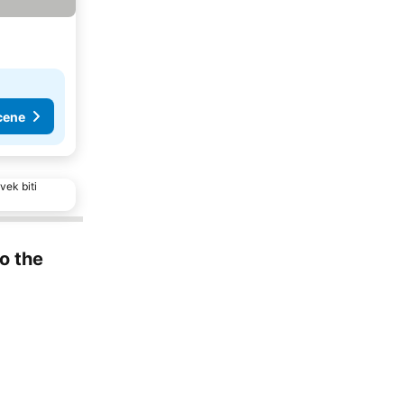
cene
vek biti
to the