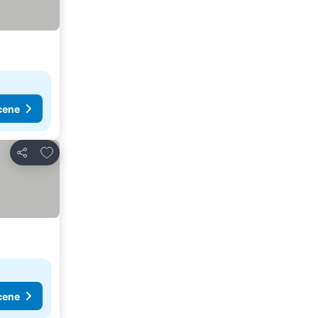
cene
Dodati u favorite
Deli
cene