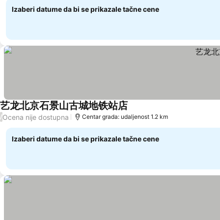
Izaberi datume da bi se prikazale tačne cene
艺龙北京石景山古城地铁站店
Pogledaj cene
Ocena nije dostupna
/
Centar grada: udaljenost 1.2 km
Izaberi datume da bi se prikazale tačne cene