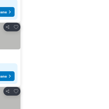
cene
Dodati u favorite
Deli
cene
Dodati u favorite
Deli