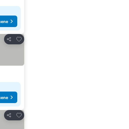
cene
Dodati u favorite
Deli
cene
Dodati u favorite
Deli