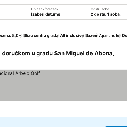
Dolazak/odlazak
Gosti i sobe
Izaberi datume
2 gosta, 1 soba.
ocena: 8,0+
Blizu centra grada
All inclusive
Bazen
Apart hotel
Do
a doručkom u gradu San Miguel de Abona,