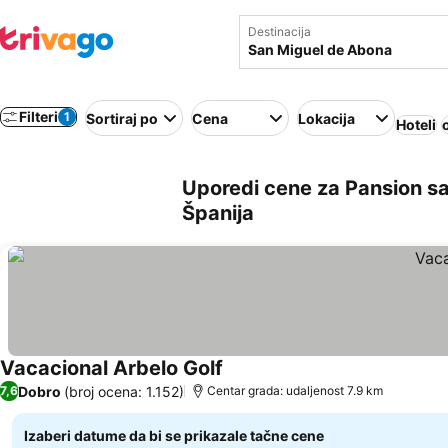
Destinacija
Filteri
1
Sortiraj po
Cena
Lokacija
Hoteli
Uporedi cene za Pansion s
Španija
Vacacional Arbelo Golf
Pogledaj cene
Dobro
(broj ocena: 1.152)
7,6
Centar grada: udaljenost 7.9 km
Izaberi datume da bi se prikazale tačne cene