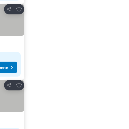
Dodati u favorite
Deli
cene
Dodati u favorite
Deli