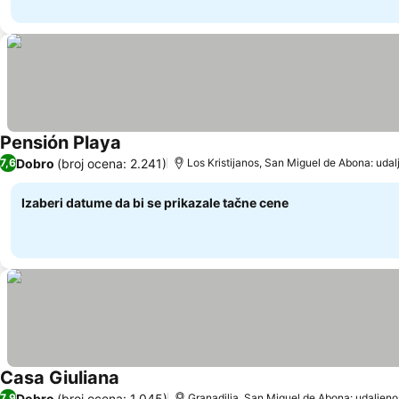
Pensión Playa
Pogledaj cene
Dobro
(broj ocena: 2.241)
7,6
Los Kristijanos, San Miguel de Abona: udal
Izaberi datume da bi se prikazale tačne cene
Casa Giuliana
Pogledaj cene
Dobro
(broj ocena: 1.045)
7,9
Granadilja, San Miguel de Abona: udaljeno