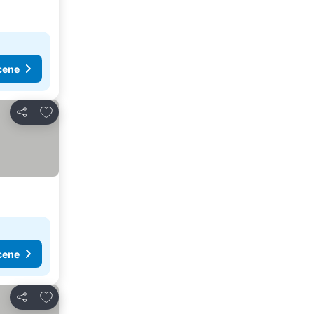
cene
Dodati u favorite
Deli
cene
Dodati u favorite
Deli