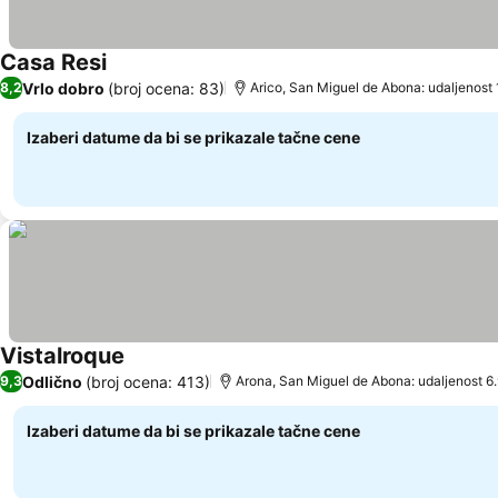
Casa Resi
Pogledaj cene
Vrlo dobro
(broj ocena: 83)
8,2
Arico, San Miguel de Abona: udaljenost
Izaberi datume da bi se prikazale tačne cene
Vistalroque
Pogledaj cene
Odlično
(broj ocena: 413)
9,3
Arona, San Miguel de Abona: udaljenost 6
Izaberi datume da bi se prikazale tačne cene