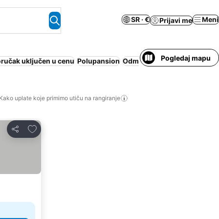
SR · €
Meni
Prijavi me
Pogledaj mapu
ručak uključen u cenu
Polupansion
Odmaralište
Besplatno otka
Kako uplate koje primimo utiču na rangiranje
Dodati u favorite
Deli