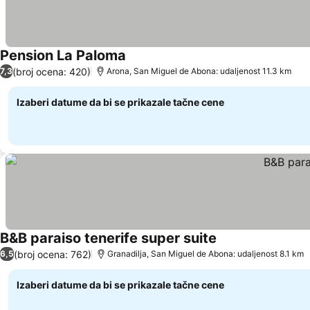
Pension La Paloma
Pogledaj cene
(broj ocena: 420)
7,3
Arona, San Miguel de Abona: udaljenost 11.3 km
Izaberi datume da bi se prikazale tačne cene
B&B paraiso tenerife super suite
Pogledaj cene
(broj ocena: 762)
6,5
Granadilja, San Miguel de Abona: udaljenost 8.1 km
Izaberi datume da bi se prikazale tačne cene