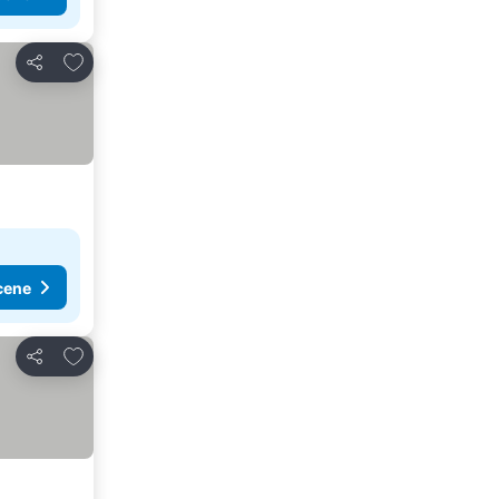
Dodati u favorite
Deli
cene
Dodati u favorite
Deli