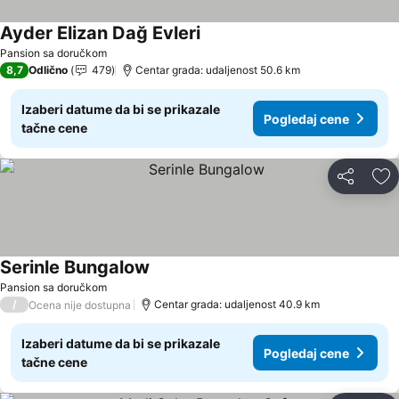
Ayder Elizan Dağ Evleri
Pogledaj cene
Pansion sa doručkom
8,7
Odlično
479
Centar grada: udaljenost 50.6 km
Izaberi datume da bi se prikazale
Pogledaj cene
tačne cene
Deli
Do
Serinle Bungalow
Pogledaj cene
Pansion sa doručkom
/
Centar grada: udaljenost 40.9 km
Ocena nije dostupna
Izaberi datume da bi se prikazale
Pogledaj cene
tačne cene