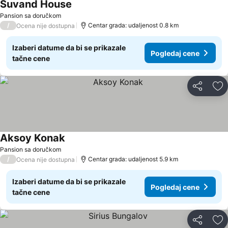
Suvand House
Pogledaj cene
Pansion sa doručkom
/
Centar grada: udaljenost 0.8 km
Ocena nije dostupna
Izaberi datume da bi se prikazale
Pogledaj cene
tačne cene
Deli
Do
Aksoy Konak
Pogledaj cene
Pansion sa doručkom
/
Centar grada: udaljenost 5.9 km
Ocena nije dostupna
Izaberi datume da bi se prikazale
Pogledaj cene
tačne cene
Deli
Do