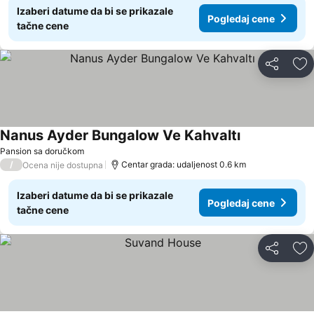
Izaberi datume da bi se prikazale
Pogledaj cene
tačne cene
Deli
Do
Nanus Ayder Bungalow Ve Kahvaltı
Pogledaj cen
Pansion sa doručkom
/
Centar grada: udaljenost 0.6 km
Ocena nije dostupna
Izaberi datume da bi se prikazale
Pogledaj cene
tačne cene
Deli
Do