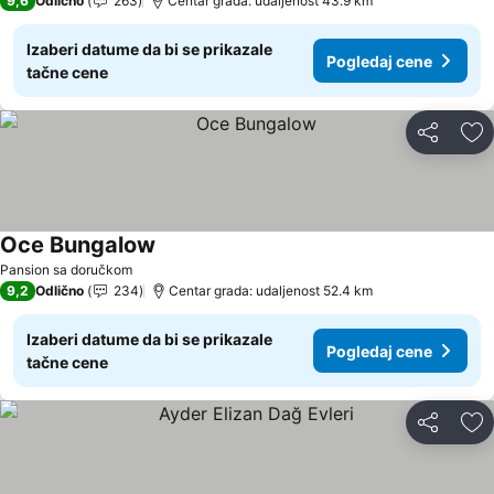
9,6
Odlično
263
Centar grada: udaljenost 43.9 km
Izaberi datume da bi se prikazale
Pogledaj cene
tačne cene
Deli
Do
Oce Bungalow
Pogledaj cene
Pansion sa doručkom
9,2
Odlično
234
Centar grada: udaljenost 52.4 km
Izaberi datume da bi se prikazale
Pogledaj cene
tačne cene
Deli
Do