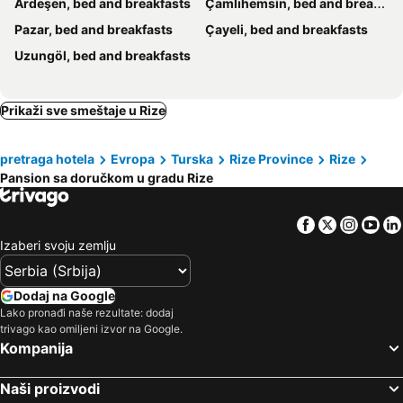
Ardeşen, bed and breakfasts
Çamlıhemsin, bed and breakfasts
Pazar, bed and breakfasts
Çayeli, bed and breakfasts
Uzungöl, bed and breakfasts
Prikaži sve smeštaje u Rize
pretraga hotela
Evropa
Turska
Rize Province
Rize
Pansion sa doručkom u gradu Rize
Facebook
Twitter
Insta
Yo
Izaberi svoju zemlju
Dodaj na Google
Lako pronađi naše rezultate: dodaj
trivago kao omiljeni izvor na Google.
Kompanija
Naši proizvodi