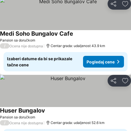
Deli
Do
Medi Soho Bungalov Cafe
Pogledaj cene
Pansion sa doručkom
/
Centar grada: udaljenost 43.9 km
Ocena nije dostupna
Izaberi datume da bi se prikazale
Pogledaj cene
tačne cene
Deli
Do
Huser Bungalov
Pogledaj cene
Pansion sa doručkom
/
Centar grada: udaljenost 52.6 km
Ocena nije dostupna