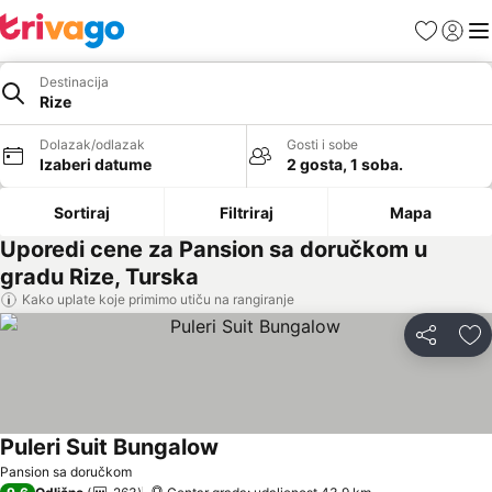
Favoriti
Prijavi
Men
Destinacija
Rize
Dolazak/odlazak
Gosti i sobe
Izaberi datume
2 gosta, 1 soba.
Sortiraj
Filtriraj
Mapa
Uporedi cene za Pansion sa doručkom u
gradu Rize, Turska
Kako uplate koje primimo utiču na rangiranje
Deli
Do
Puleri Suit Bungalow
Pogledaj cene
Pansion sa doručkom