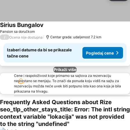
Sirius Bungalov
Pogledaj cene
Pansion sa doručkom
/
Centar grada: udaljenost 7.2 km
Ocena nije dostupna
Izaberi datume da bi se prikazale
Pogledaj cene
tačne cene
Prikaži više
Cene i raspoloživost koje primamo sa sajtova za rezervaciju
neprestano se menjaju. To znači da ponuda koju vidiš na sajtu za
rezervaciju možda neće uvek biti potpuno ista kao ona koja je bila
prikazana na trivagu.
Frequently Asked Questions about Rize
seo_tlp_other_stays_title: Error: The intl string
context variable "lokacija" was not provided
to the string "undefined"