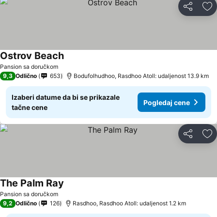
Deli
Do
Ostrov Beach
Pansion sa doručkom
9,3
Odlično
653
Bodufolhudhoo, Rasdhoo Atoll: udaljenost 13.9 km
Izaberi datume da bi se prikazale
Pogledaj cene
tačne cene
Deli
Do
The Palm Ray
Pansion sa doručkom
9,2
Odlično
126
Rasdhoo, Rasdhoo Atoll: udaljenost 1.2 km