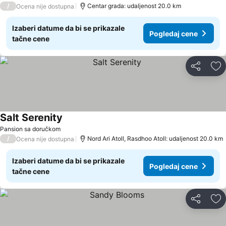
/
Centar grada: udaljenost 20.0 km
Ocena nije dostupna
Izaberi datume da bi se prikazale
Pogledaj cene
tačne cene
Deli
Do
Salt Serenity
Pansion sa doručkom
/
Nord Ari Atoll, Rasdhoo Atoll: udaljenost 20.0 km
Ocena nije dostupna
Izaberi datume da bi se prikazale
Pogledaj cene
tačne cene
Deli
Do