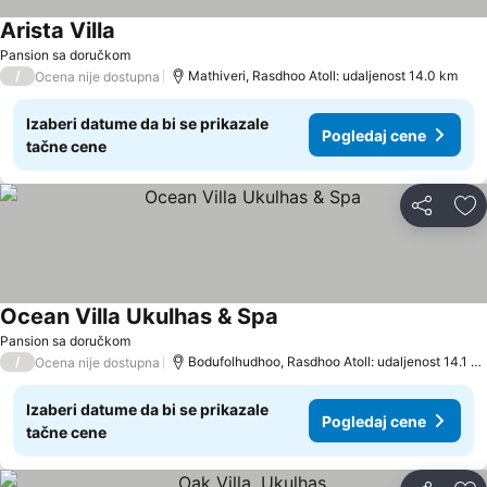
Arista Villa
Pansion sa doručkom
/
Mathiveri, Rasdhoo Atoll: udaljenost 14.0 km
Ocena nije dostupna
Izaberi datume da bi se prikazale
Pogledaj cene
tačne cene
Deli
Do
Ocean Villa Ukulhas & Spa
Pansion sa doručkom
/
Bodufolhudhoo, Rasdhoo Atoll: udaljenost 14.1 km
Ocena nije dostupna
Izaberi datume da bi se prikazale
Pogledaj cene
tačne cene