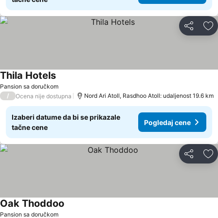
Deli
Do
Thila Hotels
Pansion sa doručkom
/
Nord Ari Atoll, Rasdhoo Atoll: udaljenost 19.6 km
Ocena nije dostupna
Izaberi datume da bi se prikazale
Pogledaj cene
tačne cene
Deli
Do
Oak Thoddoo
Pansion sa doručkom