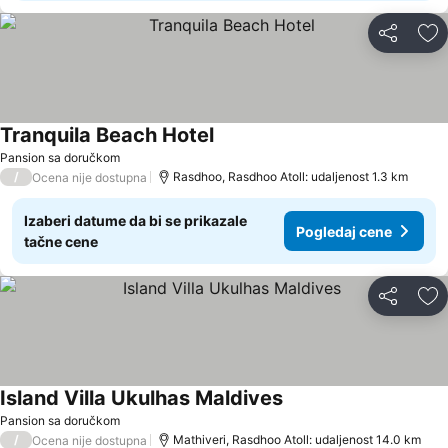
Deli
Do
Tranquila Beach Hotel
Pansion sa doručkom
/
Rasdhoo, Rasdhoo Atoll: udaljenost 1.3 km
Ocena nije dostupna
Izaberi datume da bi se prikazale
Pogledaj cene
tačne cene
Deli
Do
Island Villa Ukulhas Maldives
Pansion sa doručkom
/
Mathiveri, Rasdhoo Atoll: udaljenost 14.0 km
Ocena nije dostupna