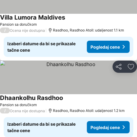
Villa Lumora Maldives
Pansion sa doručkom
/
Rasdhoo, Rasdhoo Atoll: udaljenost 1.1 km
Ocena nije dostupna
Izaberi datume da bi se prikazale
Pogledaj cene
tačne cene
Deli
Do
Dhaankolhu Rasdhoo
Pansion sa doručkom
/
Rasdhoo, Rasdhoo Atoll: udaljenost 1.2 km
Ocena nije dostupna
Izaberi datume da bi se prikazale
Pogledaj cene
tačne cene