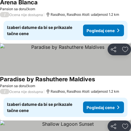
Arena Blanca
Pansion sa doručkom
/
Rasdhoo, Rasdhoo Atoll: udaljenost 1.2 km
Ocena nije dostupna
Izaberi datume da bi se prikazale
Pogledaj cene
tačne cene
Deli
Do
Paradise by Rashuthere Maldives
Pansion sa doručkom
/
Rasdhoo, Rasdhoo Atoll: udaljenost 1.2 km
Ocena nije dostupna
Izaberi datume da bi se prikazale
Pogledaj cene
tačne cene
Deli
Do