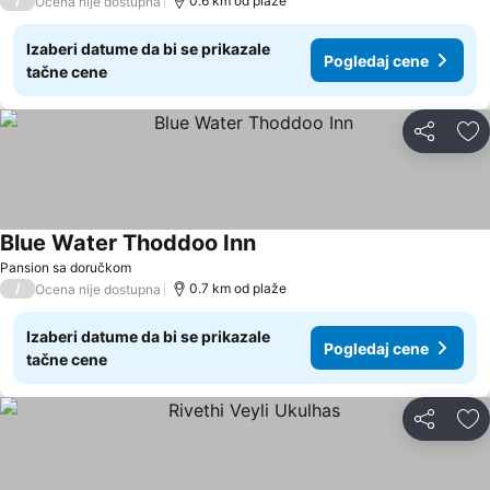
/
0.6 km od plaže
Ocena nije dostupna
Izaberi datume da bi se prikazale
Pogledaj cene
tačne cene
Deli
Do
Blue Water Thoddoo Inn
Pansion sa doručkom
/
0.7 km od plaže
Ocena nije dostupna
Izaberi datume da bi se prikazale
Pogledaj cene
tačne cene
Deli
Do