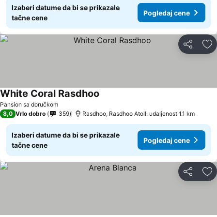
Izaberi datume da bi se prikazale
Pogledaj cene
tačne cene
Deli
Do
White Coral Rasdhoo
Pansion sa doručkom
8,0
Vrlo dobro
359
Rasdhoo, Rasdhoo Atoll: udaljenost 1.1 km
Izaberi datume da bi se prikazale
Pogledaj cene
tačne cene
Deli
Do