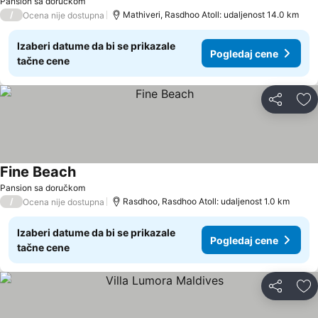
Pansion sa doručkom
/
Mathiveri, Rasdhoo Atoll: udaljenost 14.0 km
Ocena nije dostupna
Izaberi datume da bi se prikazale
Pogledaj cene
tačne cene
Deli
Do
Fine Beach
Pansion sa doručkom
/
Rasdhoo, Rasdhoo Atoll: udaljenost 1.0 km
Ocena nije dostupna
Izaberi datume da bi se prikazale
Pogledaj cene
tačne cene
Deli
Do