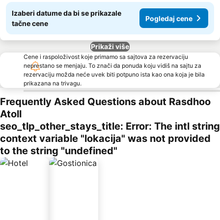
Izaberi datume da bi se prikazale
Pogledaj cene
tačne cene
Prikaži više
Cene i raspoloživost koje primamo sa sajtova za rezervaciju
neprestano se menjaju. To znači da ponuda koju vidiš na sajtu za
rezervaciju možda neće uvek biti potpuno ista kao ona koja je bila
prikazana na trivagu.
Frequently Asked Questions about Rasdhoo
Atoll
seo_tlp_other_stays_title: Error: The intl string
context variable "lokacija" was not provided
to the string "undefined"