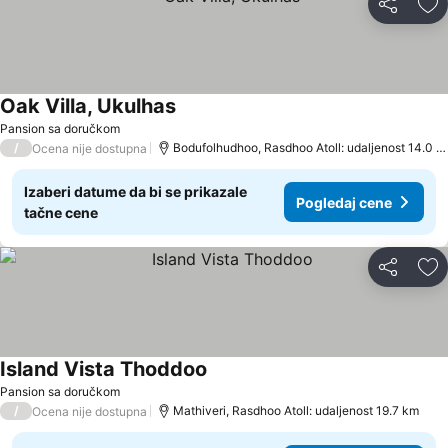
Deli
Do
Oak Villa, Ukulhas
Pansion sa doručkom
/
Bodufolhudhoo, Rasdhoo Atoll: udaljenost 14.0 km
Ocena nije dostupna
Izaberi datume da bi se prikazale
Pogledaj cene
tačne cene
Deli
Do
Island Vista Thoddoo
Pansion sa doručkom
/
Mathiveri, Rasdhoo Atoll: udaljenost 19.7 km
Ocena nije dostupna