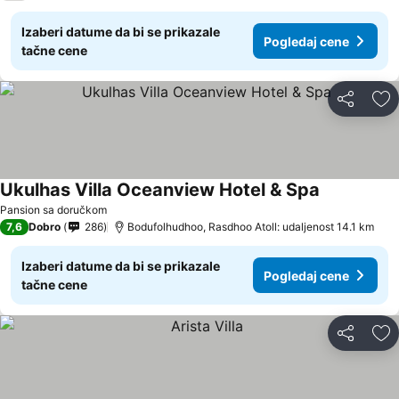
Izaberi datume da bi se prikazale
Pogledaj cene
tačne cene
Deli
Do
Ukulhas Villa Oceanview Hotel & Spa
Pansion sa doručkom
7,6
Dobro
286
Bodufolhudhoo, Rasdhoo Atoll: udaljenost 14.1 km
Izaberi datume da bi se prikazale
Pogledaj cene
tačne cene
Deli
Do