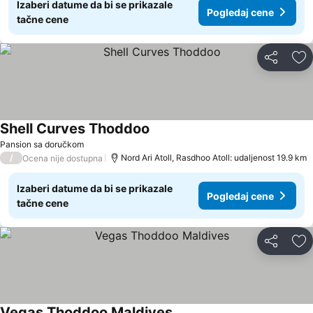
Izaberi datume da bi se prikazale
Pogledaj cene
tačne cene
Deli
Do
Shell Curves Thoddoo
Pansion sa doručkom
/
Nord Ari Atoll, Rasdhoo Atoll: udaljenost 19.9 km
Ocena nije dostupna
Izaberi datume da bi se prikazale
Pogledaj cene
tačne cene
Deli
Do
Vegas Thoddoo Maldives