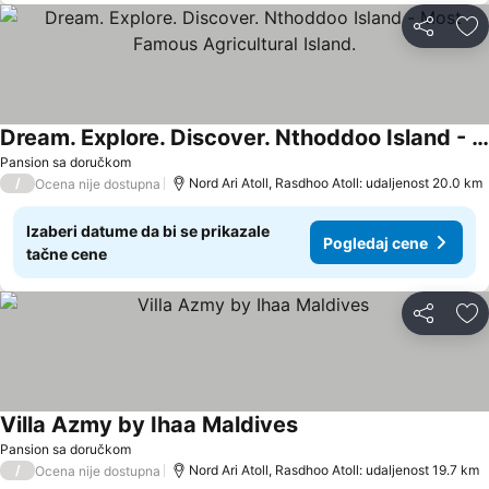
Deli
Do
Dream. Explore. Discover. Nthoddoo Island - Most Famous Agricultural Island.
Pansion sa doručkom
/
Nord Ari Atoll, Rasdhoo Atoll: udaljenost 20.0 km
Ocena nije dostupna
Izaberi datume da bi se prikazale
Pogledaj cene
tačne cene
Deli
Do
Villa Azmy by Ihaa Maldives
Pansion sa doručkom
/
Nord Ari Atoll, Rasdhoo Atoll: udaljenost 19.7 km
Ocena nije dostupna