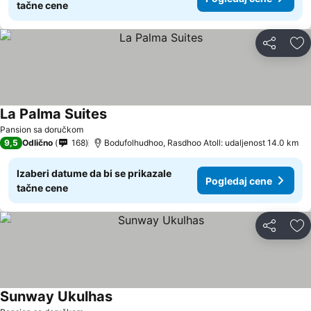
tačne cene
Deli
Do
La Palma Suites
Pansion sa doručkom
9,5
Odlično
168
Bodufolhudhoo, Rasdhoo Atoll: udaljenost 14.0 km
Izaberi datume da bi se prikazale
Pogledaj cene
tačne cene
Deli
Do
Sunway Ukulhas