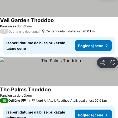
Veli Garden Thoddoo
Pansion sa doručkom
/
Centar grada: udaljenost 20.0 km
Ocena nije dostupna
Izaberi datume da bi se prikazale
Pogledaj cene
tačne cene
Deli
Do
The Palms Thoddoo
Pansion sa doručkom
10
Odlično
1
Nord Ari Atoll, Rasdhoo Atoll: udaljenost 20.0 km
Izaberi datume da bi se prikazale
Pogledaj cene
tačne cene