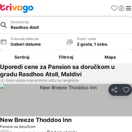
Favoriti
Prijavi
Men
Destinacija
Rasdhoo Atoll
Dolazak/odlazak
Gosti i sobe
Izaberi datume
2 gosta, 1 soba.
Sortiraj
Filtriraj
Mapa
Uporedi cene za Pansion sa doručkom u
gradu Rasdhoo Atoll, Maldivi
Kako uplate koje primimo utiču na rangiranje
Deli
Do
New Breeze Thoddoo Inn
Pansion sa doručkom