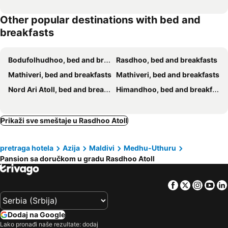
Other popular destinations with bed and
breakfasts
Bodufolhudhoo, bed and breakfasts
Rasdhoo, bed and breakfasts
Mathiveri, bed and breakfasts
Mathiveri, bed and breakfasts
Nord Ari Atoll, bed and breakfasts
Himandhoo, bed and breakfasts
Prikaži sve smeštaje u Rasdhoo Atoll
pretraga hotela
Azija
Maldivi
Medhu-Uthuru
Pansion sa doručkom u gradu Rasdhoo Atoll
Facebook
Twitter
Insta
Yo
Dodaj na Google
Lako pronađi naše rezultate: dodaj