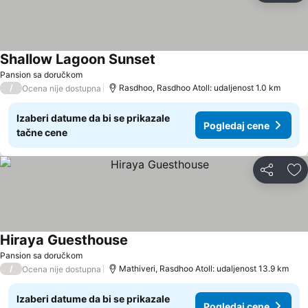
Shallow Lagoon Sunset
Pansion sa doručkom
/
Rasdhoo, Rasdhoo Atoll: udaljenost 1.0 km
Ocena nije dostupna
Izaberi datume da bi se prikazale
Pogledaj cene
tačne cene
Deli
Do
Hiraya Guesthouse
Pansion sa doručkom
/
Mathiveri, Rasdhoo Atoll: udaljenost 13.9 km
Ocena nije dostupna
Izaberi datume da bi se prikazale
Pogledaj cene