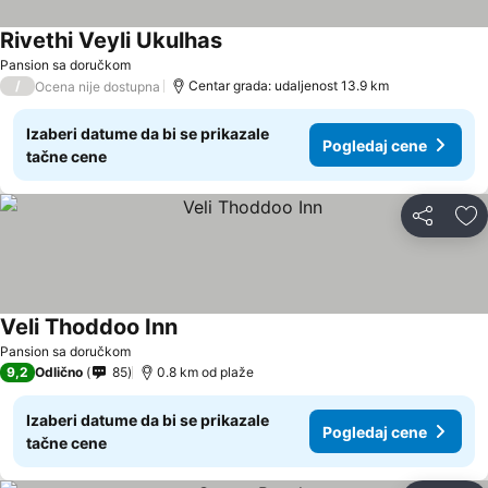
Rivethi Veyli Ukulhas
Pansion sa doručkom
/
Centar grada: udaljenost 13.9 km
Ocena nije dostupna
Izaberi datume da bi se prikazale
Pogledaj cene
tačne cene
Deli
Do
Veli Thoddoo Inn
Pansion sa doručkom
9,2
Odlično
85
0.8 km od plaže
Izaberi datume da bi se prikazale
Pogledaj cene
tačne cene