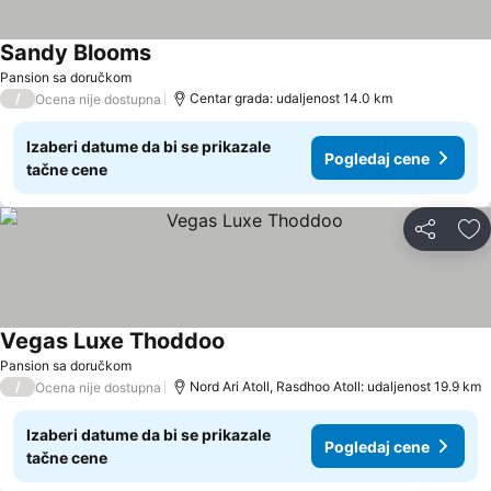
Sandy Blooms
Pansion sa doručkom
/
Centar grada: udaljenost 14.0 km
Ocena nije dostupna
Izaberi datume da bi se prikazale
Pogledaj cene
tačne cene
Deli
Do
Vegas Luxe Thoddoo
Pansion sa doručkom
/
Nord Ari Atoll, Rasdhoo Atoll: udaljenost 19.9 km
Ocena nije dostupna
Izaberi datume da bi se prikazale
Pogledaj cene
tačne cene