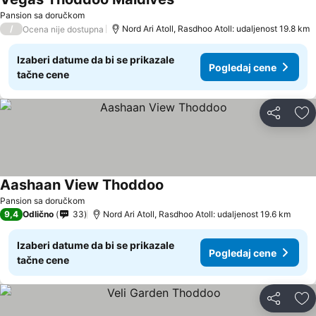
Pansion sa doručkom
/
Nord Ari Atoll, Rasdhoo Atoll: udaljenost 19.8 km
Ocena nije dostupna
Izaberi datume da bi se prikazale
Pogledaj cene
tačne cene
Deli
Do
Aashaan View Thoddoo
Pansion sa doručkom
9,4
Odlično
33
Nord Ari Atoll, Rasdhoo Atoll: udaljenost 19.6 km
Izaberi datume da bi se prikazale
Pogledaj cene
tačne cene
Deli
Do