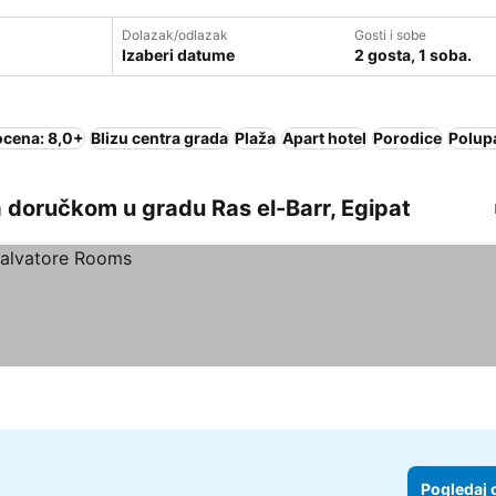
Dolazak/odlazak
Gosti i sobe
Izaberi datume
2 gosta, 1 soba.
ocena: 8,0+
Blizu centra grada
Plaža
Apart hotel
Porodice
Polup
 doručkom u gradu Ras el-Barr, Egipat
Pogledaj 