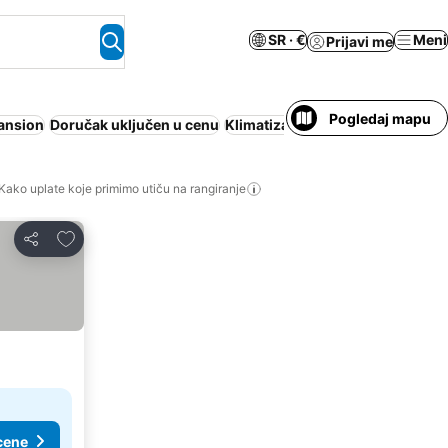
SR · €
Meni
Prijavi me
Pogledaj mapu
ansion
Doručak uključen u cenu
Klimatizacija
Bazen
Odmarališt
Kako uplate koje primimo utiču na rangiranje
Dodati u favorite
Deli
cene