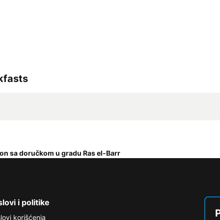
kfasts
on sa doručkom u gradu Ras el-Barr
lovi i politike
P
lovi korišćenja