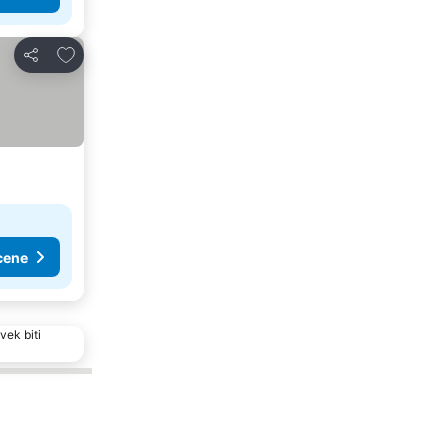
Dodati u favorite
Deli
cene
vek biti