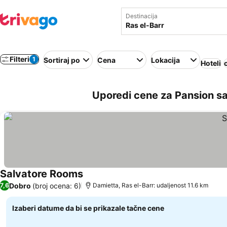
Destinacija
Filteri
1
Sortiraj po
Cena
Lokacija
Hoteli
Uporedi cene za Pansion sa
Salvatore Rooms
Dobro
(broj ocena: 6)
7,6
Damietta, Ras el-Barr: udaljenost 11.6 km
Izaberi datume da bi se prikazale tačne cene