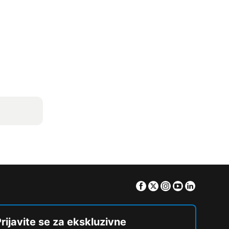
Facebook
Twitter
Instagram
Youtube
Linkedin
rijavite se za ekskluzivne