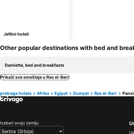
Jeftini hoteli
Other popular destinations with bed and brea
Damietta, bed and breakfasts
Prikaži sve smeštaje u Ras el-Barr
pretraga hotela
Afrika
Egipat
Dumyat
Ras el-Barr
Pansi
Izaberi svoju zemlju
Us
Us