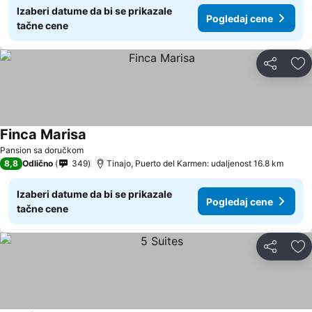
Izaberi datume da bi se prikazale
Pogledaj cene
tačne cene
Deli
Do
Finca Marisa
Pansion sa doručkom
8,8
Odlično
349
Tinajo, Puerto del Karmen: udaljenost 16.8 km
Izaberi datume da bi se prikazale
Pogledaj cene
tačne cene
Deli
Do