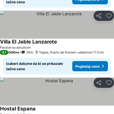
tačne cene
Deli
Do
Villa El Jable Lanzarote
Pansion sa doručkom
9,1
Odlično
363
Tegise, Puerto del Karmen: udaljenost 17.5 km
Izaberi datume da bi se prikazale
Pogledaj cene
tačne cene
Deli
Do
Hostal Espana