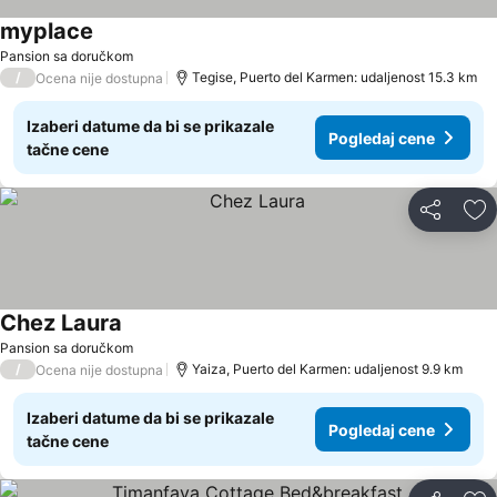
myplace
Pansion sa doručkom
/
Tegise, Puerto del Karmen: udaljenost 15.3 km
Ocena nije dostupna
Izaberi datume da bi se prikazale
Pogledaj cene
tačne cene
Deli
Do
Chez Laura
Pansion sa doručkom
/
Yaiza, Puerto del Karmen: udaljenost 9.9 km
Ocena nije dostupna
Izaberi datume da bi se prikazale
Pogledaj cene
tačne cene