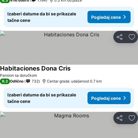
8,3
Vrlo dobro
1.164
0.3 km od plaže
Izaberi datume da bi se prikazale
Pogledaj cene
tačne cene
Deli
Do
Habitaciones Dona Cris
Pansion sa doručkom
9,2
Odlično
732
Centar grada: udaljenost 0.7 km
Izaberi datume da bi se prikazale
Pogledaj cene
tačne cene
Deli
Do