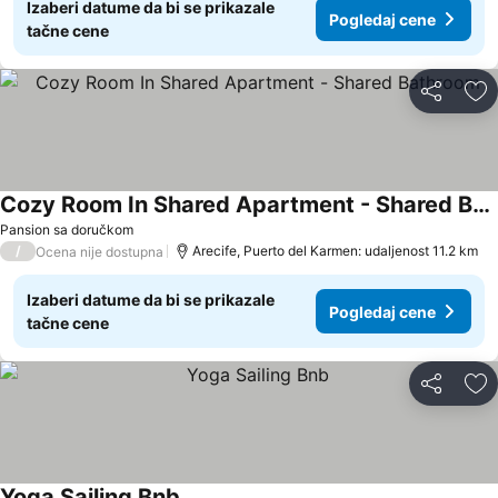
Izaberi datume da bi se prikazale
Pogledaj cene
tačne cene
Deli
Do
Cozy Room In Shared Apartment - Shared Bathroom
Pansion sa doručkom
/
Arecife, Puerto del Karmen: udaljenost 11.2 km
Ocena nije dostupna
Izaberi datume da bi se prikazale
Pogledaj cene
tačne cene
Deli
Do
Yoga Sailing Bnb