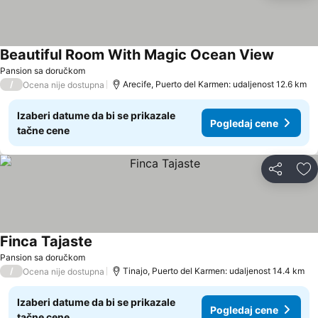
Beautiful Room With Magic Ocean View
Pansion sa doručkom
/
Arecife, Puerto del Karmen: udaljenost 12.6 km
Ocena nije dostupna
Izaberi datume da bi se prikazale
Pogledaj cene
tačne cene
Deli
Do
Finca Tajaste
Pansion sa doručkom
/
Tinajo, Puerto del Karmen: udaljenost 14.4 km
Ocena nije dostupna
Izaberi datume da bi se prikazale
Pogledaj cene
tačne cene