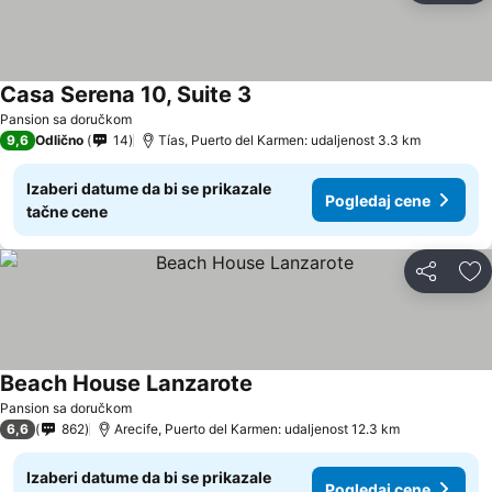
Casa Serena 10, Suite 3
Pansion sa doručkom
9,6
Odlično
14
Tías, Puerto del Karmen: udaljenost 3.3 km
Izaberi datume da bi se prikazale
Pogledaj cene
tačne cene
Deli
Do
Beach House Lanzarote
Pansion sa doručkom
6,6
862
Arecife, Puerto del Karmen: udaljenost 12.3 km
Izaberi datume da bi se prikazale
Pogledaj cene