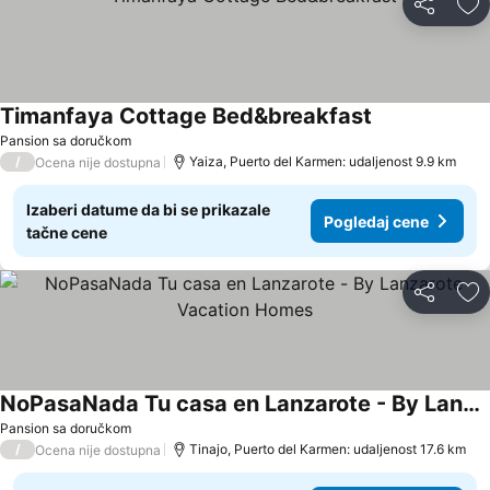
Deli
Do
Timanfaya Cottage Bed&breakfast
Pansion sa doručkom
/
Yaiza, Puerto del Karmen: udaljenost 9.9 km
Ocena nije dostupna
Izaberi datume da bi se prikazale
Pogledaj cene
tačne cene
Deli
Do
NoPasaNada Tu casa en Lanzarote - By Lanzarote Vacation Homes
Pansion sa doručkom
/
Tinajo, Puerto del Karmen: udaljenost 17.6 km
Ocena nije dostupna