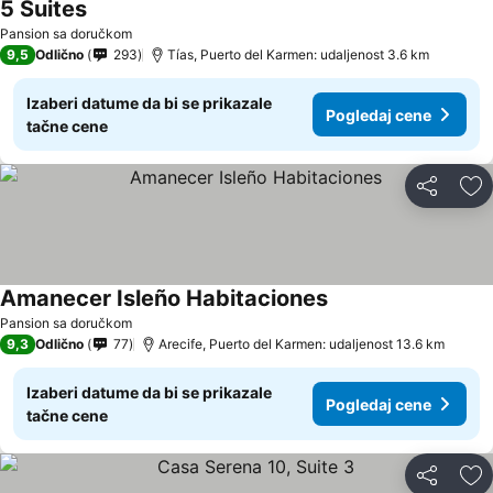
5 Suites
Pansion sa doručkom
9,5
Odlično
293
Tías, Puerto del Karmen: udaljenost 3.6 km
Izaberi datume da bi se prikazale
Pogledaj cene
tačne cene
Deli
Do
Amanecer Isleño Habitaciones
Pansion sa doručkom
9,3
Odlično
77
Arecife, Puerto del Karmen: udaljenost 13.6 km
Izaberi datume da bi se prikazale
Pogledaj cene
tačne cene
Deli
Do