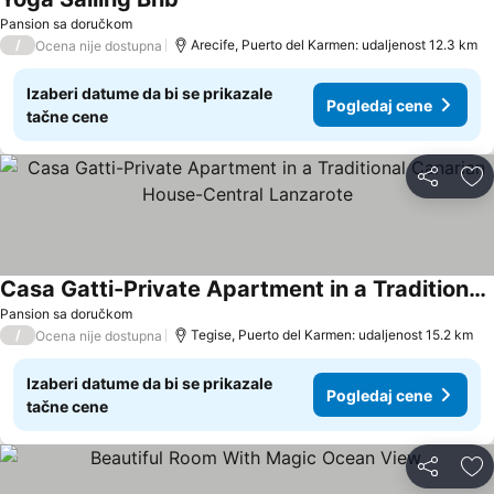
Pansion sa doručkom
/
Arecife, Puerto del Karmen: udaljenost 12.3 km
Ocena nije dostupna
Izaberi datume da bi se prikazale
Pogledaj cene
tačne cene
Deli
Do
Casa Gatti-Private Apartment in a Traditional Canarian House-Central Lanzarote
Pansion sa doručkom
/
Tegise, Puerto del Karmen: udaljenost 15.2 km
Ocena nije dostupna
Izaberi datume da bi se prikazale
Pogledaj cene
tačne cene
Deli
Do