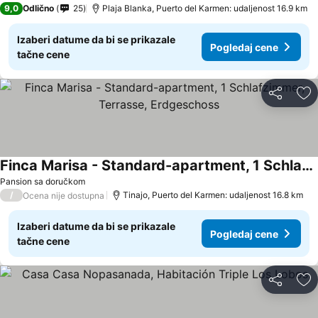
9,0
Odlično
25
Plaja Blanka, Puerto del Karmen: udaljenost 16.9 km
Izaberi datume da bi se prikazale
Pogledaj cene
tačne cene
Deli
Do
Finca Marisa - Standard-apartment, 1 Schlafzimmer, Terrasse, Erdgeschoss
Pansion sa doručkom
/
Tinajo, Puerto del Karmen: udaljenost 16.8 km
Ocena nije dostupna
Izaberi datume da bi se prikazale
Pogledaj cene
tačne cene
Deli
Do