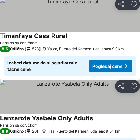
Deli
Do
Timanfaya Casa Rural
Pansion sa doručkom
8,5
Odlično
523
Yaiza, Puerto del Karmen: udaljenost 9.9 km
Izaberi datume da bi se prikazale
Pogledaj cene
tačne cene
Deli
Do
Lanzarote Ysabela Only Adults
Pansion sa doručkom
8,8
Odlično
261
Tías, Puerto del Karmen: udaljenost 5.1 km