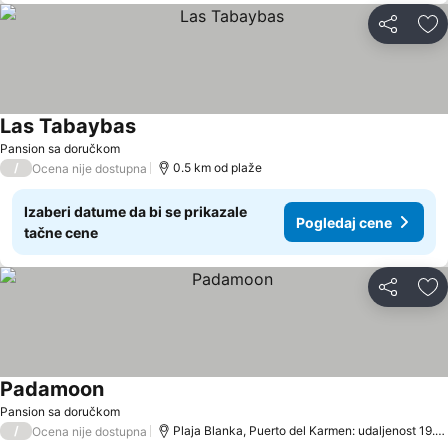
Deli
Do
Las Tabaybas
Pansion sa doručkom
/
0.5 km od plaže
Ocena nije dostupna
Izaberi datume da bi se prikazale
Pogledaj cene
tačne cene
Deli
Do
Padamoon
Pansion sa doručkom
/
Plaja Blanka, Puerto del Karmen: udaljenost 19.9 km
Ocena nije dostupna