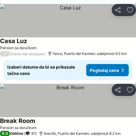
Deli
Do
Casa Luz
Pansion sa doručkom
/
Yaiza, Puerto del Karmen: udaljenost 9.5 km
Ocena nije dostupna
Izaberi datume da bi se prikazale
Pogledaj cene
tačne cene
Deli
Do
Break Room
Pansion sa doručkom
9,0
Odlično
97
Arecife, Puerto del Karmen: udaljenost 8.2 km