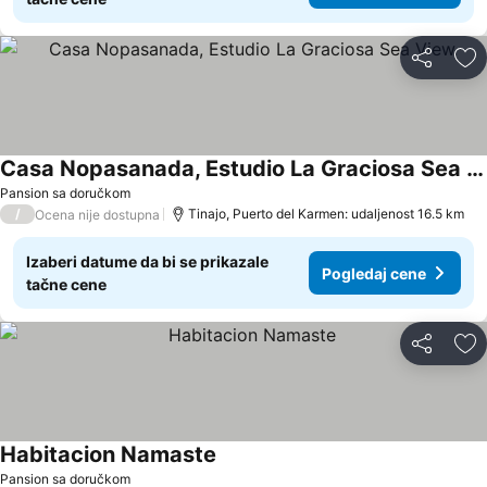
Deli
Do
Casa Nopasanada, Estudio La Graciosa Sea View
Pansion sa doručkom
/
Tinajo, Puerto del Karmen: udaljenost 16.5 km
Ocena nije dostupna
Izaberi datume da bi se prikazale
Pogledaj cene
tačne cene
Deli
Do
Habitacion Namaste
Pansion sa doručkom