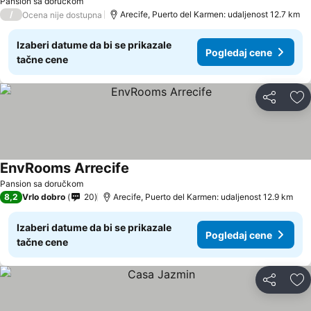
Pansion sa doručkom
/
Arecife, Puerto del Karmen: udaljenost 12.7 km
Ocena nije dostupna
Izaberi datume da bi se prikazale
Pogledaj cene
tačne cene
Deli
Do
EnvRooms Arrecife
Pansion sa doručkom
8,2
Vrlo dobro
20
Arecife, Puerto del Karmen: udaljenost 12.9 km
Izaberi datume da bi se prikazale
Pogledaj cene
tačne cene
Deli
Do