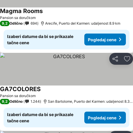
Magma Rooms
Pansion sa doručkom
9,2
Odlično
694
Arecife, Puerto del Karmen: udaljenost 8.9 km
Izaberi datume da bi se prikazale
Pogledaj cene
tačne cene
Deli
Do
GA7COLORES
Pansion sa doručkom
9,2
Odlično
1.244
San Bartolome, Puerto del Karmen: udaljenost 8.3 km
Izaberi datume da bi se prikazale
Pogledaj cene
tačne cene