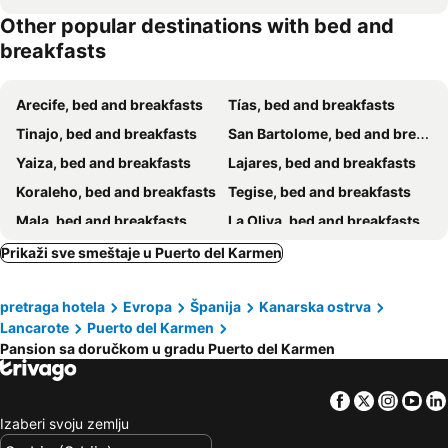
Other popular destinations with bed and
breakfasts
Arecife, bed and breakfasts
Tías, bed and breakfasts
Tinajo, bed and breakfasts
San Bartolome, bed and breakfasts
Yaiza, bed and breakfasts
Lajares, bed and breakfasts
Koraleho, bed and breakfasts
Tegise, bed and breakfasts
Mala, bed and breakfasts
La Oliva, bed and breakfasts
Famara, bed and breakfasts
Plaja Blanka, bed and breakfasts
Prikaži sve smeštaje u Puerto del Karmen
Asomada, bed and breakfasts
pretraga hotela
Evropa
Španija
Kanarska ostrva
Lancarote
Puerto del Karmen
Pansion sa doručkom u gradu Puerto del Karmen
Facebook
Twitter
Insta
Yo
Izaberi svoju zemlju