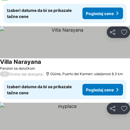
Izaberi datume da bi se prikazale
Pogledaj cene
tačne cene
Deli
Do
Villa Narayana
Pansion sa doručkom
/
Güime, Puerto del Karmen: udaljenost 8.3 km
Ocena nije dostupna
Izaberi datume da bi se prikazale
Pogledaj cene
tačne cene
Deli
Do