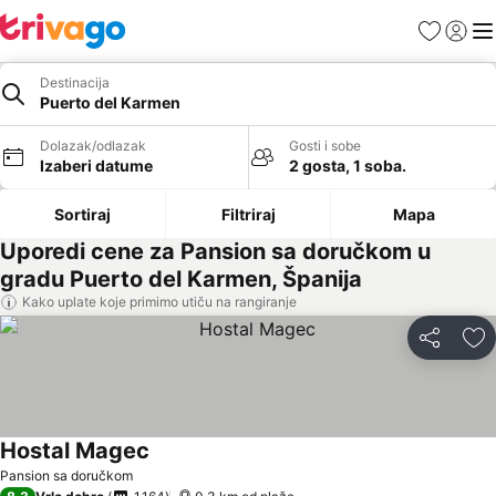
Favoriti
Prijavi
Men
Destinacija
Puerto del Karmen
Dolazak/odlazak
Gosti i sobe
Izaberi datume
2 gosta, 1 soba.
Sortiraj
Filtriraj
Mapa
Uporedi cene za Pansion sa doručkom u
gradu Puerto del Karmen, Španija
Kako uplate koje primimo utiču na rangiranje
Deli
Do
Hostal Magec
Pansion sa doručkom