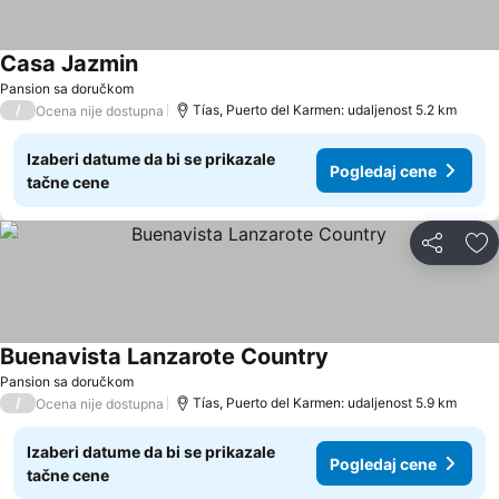
Casa Jazmin
Pansion sa doručkom
/
Tías, Puerto del Karmen: udaljenost 5.2 km
Ocena nije dostupna
Izaberi datume da bi se prikazale
Pogledaj cene
tačne cene
Deli
Do
Buenavista Lanzarote Country
Pansion sa doručkom
/
Tías, Puerto del Karmen: udaljenost 5.9 km
Ocena nije dostupna
Izaberi datume da bi se prikazale
Pogledaj cene
tačne cene