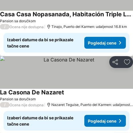
Casa Casa Nopasanada, Habitación Triple Los Lobos
Pansion sa doručkom
/
Tinajo, Puerto del Karmen: udaljenost 16.8 km
Ocena nije dostupna
Izaberi datume da bi se prikazale
Pogledaj cene
tačne cene
Deli
Do
La Casona De Nazaret
Pansion sa doručkom
/
Nazaret Teguise, Puerto del Karmen: udaljenost 17.4 km
Ocena nije dostupna
Izaberi datume da bi se prikazale
Pogledaj cene
tačne cene