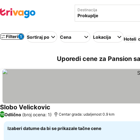
Destinacija
Filteri
1
Sortiraj po
Cena
Lokacija
Hoteli
Uporedi cene za Pansion sa
Slobo Velickovic
Odlično
(broj ocena: 1)
10
Centar grada: udaljenost 0.9 km
Izaberi datume da bi se prikazale tačne cene