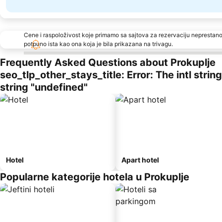
Cene i raspoloživost koje primamo sa sajtova za rezervaciju neprestano
potpuno ista kao ona koja je bila prikazana na trivagu.
Frequently Asked Questions about Prokuplje
seo_tlp_other_stays_title: Error: The intl stri
string "undefined"
Hotel
Apart hotel
Popularne kategorije hotela u Prokuplje