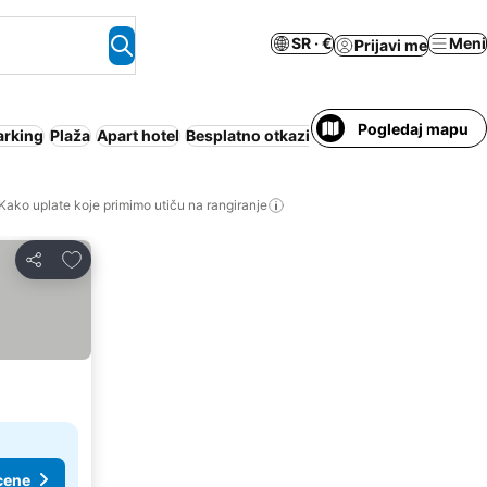
SR · €
Meni
Prijavi me
Pogledaj mapu
arking
Plaža
Apart hotel
Besplatno otkazivanje
Kako uplate koje primimo utiču na rangiranje
Dodati u favorite
Deli
cene