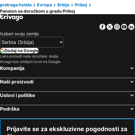
pretraga hotela
Evropa
Srbija
Priboj
Pansion sa doručkom u gradu Priboj
Facebook
Twitter
Insta
Yo
Izaberi svoju zemlju
Dodaj na Google
Lako pronađi naše rezultate: dodaj
trivago kao omiljeni izvor na Google.
Kompanija
Naši proizvodi
Uslovi i politike
Podrška
Prijavite se za ekskluzivne pogodnosti za