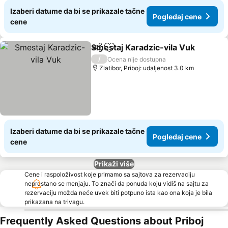
Izaberi datume da bi se prikazale tačne
Pogledaj cene
cene
Smestaj Karadzic-vila Vuk
Deli
Dodati u favorite
/
Ocena nije dostupna
Zlatibor, Priboj: udaljenost 3.0 km
Izaberi datume da bi se prikazale tačne
Pogledaj cene
cene
Prikaži više
Cene i raspoloživost koje primamo sa sajtova za rezervaciju
neprestano se menjaju. To znači da ponuda koju vidiš na sajtu za
rezervaciju možda neće uvek biti potpuno ista kao ona koja je bila
prikazana na trivagu.
Frequently Asked Questions about Priboj