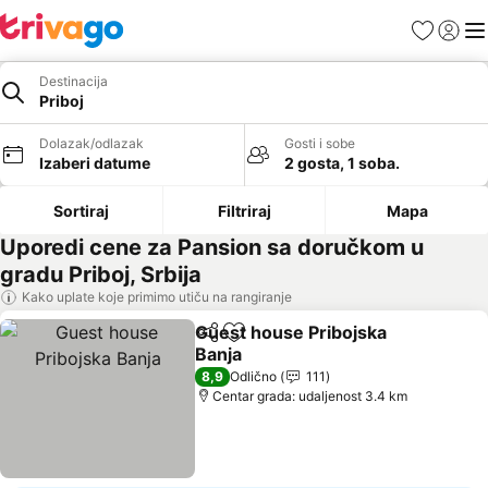
Favoriti
Prijavi
Men
Destinacija
Priboj
Dolazak/odlazak
Gosti i sobe
Izaberi datume
2 gosta, 1 soba.
Sortiraj
Filtriraj
Mapa
Uporedi cene za Pansion sa doručkom u
gradu Priboj, Srbija
Kako uplate koje primimo utiču na rangiranje
Guest house Pribojska
Deli
Dodati u favorite
Banja
8,9
Odlično
111
Centar grada: udaljenost 3.4 km